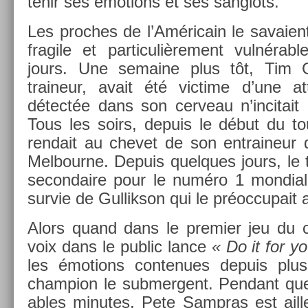
tenir ses émo­tions et ses sanglots.
Les pro­ches de l’Américain le savaient
fragile et par­ticuliè­re­ment vulnérab
jours. Une semaine plus tôt, Tim Gu
traineur, avait été vic­time d’une a
détectée dans son cer­veau n’in­citait 
Tous les soirs, de­puis le début du t
re­ndait au chevet de son en­traineur
Mel­bour­ne. De­puis quel­ques jours, le 
secon­daire pour le numéro 1 mon­di­al.
sur­vie de Gul­likson qui le préoc­cupait 
Alors quand dans le pre­mi­er jeu du c
voix dans le pub­lic lance
« Do it for y
les émo­tions con­tenues de­puis plus
champ­ion le sub­mer­gent. Pen­dant que
ables minutes, Pete Sampras est ail­le