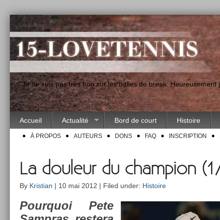
"Je ne suis pas très bon sur les balles de break. Heureusement
Accueil
Actualité
Bord de court
Histoire
À PROPOS
AUTEURS
DONS
FAQ
INSCRIPTION
La douleur du champion (1
By
Kristian
| 10 mai 2012 | Filed under:
Histoire
Pour­quoi Pete
Sampras re­stera