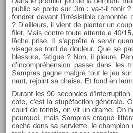
Dans le pre­mi­er jeu de la dernière man­
pub­lic se porte sur Jim : va-t-il tenir ?
fondr­er de­vant l’irrésis­tible re­montée
? D’ail­leurs, il vient de plant­er un coup
filet. Mais con­tre toute at­tente a 40/1
lâche prise. Il s’apprête à ser­vir qu
visage se tord de douleur. Que se pas
bles­sure, fatigue ? Non, il pleure. Pe
d’in­compréhens­ion passe dans les tr
Sampras gagne malgré tout le jeu sur 
nant, re­joint sa cha­ise. Et fond en lar­
Durant les 90 secon­des d’in­terrup­tio
cote, c’est la stupéfac­tion générale. 
court de ten­nis, on vit un drame. On n
pour­quoi, mais Sampras craque lit­tér
caché dans sa ser­viet­te, le champ­ion n