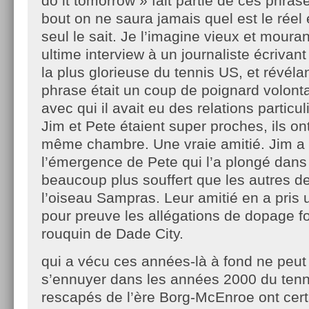
do it tomorrow » fait partie de ces phras
bout on ne saura jamais quel est le réel e
seul le sait. Je l’imagine vieux et mour
ultime interview à un journaliste écrivant 
la plus glorieuse du tennis US, et révéla
phrase était un coup de poignard volonta
avec qui il avait eu des relations particu
Jim et Pete étaient super proches, ils o
même chambre. Une vraie amitié. Jim a 
l’émergence de Pete qui l’a plongé dans 
beaucoup plus souffert que les autres de
l’oiseau Sampras. Leur amitié en a pris 
pour preuve les allégations de dopage f
rouquin de Dade City.
qui a vécu ces années-là à fond ne peu
s’ennuyer dans les années 2000 du ten
rescapés de l’ère Borg-McEnroe ont cer