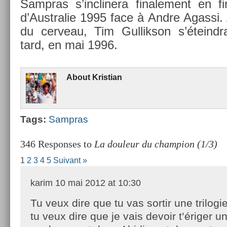
Sampras s’inclinera fin­ale­ment en f
d’Australie 1995 face à Andre Agas­si. A
du cer­veau, Tim Gul­likson s’éteind
tard, en mai 1996.
About
Kris­tian
Tags:
Sampras
346 Responses to
La douleur du champion (1/3)
1
2
3
4
5
Suivant »
karim
10 mai 2012 at 10:30
Tu veux dire que tu vas sortir une trilogi
tu veux dire que je vais devoir t’ériger u