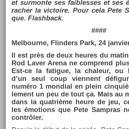
et sur­mon­te ses faib­lesses et ses 
rach­er la vic­toire. Pour cela Pete 
que. Flashback.
####
Mel­bour­ne, Flind­ers Park, 24 jan­vi­e
Il est près de deux heures du matin e
Rod Laver Arena ne com­prend plus
Est-ce la fatigue, la chaleur, ou 
d’un seul coup vien­nent défigur
numéro 1 mon­di­al en plein cin­quiè
le­ment un peu de tout ça. Mais au mi
dans la quat­rième heure de jeu, c
les émo­tions que Pete Sampras ne
contrôler.