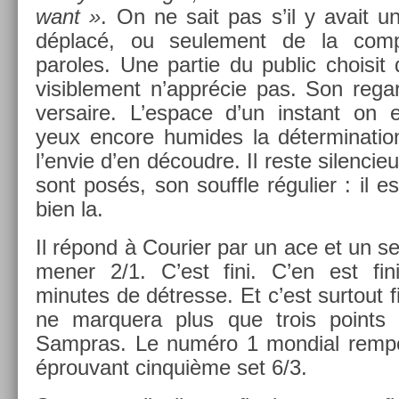
want »
. On ne sait pas s’il y avait u
déplacé, ou seule­ment de la com­
paroles. Une par­tie du pub­lic choisit d
visib­le­ment n’apprécie pas. Son re­ga
versaire. L’es­pace d’un in­stant on 
yeux en­core humides la déter­mina­ti
l’envie d’en découd­re. Il reste silen­ci
sont posés, son souffle réguli­er : il 
bien la.
Il répond à Co­uri­er par un ace et un se
mener 2/1. C’est fini. C’en est fini
minutes de détres­se. Et c’est sur­tout fi
ne mar­quera plus que trois points 
Sampras. Le numéro 1 mon­di­al re­mpor­
épro­uvant cin­quiè­me set 6/3.