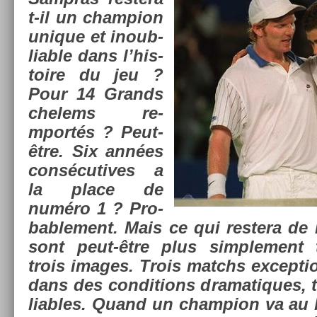
t-il un champ­ion
uni­que et in­oub­
li­able dans l’his­
toire du jeu ?
Pour 14 Grands
chelems re­
mportés ? Peut-
être. Six années
con­sécutives a
la place de
numéro 1 ? Pro­
bab­le­ment. Mais ce qui re­stera d
sont peut-être plus simple­ment t
trois im­ages. Trois matchs ex­cep­ti
dans des con­di­tions dramatiques, te
li­ables. Quand un champ­ion va au