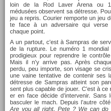
loin de la Rod Laver Arena ou 15
médusées ob­ser­vent sa détres­se. Pour­
jeu a re­pris. Co­uri­er re­mpor­te un jeu d
te face à un ad­versaire qui verse 
chaque point.
A un par­tout, c’est à Sampras de ser­vi
de la rup­ture. Le numéro 1 mon­di­al f
pro­digieux pour re­prendre le contrôl
Mais il n’y ar­rive pas. Après chaq
perdu, peu im­por­te, son visage se cri
une vaine ten­tative de con­tenir ses l
détres­se de Sampras at­teint son par
sent plus cap­able de jouer. C’est à ce
er en face décide d’in­tervenir. Sans l
bas­cul­er le mach. De­puis l’autre côté
Are you all right, Pete ? We can do i