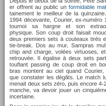
De­puis le début de la soirée, Pete Sam
er of­frent au pub­lic un
for­mid­able ma
taine­ment le meil­leur de la quin­zai
1994 décevan­te, Co­uri­er, ex-numéro 1
tour­noi sa hargne et son extra­or
physique. Son coup droit faisait mouc­h
deux pre­mi­ers sets à co­uteaux tirés 
tie-break. Dos au mur, Sampras multi­p
chip and char­ge, volées vir­tuoses, et
retro­uv­ée. Il égal­ise à deux sets pa
touf­lant pass­ing de coup droit en bo
bras mon­tent au ciel quand Co­uri­er,
que con­stat­er les dégâts. Le match lu
menait deux sets zéro, puis en­core 4-2
man­che, va de­voir jouer un cin­quiè­m
in­cer­taine.