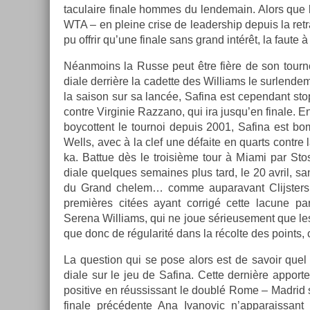
taculaire fin­ale hom­mes du len­demain. Alors que le 
WTA – en pleine crise de leadership de­puis la re­tra
pu of­frir qu’une fin­ale sans grand intérêt, la faute 
Néan­moins la Russe peut être fière de son tour­noi
diale derrière la cadet­te des Wil­liams le sur­len­dem
la saison sur sa lancée, Safina est cepen­dant s
con­tre Vir­ginie Raz­zano, qui ira jusqu’en fin­ale. 
boycot­tent le tour­noi de­puis 2001, Safina est bo
Wells, avec à la clef une défaite en quarts con­tre 
ka. Bat­tue dès le troisiè­me tour à Miami par Stos
diale quel­ques semaines plus tard, le 20 avril, sa
du Grand chelem… comme auparavant Clijst­ers,
premières citées ayant cor­rigé cette lacune pa
Serena Wil­liams, qui ne joue sérieuse­ment que l
que donc de régularité dans la récolte des points, c
La ques­tion qui se pose alors est de savoir quel
diale sur le jeu de Safina. Cette dernière ap­por
positive en réus­sissant le doublé Rome – Mad­rid s
fin­ale précédente Ana Ivanovic n’ap­parais­sa