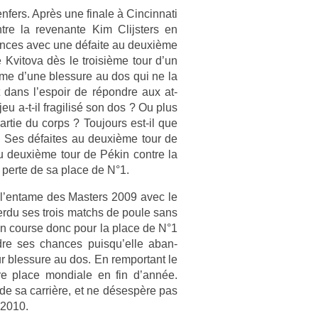
f­ers. Après une fin­ale à Cin­cinnati
tre la re­venan­te Kim Clijst­ers en
rmances avec une défaite au deuxième
e Kvitova dès le troisiè­me tour d’un
­time d’une bles­sure au dos qui ne la
t dans l’es­poir de répondre aux at­
jeu a-t-il fragilisé son dos ? Ou plus
ar­tie du corps ? Toujours est-il que
. Ses défaites au deuxième tour de
u deuxième tour de Pékin con­tre la
 perte de sa place de N°1.
à l’en­tame des Mast­ers 2009 avec le
 perdu ses trois matchs de poule sans
n co­ur­se donc pour la place de N°1
e ses chan­ces puis­qu’el­le ab­an­
 bles­sure au dos. En re­mpor­tant le
ère place mon­diale en fin d’année.
 de sa carrière, et ne désespère pas
 2010.