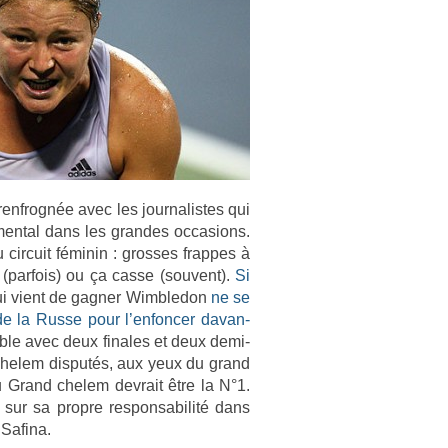
e­nfrognée avec les jour­nalis­tes qui
nt­al dans les gran­des oc­cas­ions.
ir­cuit féminin : gros­ses frap­pes à
 (par­fois) ou ça casse (souvent).
Si
qui vient de gagn­er Wimbledon
ne se
 de la Russe pour l’en­fonc­er davan­
able avec deux fin­ales et deux demi-
d chelem dis­putés, aux yeux du grand
u Grand chelem de­vrait être la N°1.
 sur sa pro­pre re­spon­sabilité dans
 Safina.