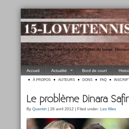
"Je ne suis pas très bon sur les balles de break. Heur
Accueil
Actualité
Bord de court
Histo
À PROPOS
AUTEURS
DONS
FAQ
INSCRIP
Le problème Dinara Safi
By
Quentin
| 26 avril 2012 | Filed under:
Les filles