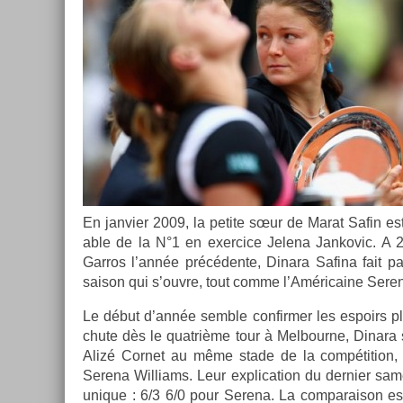
En jan­vi­er 2009, la petite sœur de Marat Safin est
able de la N°1 en ex­er­cice Jelena Jan­kovic. A 
Garros l’année précédente, Di­nara Safina fait par­
saison qui s’ouvre, tout comme l’Américaine Seren
Le début d’année semble con­firm­er les es­poirs p
chute dès le quat­rième tour à Mel­bour­ne, Di­nara
Alizé Cor­net au même stade de la com­péti­tion, 
Serena Wil­liams. Leur ex­plica­tion du de­rni­er s
uni­que : 6/3 6/0 pour Serena. La com­paraison est