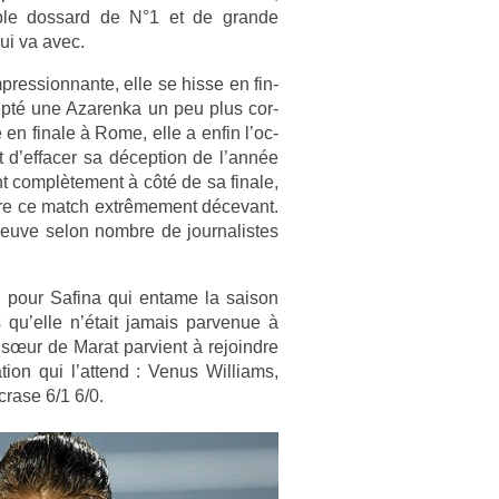
­le dos­sard de N°1 et de gran­de
 qui va avec.
­pres­sion­nante, elle se hisse en fin­
cepté une Azaren­ka un peu plus cor­
 en fin­ale à Rome, elle a enfin l’oc­
d’ef­fac­er sa décep­tion de l’année
com­plète­ment à côté de sa fin­ale,
ure ce match ex­trême­ment décevant.
e­uve selon nombre de jour­nalis­tes
!
ose pour Safina qui en­tame la saison
rs qu’elle n’était jamais par­venue à
 sœur de Marat par­vient à re­joindre
­tion qui l’at­tend : Venus Wil­liams,
écrase 6/1 6/0.