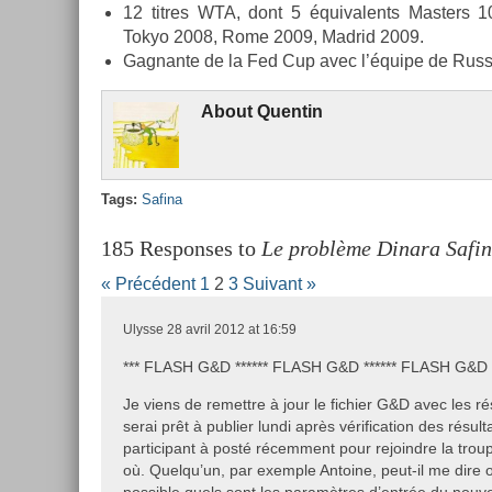
12 tit­res WTA, dont 5 équivalents Mast­ers 1
Tokyo 2008, Rome 2009, Mad­rid 2009.
Gag­nante de la Fed Cup avec l’équipe de Rus­s
About
Quen­tin
Tags:
Safina
185 Responses to
Le problème Dinara Safi
« Précédent
1
2
3
Suivant »
Ulysse
28 avril 2012 at 16:59
*** FLASH G&D ****** FLASH G&D ****** FLASH G&D *
Je viens de remettre à jour le fichier G&D avec les ré
serai prêt à publier lundi après vérification des résult
participant à posté récemment pour rejoindre la troup
où. Quelqu’un, par exemple Antoine, peut-il me dire o
possible quels sont les paramètres d’entrée du nou