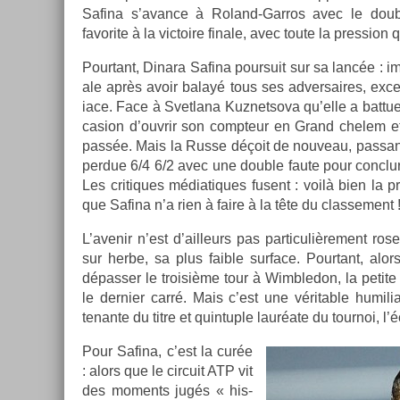
Safina s’avan­ce à Roland-Garros avec le doub
favorite à la vic­toire fin­ale, avec toute la pre­ss­ion
Pour­tant, Di­nara Safina pour­suit sur sa lancée : im
ale après avoir balayé tous ses ad­versaires, ex­
iace. Face à Svet­lana Kuz­netsova qu’elle a bat­tue
cas­ion d’ouv­rir son com­pteur en Grand chelem et 
passée. Mais la Russe déçoit de nouveau, pas­sant 
per­due 6/4 6/2 avec une doub­le faute pour con­cl
Les critiques médiatiques fusent : voilà bien la pr
que Safina n’a rien à faire à la tête du clas­se­ment 
L’avenir n’est d’ail­leurs pas par­ticuliè­re­ment r
sur herbe, sa plus faib­le sur­face. Pour­tant, alo
dépass­er le troisiè­me tour à Wimbledon, la petite
le de­rni­er carré. Mais c’est une vérit­able humilia
tenan­te du titre et quin­tu­ple lauréate du tour­noi, l’
Pour Safina, c’est la curée
: alors que le cir­cuit ATP vit
des mo­ments jugés « his­