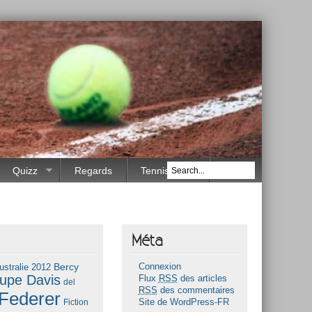
Quizz
Regards
Tennis Race
Méta
Bercy
ustralie 2012
Connexion
upe Davis
Flux
RSS
des articles
del
RSS
des commentaires
Federer
Fiction
Site de WordPress-FR