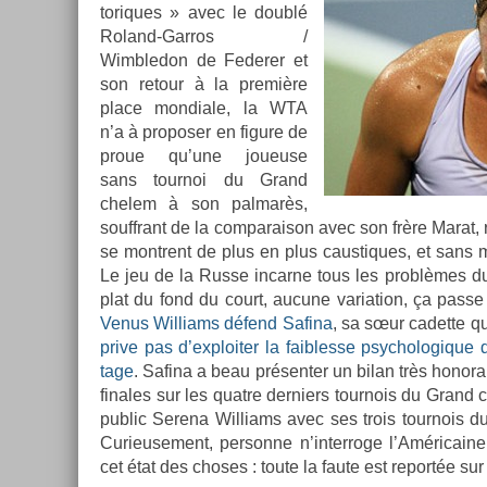
toriques » avec le doublé
Roland-Garros /
Wimbledon de Feder­er et
son re­tour à la première
place mon­diale, la WTA
n’a à pro­pos­er en figure de
proue qu’une joueuse
sans tour­noi du Grand
chelem à son pal­marès,
souffrant de la com­paraison avec son frère Marat, r
se montrent de plus en plus caus­tiques, et sans me
Le jeu de la Russe in­car­ne tous les problèmes du c
plat du fond du court, aucune varia­tion, ça passe
Venus Wil­liams défend Safina
, sa sœur cadet­te 
prive pas d’exploit­er la faib­lesse psyc­hologique
tage
. Safina a beau présent­er un bilan très honor­
finales sur les quat­re de­rni­ers tour­nois du Gran
pub­lic Serena Wil­liams avec ses trois tour­nois d
Curieuse­ment, per­son­ne n’in­terroge l’Américaine
cet état des choses : toute la faute est re­portée sur