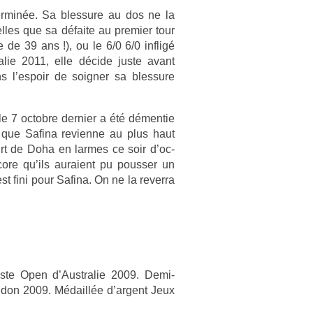
er­minée. Sa bles­sure au dos ne la
l­les que sa défaite au pre­mi­er tour
e 39 ans !), ou le 6/0 6/0 in­fligé
ralie 2011, elle décide juste avant
l’es­poir de soign­er sa bles­sure
 7 oc­tob­re de­rni­er a été démen­tie
e que Safina re­vien­ne au plus haut
rt de Doha en lar­mes ce soir d’oc­
core qu’ils auraient pu pouss­er un
 fini pour Safina. On ne la re­ver­ra
lis­te Open d’Australie 2009. Demi-
edon 2009. Médaillée d’ar­gent Jeux