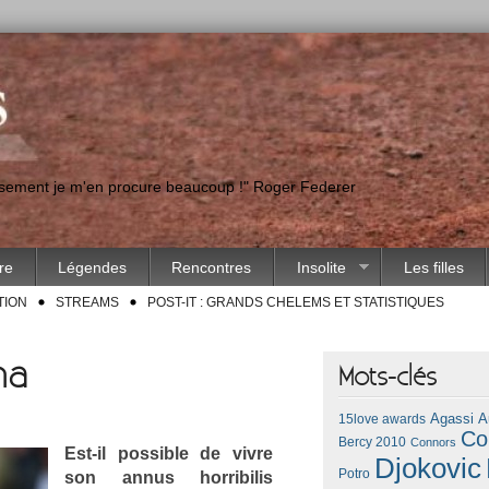
eusement je m'en procure beaucoup !" Roger Federer
ire
Légendes
Rencontres
Insolite
Les filles
TION
STREAMS
POST-IT : GRANDS CHELEMS ET STATISTIQUES
na
Mots-clés
Agassi
A
15love awards
Co
Bercy 2010
Connors
Est-il pos­sible de vivre
Djokovic
Potro
son annus hor­ribilis