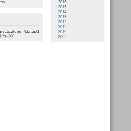
esy
2016
2015
2014
2013
2012
2011
nnecticutopen/status/1
2010
1?s=09)
2009