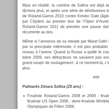
Mais en réalité, la carrière de Safina est déjà t
lâchera plus, et après une série de désil­lus­ions te
de Roland-Garros 2010 con­tre Kimiko Date (âgée d
par Clijst­ers au pre­mi­er tour de l’Open d’Aust
Roland-Garros 2011 de pre­ndre une pause dans 
récur­rente au dos.
Même si l’an­nonce de sa re­traite par Marat Safin le
par la prin­cipale intéressée, il est peu pro­b­abl
niveau à l’avenir. Quand la Russe a quitté le cou
tobre 2009, ses détrac­teurs ne savaient pas en­
grand soupir de soulage­ment : à ce moment-là, c’est
plus.
###
Pal­marès Di­nara Safina (25 ans) :
Fin­alis­te Roland-Garros 2008 et 2009 ; fin­a
finaliste US Open 2008 ; demi-finaliste Wimbl
Olym­piques de Pékin 2008.