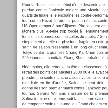
Pour la Russe, c’est le début d’une de­scen­te aux en­
per­due con­tre Jan­kovic malgré une vic­toire con­
quarts de fin­ale, elle enchaîne les contre-perfo
tour con­tre Rezaï à Toron­to, puis un échec con­tr
US Open re­mporté par Clijst­ers. Pire, elle est vic
lâchera plus. A-t-elle trop forcée à l’entraine­men
tentes, les sien­nes comme cel­les du pub­lic ? Son 
simple­ment a-t-elle un physique fragile en cette p
sa fin de saison re­ssemble à un long cauc­hemar
Tokyo con­tre la qualifiée Chang Kai-Chen puis a
226e joueuse mon­diale Zhang Shuai entraînent la
Néan­moins, elle retro­uve la tête du clas­se­ment 
re­trait des points des Mast­ers 2008 où elle avait
pre­ndre une seule man­che à ses rivales. En­core e
mon­diale en fin d’année, Safina ne peut défendr
donne dès son pre­mi­er match con­tre Jan­kovic pour
tour­noi, Serena Wil­liams s’as­sure de la premi
Safina ter­mine deuxième, soit la meil­leure saison
de re­mport­er enfin un tour­noi du Grand chelem en