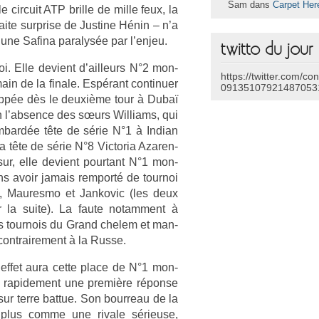
Sam dans
Carpet Her
cir­cuit ATP bril­le de mille feux, la
ite sur­pr­ise de Just­ine Hénin – n’a
à une Safina para­lys­ée par l’enjeu.
twitto du jour
. Elle de­vient d’ail­leurs N°2 mon­
https://twitter.com/co
ain de la fin­ale. Espérant con­tinu­er
09135107921487053
toppée dès le deuxième tour à Dubaï
En l’abs­ence des sœurs Wil­liams, qui
m­bardée tête de série N°1 à In­dian
la tête de série N°8 Vic­toria Azaren­
ur, elle de­vient pour­tant N°1 mon­
ns avoir jamais re­mporté de tour­noi
 Maures­mo et Jan­kovic (les deux
r la suite). La faute notam­ment à
es tour­nois du Grand chelem et man­
ontra­ire­ment à la Russe.
 effet aura cette place de N°1 mon­
te rapide­ment une première réponse
ur terre bat­tue. Son bour­reau de la
nt plus comme une rivale sérieuse,