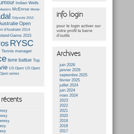
umour
Indian Wells
McEnroe
Masters
Monte-
info login
dal
Odyssée 2010
ustralie
Open
pour le login activer sur
n d'Australie 2014
votre profil la barre
d'outils
oland-Garros 2015
RYSC
ros
s
Tennis manager
Archives
ce
terre battue
Top
juin 2026
vie
US Open
US Open
janvier 2026
Open series
septembre 2025
février 2025
juillet 2024
juin 2024
mars 2024
récents
2023
2022
resy
2021
resy
2020
Heresy
2019
resy
2018
resy
2017