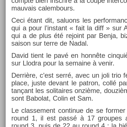
com­pte bien in­scrire à la coupe in­ter­c
mauvais calem­bours.
Ceci étant dit, saluons les per­for­man
qui a pour l’instant « fait la diff » sur
qui a de plus été re­joint par Benja, bi­
saison sur terre de Nadal.
David tient le pavé en honnête cin­qui
sur Llod­ra pour la semaine à venir.
Derrière, c’est serré, avec un joli trio 
place, juste de­vant le pat­ron, collé p
tan­çant les sol­itaires onzième, douziè
sont Babolat, Colin et Sam.
Le clas­se­ment con­tinue de se form­e
round 1, il est passé à 17 groupes 
round 3, puis de 22 au round 4 : la hié