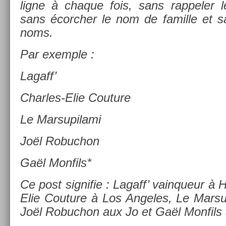
ligne à chaque fois, sans rap­pel­er 
sans écor­ch­er le nom de famil­le et sa
noms.
Par ex­em­ple :
Lagaff’
Charles-Elie Co­u­ture
Le Mar­supilami
Joël Robuc­hon
Gaël Mon­fils*
Ce post sig­nifie : Lagaff’ vain­queur à
Elie Co­u­ture à Los An­geles, Le Mar­s
Joël Robuc­hon aux Jo et Gaël Mon­fils 