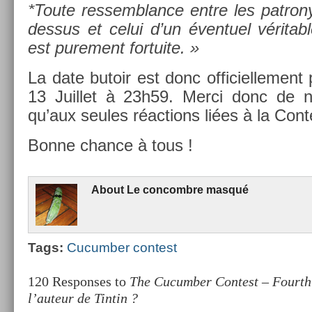
*Toute re­ssemblan­ce entre les pat­ron
dessus et celui d’un éven­tuel vérit­ab
est pure­ment for­tuite. »
La date butoir est donc of­ficiel­le­men
13 Juil­let à 23h59. Merci donc de ne
qu’aux seules réac­tions liées à la Con­t
Bonne chan­ce à tous !
About
Le con­combre masqué
Tags:
Cucumb­er con­test
120 Responses to
The Cucumber Contest – Fourth 
l’auteur de Tintin ?