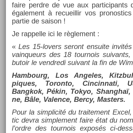
faire per­dre de vue aux par­ticipants q
égale­ment à re­cueil­lir vos pro­nos­t
par­tie de saison !
Je rap­pelle ici le règle­ment :
«
Les 15-lovers seront en­suite invités 
vain­queurs des 18 tour­nois suivant
butoir le vendredi suivant la fin de Wi
Ham­bourg, Los An­geles, Kitzb
piques, Toron­to, Cin­cinnati,
Bangkok, Pékin, Tokyo, Shanghaï,
ne, Bâle, Val­ence, Bercy, Mast­ers.
Pour la simplicité du traite­ment Excel,
tic devra simple­ment faire état du no
l’ordre des tour­nois exposés ci-dess