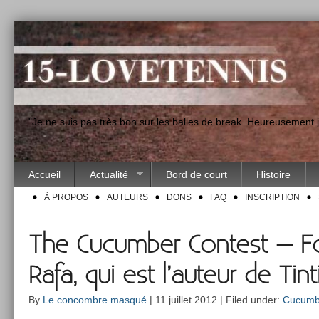
"Je ne suis pas très bon sur les balles de break. Heureusement
Accueil
Actualité
Bord de court
Histoire
À PROPOS
AUTEURS
DONS
FAQ
INSCRIPTION
The Cucumber Contest – Fo
Rafa, qui est l’auteur de Tint
By
Le concombre masqué
| 11 juillet 2012 | Filed under:
Cucumb