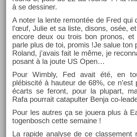
à se de­ssin­er.
A noter la lente re­montée de Fred qui
l’œuf, Julie et sa liste, dis­ons, osée, 
en­core deux ou trois bon pro­nos, e
parle plus de toi, pro­mis !Je salue to
Roland, j’avais fait le même, je re­con­
posant à la joute US Open…
Pour Wimb­ly, Fed avait été, en to
plébis­cité à hauteur de 68%, ce n’est 
écarts se feront, pour la plupart, ma
Rafa pour­rait cat­apult­er Benja co-lea
Pour les aut­res ça se jouera plus à Ea
togen­bosch cette semaine !
La rapide an­alyse de ce clas­se­ment n