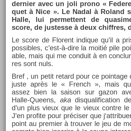
de­rni­er avec un joli prono « Feder
quet à Nice ». Le Nadal à Roland su
Halle, lui per­met­tent de quasi­
score, de just­es­se à deux chiffres,
Le score de Florent in­dique qu’il a pr
pos­sibles, c’est-à-dire la moitié pile po
able, mais qui me con­duit à en con­clu
res sont nuls.
Bref , un petit re­tard pour ce poin­tage q
juste après le « French », mais qui 
assez bien la saison sur gazon av
Halle-Queens,
aka
dis­qualifica­tion d
d’un plus vieux que le vieux con­tre le
J’en pro­fite pour préciser que j‘attribu
point au pre­mi­er à trouv­er le jeu de mol