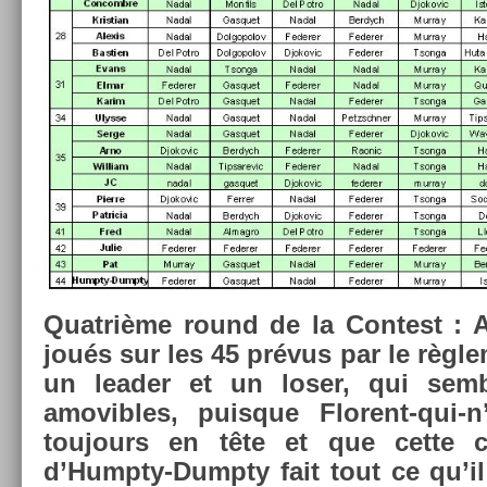
Quat­rième round de la Con­test : A
joués sur les 45 prévus par le règl
un lead­er et un loser, qui sem
amovib­les, puis­que Florent-qui-n
toujours en tête et que cette 
d’Humpty-Dumpty fait tout ce qu’il 