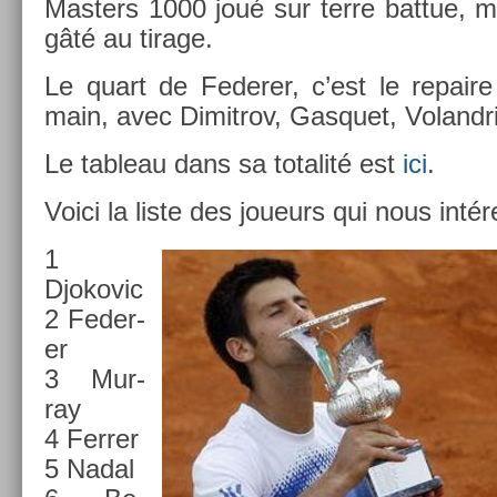
Mast­ers 1000 joué sur terre bat­tue, m
gâté au tirage.
Le quart de Feder­er, c’est le re­paire
main, avec Di­mit­rov, Gas­quet, Voland
Le tab­leau dans sa totalité est
ici
.
Voici la liste des joueurs qui nous in­tér
1
Djokovic
2 Feder­
er
3 Mur­
ray
4 Ferr­er
5 Nadal