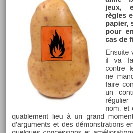
jeux, e
règles e
papi­er, 
pour en
cas de f
En­suite
il va fa
con­tre 
ne man­
faire con
un con­
réguli­e
nom, et 
quab­le­ment lieu à un grand mo­ment,
d’ar­gu­ments et des démonstra­tions e
quel­ques con­cess­ions et améliora­tion