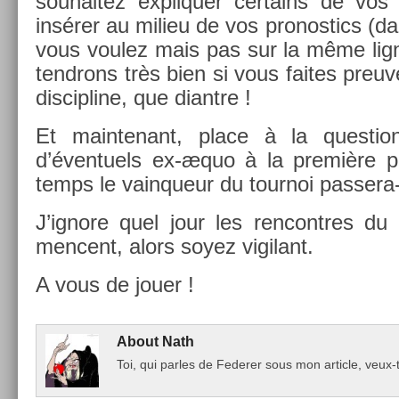
souhaitez ex­pliqu­er cer­tains de vo
insérer au milieu de vos pro­nos­tics (
vous voulez mais pas sur la même lig
tendrons très bien si vous faites pre­u
dis­cip­line, que di­antre !
Et main­tenant, place à la ques­tio
d’éven­tuels ex-æquo à la première pl
temps le vain­queur du tour­noi passera-t
J’ig­nore quel jour les re­ncontres du 
men­cent, alors soyez vigilant.
A vous de jouer !
About
Nath
Toi, qui par­les de Feder­er sous mon ar­ticle, ve