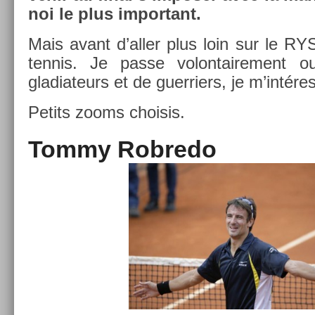
noi le plus im­por­tant.
Mais avant d’aller plus loin sur le RY
ten­nis. Je passe volon­taire­ment 
gladiateurs et de guer­ri­ers, je m’intér
Petits zooms choisis.
Tommy Rob­redo