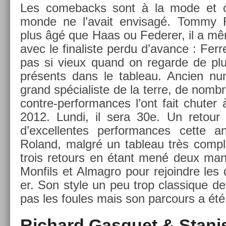
Les com­ebacks sont à la mode et ce
monde ne l’avait en­visagé. Tommy R
plus âgé que Haas ou Feder­er, il a m
avec le fin­alis­te perdu d’avan­ce : Ferr
pas si vieux quand on re­gar­de de pl
présents dans le tab­leau. An­ci­en nu
grand spécialis­te de la terre, de nomb
contre-performances l’ont fait chut­er
2012. Lundi, il sera 30e. Un re­tour e
d’ex­cellen­tes per­for­mances cette 
Roland, malgré un tab­leau très com­pl
trois re­tours en étant mené deux man­c
Mon­fils et Al­mag­ro pour re­joindre les
er. Son style un peu trop clas­sique de 
pas les foules mais son par­cours a été
Ric­hard Gas­quet & Stani