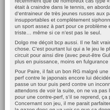
récemment que de nombreux cas type «
était à craindre dans le tennis, en abor
d’entraineur de très jeunes russes aux p
insupportables et complètement siphonné
un sport assez à part pour ce problème e
triste… même si ce n’est pas le seul.
Dolgo me déçoit bcp aussi. Il ne fait vra
chose. C’est pourtant lui qui a le jeu le p
circuit pour ainsi dire (avec peut-être Gu
plus en puissance, moins en fulguranc
Pour Paire, il fait un bon RG malgré une 
perf contre le japonais encore lui décidém
passe un tour puis perd contre un inco
attendons de voir la suite, on ne va pas lu
pour une contre-perf, s’il se reprend, ça 
Concernant son jeu, il me parait parfait
la gazon donc on va voir ce que ça don