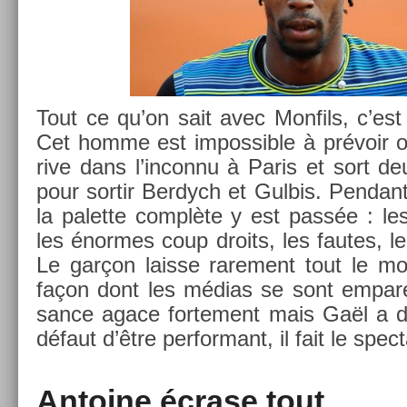
Tout ce qu’on sait avec Mon­fils, c’est
Cet homme est im­pos­sible à prévoir ou 
rive dans l’in­connu à Paris et sort 
pour sor­tir Be­rdych et Gul­bis. Pen­d
la palet­te complète y est passée : le
les énor­mes coup droits, les fautes, l
Le garçon lais­se rare­ment tout le mon
façon dont les médias se sont emparés
sance agace for­te­ment mais Gaël a de
défaut d’être per­for­mant, il fait le spec­
An­toine écrase tout.