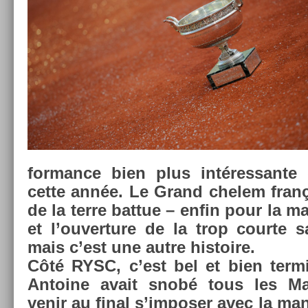
for­mance bien plus in­téres­sante 
cette année. Le Grand chelem frança
de la terre bat­tue – enfin pour la maj
et l’ouver­ture de la trop co­ur­te
mais c’est une autre his­toire.
Côté RYSC, c’est bel et bien ter­mi
An­toine avait snobé tous les Ma
venir au final s’im­pos­er avec la ma