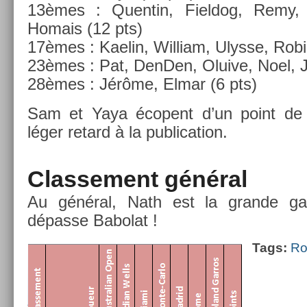
13èmes : Quen­tin, Fiel­dog, Remy, M
Homais (12 pts)
17èmes : Kaelin, Wil­liam, Ulys­se, Robi
23èmes : Pat, De­nD­en, Oluive, Noel, 
28èmes : Jérôme, Elmar (6 pts)
Sam et Yaya éco­pent d’un point de 
léger re­tard à la pub­lica­tion.
Clas­se­ment général
Au général, Nath est la gran­de gag­n
dépasse Babolat !
Tags:
Ro