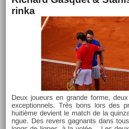
rinka
Deux joueurs en gran­de forme, deux j
ex­cep­tion­nels. Très bons lors des pr
huitième de­vient le match de la quin­z
ngue. Des re­v­ers gag­nants dans tous
longs de lig­nes, à la volée… Les deu