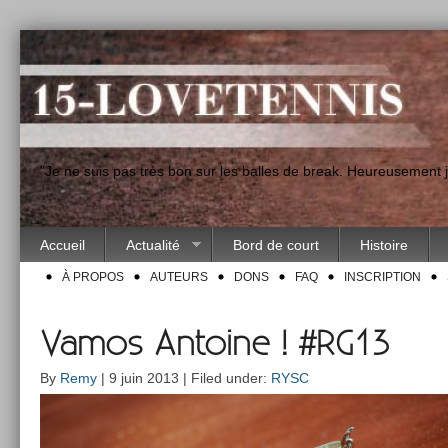
"Je ne suis pas très bon sur les balles de break. Heureusement
Accueil
Actualité
Bord de court
Histoire
À PROPOS
AUTEURS
DONS
FAQ
INSCRIPTION
Vamos Antoine ! #RG13
By
Remy
| 9 juin 2013 | Filed under:
RYSC