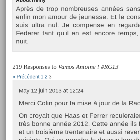
About
Remy
Après de trop nombreuses années sans te
enfin mon amour de jeunes­se. Et le con­st
suis ultra nul. Je com­pen­se en re­gar
Feder­er tant qu'il en est en­core temp
nuit.
219 Responses to
Vamos Antoine ! #RG13
« Précédent
1
2
3
May
12 juin 2013 at 12:24
Merci Colin pour ta mise à jour de la Ra
On croyait que Haas et Ferrer reculeraie
très bonne année 2012. Cette année ils 
et un troisième trentenaire et aussi rev
rejoints. Qui va prendre le dessus lors 