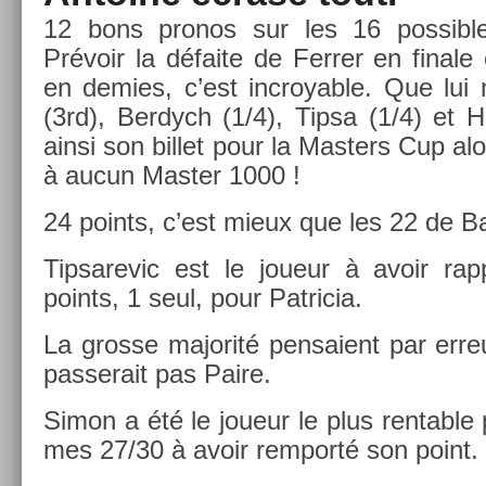
12 bons pro­nos sur les 16 pos­sibles
Prévoir la défaite de Ferr­er en fin­ale
en de­m­ies, c’est in­croy­able. Que lui
(3rd), Be­rdych (1/4), Tipsa (1/4) et H
ainsi son bi­llet pour la Mast­ers Cup alor
à aucun Mast­er 1000 !
24 points, c’est mieux que les 22 de Ba
Tip­sarevic est le joueur à avoir rap
points, 1 seul, pour Pat­ricia.
La gros­se majorité pen­saient par er­re
pas­serait pas Paire.
Simon a été le joueur le plus re­nt­abl
mes 27/30 à avoir re­mporté son point.