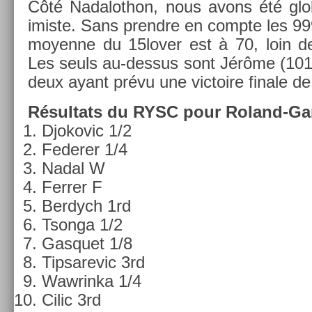
Côté Nadalot­hon, nous avons été glob
imis­te. Sans pre­ndre en com­pte les 999
moyen­ne du 15lover est à 70, loin de
Les seuls au-dessus sont Jérôme (101)
deux ayant prévu une vic­toire fin­ale de
Résul­tats du RYSC pour Roland-Ga
Djokovic 1/2
Feder­er 1/4
Nadal W
Ferr­er F
Be­rdych 1rd
Tson­ga 1/2
Gas­quet 1/8
Tip­sarevic 3rd
Waw­rinka 1/4
Cilic 3rd