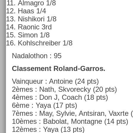
Al­mag­ro 1/8
Haas 1/4
Nis­hikori 1/8
Raonic 3rd
Simon 1/8
Kohlschreib­er 1/8
Nadalot­hon : 95
Clas­se­ment Roland-Garros.
Vain­queur : An­toine (24 pts)
2èmes : Nath, Skvorec­ky (20 pts)
4èmes : Don J, Coach (18 pts)
6ème : Yaya (17 pts)
7èmes : May, Syl­vie, An­tsiran, Vaxrte 
10èmes : Babolat, Mon­tagne (14 pts)
12èmes : Yaya (13 pts)