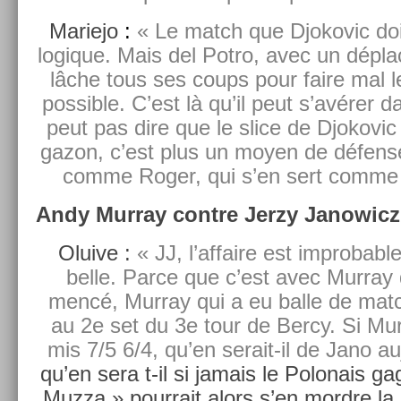
Mariejo
:
« Le match que Djokovic doit
logique. Mais del Potro, avec un dépl
lâche tous ses coups pour faire mal l
pos­sible. C’est là qu’il peut s’avérer 
peut pas dire que le slice de Djokovic
gazon, c’est plus un moyen de défense
comme Roger, qui s’en sert comme 
Andy Mur­ray con­tre Jerzy Janowicz
Oluive :
« JJ, l’af­faire est im­prob­abl
belle. Parce que c’est avec Mur­ray
mencé, Mur­ray qui a eu balle de matc
au 2e set du 3e tour de Bercy. Si Mur­
mis 7/5 6/4, qu’en serait-il de Jano au
qu’en sera t-il si jamais le Polonais g
Muzza » pour­rait alors s’en mordre la c