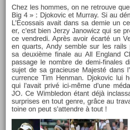
Chez les hom­mes, on ne retro­uve que
Big 4 » : Djokovic et Mur­ray. Si au dém
L’Écos­sais avait dans sa demie un ce
er, c’est bien Jerzy Janowicz qui se pré
ce vendredi. Après avoir écarté un Ve
en quarts, Andy semble sur les rails po
sa deuxième fin­ale au All En­gland Cl
pas­sage le nombre de demi-finales dis
sujet de sa gracieuse Majesté dans l’
curr­ence Tim Hen­man. Djokovic lui h
qui l’avait privé ici-même d’une médai
JO. Ce Wimbledon étant déjà in­class­
sur­prises en tout genre, grâce au trav
toine on peut s’at­tendre à tout !