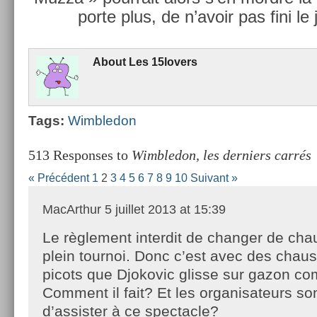
porte plus, de n’avoir pas fini le
About
Les 15lovers
Tags:
Wimbledon
513 Responses to
Wimbledon, les derniers carrés
« Précédent
1
2
3
4
5
6
7
8
9
10
Suivant »
MacArthur
5 juillet 2013 at 15:39
Le règlement interdit de changer de ch
plein tournoi. Donc c’est avec des chau
picots que Djokovic glisse sur gazon c
Comment il fait? Et les organisateurs so
d’assister à ce spectacle?