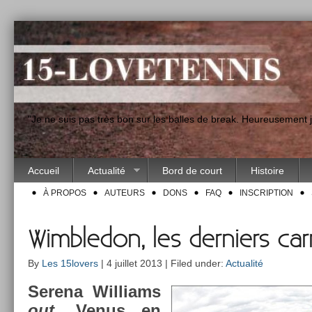
"Je ne suis pas très bon sur les balles de break. Heureusement
Accueil
Actualité
Bord de court
Histoire
À PROPOS
AUTEURS
DONS
FAQ
INSCRIPTION
Wimbledon, les derniers car
By
Les 15lovers
| 4 juillet 2013 | Filed under:
Actualité
Serena Wil­liams
out
, Venus en