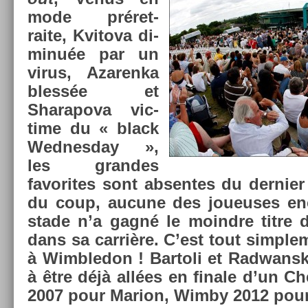
mode préret­
raite, Kvitova di­
minuée par un
virus, Azaren­ka
blessée et
Sharapova vic­
time du « black
Wed­nesday »,
les gran­des
favorites sont ab­sen­tes du de­rni­e
du coup, aucune des joueuses en­
stade n’a gagné le moindre titre
dans sa carrière. C’est tout simple
à Wimbledon ! Bar­toli et Rad­wansk
à être déjà allées en fin­ale d’un 
2007 pour Mar­ion, Wimby 2012 pour 