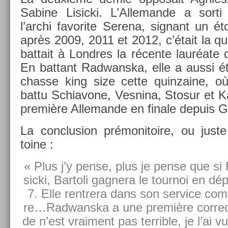
Sabine Li­sic­ki. L’Al­leman­de a sor
l’archi favorite Serena, sig­nant un ét
après 2009, 2011 et 2012, c’était la qua
bat­tait à Londres la récente lauréate
En bat­tant Rad­wanska, elle a aussi ét
chas­se king size cette quin­zaine, o
battu Schiavone, Ves­nina, Stosur et Kane
première Al­leman­de en fin­ale de­puis G
La con­clus­ion prémonitoire, ou juste 
toine :
« Plus j’y pense, plus je pense que si
sic­ki, Bar­toli gag­nera le tour­noi en 
7. Elle re­ntrera dans son ser­vice co
re…Rad­wanska a une première cor­rec
de n’est vrai­ment pas ter­rible, je l’ai v