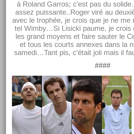
à Roland Gar­ros; c’est pas du sol­ide
assez puis­sante..Rog­er viré au deuxiè
avec le trophée, je crois que je ne me 
tel Wimby…Si Li­sic­ki paume, je crois q
les grand moyens et faire saut­er le Ce
et tous les co­urts an­nexes dans la 
samedi…­Tant pis, c’était joli mais il f
####