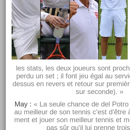
les stats, les deux joueurs sont pro­c
perdu un set ; il font jeu égal au ser­v
dessus en re­v­ers et re­tour sur premièr
sur secon­de). »
May :
« La seule chan­ce de del Potro 
au meil­leur de son ten­nis c’est d’êtr
ment et jouer son meil­leur ten­nis et
pas sûr qu’il lui pre­nne troi