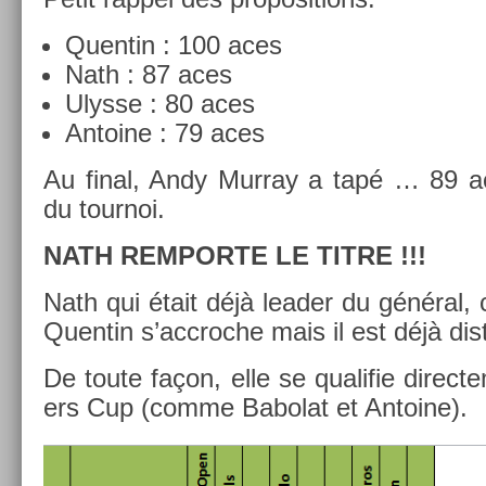
Quen­tin : 100 aces
Nath : 87 aces
Ulys­se : 80 aces
An­toine : 79 aces
Au final, Andy Mur­ray a tapé … 89 ac
du tour­noi.
NATH RE­MPOR­TE LE TITRE !!!
Nath qui était déjà lead­er du général, 
Quen­tin s’accroc­he mais il est déjà dis­
De toute façon, elle se qualifie di­rec­t
ers Cup (comme Babolat et An­toine).