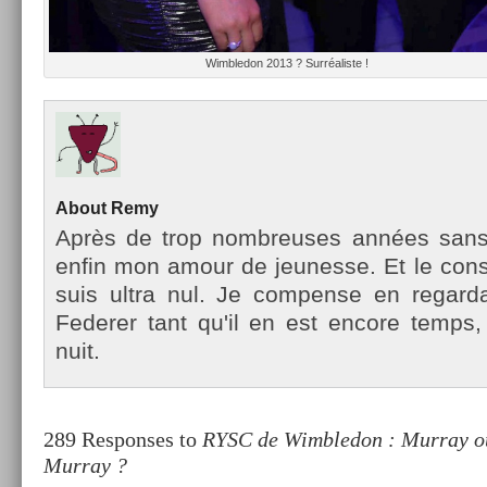
Wimbledon 2013 ? Sur­réalis­te !
About
Remy
Après de trop nombreuses années sans te
enfin mon amour de jeunes­se. Et le con­st
suis ultra nul. Je com­pen­se en re­gar
Feder­er tant qu'il en est en­core temp
nuit.
289 Responses to
RYSC de Wimbledon : Murray o
Murray ?