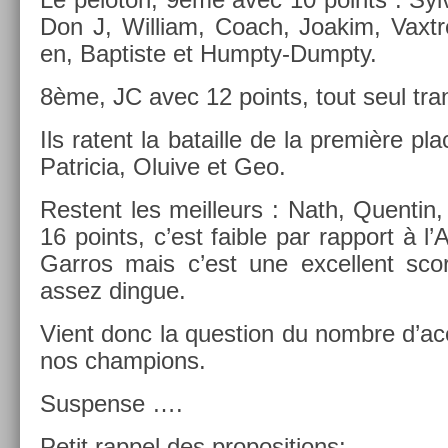
Don J, Wil­liam, Coach, Joakim, Vaxtre,
en, Bap­tiste et Humpty-Dumpty.
8ème, JC avec 12 points, tout seul tran­q
Ils ratent la batail­le de la première pl
Pat­ricia, Oluive et Geo.
Re­stent les meil­leurs : Nath, Quen­tin,
16 points, c’est faib­le par rap­port à l
Garros mais c’est une ex­cel­lent sco
assez di­ngue.
Vient donc la ques­tion du nombre d’ace
nos champ­ions.
Sus­pen­se ….
Petit rap­pel des pro­posi­tions: