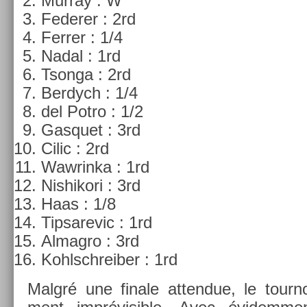
Mur­ray : W
Feder­er : 2rd
Ferr­er : 1/4
Nadal : 1rd
Tson­ga : 2rd
Be­rdych : 1/4
del Potro : 1/2
Gas­quet : 3rd
Cilic : 2rd
Waw­rinka : 1rd
Nis­hikori : 3rd
Haas : 1/8
Tip­sarevic : 1rd
Al­mag­ro : 3rd
Kohlschreib­er : 1rd
Malgré une fin­ale at­tendue, le tour­n