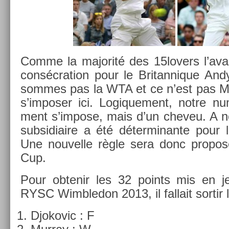
Comme la majorité des 15lovers l’avai
con­sécra­tion pour le Britan­nique An
som­mes pas la WTA et ce n’est pas Mar­
s’im­pos­er ici. Logique­ment, notre n
ment s’im­pose, mais d’un cheveu. A n
sub­sidiaire a été déter­minan­te pour l
Une nouvel­le règle sera donc pro­pos
Cup.
Pour ob­tenir les 32 points mis en je
RYSC Wimbledon 2013, il fal­lait sor­tir l
Djokovic : F