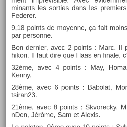
ment im­prévisib­le. Avec évidem­me
minants les sort­ies dans les pre­mi­er
Feder­er.
9,18 points de moyen­ne, ça fait moin
par per­son­ne.
Bon de­rni­er, avec 2 points : Marc. Il p
hikori. Il faut dire que Haas en fin­ale, 
32ème, avec 4 points : May, Homai
Kenny.
28ème, avec 6 points : Babolat, Mon
tsiran23.
21ème, avec 8 points : Skvorec­ky, Ma
nD­en, Jérôme, Sam et Al­exis.
Le peloton, 9ème avec 10 points : Syl­v