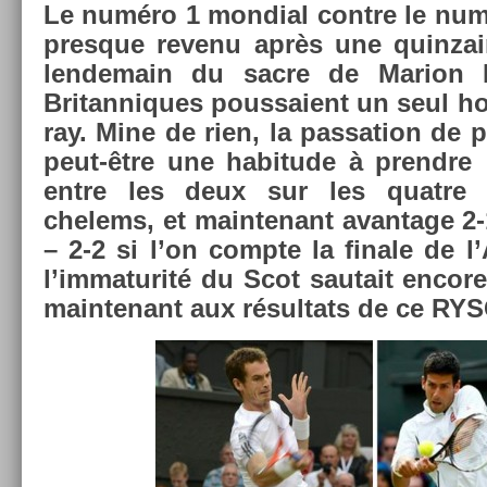
Le numéro 1 mon­di­al con­tre le num
pre­sque re­venu après une quin­za
len­demain du sacre de Mar­ion B
Britan­niques pous­saient un seul 
ray. Mine de rien, la pas­sa­tion de 
peut-être une habitude à pre­ndre : 
entre les deux sur les quat­re d
chelems, et main­tenant avan­tage 2-
– 2-2 si l’on com­pte la fin­ale de l
l’im­maturité du Scot sautait en­cor
main­tenant aux résul­tats de ce R