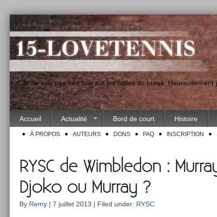
"Je ne suis pas très bon sur les balles de break. Heureusement
Accueil
Actualité
Bord de court
Histoire
À PROPOS
AUTEURS
DONS
FAQ
INSCRIPTION
RYSC de Wimbledon : Murra
Djoko ou Murray ?
By
Remy
| 7 juillet 2013 | Filed under:
RYSC