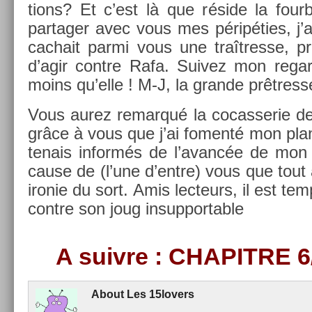
tions? Et c’est là que réside la four­
par­tag­er avec vous mes péripéties, j’a
cac­hait parmi vous une traîtres­se, 
d’agir con­tre Rafa. Suivez mon re­ga
moins qu’elle ! M-J, la gran­de prêtres­s
Vous aurez re­mar­qué la co­cas­serie de 
grâce à vous que j’ai fo­menté mon plan
tenais in­formés de l’avancée de mon 
cause de (l’une d’entre) vous que tout al
ir­onie du sort. Amis lec­teurs, il est te
con­tre son joug in­sup­port­able
A suiv­re :
CHAPIT­RE 
About
Les 15lovers