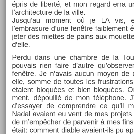
épris de li­berté, et mon re­gard erra 
l’architec­ture de la ville.
Jusqu’au mo­ment où je LA vis, e
l’embrasure d’une fenêtre faib­le­ment é
jeter des miet­tes de pains aux mouet­tes
d’elle.
Perdu dans une chambre de la Tou
pouvais rien faire d’autre qu’ob­serv­
fenêtre. Je n’avais aucun moyen de 
elle, somme de toutes les frustra­tions
étaient bloquées et bien bloquées. O
ment, dépouillé de mon téléphone. J
d’es­say­er de com­prendre ce qu’il m
Nadal avaient eu vent de mes pro­jets 
de m’empêcher de par­venir à mes fins.
était: com­ment di­able avaient-ils pu a