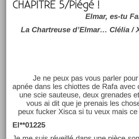
CHAPIT­RE 5/Piégé !
Elmar, es-tu F
La Chartreuse d’Elmar… Clélia /
Je ne peux pas vous parl­er pour l
apnée dans les chiot­tes de Rafa avec o
une scie sauteuse, deux grenades et
vous ai dit que je pre­nais les chos
peux fuck­er Xisca si tu veux mais ce 
El**01225
Je me suis réveillé dans une pièce so