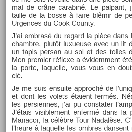
mal de crâne carabiné. Le pal­pant, j’a
tail­le de la bosse à faire blêmir de 
Urg­ences du Cook Co­un­ty.
J’ai em­brasé du re­gard la pièce dans la
chambre, plutôt luxueuse avec un lit do
un tapis per­san au sol et des toiles
Mon pre­mi­er réflexe a évidem­ment été 
la porte, laquel­le, vous vous en dou
clé.
Je me suis en­suite approché de l’uniq
et dont les volets étaient fermés. Néa
les per­sien­nes, j’ai pu con­stat­er l’
J’étais visib­le­ment en­fermé dans la
Man­acor, la célèbre Tour Nadalèse. C’é
l’heure à laquel­le les ombres dan­sent t