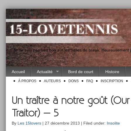
"Je ne suis pas très bon sur les balles de break. Heureusement
Accueil
Actualité
Bord de court
Histoire
À PROPOS
AUTEURS
DONS
FAQ
INSCRIPTION
Un traître à notre goût (Our
Traitor) – 5
By
Les 15lovers
| 27 décembre 2013 | Filed under:
Insolite