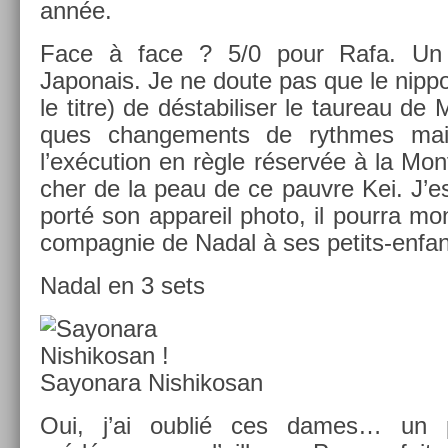
année.
Face à face ? 5/0 pour Rafa. Un 
Japonais. Je ne doute pas que le nip­po
le titre) de déstabilis­er le taureau de
ques chan­ge­ments de rythmes ma
l’exécu­tion en règle réservée à la Mon
cher de la peau de ce pauv­re Kei. J’es
porté son ap­pareil photo, il pour­ra mon
com­pag­nie de Nadal à ses petits-enfan
Nadal en 3 sets
Sayonara Nis­hikosan
Oui, j’ai oublié ces dames… u