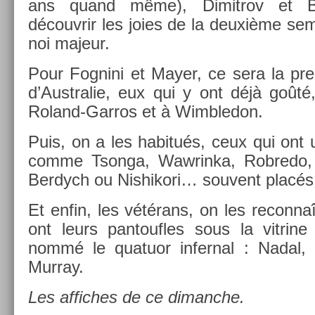
ans quand même), Di­mit­rov et B
découv­rir les joies de la deuxième se
noi majeur.
Pour Fog­nini et Mayer, ce sera la pre
d’Australie, eux qui y ont déjà goûté, 
Roland-Garros et à Wimbledon.
Puis, on a les habitués, ceux qui ont
comme Tson­ga, Waw­rinka, Rob­redo, A
Be­rdych ou Nis­hikori… souvent placés
Et enfin, les vétérans, on les re­con­naî
ont leurs pan­touf­les sous la vit­rine
nommé le quatuor in­fern­al : Nadal, 
Mur­ray.
Les af­fiches de ce di­manche.