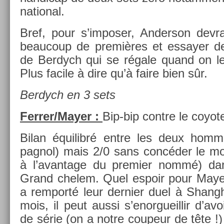
nation­al.
Bref, pour s’im­pos­er, An­der­son devr
be­aucoup de premières et es­say­er d
de Be­rdych qui se régale quand on le
Plus facile à dire qu’à faire bien sûr.
Be­rdych en 3 sets
Fer­rer/May­er :
Bip-bip con­tre le co­yot
Bilan équilibré entre les deux hom­m
pagnol) mais 2/0 sans concéder le moi
à l’avan­tage du pre­mi­er nommé) dan
Grand chelem. Quel es­poir pour Mayer
a re­mporté leur de­rni­er duel à Shangh
mois, il peut aussi s’enor­gueil­lir d’av
de série (on a notre co­upeur de tête !) 