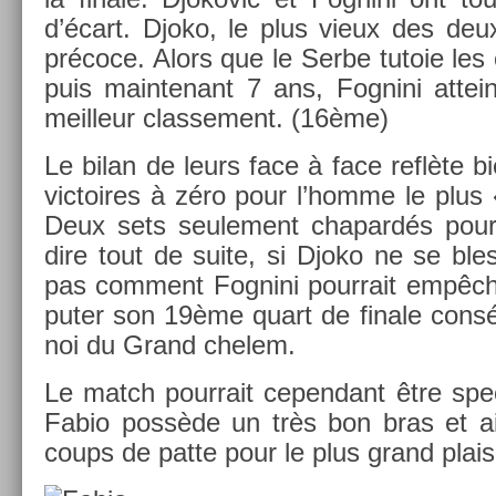
d’écart. Djoko, le plus vieux des deux
précoce. Alors que le Serbe tutoie les
puis main­tenant 7 ans, Fog­nini at­te
meil­leur clas­se­ment. (16ème)
Le bilan de leurs face à face reflète bie
vic­toires à zéro pour l’homme le plus
Deux sets seule­ment chapardés pour l’
dire tout de suite, si Djoko ne se bles
pas com­ment Fog­nini pour­rait empêch
put­er son 19ème quart de fin­ale consé
noi du Grand chelem.
Le match pour­rait cepen­dant être spec
Fabio possède un très bon bras et ai
coups de patte pour le plus grand plaisi