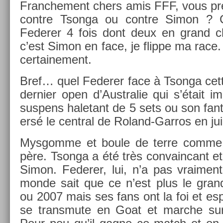
Franche­ment chers amis FFF, vous pré
con­tre Tson­ga ou con­tre Simon ? 
Feder­er 4 fois dont deux en grand 
c’est Simon en face, je flip­pe ma race.
cer­taine­ment.
Bref… quel Feder­er face à Tson­ga cett
de­rni­er open d’Australie qui s’était 
sus­pens haletant de 5 sets ou son fant
ersé le centr­al de Roland-Garros en juin
Mys­gomme et boule de terre comme d
père. Tson­ga a été très con­vain­cant 
Simon. Feder­er, lui, n’a pas vrai­ment
monde sait que ce n’est plus le gran
ou 2007 mais ses fans ont la foi et esp
se trans­mute en Goat et marche sur