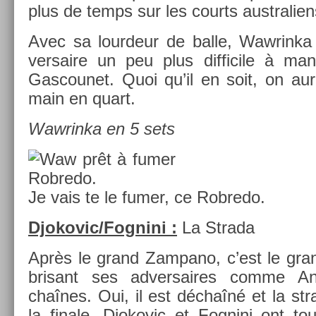
plus de temps sur les co­urts australien
Avec sa lour­deur de balle, Waw­rinka
versaire un peu plus dif­ficile à m
Gas­counet. Quoi qu’il en soit, on aur
main en quart.
Waw­rinka en 5 sets
Je vais te le fumer, ce Rob­redo.
Djokovic/Fog­nini :
La Strada
Après le grand Zam­pano, c’est le gra
brisant ses ad­versaires comme A
chaînes. Oui, il est déchaîné et la str
la fin­ale. Djokovic et Fog­nini ont to