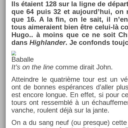
Ils étaient 128 sur la ligne de départ
que 64 puis 32 et aujourd’hui, on 
que 16. A la fin, on le sait, il n’en
tous aimeraient bien être celui-là co
Hugo.. à moins que ce ne soit Chr
dans
Highland­er
. Je con­fonds touj
It’s on the line
comme di­rait John.
At­teindre le quat­rième tour est un vé
ont de bon­nes espéran­ces d’aller plus
est en­core lon­gue. En effet, si pour cer
tours ont re­ssemblé à un échauf­fe­men
vanche, roulent déjà sur la jante.
On a du sang neuf (ou pre­sque) cette