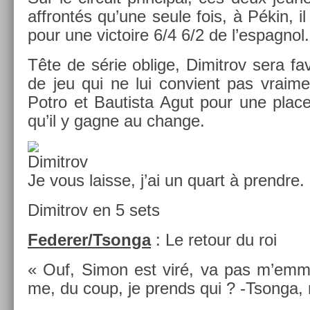
affrontés qu’une seule fois, à Pékin, i
pour une vic­toire 6/4 6/2 de l’es­pagnol.
Tête de série ob­lige, Di­mit­rov sera fa
de jeu qui ne lui con­vient pas vrai­me
Potro et Bautis­ta Agut pour une plac
qu’il y gagne au chan­ge.
Je vous lais­se, j’ai un quart à pre­ndre.
Di­mit­rov en 5 sets
Federer/Tson­ga
: Le re­tour du roi
« Ouf, Simon est viré, va pas m’em­me
me, du coup, je pre­nds qui ? -Tsonga, 