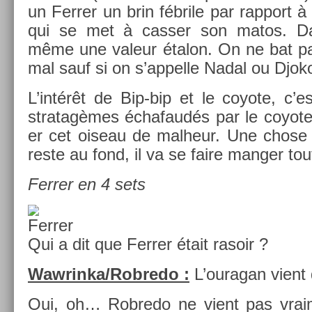
un Ferr­er un brin fébrile par rap­port à
qui se met à cass­er son matos. Da
même une valeur étalon. On ne bat pas
mal sauf si on s’ap­pelle Nadal ou Djok
L’intérêt de Bip-bip et le co­yote, c’e
stratagèmes échafaudés par le co­yote 
er cet oiseau de mal­heur. Une chose 
reste au fond, il va se faire man­g­er tou
Ferr­er en 4 sets
Qui a dit que Ferr­er était rasoir ?
Waw­rinka/­Robredo :
L’ouragan vient 
Oui, oh… Rob­redo ne vient pas vrai­