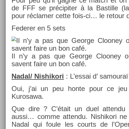
Pour peu qu’il gagne ce match et on v
de FFF se précipit­er à la Bas­tille (l
pour réclam­er cette fois-ci… le re­tour d
Feder­er en 5 sets
Il n’y a pas que Geor­ge Clooney 
savent faire un bon café.
Nadal/ Nis­hikori
: L’essai d’ samouraï
Oui, j’ai un peu honte pour ce jeu
Kurosawa.
Que dire ? C’était un duel at­tendu
aussi… comme at­tendu. Nis­hikori ne 
Nadal qui foule les co­urts de l’Open