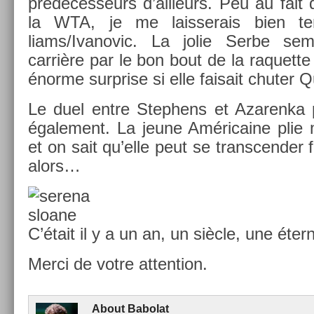
prédéces­seurs d’ail­leurs. Peu au fai
la WTA, je me lais­serais bien te
liams/Ivanovic. La jolie Serbe sem
carrière par le bon bout de la raquet­t
énorme sur­pr­ise si elle faisait chut­e
Le duel entre Step­hens et Azaren­ka 
égale­ment. La jeune Américaine plie
et on sait qu’elle peut se trans­cend­er 
alors…
C’était il y a un an, un siècle, une éter
Merci de votre at­ten­tion.
About
Babolat