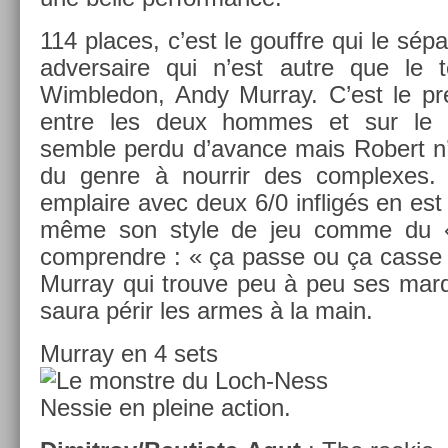
114 places, c’est le gouffre qui le sép
ad­versaire qui n’est autre que le 
Wimbledon, Andy Mur­ray. C’est le pre­m
entre les deux hom­mes et sur le pa
semble perdu d’avan­ce mais Robert n’
du genre à nour­rir des com­plexes.
emplaire avec deux 6/0 in­fligés en est l
même son style de jeu comme du « 
com­prendre : « ça passe ou ça casse
Mur­ray qui trouve peu à peu ses mar­
saura périr les armes à la main.
Mur­ray en 4 sets
Nes­sie en pleine ac­tion.