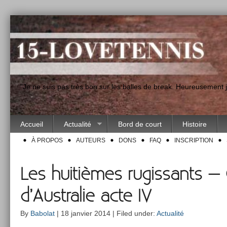
"Je ne suis pas très bon sur les balles de break. Heureusement
Accueil
Actualité
Bord de court
Histoire
À PROPOS
AUTEURS
DONS
FAQ
INSCRIPTION
Les huitièmes rugissants 
d’Australie acte IV
By
Babolat
| 18 janvier 2014 | Filed under:
Actualité