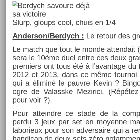
Slurp, gloups cool, chuis en 1/4
An­der­son/Ber­dych :
Le re­tour des g
Le match que tout le monde at­tendait 
sera le 10ème duel entre ces deux gra
pre­mi­ers ont tous été à l’avan­tage d
2012 et 2013, dans ce même tour­noi au
qui a éliminé le pauv­re Kevin ? Bing
ogre de Valasske Mezirici. (Répétez 
pour voir ?).
Pour at­teindre ce stade de la com­pé
perdu 3 jeux par set en moyen­ne mai
laborieux pour son ad­versaire qui a re
han­dicap de deux sets zéro notam­men