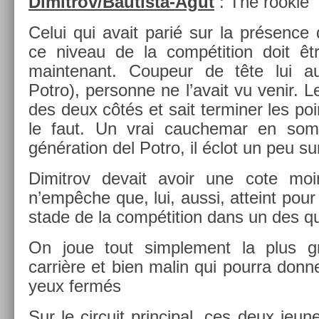
Dimitrov/Bautista-Agut
: The rookie
Celui qui avait parié sur la présence
ce niveau de la com­péti­tion doit êtr
main­tenant. Co­upeur de tête lui a
Potro), per­son­ne ne l’avait vu venir. Le 
des deux côtés et sait ter­min­er les poi
le faut. Un vrai cauc­hemar en s
généra­tion del Potro, il éclot un peu su
Di­mit­rov de­vait avoir une cote mo
n’empêche que, lui, aussi, at­teint pour
stade de la com­péti­tion dans un des q
On joue tout simple­ment la plus gr
carrière et bien malin qui pour­ra donn­
yeux fermés
Sur le cir­cuit prin­cip­al, ces deux je