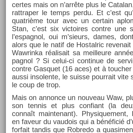
cer­tes mais on n’arrête plus le Cat­alan
rattrap­er le temps perdu. Et c’est qu’
quat­rième tour avec un cer­tain ap­l
Stan, c’est six vic­toires con­tre une
l’es­pagnol, oui m’sieurs, dames, dont 
alors que le natif de Hos­talric re­venai
Waw­rinka réalisait sa meil­leure année
pagnol ? Si celui-ci con­tinue de ser
con­tre Gas­quet (16 aces) et à touch­er 
aussi in­solen­te, le suis­se pour­rait vite 
le coup de trop.
Mais on an­non­ce un nouveau Waw, plu
son ten­nis et plus con­fiant (la de
connaît main­tenant). Physique­ment, 
en faveur du vaudois qui a bénéficié d’
for­fait tan­dis que Rob­redo a quasi­men