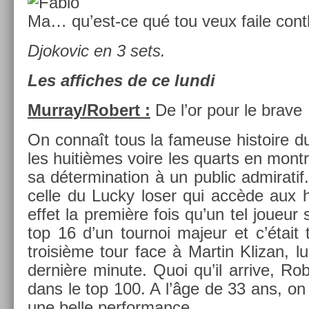
Ma… qu’est-ce qué tou veux faile con­t
Djokovic en 3 sets.
Les af­fiches de ce lundi
Mur­ray/­Robert :
De l’or pour le brave
On connaît tous la fameuse his­toire du q
les huitièmes voire les quarts en montr
sa déter­mina­tion à un pub­lic ad­mirat
celle du Lucky loser qui accède aux h
effet la première fois qu’un tel joueur 
top 16 d’un tour­noi majeur et c’était 
troisiè­me tour face à Mar­tin Klizan, 
dernière minute. Quoi qu’il ar­rive, Rob
dans le top 100. A l’âge de 33 ans, on 
une belle per­for­mance.