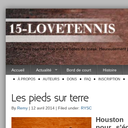
"Je ne suis pas très bon sur les balles de break. Heureusement
Accueil
Actualité
Bord de court
Histoire
À PROPOS
AUTEURS
DONS
FAQ
INSCRIPTION
Les pieds sur terre
By
Remy
| 12 avril 2014 | Filed under:
RYSC
Hous­ton
pour s’éc