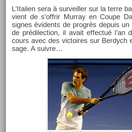
L’Itali­en sera à sur­veill­er sur la terre 
vient de s’offrir Mur­ray en Coupe D
sig­nes évidents de progrès de­puis un 
de prédilec­tion, il avait ef­fectué l’an 
cours avec des vic­toires sur Be­rdych 
sage. A suiv­re…