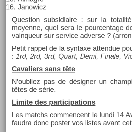
Janowicz
Ques­tion sub­sidiaire : sur la totalit
moyen­ne, quel sera le pour­centage d
vain­queur sur ser­vice ad­verse ? (ar­rondi
Petit rap­pel de la syn­taxe at­tendue pou
:
1rd, 2rd, 3rd, Quart, Demi, Fin­ale, Vic
Cavali­ers sans tête
N’oub­liez pas de désign­er un champ­
têtes de série.
Li­mite des par­ticipa­tions
Les matchs com­men­cent le lundi 14 Avr
faud­ra donc post­er vos li­stes avant cett