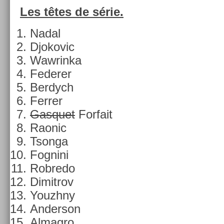
Les têtes de série.
Nadal
Djokovic
Waw­rinka
Feder­er
Be­rdych
Ferr­er
Gas­quet
For­fait
Raonic
Tson­ga
Fog­nini
Rob­redo
Di­mit­rov
Youzhny
An­der­son
Al­mag­ro