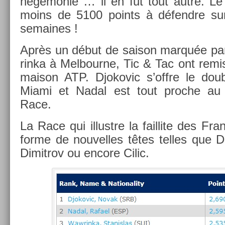
hégémonie … il en fut tout autre. Le 
moins de 5100 points à défendre sur
semaines !
Après un début de saison marquée pa
rinka à Mel­bour­ne, Tic & Tac ont remi
maison ATP. Djokovic s’offre le doub
Miami et Nadal est tout pro­che au 
Race.
La Race qui il­lustre la fail­lite des Fran
forme de nouvel­les têtes tel­les que Do
Di­mit­rov ou en­core Cilic.