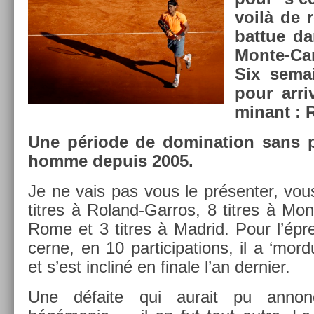
voilà de r
bat­tue d
Monte-Car
Six sema
pour ar­ri
minant : 
Une période de domina­tion sans p
homme de­puis 2005.
Je ne vais pas vous le présent­er, vous
tit­res à Roland-Garros, 8 tit­res à Mont
Rome et 3 tit­res à Mad­rid. Pour l’ép
cer­ne, en 10 par­ticipa­tions, il a ‘mor
et s’est in­cliné en fin­ale l’an de­rni­er.
Une défaite qui aurait pu an­non