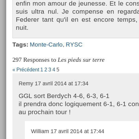
enfin mon amour de jeunes­se. Et le con­st
suis ultra nul. Je com­pen­se en re­gar
Feder­er tant qu'il en est en­core temp
nuit.
Tags:
Monte-Carlo
,
RYSC
297 Responses to
Les pieds sur terre
« Précédent
1
2
3
4
5
Remy
17 avril 2014 at 17:34
GGL sort Berdych 4-6, 6-3, 6-1
il prendra donc logiquement 6-1, 6-1 co
au prochain tour !
William
17 avril 2014 at 17:44