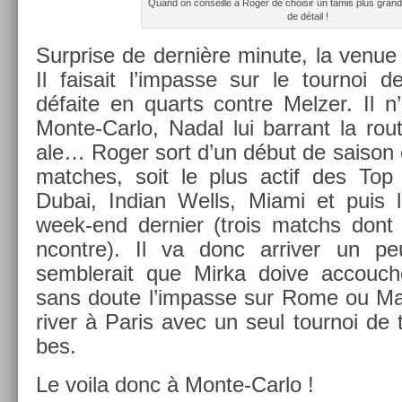
Quand on con­seil­le à Roger de choisir un tamis plus grand 
de détail !
Sur­pr­ise de dernière minute, la venue
Il faisait l’im­passe sur le tour­noi 
défaite en quarts con­tre Melz­er. Il n
Monte-Carlo, Nadal lui bar­rant la rout
ale… Roger sort d’un début de saison c
matches, soit le plus actif des Top 
Dubai, In­dian Wells, Miami et puis
week-end de­rni­er (trois matchs dont
ncontre). Il va donc ar­riv­er un pe
semblerait que Mirka doive ac­couch­
sans doute l’im­passe sur Rome ou Mad
riv­er à Paris avec un seul tour­noi de
bes.
Le voila donc à Monte-Carlo !