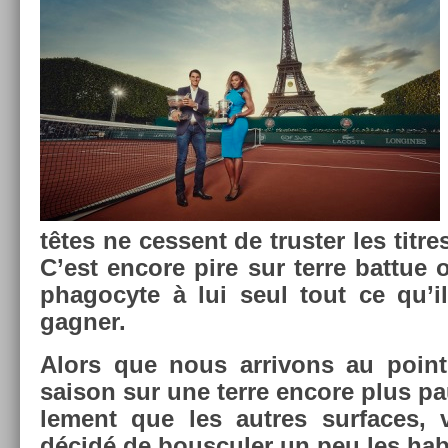
têtes ne ces­sent de trust­er les tit­r
C’est en­core pire sur terre bat­tue
phagocyte à lui seul tout ce qu’il
gagn­er.
Alors que nous ar­rivons au point
saison sur une terre en­core plus pau
le­ment que les aut­res sur­faces,
décidé de bous­cul­er un peu les ha