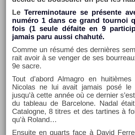
Le
Ter­reminotaure se présente av
numéro 1 dans ce grand tour­noi qu
fois (1 seule défaite en 9 par­tici
jamais paru aussi chahuté.
Comme un résumé des dernières sema
rait avoir à se veng­er de ses bour­reau
9e sacre.
Tout d’abord Al­mag­ro en huitièmes d
Nicolas ne lui avait jamais posé le
jusqu’à cette année où ce de­rni­er s’est 
du tab­leau de Bar­celone. Nadal était 
Cat­alog­ne, 8 tit­res et des tar­tines à f
qu’à Roland…
En­suite en quarts face à David Ferr­er