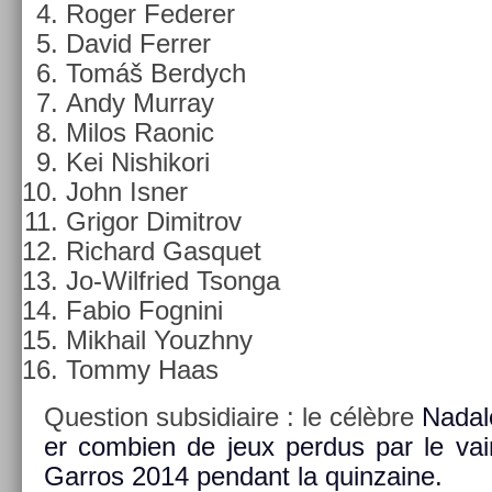
Roger Feder­er
David Ferr­er
Tomáš Be­rdych
Andy Mur­ray
Milos Raonic
Kei Nis­hikori
John Isner
Grigor Di­mit­rov
Ric­hard Gas­quet
Jo-Wilfried Tson­ga
Fabio Fog­nini
Mik­hail Youzhny
Tommy Haas
Ques­tion sub­sidiaire : le célèbre
Nadalo
er com­bi­en de jeux per­dus par le va
Garros 2014 pen­dant la quin­zaine.