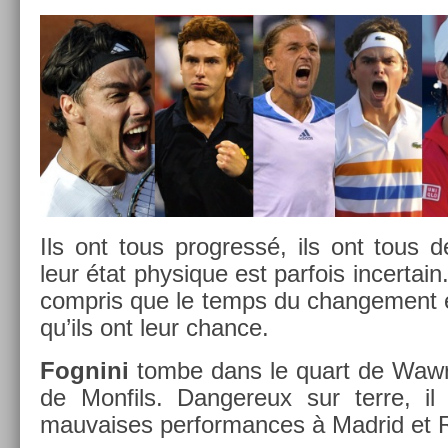
Ils ont tous pro­gressé, ils ont tous
leur état physique est par­fois in­cer­tain
com­pris que le temps du chan­ge­ment 
qu’ils ont leur chan­ce.
Fog­nini
tombe dans le quart de Waw­ri
de Mon­fils. Dan­gereux sur terre, il
mauvaises per­for­mances à Mad­rid et