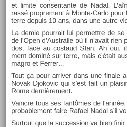
et li­mite con­sen­tante de Nadal. L’aîn
rassé pro­pre­ment à Monte-Carlo pour l
terre de­puis 10 ans, dans une autre 
La demie pour­rait lui per­mettre de se v
de l’Open d’Australie où il n’avait rien 
dos, face au co­staud Stan. Ah oui, il 
ment dominé sur terre, mais c’était auss
mag­ro et Ferr­er…
Tout ça pour ar­riv­er dans une fin­ale 
Novak Djokovic qui s’est fait un plaisir
Rome de­rniè­re­ment.
Vaincre tous ses fantômes de l’année,
pro­bab­le­ment faire Rafael Nadal s’il veu
Sur­tout que la suc­cess­ion va bien finir 