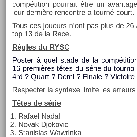
com­péti­tion pour­rait être un avan­ta
leur dernière re­ncontre a tourné court.
Tous ces joueurs n’ont pas plus de 26 
top 13 de la Race.
Règles du RYSC
Post­er à quel stade de la com­péti­tio
16 premières têtes du série du tour­noi
4rd ? Quart ? Demi ? Fin­ale ? Vic­toire
Re­spect­er la syn­taxe li­mite les er­reurs
Têtes de série
Rafael Nadal
Novak Djokovic
Stanis­las Waw­rinka