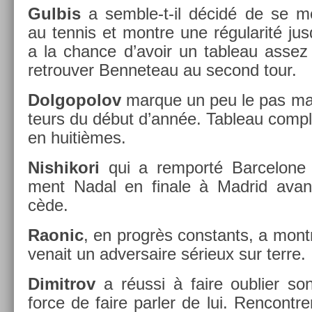
Gul­bis
a semble-t-il décidé de se me
au ten­nis et montre une régularité jusqu’
a la chan­ce d’avoir un tab­leau assez 
retro­uv­er Be­nneteau au second tour.
Dol­gopolov
mar­que un peu le pas ma
teurs du début d’année. Tab­leau com­pl
en huitièmes.
Nis­hikori
qui a re­mporté Bar­celone 
ment Nadal en fin­ale à Mad­rid ava
cède.
Raonic
, en progrès con­stants, a mont
venait un ad­versaire sérieux sur terre.
Di­mit­rov
a réussi à faire oub­li­er so
force de faire parl­er de lui. Re­ncontr­