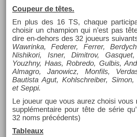
Co­upeur de têtes.
En plus des 16 TS, chaque par­tici
choisir un champ­ion qui n’est pas tête
dire en-dehors des 32 joueurs suivant
Waw­rinka, Feder­er, Ferr­er, Be­rdyc
Nis­hikori, Isner, Di­mit­rov, Gas­quet
Youzhny, Haas, Rob­redo, Gul­bis, An­de
Al­mag­ro, Janowicz, Mon­fils, Ver­da
Bautis­ta Agut, Kohlschreib­er, Simon, 
et Seppi.
Le joueur que vous aurez choisi vous r
sup­plémen­taire pour tête de série qu’
32 noms précédents)
Tab­leaux