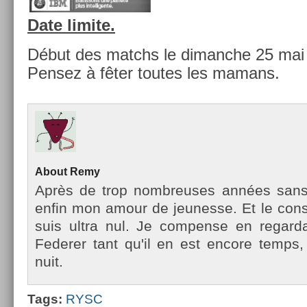
Date li­mite.
Début des matchs le di­manche 25 mai 
Pen­sez à fêter toutes les mamans.
About
Remy
Après de trop nombreuses années sans te
enfin mon amour de jeunes­se. Et le con­st
suis ultra nul. Je com­pen­se en re­gar
Feder­er tant qu'il en est en­core temp
nuit.
Tags:
RYSC