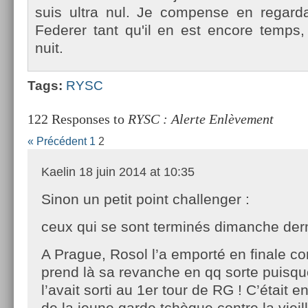
suis ultra nul. Je com­pen­se en re­gar
Feder­er tant qu'il en est en­core temp
nuit.
Tags:
RYSC
122 Responses to
RYSC : Alerte Enlèvement
« Précédent
1
2
Kaelin
18 juin 2014 at 10:35
Sinon un petit point challenger :
ceux qui se sont terminés dimanche dern
A Prague, Rosol l’a emporté en finale con
prend là sa revanche en qq sorte puisqu
l’avait sorti au 1er tour de RG ! C’était
de la jeune garde tchèque contre la vieill