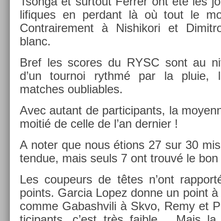
Tson­ga et sur­tout Ferr­er ont été les j
lifiques en per­dant là où tout le mo
Contra­ire­ment à Nis­hikori et Di­mit
blanc.
Bref les scores du RYSC sont au niv
d’un tour­noi rythmé par la pluie, le
matches oub­li­ables.
Avec autant de par­ticipants, la moyen­
moitié de celle de l’an de­rni­er !
A noter que nous étions 27 sur 30 mis­an
tendue, mais seuls 7 ont trouvé le bon
Les co­upeurs de têtes n’ont rap­por
points. Gar­cia Lopez donne un point à
comme Gabashvili à Skvo, Remy et Pat­
ticipants, c’est très faib­le… Mais l