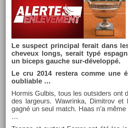
Le sus­pect prin­cip­al ferait dans l
cheveux longs, serait typé es­pagn
un bi­ceps gauc­he sur-développé.
Le cru 2014 re­stera comme une édi
oub­li­able …
Hor­mis Gul­bis, tous les out­sid­ers ont
des lar­geurs. Waw­rinka, Di­mit­rov et 
gagné un seul match. Haas n’a même pa
…