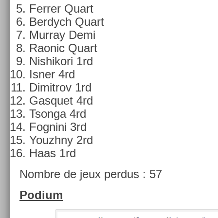
Ferr­er Quart
Be­rdych Quart
Mur­ray Demi
Raonic Quart
Nis­hikori 1rd
Isner 4rd
Di­mit­rov 1rd
Gas­quet 4rd
Tson­ga 4rd
Fog­nini 3rd
Youzhny 2rd
Haas 1rd
Nombre de jeux per­dus : 57
Podium