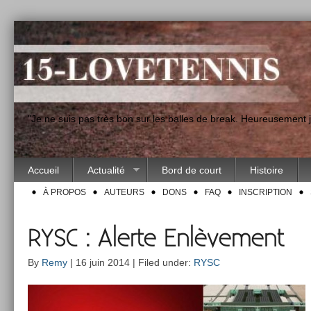
"Je ne suis pas très bon sur les balles de break. Heureusement
Accueil
Actualité
Bord de court
Histoire
À PROPOS
AUTEURS
DONS
FAQ
INSCRIPTION
RYSC : Alerte Enlèvement
By
Remy
| 16 juin 2014 | Filed under:
RYSC