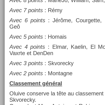
Avec 8 points
: MarieJo, Wil­liam, Sam
Avec 7 points
: Rémy
Avec 6 points
: Jérôme, Co­ur­gette, ,
Geô
Avec 5 points
: Homais
Avec 4 points
: Elmar, Kaelin, El Mos
Vaxrte et De­nD­en
Avec 3 points
: Skvorec­ky
Avec 2 points
: Mon­tagne
Clas­se­ment général
Oluive con­ser­ve la tête au clas­se­me
Skvorec­ky.