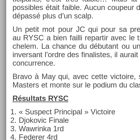
pos­sibles était faib­le. Aucun co­upeur d
dépassé plus d’un scalp.
Un petit mot pour JC qui pour sa premi
au RYSC a bien fail­li re­par­tir avec l
chelem. La chan­ce du débutant ou un
in­ver­sant l’ordre des fin­alis­tes, il aura
con­curr­ence.
Bravo à May qui, avec cette vic­toire, 
Mast­ers et monte sur le podium du cla
Résul­tats RYSC
« Sus­pect Prin­cip­al » Vic­toire
Djokovic Fin­ale
Waw­rinka 1rd
Feder­er 4rd