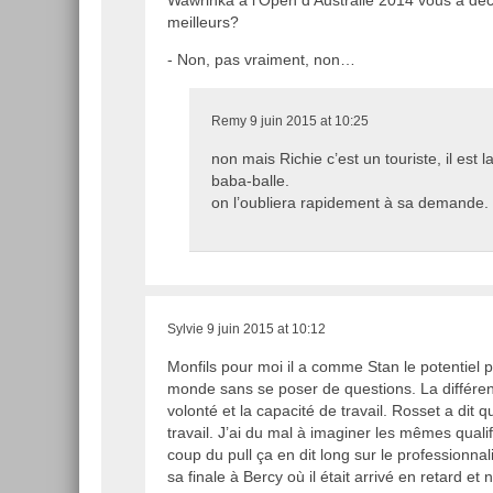
Wawrinka à l’Open d’Australie 2014 vous a dé
meilleurs?
- Non, pas vraiment, non…
Remy
9 juin 2015 at 10:25
non mais Richie c’est un touriste, il est l
baba-balle.
on l’oubliera rapidement à sa demande.
Sylvie
9 juin 2015 at 10:12
Monfils pour moi il a comme Stan le potentiel p
monde sans se poser de questions. La différen
volonté et la capacité de travail. Rosset a dit
travail. J’ai du mal à imaginer les mêmes qualifi
coup du pull ça en dit long sur le professionn
sa finale à Bercy où il était arrivé en retard et