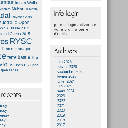
umour
Indian Wells
McEnroe
Masters
Monte-
info login
dal
Odyssée 2010
ustralie
Open
pour le login activer sur
n d'Australie 2014
votre profil la barre
d'outils
oland-Garros 2015
RYSC
ros
s
Tennis manager
Archives
ce
terre battue
Top
juin 2026
vie
US Open
US Open
janvier 2026
Open series
septembre 2025
février 2025
juillet 2024
juin 2024
mars 2024
récents
2023
2022
resy
2021
resy
2020
Heresy
2019
resy
2018
resy
2017