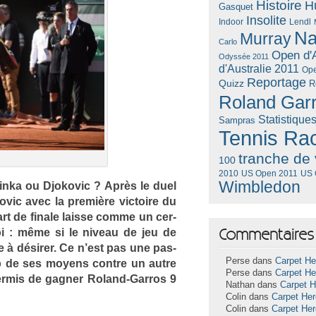
Histoire
H
Gasquet
Insolite
Lendl
Indoor
Na
Murray
Carlo
Open d'A
Odyssée 2011
d'Australie 2011
Ope
Reportage
Quizz
R
Roland Gar
Statistique
Sampras
Tennis Ra
tranche de 
100
US Open 2011
US 
2010
Wimbledon
inka ou Djokovic ? Après le duel
ovic avec la première vic­toire du
t de fin­ale lais­se comme un cer­
Commentaires 
oi : même si le niveau de jeu de
­se à désirer. Ce n’est pas une pas­
Perse dans
Carpet He
op de ses moyens con­tre un autre
Perse dans
Carpet He
per­mis de gagn­er Roland-Garros 9
Nathan dans
Carpet 
Colin dans
Carpet He
Colin dans
Carpet He