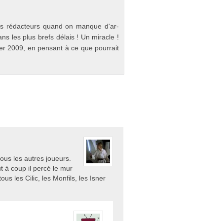
ins rédac­teurs quand on man­que d'ar­
ans les plus brefs délais ! Un mirac­le !
er 2009, en pen­sant à ce que pour­rait
us les autres joueurs.
t à coup il percé le mur
us les Cilic, les Monfils, les Isner