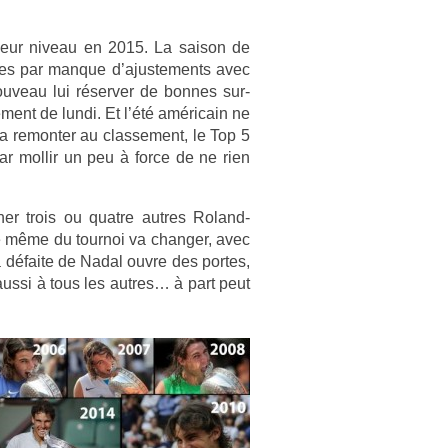
il­leur niveau en 2015. La saison de
es par man­que d’ajus­te­ments avec
ouveau lui réserv­er de bon­nes sur­
­ment de lundi. Et l’été américain ne
a re­mont­er au clas­se­ment, le Top 5
par mol­lir un peu à force de ne rien
er trois ou quat­re aut­res Roland-
e même du tour­noi va chang­er, avec
 défaite de Nadal ouvre des por­tes,
ussi à tous les aut­res… à part peut