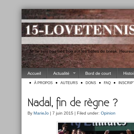
"Je ne suis pas très bon sur les balles de break. Heur
Accueil
Actualité
Bord de court
Histo
À PROPOS
AUTEURS
DONS
FAQ
INSCRIP
Nadal, fin de règne ?
By
MarieJo
| 7 juin 2015 | Filed under:
Opinion