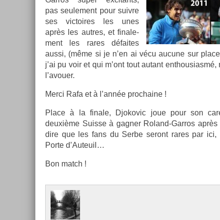
pas seule­ment pour suiv­re
ses vic­toires les unes
après les aut­res, et fin­ale­
ment les rares défaites
aussi, (même si je n’en ai vécu aucune sur place)
j’ai pu voir et qui m’ont tout autant en­thousiasmé,
l’avou­er.
Merci Rafa et à l’année pro­chaine !
Place à la fin­ale, Djokovic joue pour son car
deuxième Suis­se à gagn­er Roland-Garros après 
dire que les fans du Serbe seront rares par ici, f
Porte d’Auteuil…
Bon match !