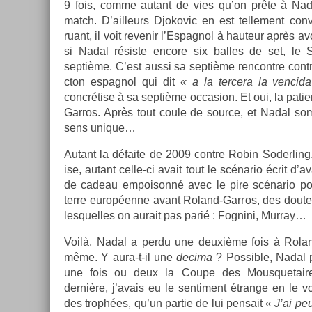
9 fois, comme autant de vies qu’on prête à Na
match. D’ail­leurs Djokovic en est tel­le­ment con
ruant, il voit re­venir l’Es­pagnol à hauteur après av
si Nadal résiste en­core six bal­les de set, le
septième. C’est aussi sa septième re­ncontre con­tr
cton es­pagnol qui dit
« a la ter­cera la ven­ci
concrétise à sa septième oc­cas­ion. Et oui, la pati­
Garros. Après tout coule de sour­ce, et Nadal so
sens uni­que…
Autant la défaite de 2009 con­tre Robin Soderl­ing,
ise, autant celle-ci avait tout le scénario écrit d’
de cadeau em­poisonné avec le pire scénario po
terre européenne avant Roland-Garros, des doutes
les­quel­les on aurait pas parié : Fog­nini, Mur­ray…
Voilà, Nadal a perdu une deuxième fois à Rolan
même. Y aura-t-il une
de­cima
? Pos­sible, Nadal 
une fois ou deux la Coupe des Mous­quetaires.
dernière, j’avais eu le sen­ti­ment étran­ge en le v
des trophées, qu’un par­tie de lui pen­sait «
J’ai pe