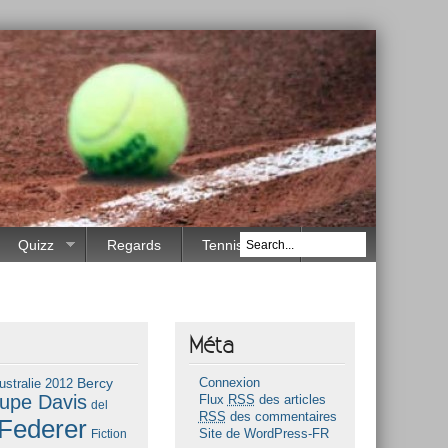
Quizz
Regards
Tennis Race
Méta
Bercy
ustralie 2012
Connexion
upe Davis
Flux
RSS
des articles
del
RSS
des commentaires
Federer
Fiction
Site de WordPress-FR