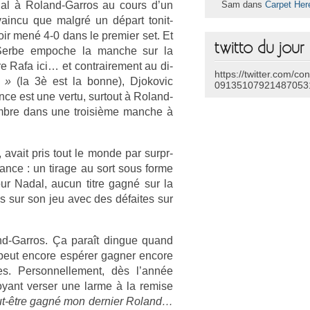
dal à Roland-Garros au cours d’un
Sam dans
Carpet Her
­vain­cu que malgré un départ tonit­
oir mené 4-0 dans le pre­mi­er set. Et
twitto du jour
 Serbe em­poc­he la man­che sur la
e Rafa ici… et contra­ire­ment au di­
https://twitter.com/co
da »
(la 3è est la bonne), Djokovic
09135107921487053
ence est une vertu, sur­tout à Roland-
mbre dans une troisiè­me man­che à
 avait pris tout le monde par sur­pr­
avan­ce : un tirage au sort sous forme
ur Nadal, aucun titre gagné sur la
 sur son jeu avec des défaites sur
d-Garros. Ça paraît di­ngue quand
peut en­core espérer gagn­er en­core
 Per­son­nelle­ment, dès l’année
oyant vers­er une larme à la re­m­ise
ut-être gagné mon de­rni­er Roland…