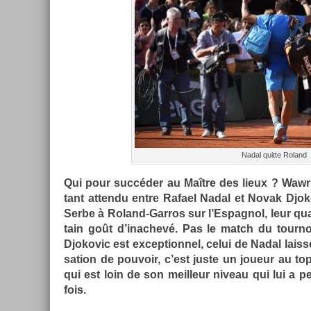
Nadal quit­te Roland
Qui pour succéder au Maître des lieux ? Waw­r
tant at­tendu entre Rafael Nadal et Novak Djok
Serbe à Roland-Garros sur l’Es­pagnol, leur quar
tain goût d’inac­hevé. Pas le match du tour­n
Djokovic est ex­cep­tion­nel, celui de Nadal lais
sa­tion de pouvoir, c’est juste un joueur au t
qui est loin de son meil­leur niveau qui lui a 
fois.