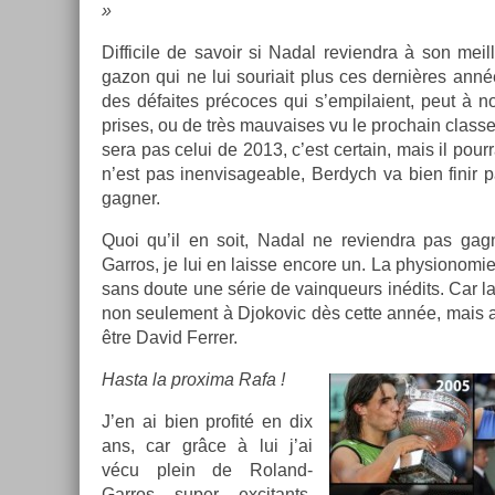
»
Dif­ficile de savoir si Nadal re­viendra à son me
gazon qui ne lui souriait plus ces dernières anné
des défaites précoces qui s’em­pilaient, peut à n
prises, ou de très mauvaises vu le pro­chain clas­se
sera pas celui de 2013, c’est cer­tain, mais il pour­r
n’est pas in­en­visage­able, Be­rdych va bien finir 
gagn­er.
Quoi qu’il en soit, Nadal ne re­viendra pas gagn­
Garros, je lui en lais­se en­core un. La physionomi
sans doute une série de vain­queurs inédits. Car la
non seule­ment à Djokovic dès cette année, mais a
être David Ferr­er.
Hasta la pro­xima Rafa !
J’en ai bien pro­fité en dix
ans, car grâce à lui j’ai
vécu plein de Roland-
Garros super ex­citants,