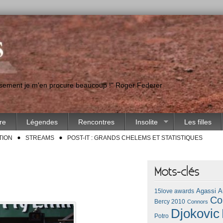
eusement je m'en procure beaucoup !" Roger Federer
ire
Légendes
Rencontres
Insolite
Les filles
TION
STREAMS
POST-IT : GRANDS CHELEMS ET STATISTIQUES
Mots-clés
Agassi
A
15love awards
Co
Bercy 2010
Connors
Djokovic
Potro