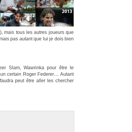
, mais tous les aut­res joueurs que
 mais pas autant que lui je dois bien
e­er Slam, Waw­rinka pour être le
un cer­tain Roger Feder­er… Autant
aud­ra peut être aller les cherch­er