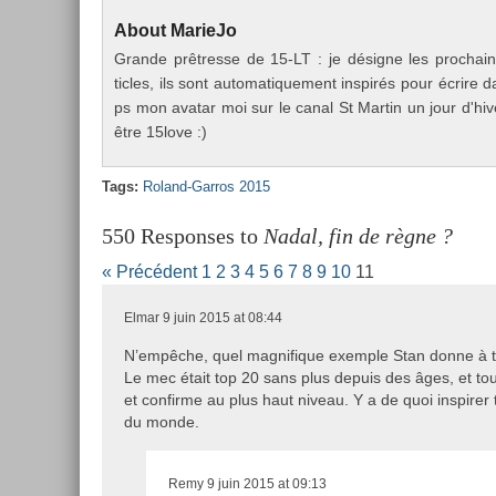
About
MarieJo
Gran­de prêtres­se de 15-LT : je désigne les pro­cha
ticles, ils sont auto­matique­ment in­spirés pour écrire d
ps mon avatar moi sur le canal St Mar­tin un jour d'hiv
être 15love :)
Tags:
Roland-Garros 2015
550 Responses to
Nadal, fin de règne ?
« Précédent
1
2
3
4
5
6
7
8
9
10
11
Elmar
9 juin 2015 at 08:44
N’empêche, quel magnifique exemple Stan donne à to
Le mec était top 20 sans plus depuis des âges, et tou
et confirme au plus haut niveau. Y a de quoi inspirer to
du monde.
Remy
9 juin 2015 at 09:13