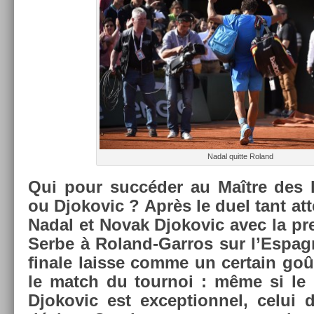
Nadal quit­te Roland
Qui pour succéder au Maître des 
ou Djokovic ? Après le duel tant at­
Nadal et Novak Djokovic avec la pre
Serbe à Roland-Garros sur l’Es­pagn
fin­ale lais­se comme un cer­tain goû
le match du tour­noi : même si le
Djokovic est ex­cep­tion­nel, celui 