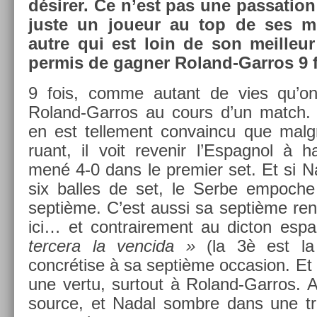
désirer. Ce n’est pas une pas­sa­tion
juste un joueur au top de ses m
autre qui est loin de son meil­leur
per­mis de gagn­er Roland-Garros 9 f
9 fois, comme autant de vies qu’o
Roland-Garros au cours d’un match. D’
en est tel­le­ment con­vain­cu que malg
ruant, il voit re­venir l’Es­pagnol à 
mené 4-0 dans le pre­mi­er set. Et si N
six bal­les de set, le Serbe em­poc­h
septième. C’est aussi sa septième re­n
ici… et contra­ire­ment au di­cton es­p
ter­cera la ven­cida »
(la 3è est la
concrétise à sa septième oc­cas­ion. Et o
une vertu, sur­tout à Roland-Garros. 
sour­ce, et Nadal sombre dans une tr