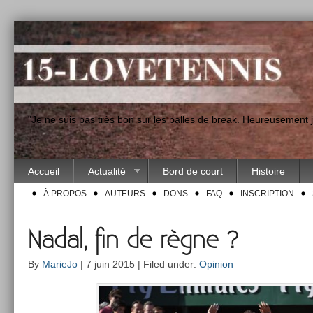
"Je ne suis pas très bon sur les balles de break. Heureusement
Accueil
Actualité
Bord de court
Histoire
À PROPOS
AUTEURS
DONS
FAQ
INSCRIPTION
Nadal, fin de règne ?
By
MarieJo
| 7 juin 2015 | Filed under:
Opinion