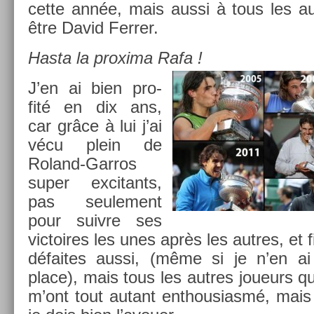
cette année, mais aussi à tous les au
être David Ferr­er.
Hasta la pro­xima Rafa !
J’en ai bien pro­
fité en dix ans,
car grâce à lui j’ai
vécu plein de
Roland-Garros
super ex­citants,
pas seule­ment
pour suiv­re ses
vic­toires les unes après les aut­res, et f
défaites aussi, (même si je n’en a
place), mais tous les aut­res joueurs que
m’ont tout autant en­thousiasmé, mais