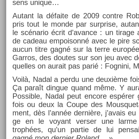
sens uni­que…
Autant la défaite de 2009 con­tre Robi
pris tout le monde par sur­pr­ise, autant
le scénario écrit d’avan­ce : un tirage
de cadeau em­poisonné avec le pire sc
aucun titre gagné sur la terre europé
Garros, des doutes sur son jeu avec de
quel­les on aurait pas parié : Fog­nini, 
Voilà, Nadal a perdu une deuxième foi
Ça paraît di­ngue quand même. Y aura
Pos­sible, Nadal peut en­core espérer 
fois ou deux la Coupe des Mous­quetai
ment, dès l’année dernière, j’avais eu l
ge en le voyant vers­er une larme 
trophées, qu’un par­tie de lui pen­s
gagné mon de­rni­er Roland… »