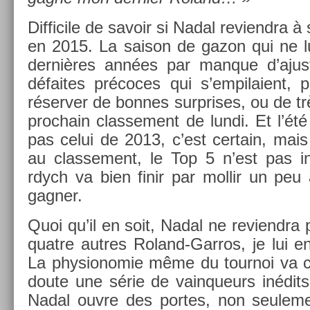
Dif­ficile de savoir si Nadal re­viendra à
en 2015. La saison de gazon qui ne lu
dernières années par man­que d’ajus
défaites précoces qui s’em­pilaient, 
réserv­er de bon­nes sur­prises, ou de 
pro­chain clas­se­ment de lundi. Et l’é
pas celui de 2013, c’est cer­tain, mais i
au clas­se­ment, le Top 5 n’est pas in­
rdych va bien finir par mol­lir un peu
gagn­er.
Quoi qu’il en soit, Nadal ne re­viendra 
quat­re aut­res Roland-Garros, je lui en
La physionomie même du tour­noi va c
doute une série de vain­queurs inédits
Nadal ouvre des por­tes, non seule­m