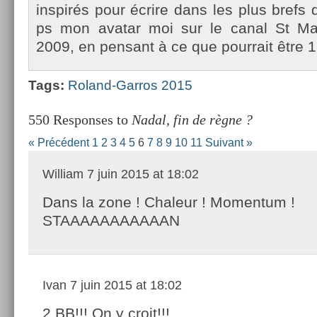
in­spirés pour écrire dans les plus brefs d
ps mon avatar moi sur le canal St Mar­
2009, en pen­sant à ce que pour­rait être 1
Tags:
Roland-Garros 2015
550 Responses to
Nadal, fin de règne ?
« Précédent
1
2
3
4
5
6
7
8
9
10
11
Suivant »
William
7 juin 2015 at 18:02
Dans la zone ! Chaleur ! Momentum !
STAAAAAAAAAAAN
Ivan
7 juin 2015 at 18:02
2 BB!!! On y croit!!!