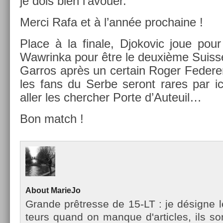
je dois bien l’avou­er.
Merci Rafa et à l’année pro­chaine !
Place à la fin­ale, Djokovic joue pou
Waw­rinka pour être le deuxième Suis­s
Garros après un cer­tain Roger Feder­
les fans du Serbe seront rares par ici
aller les cherch­er Porte d’Auteuil…
Bon match !
About
MarieJo
Gran­de prêtres­se de 15-LT : je désigne l
teurs quand on man­que d'ar­ticles, ils so