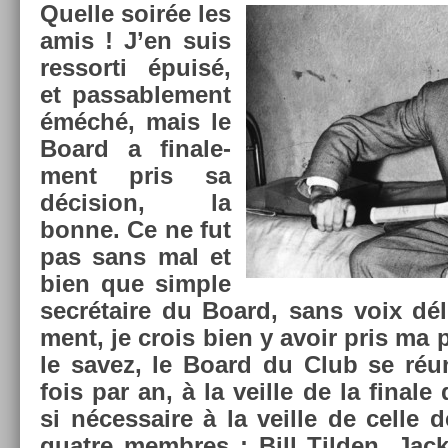
Quel­le soirée les
amis ! J’en suis
re­ssor­ti épuisé,
et pas­sable­ment
éméché, mais le
Board a fin­ale­
ment pris sa
décis­ion, la
bonne. Ce ne fut
pas sans mal et
bien que sim­ple
secrétaire du Board, sans voix dél
ment, je crois bien y avoir pris ma
le savez, le Board du Club se ré
fois par an, à la veil­le de la fin­a
si néces­saire à la veil­le de celle
quat­re mem­bres : Bill Tild­en, Ja