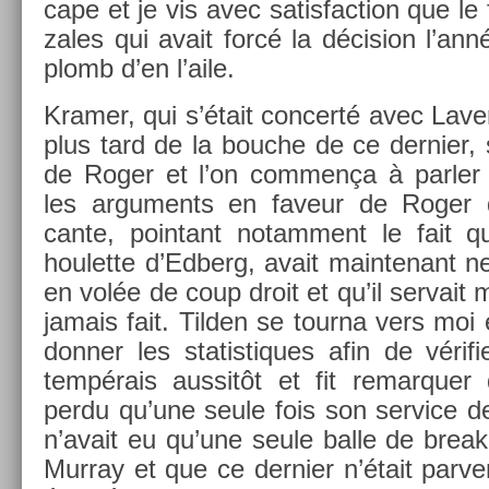
cape et je vis avec satis­fac­tion que le
zales qui avait forcé la décis­ion l’an
plomb d’en l’aile.
Kram­er, qui s’était con­certé avec Lav
plus tard de la bouc­he de ce de­rni­er, 
de Roger et l’on com­men­ça à parl­er t
les ar­gu­ments en faveur de Roger 
cante, poin­tant notam­ment le fait 
houlet­te d’Ed­berg, avait main­tenant ne
en volée de coup droit et qu’il ser­vait m
jamais fait. Tild­en se tour­na vers mo
donn­er les statis­tiques afin de vérifi
tempérais aus­sitôt et fit re­mar­qu­e
perdu qu’une seule fois son ser­vice de 
n’avait eu qu’une seule balle de break
Mur­ray et que ce de­rni­er n’était par­