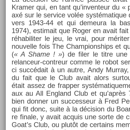
Kram­er qui, en tant qu’in­venteur du « 
axé sur le ser­vice volée systématique qu
vers 1943-44 et qui de­meura la bas
1974), es­timait que Roger en avait fait
réhabilit­er le jeu, le vrai, pour mérite
nouvel­le fois The Cham­pionships et qu
(
« A Shame ! »
) de filer le titre une
relanceur-contreur comme le robot ser
ci succédait à un autre, Andy Mur­ray, 
du fait que le Club avait alors sur­t
était assez de frapp­er systématique­me
aux au All En­gland Club et qu’après 
bien donn­er un suc­ces­seur à Fred Pe
qui fit donc, suite à la décis­ion du Bo
re fin­ale, y avait ac­quis une sorte de 
Goat’s Club, ou plutôt de cer­tains mem­