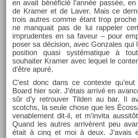
en avait bénéficié l’année passée, en
de Kram­er et de Laver. Mais ce de­rni­
trois aut­res comme étant trop pro­che
ne man­quait pas de lui rap­pel­er cer­
im­pruden­tes en sa faveur – pour emp
pos­er sa décis­ion, avec Gon­zales qui 
posi­tion quasi systématique à to
souhait­er Kram­er avec lequel le con­ten­
d’être apuré.
C’est donc dans ce con­tex­te qu’eut 
Board hier soir. J’étais arrivé en avan­
sûr d’y retro­uv­er Tild­en au bar. Il 
scotchs, la seule chose que les Éco­ssa
venab­le­ment dit-il, et m’in­vita aus­sit
Quand les aut­res arrivèrent peu avan
était à cinq et moi à deux. J’avais 