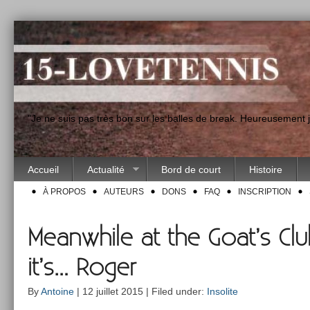
"Je ne suis pas très bon sur les balles de break. Heureusement
Accueil
Actualité
Bord de court
Histoire
À PROPOS
AUTEURS
DONS
FAQ
INSCRIPTION
Meanwhile at the Goat’s Club 
it’s… Roger
By
Antoine
| 12 juillet 2015 | Filed under:
Insolite