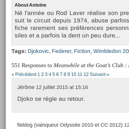
About
An­toine
Né l'année ou Rod Laver réalise son pre
suit le cir­cuit de­puis 1974, abuse par­fois
fiche rare­ment ses préfér­ences per­son­n
siles et a par­fois la dent un peu dure...
Tags:
Djokovic
,
Feder­er
,
Fic­tion
,
Wimbledon 2
551 Responses to
Meanwhile at the Goat’s Club : 
« Précédent
1
2
3
4
5
6
7
8
9
10
11
12
Suivant »
Jérôme
12 juillet 2015 at 15:16
Djoko se règle au retour.
fieldog (vainqueur Odyssée 2010 et CC 2012)
12