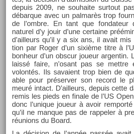
de­puis 2009, ne souhaite sur­tout pas
débar­que avec un pal­marès trop four­ni,
de l’ombre. En tant que fon­dateur d
naturel d’y jouir d’une cer­taine préémin
d’ail­leurs qu’il y a six ans, il avait mis
tion par Roger d’un sixième titre à l’
bon­heur d’un ob­scur joueur ar­gentin. L
laissé faire, n’osant pas se mettre 
volontés. Ils savaient trop bien de quo
able pour préserv­er son re­cord le plu
meuré in­tact. D’ail­leurs, de­puis cette
remis les pieds en fin­ale de l’US Open
donc l’unique joueur à avoir re­mporté s
qu’il ne man­que pas de rap­pel­er à p
réun­ions du Board.
La décis­ion de l’année passée avait 