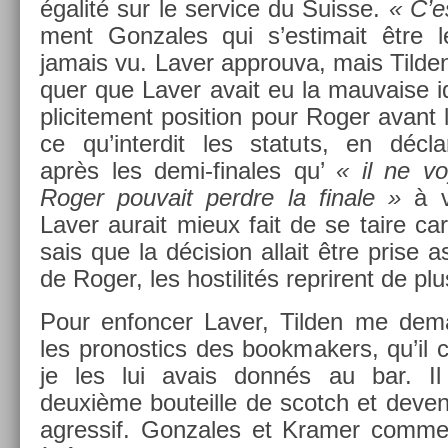
égalité sur le ser­vice du Suis­se.
« C’e
ment Gon­zales qui s’es­timait être le
jamais vu. Laver approuva, mais Tild­en f
qu­er que Laver avait eu la mauva­ise i
plicite­ment posi­tion pour Roger avant
ce qu’in­terdit les statuts, en décla
après les demi-finales qu’
« il ne v
Roger pouvait per­dre la fin­ale »
à ve
Laver aurait mieux fait de se taire car
sais que la décis­ion al­lait être prise 
de Roger, les hos­tilités re­prirent de plu
Pour en­fonc­er Laver, Tild­en me de­m
les pro­nos­tics des book­mak­ers, qu’il c
je les lui avais donnés au bar. Il 
deuxième bouteil­le de scotch et de­ven
ag­ressif. Gon­zales et Kram­er com­me