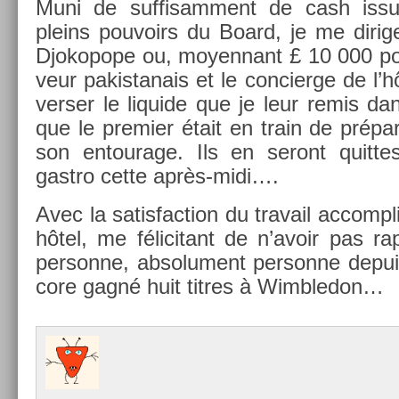
Muni de suf­fisam­ment de cash iss
pleins pouvoirs du Board, je me di­rige
Djokopope ou, moyen­nant £ 10 000 po
veur pakis­tanais et le con­cier­ge de l’
vers­er le li­quide que je leur remis dan
que le pre­mi­er était en train de prépa
son en­tourage. Ils en seront quit­
gastro cette après-midi….
Avec la satis­fac­tion du travail ac­compl
hôtel, me félicitant de n’avoir pas rap
per­son­ne, ab­solu­ment per­son­ne de­pu
core gagné huit tit­res à Wimbledon…