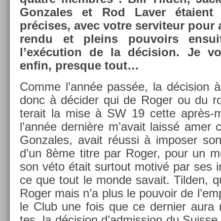
Gon­zales et Rod Laver étaient
précises, avec votre ser­viteur pour a
rendu et pleins pouvoirs en­suit
l’exécu­tion de la décis­ion. Je vo
enfin, pre­sque tout…
Comme l’année passée, la décis­ion à pr
donc à décider qui de Roger ou du ro
terait la mise à SW 19 cette après-m
l’année dernière m’avait laissé amer ca
Gon­zales, avait réussi à im­pos­er son 
d’un 8ème titre par Roger, pour un mot
son véto était sur­tout motivé par ses in
ce que tout le monde savait. Tild­en, q
Roger mais n’a plus le pouvoir de l’emp
le Club une fois que ce de­rni­er aura
tes, la décis­ion d’ad­miss­ion du Suis­s