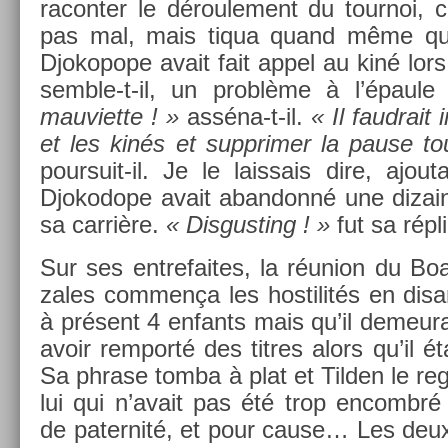
racont­er le déroule­ment du tour­noi, ce
pas mal, mais tiqua quand même qua
Djokopope avait fait appel au kiné lor
semble-t-il, un problème à l’épaule
mauviet­te ! »
asséna-t-il.
« Il faud­rait 
et les kinés et sup­prim­er la pause t
poursuit-il. Je le lais­sais dire, ajou
Djokodope avait ab­an­donné une di­za
sa carrière.
« Dis­gust­ing ! »
fut sa répl
Sur ses en­trefaites, la réunion du B
zales com­men­ça les hos­tilités en dis
à présent 4 en­fants mais qu’il de­meura
avoir re­mporté des tit­res alors qu’il ét
Sa phrase tomba à plat et Tild­en le re­g
lui qui n’avait pas été trop en­combr
de pater­nité, et pour cause… Les deux 