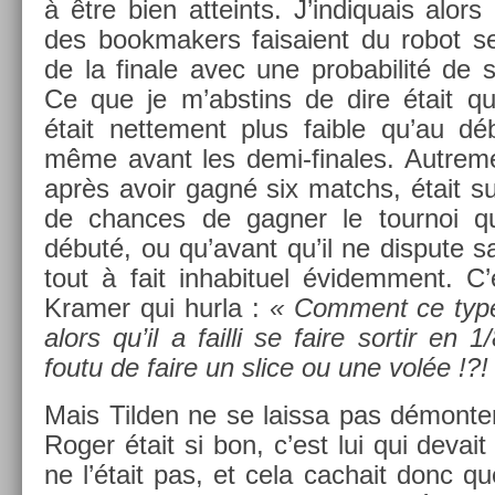
à être bien at­teints. J’in­diquais alors
des book­mak­ers faisaient du robot se
de la fin­ale avec une pro­babilité d
Ce que je m’abstins de dire était que
était net­te­ment plus faib­le qu’au dé
même avant les demi-finales. Aut­re­m
après avoir gagné six matchs, était s
de chan­ces de gagn­er le tour­noi qu
débuté, ou qu’avant qu’il ne dis­pute s
tout à fait in­habituel évidem­ment. C’
Kram­er qui hurla :
« Com­ment ce type 
alors qu’il a fail­li se faire sor­tir en
foutu de faire un slice ou une volée !?!
Mais Tild­en ne se lais­sa pas démont­e
Roger était si bon, c’est lui qui de­vait 
ne l’était pas, et cela cac­hait donc q