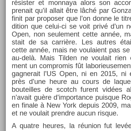
résist­er et mon­naya alors son ac­co
prenait qu’il al­lait être lâché par Gon­zale
finit par pro­pos­er que l’on donne le ti
di­tion que celui-ci se voit privé d’un 
Open, non seule­ment cette année, ma
stait de sa carrière. Les aut­res éta
cette année, mais ne voulaient pas se 
au-delà. Mais Tild­en ne voulait rien e
ment un com­promis fût laborieuse­ment 
gag­nerait l’US Open, ni en 2015, ni 
près d’une heure au cours de laquel­
bouteil­les de scotch furent vidées a
n’avait guère d’im­portan­ce puis­que Ro
en fin­ale à New York de­puis 2009, mai
et ne voulait pre­ndre aucun ris­que.
A quat­re heures, la réunion fut levé