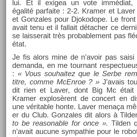
lui. Et il ex­igea un vote immédiat
égalité par­faite : 2-2. Kram­er et Laver
et Gon­zales pour Djokodope. Le front 
avait tenu et il fal­lait détach­er ce de­rn
se lais­serait très pro­bab­le­ment pas flé
état.
Je fis alors mine de n’avoir pas saisi
de­man­da, en me tour­nant re­spec­tueu
:
« Vous souhaitez que le Serbe re­mp
titre, comme McEn­roe ? »
J’avais tou
dit rien et Laver, dont Big Mc était le
Kram­er ex­plosèrent de con­cert en di
une vérit­able honte. Laver menaça mê
er du Club. Gon­zales dit alors à Tild­
to be rea­son­able for once ».
Tild­en q
n’avait aucune sym­pat­hie pour le robo