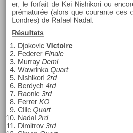
er, le for­fait de Kei Nis­hikori ou en­cor
prématurée (alors que co­uran­te ces 
Londres) de Rafael Nadal.
Résul­tats
Djokovic
Vic­toire
Feder­er
Fin­ale
Mur­ray
Demi
Waw­rinka
Quart
Nis­hikori
2rd
Be­rdych
4rd
Raonic
3rd
Ferr­er
KO
Cilic
Quart
Nadal
2rd
Di­mit­rov
3rd