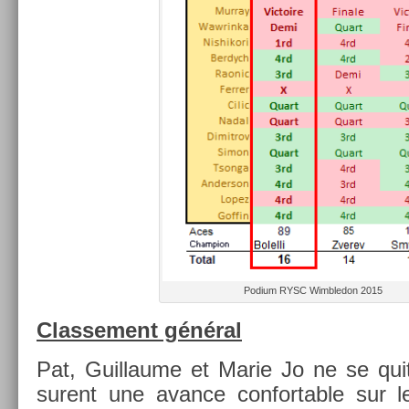
Podium RYSC Wimbledon 2015
Clas­se­ment général
Pat, Guil­laume et Marie Jo ne se quit­
surent une avan­ce con­fort­able sur l