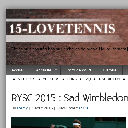
"Je ne suis pas très bon sur les balles de break. Heureusement
Accueil
Actualité
Bord de court
Histoire
À PROPOS
AUTEURS
DONS
FAQ
INSCRIPTION
RYSC 2015 : Sad Wimbledo
By
Remy
| 3 août 2015 | Filed under:
RYSC