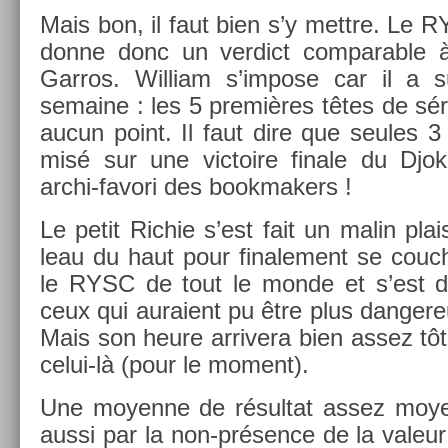
Mais bon, il faut bien s’y mettre. Le
donne donc un ver­dict com­par­able 
Garros. Wil­liam s’im­pose car il a s
semaine : les 5 premières têtes de séri
aucun point. Il faut dire que seules 3 
misé sur une vic­toire fin­ale du Djok­
archi-favori des book­mak­ers !
Le petit Ric­hie s’est fait un malin plai
leau du haut pour fin­ale­ment se co­uch­
le RYSC de tout le monde et s’est d
ceux qui auraient pu être plus dan­gere
Mais son heure ar­rivera bien assez tôt.
celui-là (pour le mo­ment).
Une moyen­ne de résul­tat assez moyen
aussi par la non-présence de la valeur