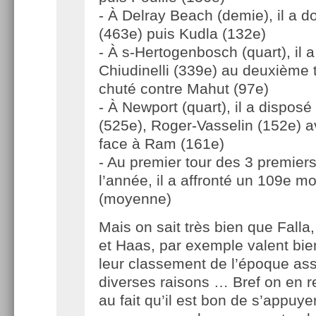
- À Delray Beach (demie), il a 
(463e) puis Kudla (132e)
- À s-Hertogenbosch (quart), il a
Chiudinelli (339e) au deuxième 
chuté contre Mahut (97e)
- À Newport (quart), il a dispos
(525e), Roger-Vasselin (152e) a
face à Ram (161e)
- Au premier tour des 3 premier
l’année, il a affronté un 109e m
(moyenne)
Mais on sait très bien que Falla
et Haas, par exemple valent bi
leur classement de l’époque as
diverses raisons … Bref on en r
au fait qu’il est bon de s’appuye