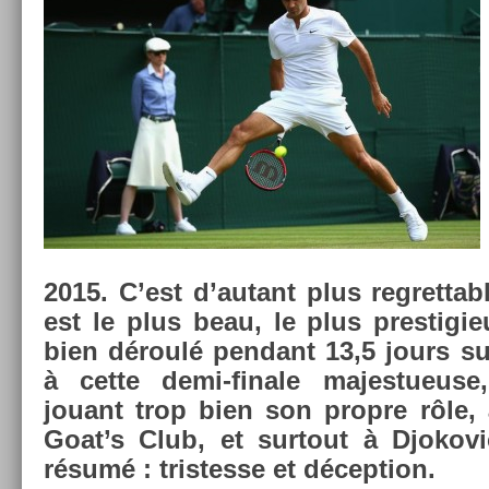
2015.
C’est d’autant plus re­grett­a
est le plus beau, le plus pre­stigieu
bien déroulé pen­dant 13,5 jours su
à cette demi-finale majes­tueus
jouant trop bien son pro­pre rôle, 
Goat’s Club, et sur­tout à Djokovic
résumé : tri­stes­se et décep­tion.