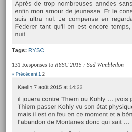
Après de trop nombreuses années sans te
enfin mon amour de jeunes­se. Et le con­st
suis ultra nul. Je com­pen­se en re­gar
Feder­er tant qu'il en est en­core temp
nuit.
Tags:
RYSC
131 Responses to
RYSC 2015 : Sad Wimbledon
« Précédent
1
2
Kaelin
7 août 2015 at 14:22
il jouera contre Thiem ou Kohly … jvois 
Thiem passer Kohly vu son état physiqu
mais il est en feu en ce moment et a bén
l’abandon de Montanes donc qui sait …