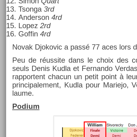
Simon
Quart
Tson­ga
3rd
An­der­son
4rd
Lopez
2rd
Gof­fin
4rd
Novak Djokovic a passé 77 aces lors de
Peu de réus­site dans le choix des co
seuls Denis Kudla et Fer­nando Ver­dasc
rap­portent chacun un petit point à leur 
prin­cipale­ment, Kudla pour Mariejo, V
laume.
Podium