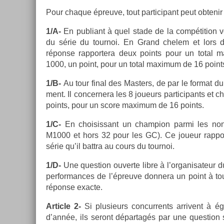
Pour chaque épre­uve, tout par­ticipant peut ob­tenir
1/A-
En pub­liant à quel stade de la com­péti­tion 
du série du tour­noi. En Grand chelem et lors
réponse rap­portera deux points pour un total 
1000, un point, pour un total maxi­mum de 16 point
1/B-
Au tour final des Mast­ers, de par le for­mat d
ment. Il con­cer­nera les 8 joueurs par­ticipants e
points, pour un score maxi­mum de 16 points.
1/C-
En choisis­sant un champ­ion parmi les non
M1000 et hors 32 pour les GC). Ce joueur rap­po
série qu’il battra au cours du tour­noi.
1/D-
Une ques­tion ouver­te libre à l’or­ganisateur
per­for­mances de l’épreuve don­nera un point à tout
réponse ex­ac­te.
Ar­ticle 2-
Si plusieurs con­cur­rents ar­rivent à é
d’année, ils seront dépar­tagés par une ques­tion