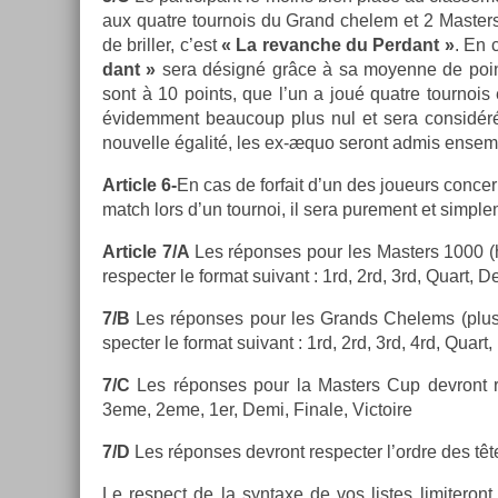
aux quat­re tour­nois du Grand chelem et 2 Mast­er
de brill­er, c’est
« La re­vanche du Per­dant »
. En 
dant »
sera désigné grâce à sa moyen­ne de points 
sont à 10 points, que l’un a joué quat­re tour­nois et
évidem­ment be­aucoup plus nul et sera con­sid
nouvel­le égalité, les ex-æquo seront admis en­sem
Ar­ticle 6-
En cas de for­fait d’un des joueurs con­c
match lors d’un tour­noi, il sera pure­ment et simpl
Ar­ticle 7/A
Les répon­ses pour les Mast­ers 1000 (h
re­spect­er le for­mat suivant : 1rd, 2rd, 3rd, Quart, De
7/B
Les répon­ses pour les Grands Chelems (plus I
spect­er le for­mat suivant : 1rd, 2rd, 3rd, 4rd, Quart,
7/C
Les répon­ses pour la Mast­ers Cup de­vront re
3eme, 2eme, 1er, Demi, Fin­ale, Vic­toire
7/D
Les répon­ses de­vront re­spect­er l’ordre des têt
Le re­spect de la syn­taxe de vos li­stes li­miteront 