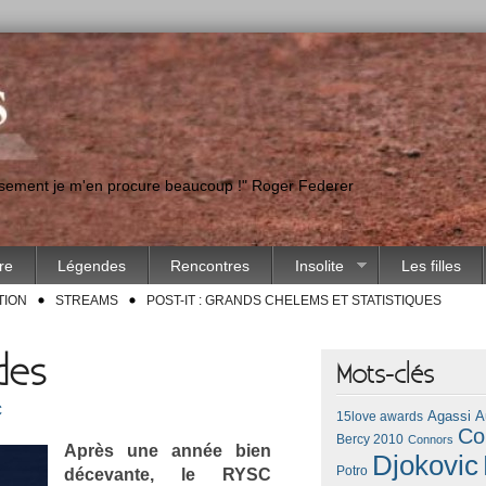
eusement je m'en procure beaucoup !" Roger Federer
ire
Légendes
Rencontres
Insolite
Les filles
TION
STREAMS
POST-IT : GRANDS CHELEMS ET STATISTIQUES
des
Mots-clés
C
Agassi
A
15love awards
Co
Bercy 2010
Connors
Après une année bien
Djokovic
Potro
décevan­te, le RYSC