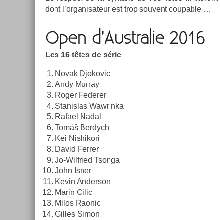
dont l’or­ganisateur est trop souvent co­up­able …
Open d’Australie 2016
Les 16 têtes de série
Novak Djokovic
Andy Mur­ray
Roger Feder­er
Stanis­las Waw­rinka
Rafael Nadal
Tomáš Be­rdych
Kei Nis­hikori
David Ferr­er
Jo-Wilfried Tson­ga
John Isner
Kevin An­der­son
Marin Cilic
Milos Raonic
Gil­les Simon