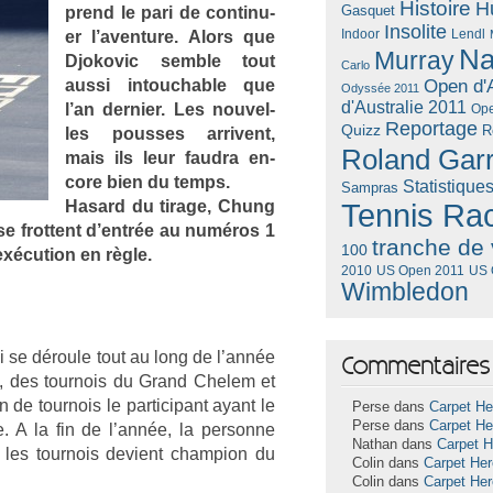
Histoire
H
Gasquet
prend le pari de con­tinu­
Insolite
Lendl
er l’aven­ture. Alors que
Indoor
Na
Murray
Djokovic semble tout
Carlo
aussi in­touch­able que
Open d'A
Odyssée 2011
d'Australie 2011
l’an de­rni­er. Les nouvel­
Ope
Reportage
Quizz
R
les pous­ses ar­rivent,
Roland Gar
mais ils leur faud­ra en­
core bien du temps.
Statistique
Sampras
Hasard du tirage, Chung
Tennis Ra
se frot­tent d’entrée au numéros 1
tranche de 
100
x­écu­tion en règle.
US Open 2011
US 
2010
Wimbledon
i se déroule tout au long de l’année
Commentaires 
00, des tour­nois du Grand Chelem et
de tour­nois le par­ticipant ayant le
Perse dans
Carpet He
Perse dans
Carpet He
. A la fin de l’année, la per­son­ne
Nathan dans
Carpet 
les tour­nois de­vient champ­ion du
Colin dans
Carpet He
Colin dans
Carpet He