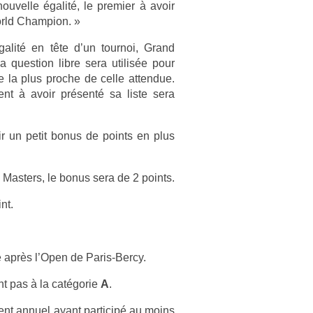
vel­le égalité, le pre­mi­er à avoir
rld Champ­ion. »
égalité en tête d’un tour­noi, Grand
ques­tion libre sera utilis­ée pour
e la plus pro­che de celle at­tendue.
­rent à avoir présenté sa liste sera
frir un petit bonus de points en plus
Mast­ers, le bonus sera de 2 points.
nt.
ié après l’Open de Paris-Bercy.
t pas à la catégorie
A
.
ent an­nuel ayant par­ticipé au moins