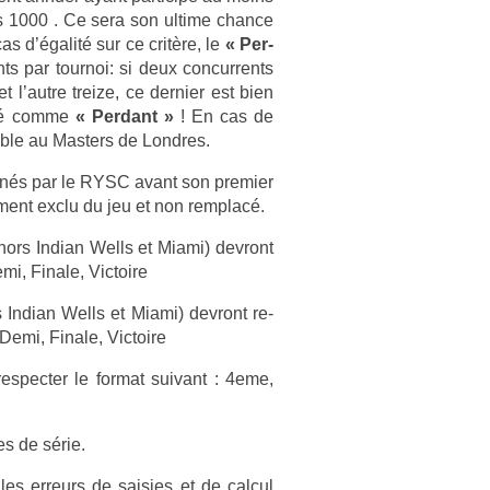
s 1000 . Ce sera son ul­time chan­ce
cas d’égalité sur ce critère, le
« Per­
par tour­noi: si deux con­cur­rents
 l’autre tre­ize, ce de­rni­er est bien
éré comme
« Per­dant »
! En cas de
ble au Mast­ers de Londres.
ernés par le RYSC avant son pre­mi­er
e­ment exclu du jeu et non re­mplacé.
ors In­dian Wells et Miami) de­vront
mi, Fin­ale, Vic­toire
n­dian Wells et Miami) de­vront re­
 Demi, Fin­ale, Vic­toire
­spect­er le for­mat suivant : 4eme,
es de série.
les er­reurs de sais­ies et de cal­cul