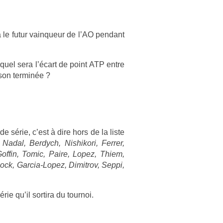
a le futur vain­queur de l’AO pen­dant
: quel sera l’écart de point ATP entre
son ter­minée ?
e série, c’est à dire hors de la liste
Nadal, Be­rdych, Nis­hikori, Ferr­er,
Gof­fin, Tomic, Paire, Lopez, Thiem,
, Sock, Garcia-Lopez, Di­mit­rov, Seppi,
e qu’il sor­tira du tour­noi.