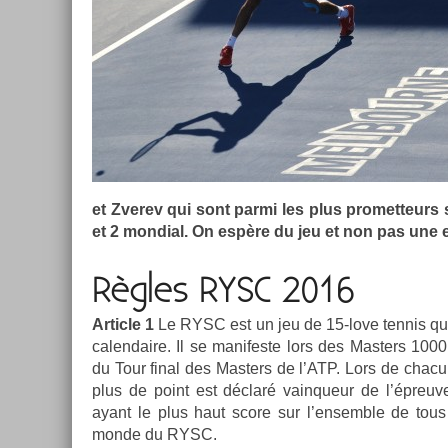
et Zverev qui sont parmi les plus pro­met­teurs 
et 2 mon­di­al. On espère du jeu et non pas une e
Règles RYSC 2016
Ar­ticle 1
Le RYSC est un jeu de 15-love ten­nis qu
calen­daire. Il se man­ifes­te lors des Mast­ers 10
du Tour final des Mast­ers de l’ATP. Lors de chacun 
plus de point est déclaré vain­queur de l’épreuve
ayant le plus haut score sur l’en­semble de tous 
monde du RYSC.