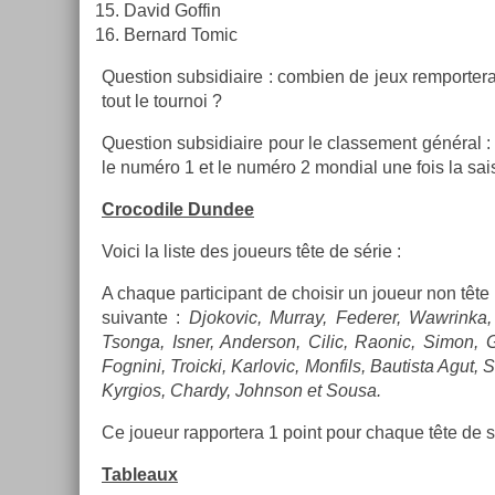
David Gof­fin
Be­rnard Tomic
Ques­tion sub­sidiaire : com­bi­en de jeux re­mpor­ter
tout le tour­noi ?
Ques­tion sub­sidiaire pour le clas­se­ment général 
le numéro 1 et le numéro 2 mon­di­al une fois la sai
Crocodile Dun­dee
Voici la liste des joueurs tête de série :
A chaque par­ticipant de choisir un joueur non tête d
suivan­te :
Djokovic, Mur­ray, Feder­er, Waw­rinka, 
Tson­ga, Isner, An­der­son, Cilic, Raonic, Simon, 
Fog­nini, Troic­ki, Kar­lovic, Mon­fils, Bautis­ta Agut
Kyr­gios, Char­dy, Johnson et Sousa.
Ce joueur rap­portera 1 point pour chaque tête de séri
Tab­leaux