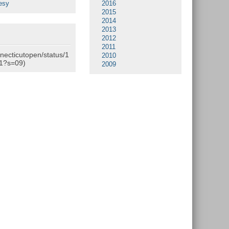
esy
2016
2015
2014
2013
2012
2011
nnecticutopen/status/1
2010
1?s=09)
2009