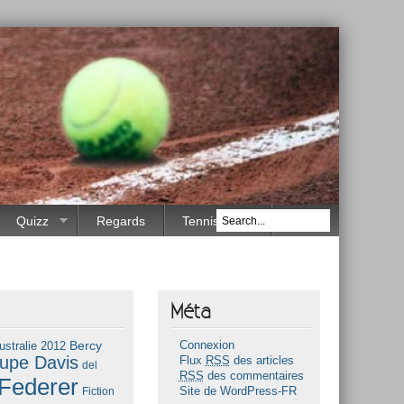
Quizz
Regards
Tennis Race
Méta
Bercy
ustralie 2012
Connexion
upe Davis
Flux
RSS
des articles
del
RSS
des commentaires
Federer
Fiction
Site de WordPress-FR