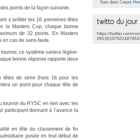
Sam dans
Carpet Her
 des points de la façon suivan­te.
vont s’arrêter les 16 premières têtes
twitto du jour
 de la Mast­ers Cup, chaque bonne
maxi­mum de 32 points. En Mast­ers
https://twitter.com/co
09135107921487053
s en cas de sans-faute.
u tour­noi, ce système variera légère­
t chaque bonne réponse rap­porte deux
 têtes de série (hors 16 pour les
rtera un point pour chaque tête de
 du tour­noi du RYSC en lien avec les
 par­ticipant don­nant à l’avan­ce la
galité en tête du clas­se­ment de fin
 sub­sidiaire posée en tout début de