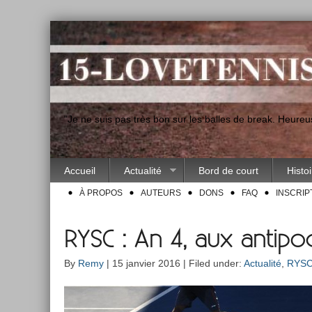
"Je ne suis pas très bon sur les balles de break. Heur
Accueil
Actualité
Bord de court
Histo
À PROPOS
AUTEURS
DONS
FAQ
INSCRIP
RYSC : An 4, aux antipo
By
Remy
| 15 janvier 2016 | Filed under:
Actualité
,
RYS