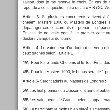
saison, dont je me réserve le choix. En cas de nou
répondu à cette ques­tion sera déclaré « RYSC Wo
Ar­ticle 3-
Si plusieurs con­cur­rents ar­rivent à 
chelem, Mast­ers 1000 ou Mast­ers de Londres, la 
dépar­tag­er ces con­cur­rents en pre­nant la répons
En cas de nouvel­le égalité, le pre­mi­er con­cur
déclaré vain­queur du tour­noi.
Ar­ticle 4-
Le vain­queur d’un tour­noi se verra of­
ceux gagnés selon
l’ar­ticle 1
4/A-
Pour les Grands Chelems et le Tour Final des 
4/B-
Pour les Mast­ers 1000, le bonus sera de 1 poi
Ar­ticle 5-
Seront admis au Mast­ers de Londres :
5/A
Les huit pre­mi­ers du clas­se­ment an­nuel publ
5/B
Les vain­queurs de Grand chelem n’ap­partenan
5/C
Le par­ticipant le moins bien placé au clas­se­m