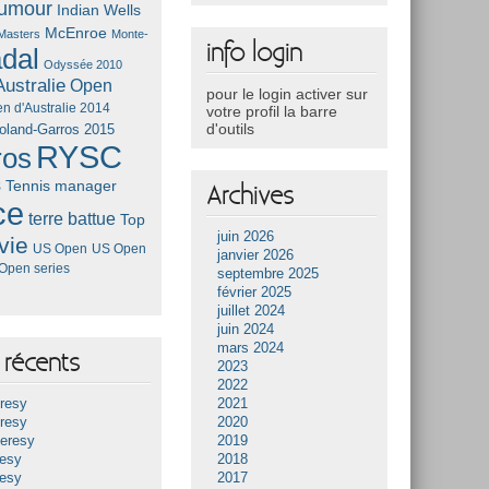
umour
Indian Wells
McEnroe
Masters
Monte-
info login
dal
Odyssée 2010
ustralie
Open
pour le login activer sur
n d'Australie 2014
votre profil la barre
d'outils
oland-Garros 2015
RYSC
ros
s
Tennis manager
Archives
ce
terre battue
Top
juin 2026
vie
US Open
US Open
janvier 2026
Open series
septembre 2025
février 2025
juillet 2024
juin 2024
mars 2024
récents
2023
2022
resy
2021
resy
2020
Heresy
2019
resy
2018
resy
2017