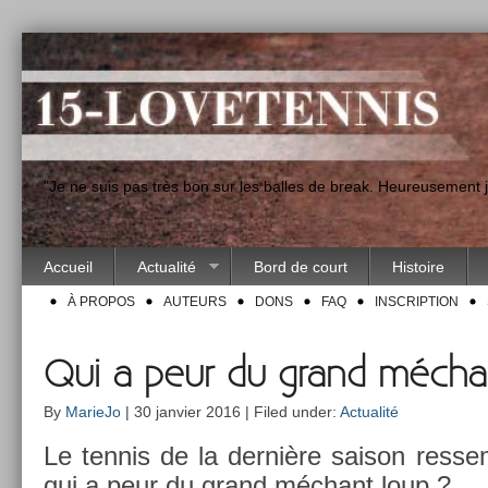
"Je ne suis pas très bon sur les balles de break. Heureusement
Accueil
Actualité
Bord de court
Histoire
À PROPOS
AUTEURS
DONS
FAQ
INSCRIPTION
Qui a peur du grand mécha
By
MarieJo
| 30 janvier 2016 | Filed under:
Actualité
Le ten­nis de la dernière saison re­ss
qui a peur du grand méchant loup ?