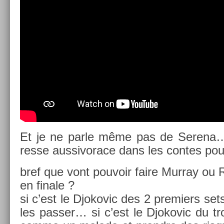
Et je ne parle même pas de Serena… 
resse aus­sivorace dans les con­tes pour
bref que vont pouvoir faire Mur­ray ou R
en fin­ale ?
si c’est le Djokovic des 2 pre­mi­ers sets 
les pass­er… si c’est le Djokovic du troi