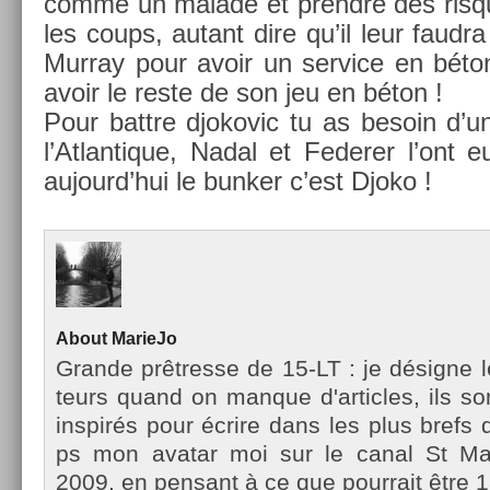
comme un mal­ade et pre­ndre des ris­
les coups, autant dire qu’il leur faud­ra
Mur­ray pour avoir un ser­vice en bét
avoir le reste de son jeu en béton !
Pour battre djokovic tu as be­soin d’u
l’At­lantique, Nadal et Feder­er l’ont 
aujourd’hui le bunk­er c’est Djoko !
About
MarieJo
Gran­de prêtres­se de 15-LT : je désigne l
teurs quand on man­que d'ar­ticles, ils so
in­spirés pour écrire dans les plus brefs d
ps mon avatar moi sur le canal St Mar­
2009, en pen­sant à ce que pour­rait être 1