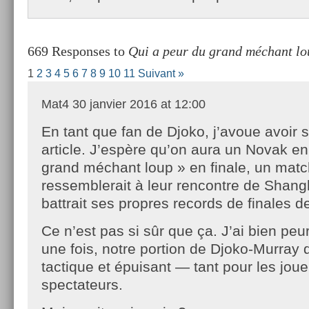
669 Responses to
Qui a peur du grand méchant lo
1
2
3
4
5
6
7
8
9
10
11
Suivant »
Mat4
30 janvier 2016 at 12:00
En tant que fan de Djoko, j’avoue avoir 
article. J’espère qu’on aura un Novak en
grand méchant loup » en finale, un matc
ressemblerait à leur rencontre de Shang
battrait ses propres records de finales 
Ce n’est pas si sûr que ça. J’ai bien peu
une fois, notre portion de Djoko-Murray 
tactique et épuisant — tant pour les jou
spectateurs.