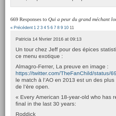
669 Responses to
Qui a peur du grand méchant lo
« Précédent
1
2
3
4
5
6
7
8
9
10
11
Patricia
14 février 2016 at 09:13
Un tour chez Jeff pour des épices statist
ce menu exotique :
Almagro-Ferrer, La preuve en image :
https://twitter.com/TheFanChild/statu
le match à l’AO en 2013 est un des plus
de l’ère open.
« Every American 18-year-old who has 
final in the last 30 years:
Roddick