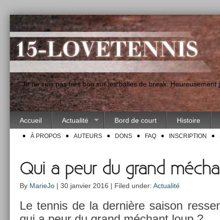
"Je ne suis pas très bon sur les balles de break. Heureusement
Accueil
Actualité
Bord de court
Histoire
À PROPOS
AUTEURS
DONS
FAQ
INSCRIPTION
Qui a peur du grand mécha
By
MarieJo
| 30 janvier 2016 | Filed under:
Actualité
Le ten­nis de la dernière saison re­ss
qui a peur du grand méchant loup ?