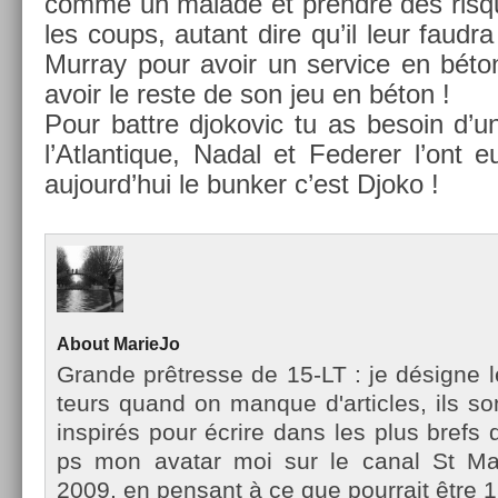
comme un mal­ade et pre­ndre des ris­
les coups, autant dire qu’il leur faud­ra
Mur­ray pour avoir un ser­vice en bét
avoir le reste de son jeu en béton !
Pour battre djokovic tu as be­soin d’u
l’At­lantique, Nadal et Feder­er l’ont 
aujourd’hui le bunk­er c’est Djoko !
About
MarieJo
Gran­de prêtres­se de 15-LT : je désigne l
teurs quand on man­que d'ar­ticles, ils so
in­spirés pour écrire dans les plus brefs d
ps mon avatar moi sur le canal St Mar­
2009, en pen­sant à ce que pour­rait être 1