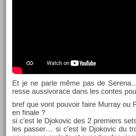
Et je ne parle même pas de Serena… 
resse aus­sivorace dans les con­tes pour
bref que vont pouvoir faire Mur­ray ou R
en fin­ale ?
si c’est le Djokovic des 2 pre­mi­ers sets 
les pass­er… si c’est le Djokovic du troi