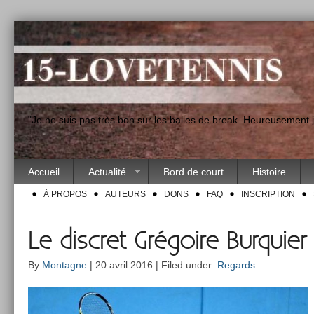
"Je ne suis pas très bon sur les balles de break. Heureusement
Accueil
Actualité
Bord de court
Histoire
À PROPOS
AUTEURS
DONS
FAQ
INSCRIPTION
Le discret Grégoire Burquier
By
Montagne
| 20 avril 2016 | Filed under:
Regards