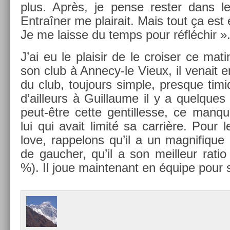
plus. Après, je pense re­st­er dans le
Entraîner me plairait. Mais tout ça est 
Je me lais­se du temps pour réfléchir »
J’ai eu le plaisir de le crois­er ce mati
son club à Annecy-le Vieux, il venait en­
du club, toujours sim­ple, pre­sque timide,
d’ail­leurs à Guil­laume il y a quel­que
peut-être cette gen­tilles­se, ce man­q
lui qui avait limité sa carrière. Pour 
love, rap­pelons qu’il a un mag­nifique
de gauch­er, qu’il a son meil­leur rati
%). Il joue main­tenant en équipe pour 