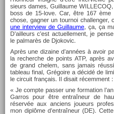
sieurs dames, Guil­laume WIL­LECOQ, n
boss de 15-love. Car, être 167 ème mo
chose, gagn­er un tour­noi chal­leng­er,
une in­ter­view de Guil­laume
, ça, ça ma
D’ail­leurs c’est ac­tuel­le­ment, je pen
le pal­marès de Djokovic.
Après une di­zaine d’années à avoir p
la re­cherche de points ATP, après avo
de grand chelem, sans jamais réussir 
tab­leau final, Grégoire a décidé de li­mit
le cir­cuit français. Il dis­ait récem­ment :
« Je com­pte pass­er une for­ma­tion l’a
Gar­ros pour être entraîneur de hau
réservée aux an­ciens joueurs pro­fes­s
mon diplôme d’entraîneur (DE). Cette 