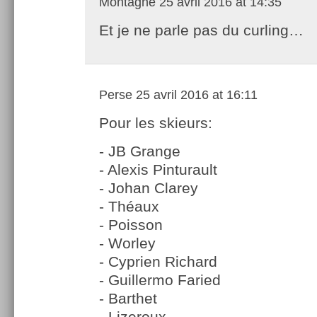
Montagne
25 avril 2016 at 14:35
Et je ne parle pas du curling…
Perse
25 avril 2016 at 16:11
Pour les skieurs:
- JB Grange
- Alexis Pinturault
- Johan Clarey
- Théaux
- Poisson
- Worley
- Cyprien Richard
- Guillermo Faried
- Barthet
- Lizeroux