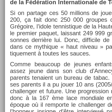
de la Fédéra­tion In­ter­nationale de T
Si on par­tage ces 50 mill­ions de jo
200, ça fait donc 250 000 groupes co
Grégoire, l’idole ten­nistique de la Hau
le pre­mi­er paquet, lais­sant 249 999 
son­nes derrière lui. Donc, dif­ficile de
dans ce myt­hique « haut niveau » par­f
tique­ment à toutes les sauces.
Comme be­aucoup de jeunes en­fants
assez jeune dans son club d’Annecy
parents tenaient un bureau de tabac. 
ses parents il a pu jouer 10 ans (2005/2
chal­leng­er et fu­ture. Une pro­gress­io
donc à la 167 ème lace mon­diale en
époque où il re­mpor­te le chal­leng­er 
l’hon­neur in­sig­ne d’être in­ter­viewé