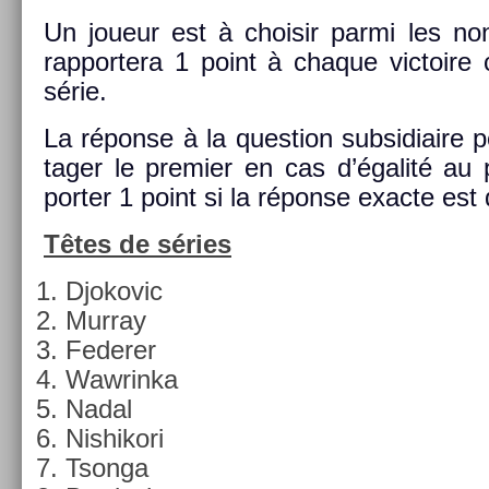
Un joueur est à choisir parmi les non
rap­portera 1 point à chaque vic­toire 
série.
La réponse à la ques­tion sub­sidiaire 
tag­er le pre­mi­er en cas d’égalité au
port­er 1 point si la réponse ex­ac­te es
Têtes de séries
Djokovic
Mur­ray
Feder­er
Waw­rinka
Nadal
Nis­hikori
Tson­ga