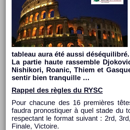
tab­leau aura été aussi déséquilibré.
La par­tie haute ras­semble Djokovic
Nis­hikori, Roanic, Thiem et Gas­que
sen­tir bien tran­quil­le …
Rap­pel des règles du RYSC
Pour chacune des 16 premières têtes
faud­ra pro­nos­tiqu­er à quel stade du tou
re­spec­tant le for­mat suivant : 2rd, 3r
Fin­ale, Vic­toire.