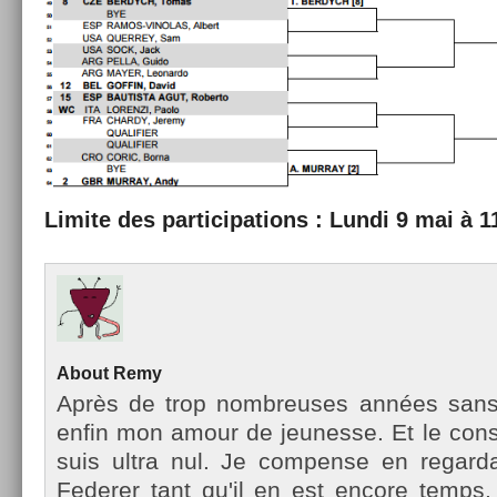
Li­mite des par­ticipa­tions : Lundi 9 mai à 1
About
Remy
Après de trop nombreuses années sans te
enfin mon amour de jeunes­se. Et le con­st
suis ultra nul. Je com­pen­se en re­gar
Feder­er tant qu'il en est en­core temp