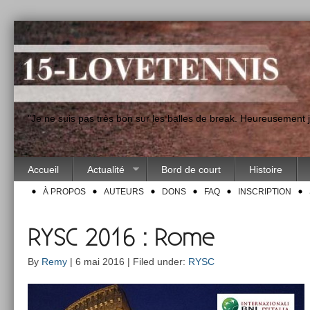
"Je ne suis pas très bon sur les balles de break. Heureusement
Accueil
Actualité
Bord de court
Histoire
À PROPOS
AUTEURS
DONS
FAQ
INSCRIPTION
RYSC 2016 : Rome
By
Remy
| 6 mai 2016 | Filed under:
RYSC