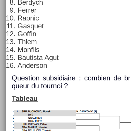
Be­rdych
Ferr­er
Raonic
Gas­quet
Gof­fin
Thiem
Mon­fils
Bautis­ta Agut
An­der­son
Ques­tion sub­sidiaire : com­bi­en de b
queur du tour­noi ?
Tab­leau