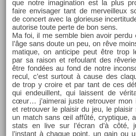
que notre im­agina­tion est la plus pro
faire en­visag­er tant de mer­veil­leux s
de con­cert avec la glorieuse in­cer­titu
auto­r­ise toute perte de bon sens.
Ma foi, il me semble bien avoir perdu c
l’âge sans doute un peu, on rêve moins
matique, on anti­cipe peut être trop le
par sa raison et re­foulant des rêve­ri
être fondées au fond de notre in­cons
recul, c’est sur­tout à cause des claq
de trop y croire et par tant de ces déf
qui end­euil­lent, qui lais­sent de vérit
cœur… j’aimerai juste retro­uv­er mon i
et retro­uv­er le plaisir du jeu, le plaisir
un match sans œil affûté, cryp­tique, a
stats en live sur l’écran d’à côté, ju
l’instant à chaque point, un gain ou 