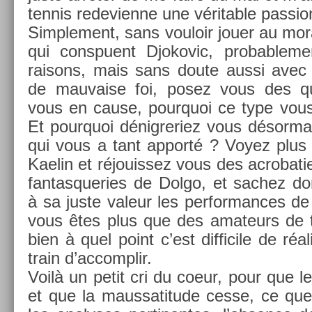
ten­nis re­devien­ne une vérit­able pass­io
Simple­ment, sans vouloir jouer au mora
qui con­spuent Djokovic, pro­bab­le­m
raisons, mais sans doute aussi avec 
de mauva­ise foi, posez vous des ques
vous en cause, pour­quoi ce type vous
Et pour­quoi dénig­reriez vous désor­mais
qui vous a tant ap­porté ? Voyez plus
Kaelin et réjouis­sez vous des ac­robat
fan­tasque­ries de Dolgo, et sac­hez d
à sa juste valeur les per­for­mances de 
vous êtes plus que des amateurs de t
bien à quel point c’est dif­ficile de réal
train d’ac­complir.
Voilà un petit cri du coeur, pour que le
et que la maus­satitude cesse, ce que 