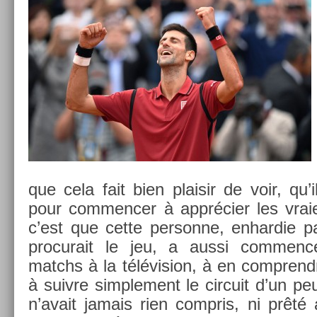
que cela fait bien plaisir de voir, qu’
pour com­menc­er à apprécier les vra­
c’est que cette per­son­ne, en­har­die pa
pro­curait le jeu, a aussi com­menc
matchs à la télévis­ion, à en com­prend
à suiv­re simple­ment le cir­cuit d’un pe
n’avait jamais rien com­pris, ni prêté at