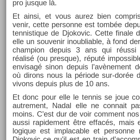
pro jus­que là.
Et ainsi, et vous aurez bien com­pri
venir, cette per­son­ne est tombée de­p
ten­nistique de Djokovic. Cette fin­ale
elle un souvenir in­oub­li­able, à fond der
champ­ion de­puis 3 ans qui réussi 
réalisé (ou pre­sque), réputé im­pos­si
en­visagé sinon de­puis l’avène­ment 
où di­rons nous la période sur-dorée 
vivons de­puis plus de 10 ans.
Et donc pour elle le ten­nis se joue 
aut­re­ment, Nadal elle ne con­nait pa
moins. C’est dur de voir com­ment nos
aussi rapide­ment être effacés, mai
logique est im­plac­able et per­son­ne 
Djokovic ce qu’il est en train d’ac­comp