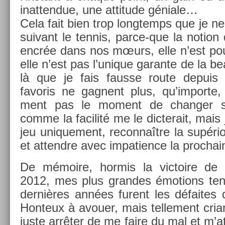
in­at­tendue, une at­titude géniale…
Cela fait bien trop longtemps que je ne
suivant le ten­nis, parce-que la no­tion 
encrée dans nos mœurs, elle n’est pour
elle n’est pas l’unique garan­te de la be
là que je fais faus­se route de­pui
favoris ne gag­nent plus, qu’im­porte, 
ment pas le mo­ment de chang­er so
comme la facilité me le di­cterait, mais 
jeu uni­que­ment, re­con­naître la sup­ério
et at­tendre avec im­pati­ence la pro­chain
De mémoire, hor­mis la vic­toire de 
2012, mes plus gran­des émo­tions ten
dernières années furent les défaite
Hon­teux à avou­er, mais tel­le­ment cria
juste arrêter de me faire du mal et m’at­