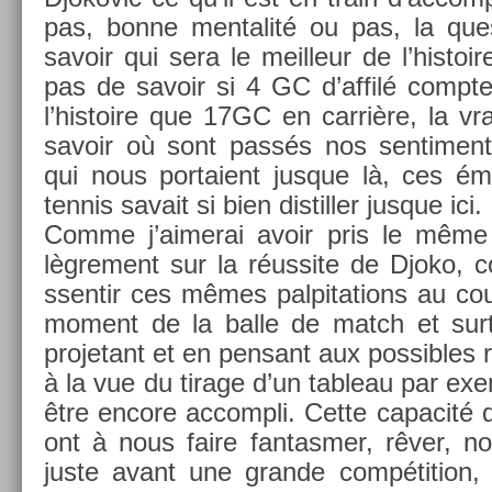
pas, bonne men­talité ou pas, la ques
savoir qui sera le meil­leur de l’his­toir
pas de savoir si 4 GC d’affilé com­pt
l’his­toire que 17GC en carrière, la vr
savoir où sont passés nos sen­ti­men
qui nous por­taient jus­que là, ces ém
ten­nis savait si bien dis­till­er jus­que ici.
Comme j’aimerai avoir pris le même tr
lègre­ment sur la réus­site de Djoko, 
ssen­tir ces mêmes pal­pita­tions au cou
mo­ment de la balle de match et sur­t
pro­jetant et en pen­sant aux pos­sibles ré
à la vue du tirage d’un tab­leau par ex­e
être en­core ac­compli. Cette capacité
ont à nous faire fan­tasm­er, rêver, no
juste avant une gran­de com­péti­tion,