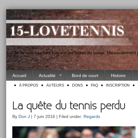
"Je ne suis pas très bon sur les balles de break. Heureusement
Accueil
Actualité
Bord de court
Histoire
À PROPOS
AUTEURS
DONS
FAQ
INSCRIPTION
La quête du tennis perdu
By
Don J
| 7 juin 2016 | Filed under:
Regards