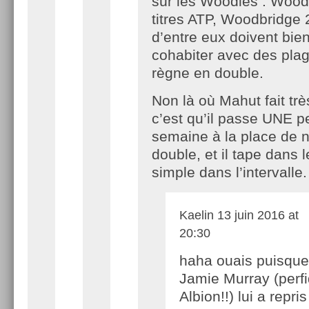
sûr les Woodies : Wood
titres ATP, Woodbridge 2
d’entre eux doivent bie
cohabiter avec des pla
règne en double.
Non là où Mahut fait très
c’est qu’il passe UNE pe
semaine à la place de 
double, et il tape dans l
simple dans l’intervalle.
Kaelin
13 juin 2016 at
20:30
haha ouais puisque
Jamie Murray (perf
Albion!!) lui a repri