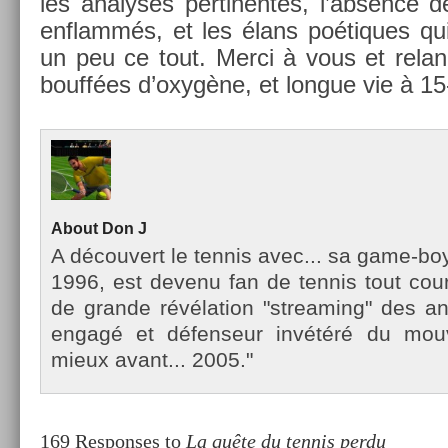
les an­alyses per­tinen­tes, l’abs­ence d
en­flammés, et les élans poé­tiques qui v
un peu ce tout. Merci à vous et relan
bouffées d’oxygène, et lon­gue vie à 15
About
Don J
A découvert le ten­nis avec... sa game-bo
1996, est de­venu fan de ten­nis tout cour
de gran­de révéla­tion "stream­ing" des a
engagé et défen­seur invétéré du mouv
mieux avant... 2005."
169 Responses to
La quête du tennis perdu