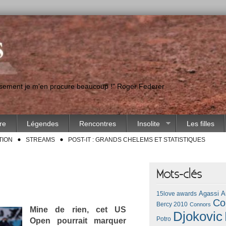
eusement je m'en procure beaucoup !" Roger Federer
ire
Légendes
Rencontres
Insolite
Les filles
TION
STREAMS
POST-IT : GRANDS CHELEMS ET STATISTIQUES
Mots-clés
Agassi
A
15love awards
Co
Bercy 2010
Connors
Mine de rien, cet US
Djokovic
Potro
Open pour­rait mar­qu­er