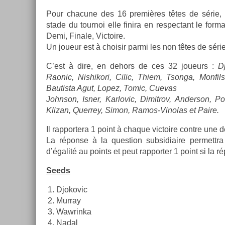
Pour chacune des 16 premières têtes de série, il 
stade du tour­noi elle fin­ira en re­spec­tant le for­m
Demi, Fin­ale, Vic­toire.
Un joueur est à choisir parmi les non têtes de série
C’est à dire, en de­hors de ces 32 joueurs :
D
Raonic, Nis­hikori, Cilic, Thiem, Tson­ga, Mon­fils,
Bautis­ta Agut, Lopez, Tomic, Cuevas
Johnson, Isner, Kar­lovic, Di­mit­rov, An­der­son, P
Klizan, Quer­rey, Simon, Ramos-Vinolas et Paire.
Il rap­portera 1 point à chaque vic­toire con­tre une 
La réponse à la ques­tion sub­sidiaire per­mettra
d’égalité au points et peut rap­port­er 1 point si la 
Seeds
Djokovic
Mur­ray
Waw­rinka
Nadal