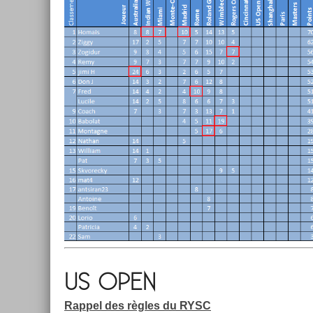
US OPEN
Rap­pel des règles du RYSC