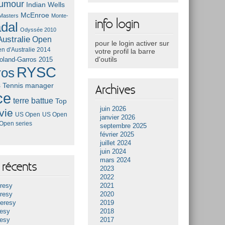
umour
Indian Wells
McEnroe
Masters
Monte-
info login
dal
Odyssée 2010
ustralie
Open
pour le login activer sur
n d'Australie 2014
votre profil la barre
d'outils
oland-Garros 2015
RYSC
ros
s
Tennis manager
Archives
ce
terre battue
Top
juin 2026
vie
US Open
US Open
janvier 2026
Open series
septembre 2025
février 2025
juillet 2024
juin 2024
mars 2024
récents
2023
2022
resy
2021
resy
2020
Heresy
2019
resy
2018
resy
2017