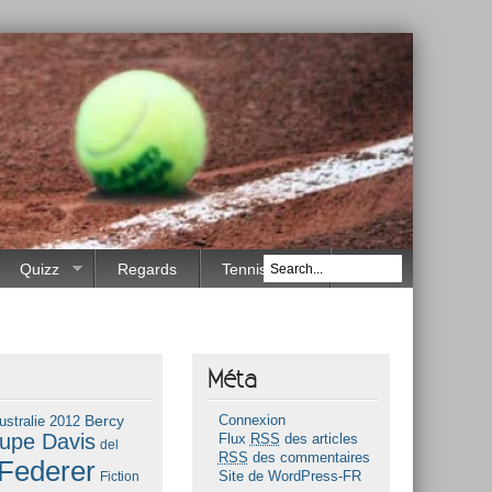
Quizz
Regards
Tennis Race
Méta
Bercy
ustralie 2012
Connexion
upe Davis
Flux
RSS
des articles
del
RSS
des commentaires
Federer
Fiction
Site de WordPress-FR