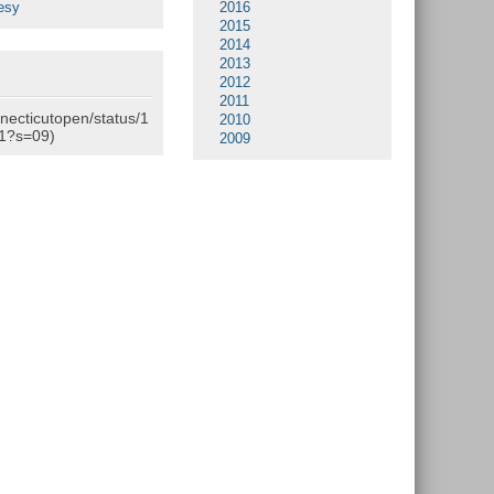
esy
2016
2015
2014
2013
2012
2011
nnecticutopen/status/1
2010
1?s=09)
2009