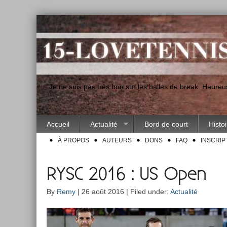
"Je ne suis pas très bon sur les balles de break. Heur
Accueil
Actualité
Bord de court
Histo
À PROPOS
AUTEURS
DONS
FAQ
INSCRIP
RYSC 2016 : US Open
By
Remy
| 26 août 2016 | Filed under:
Actualité