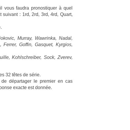
vous faud­ra pro­nos­tiqu­er à quel
at suivant : 1rd, 2rd, 3rd, 4rd, Quart,
.
jokovic, Mur­ray, Waw­rinka, Nadal,
 Ferr­er, Gof­fin, Gas­quet, Kyr­gios,
ouil­le, Kohlschreib­er, Sock, Zverev,
des 32 têtes de série.
 de dépar­tag­er le pre­mi­er en cas
réponse ex­ac­te est donnée.