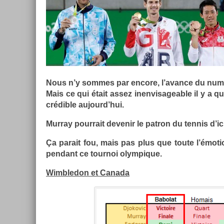
Nous n’y som­mes par en­core, l’avan­ce du numé
Mais ce qui était assez in­en­visage­able il y a 
crédible aujourd’hui.
Mur­ray pour­rait de­venir le pat­ron du ten­nis d’ic
Ça para­it fou, mais pas plus que toute l’émo­
pen­dant ce tour­noi olym­pique.
Wimbledon et Canada