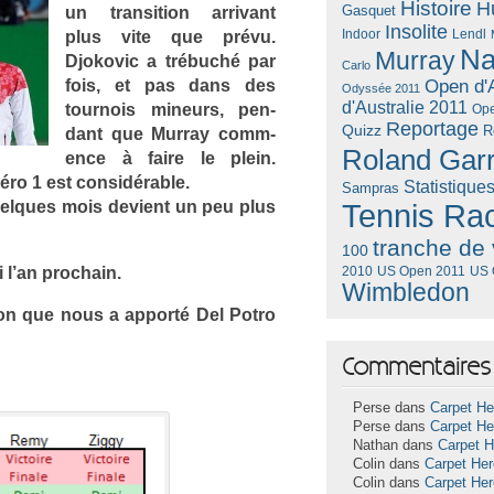
Histoire
H
Gasquet
un trans­i­tion ar­rivant
Insolite
Lendl
plus vite que prévu.
Indoor
Na
Murray
Djokovic a trébuché par
Carlo
fois, et pas dans des
Open d'A
Odyssée 2011
d'Australie 2011
tour­nois mineurs, pen­
Ope
Reportage
Quizz
R
dant que Mur­ray com­m­
Roland Gar
ence à faire le plein.
ro 1 est con­sidér­able.
Statistique
Sampras
quel­ques mois de­vient un peu plus
Tennis Ra
tranche de 
100
i l’an pro­chain.
US Open 2011
US 
2010
Wimbledon
tion que nous a ap­porté Del Potro
Commentaires 
Perse dans
Carpet He
Perse dans
Carpet He
Nathan dans
Carpet 
Colin dans
Carpet He
Colin dans
Carpet He