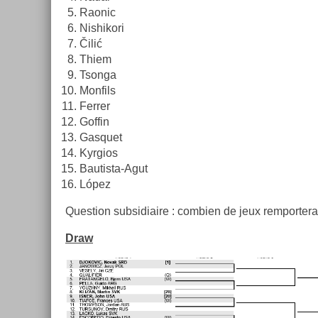
Raonic
Nis­hikori
Čilić
Thiem
Tson­ga
Mon­fils
Ferr­er
Gof­fin
Gas­quet
Kyr­gios
Bautista-Agut
López
Ques­tion sub­sidiaire : com­bi­en de jeux re­mpor­t
Draw