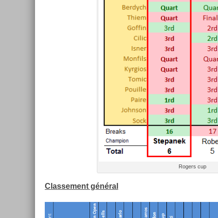
Rog­ers cup
Clas­se­ment général