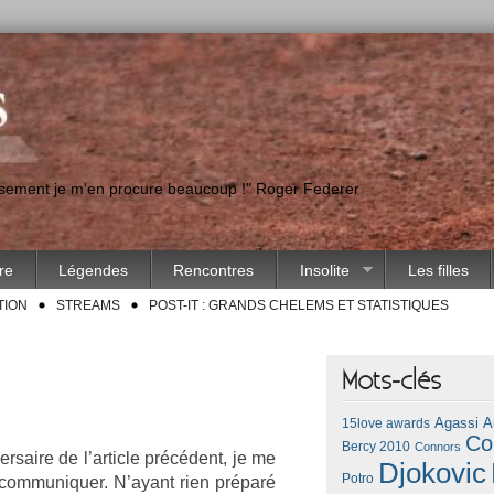
eusement je m'en procure beaucoup !" Roger Federer
ire
Légendes
Rencontres
Insolite
Les filles
TION
STREAMS
POST-IT : GRANDS CHELEMS ET STATISTIQUES
Mots-clés
Agassi
A
15love awards
Co
Bercy 2010
Connors
r­saire de l’ar­ticle précédent, je me
Djokovic
Potro
à com­muniqu­er. N’ayant rien préparé