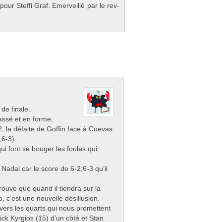
r Stef­fi Graf. Em­er­veillé par le re­v­
de finale.
assé et en forme,
, la défaite de Goffin face à Cuevas
;6-3).
qui font se bouger les foules qui
Nadal car le score de 6-2;6-3 qu’il
prouve que quand il tiendra sur la
, c’est une nouvelle désillusion.
vers les quarts qui nous promettent
ck Kyrgios (15) d’un côté et Stan