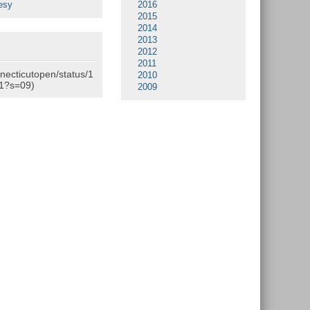
esy
2016
2015
2014
2013
2012
2011
nnecticutopen/status/1
2010
1?s=09)
2009