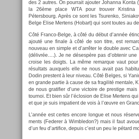
des 2 aut­res. On pour­rait ajout­er Johan­na Konta 
la 26ème place WTA pour trouv­er Kris­tina M
Pétersbourg. Après ce sont les Tsuren­ko, Siniak
Belge Elise Mer­tens (Hobart) qui sont toutes au d
Côté Franco-Belge, à côté du début d’année étin­c
ajouté une fin­ale à côté de son titre, est re­mar­
nouveau en sim­ple et d’arrêter le doub­le avec Car
(délivrée….). Je ne désespère pas d’ob­tenir une in
cro­ise les doigts. La même re­mar­que vaut pour
résul­tats aux­quels elle ne nous avait pas habit
Dodin pre­stent à leur niveau. Côté Be­lges, si Yan
en gran­de par­tie à cause de sa fragilité men­tale, K
de nous gratifi­er d’une vic­toire de pre­stige mais
tour­noi. Et bien sûr l’éclos­ion de Elise Mer­tens q
et que je suis im­patient de vois à l’œuvre en Gra
L’année est cer­tes en­core lon­gue et nous réserv
ments (Feder­er à Wimbledon?) mais il faut avou­e
d’un feu d’ar­tifice, de­puis c’est un peu le pétard mo