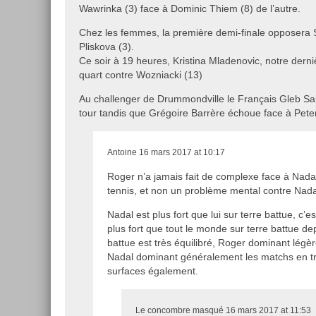
Wawrinka (3) face à Dominic Thiem (8) de l’autre.
Chez les femmes, la première demi-finale opposera 
Pliskova (3).
Ce soir à 19 heures, Kristina Mladenovic, notre dern
quart contre Wozniacki (13)
Au challenger de Drummondville le Français Gleb Sa
tour tandis que Grégoire Barrère échoue face à Peter
Antoine
16 mars 2017 at 10:17
Roger n’a jamais fait de complexe face à Nadal
tennis, et non un problème mental contre Nada
Nadal est plus fort que lui sur terre battue, c’e
plus fort que tout le monde sur terre battue d
battue est très équilibré, Roger dominant légè
Nadal dominant généralement les matchs en tr
surfaces également.
Le concombre masqué
16 mars 2017 at 11:53