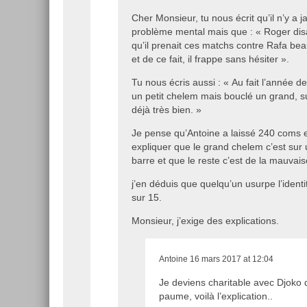
Cher Monsieur, tu nous écrit qu’il n’y a 
problème mental mais que : « Roger disa
qu’il prenait ces matchs contre Rafa be
et de ce fait, il frappe sans hésiter ».
Tu nous écris aussi : « Au fait l’année d
un petit chelem mais bouclé un grand, su
déjà très bien. »
Je pense qu’Antoine a laissé 240 coms e
expliquer que le grand chelem c’est sur u
barre et que le reste c’est de la mauvais
j’en déduis que quelqu’un usurpe l’ident
sur 15.
Monsieur, j’exige des explications.
Antoine
16 mars 2017 at 12:04
Je deviens charitable avec Djoko d
paume, voilà l’explication..