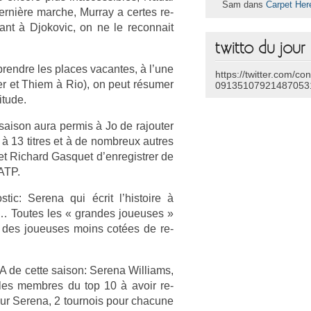
Sam dans
Carpet Her
ernière marche, Mur­ray a cer­tes re­
ant à Djokovic, on ne le re­con­nait
twitto du jour
pre­ndre les places vacan­tes, à l’une
https://twitter.com/co
i­er et Thiem à Rio), on peut résumer
09135107921487053
itude.
saison aura per­mis à Jo de rajout­er
 à 13 tit­res et à de nombreux aut­res
t Ric­hard Gas­quet d’en­registr­er de
 ATP.
tic: Serena qui écrit l’his­toire à
r… Toutes les « gran­des joueuses »
à des joueuses moins cotées de re­
WTA de cette saison: Serena Wil­liams,
ules mem­bres du top 10 à avoir re­
pour Serena, 2 tour­nois pour chacune