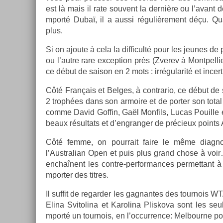
est là mais il rate souvent la dernière ou l’avant d
mporté Dubaï, il a aussi réguliè­re­ment déçu. Qu
plus.
Si on ajoute à cela la dif­ficulté pour les jeunes de 
ou l’autre rare ex­cep­tion près (Zverev à Montpel­l
ce début de saison en 2 mots : ir­régularité et in­cer­t
Côté Français et Be­lges, à contra­rio, ce début de 
2 trophées dans son ar­moire et de port­er son total
comme David Gof­fin, Gaël Mon­fils, Lucas Pouil­le e
beaux résul­tats et d’engrang­er de précieux points
Côté femme, on pour­rait faire le même di­ag­nos
l’Australian Open et puis plus grand chose à voi
enchaînent les contre-performances per­met­tant 
mport­er des tit­res.
Il suf­fit de re­gard­er les gag­nantes des tour­nois 
Elina Svitolina et Karolina Plis­kova sont les se
mporté un tour­nois, en l’oc­curr­ence: Mel­bour­ne 