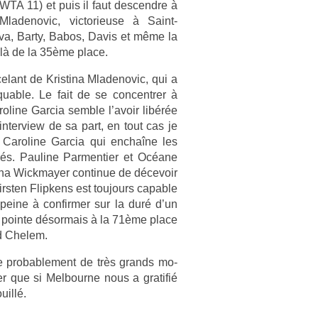
(WTA 11) et puis il faut de­scendre à
ladenovic, vic­torieuse à Saint-
ova, Barty, Babos, Davis et même la
elà de la 35ème place.
elant de Kris­tina Mladenovic, qui a
qu­able. Le fait de se con­centr­er à
oline Gar­cia semble l’avoir libérée
­ter­view de sa part, en tout cas je
 Caroline Gar­cia qui enchaîne les
ués. Pauline Par­menti­er et Océane
ina Wickmay­er con­tinue de décevoir
irst­en Flip­kens est toujours cap­able
 peine à con­firm­er sur la duré d’un
ui poin­te désor­mais à la 71ème place
nd Chelem.
e pro­bab­le­ment de très grands mo­
r que si Mel­bour­ne nous a gratifié
uillé.