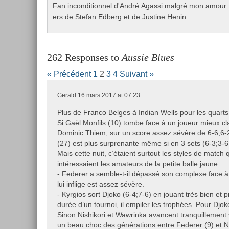
Fan in­con­dition­nel d'André Agas­si malgré mon amour pou
ers de Stefan Ed­berg et de Just­ine Henin.
262 Responses to
Aussie Blues
« Précédent
1
2
3
4
Suivant »
Gerald
16 mars 2017 at 07:23
Plus de Franco Belges à Indian Wells pour les quarts 
Si Gaël Monfils (10) tombe face à un joueur mieux cl
Dominic Thiem, sur un score assez sévère de 6-6;6-2
(27) est plus surprenante même si en 3 sets (6-3;3-6
Mais cette nuit, c’étaient surtout les styles de match 
intéressaient les amateurs de la petite balle jaune:
- Federer a semble-t-il dépassé son complexe face à 
lui inflige est assez sévère.
- Kyrgios sort Djoko (6-4;7-6) en jouant très bien et 
durée d’un tournoi, il empiler les trophées. Pour Djoko
Sinon Nishikori et Wawrinka avancent tranquillement 
un beau choc des générations entre Federer (9) et Ni