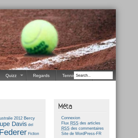
Quizz
Regards
Tennis Race
Méta
Bercy
ustralie 2012
Connexion
upe Davis
Flux
RSS
des articles
del
RSS
des commentaires
Federer
Fiction
Site de WordPress-FR