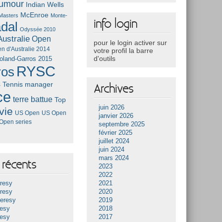
umour
Indian Wells
McEnroe
Masters
Monte-
info login
dal
Odyssée 2010
ustralie
Open
pour le login activer sur
n d'Australie 2014
votre profil la barre
d'outils
oland-Garros 2015
RYSC
ros
s
Tennis manager
Archives
ce
terre battue
Top
juin 2026
vie
US Open
US Open
janvier 2026
Open series
septembre 2025
février 2025
juillet 2024
juin 2024
mars 2024
récents
2023
2022
resy
2021
resy
2020
Heresy
2019
resy
2018
resy
2017