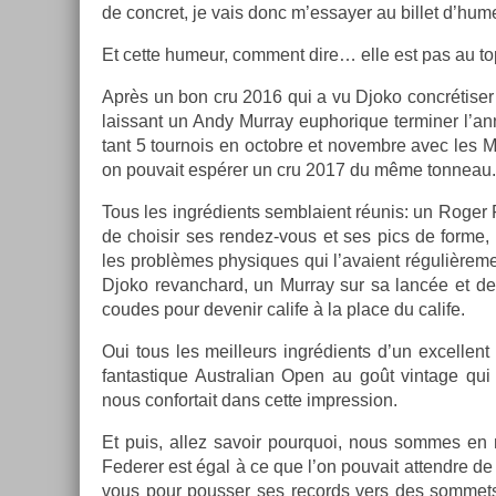
de con­cret, je vais donc m’es­say­er au bi­llet d’hum
Et cette humeur, com­ment dire… elle est pas au top
Après un bon cru 2016 qui a vu Djoko concrétiser
lais­sant un Andy Mur­ray eup­horique ter­min­er l’
tant 5 tour­nois en oc­tob­re et novembre avec les 
on pouvait espérer un cru 2017 du même ton­neau.
Tous les in­grédients semblaient réunis: un Roger F
de choisir ses rendez-vous et ses pics de forme,
les problèmes physiques qui l’avaient réguliè­re­
Djoko re­vanchard, un Mur­ray sur sa lancée et d
co­udes pour de­venir calife à la place du calife.
Oui tous les meil­leurs in­grédients d’un ex­cel­len
fan­tastique Australian Open au goût vin­tage qui a
nous con­for­tait dans cette im­press­ion.
Et puis, allez savoir pour­quoi, nous som­mes en 
Feder­er est égal à ce que l’on pouvait at­tendre de
vous pour pouss­er ses re­cords vers des som­mets 