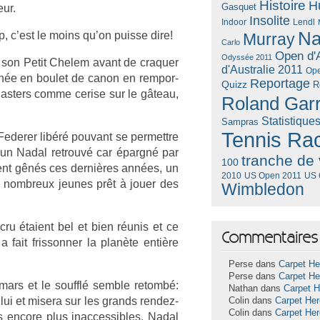
Histoire
H
Gasquet
eur.
Insolite
Lendl
Indoor
Na
, c’est le moins qu’on puis­se dire!
Murray
Carlo
Open d'A
Odyssée 2011
 son Petit Chelem avant de craqu­er
d'Australie 2011
Ope
année en boulet de canon en re­mpor­
Reportage
Quizz
R
Mast­ers comme cer­ise sur le gâteau,
Roland Gar
Statistique
Sampras
Tennis Ra
eder­er libéré pouvant se per­mettre
 un Nadal retro­uvé car épargné par
tranche de 
100
ment gênés ces dernières années, un
US Open 2011
US 
2010
e nombreux jeunes prêt à jouer des
Wimbledon
t cru étaient bel et bien réunis et ce
Commentaires 
 fait fris­sonn­er la planète entière
Perse dans
Carpet He
Perse dans
Carpet He
mars et le soufflé semble re­tombé:
Nathan dans
Carpet 
 lui et mis­era sur les grands rendez-
Colin dans
Carpet He
Colin dans
Carpet He
en­core plus in­ac­cessib­les, Nadal