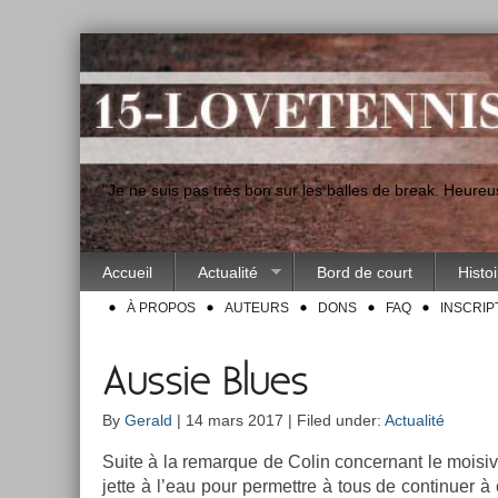
"Je ne suis pas très bon sur les balles de break. Heur
Accueil
Actualité
Bord de court
Histo
À PROPOS
AUTEURS
DONS
FAQ
INSCRIP
Aussie Blues
By
Gerald
| 14 mars 2017 | Filed under:
Actualité
Suite à la re­mar­que de Colin con­cer­nant le moisive
jette à l’eau pour per­mettre à tous de con­tinu­er 