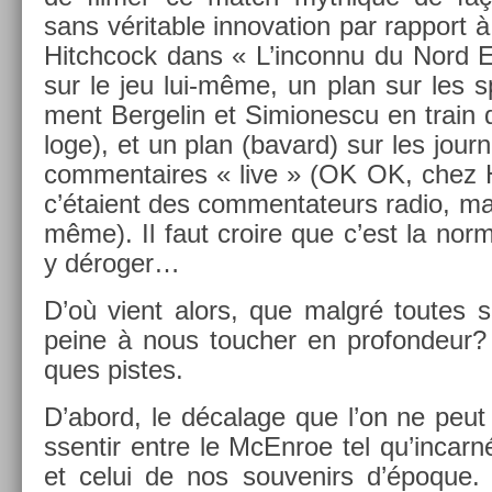
sans vérit­able in­nova­tion par rap­port 
Hitchcock dans « L’in­connu du Nord E
sur le jeu lui-même, un plan sur les s
ment Be­rgelin et Simiones­cu en train d
loge), et un plan (bavard) sur les jour­na
com­men­taires « live » (OK OK, chez 
c’étaient des com­men­tateurs radio, mais
même). Il faut croire que c’est la nor
y déroger…
D’où vient alors, que malgré toutes se
peine à nous touch­er en pro­fon­deur? 
ques pis­tes.
D’abord, le décalage que l’on ne peut
ssen­tir entre le McEn­roe tel qu’in­ca
et celui de nos souvenirs d’époque. L