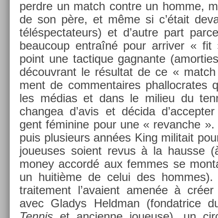
per­dre un match con­tre un homme, mê
de son père, et même si c’était de­va
téléspec­tateurs) et d’autre part parc
be­aucoup entraîné pour ar­riv­er « fit
point une tac­tique gag­nante (amort­ie
découv­rant le résul­tat de ce « match 
ment de com­men­taires phal­locrates q
les médias et dans le milieu du ten­
chan­gea d’avis et décida d’ac­cept­er 
gent féminine pour une « re­vanche ». I
puis plusieurs années King militait pou
joueuses soient revus à la haus­se (à
money ac­cordé aux fem­mes se mon­ta
un huitième de celui des hom­mes). 
traite­ment l’avaient amenée à créer 
avec Gladys Heldman (fon­datrice 
Ten­nis
et an­cien­ne joueuse), un cir­c