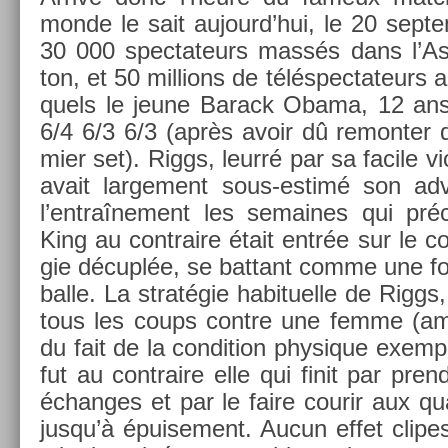
monde le sait aujourd’hui, le 20 sep­t
30 000 spec­tateurs massés dans l’A
ton, et 50 mill­ions de téléspec­tateurs
quels le jeune Barack Obama, 12 ans)
6/4 6/3 6/3 (après avoir dû re­mont­er 
mi­er set). Riggs, leurré par sa facile vi
avait lar­ge­ment sous-estimé son ad­
l’entraî­ne­ment les semaines qui pré
King au contra­ire était entrée sur le 
gie décuplée, se bat­tant comme une f
balle. La stratégie habituel­le de Rigg
tous les coups con­tre une femme (amor­
du fait de la con­di­tion physique ex­emp
fut au contra­ire elle qui finit par pre­nd
échan­ges et par le faire co­urir aux qu
jusqu’à épuise­ment. Aucun effet clipes