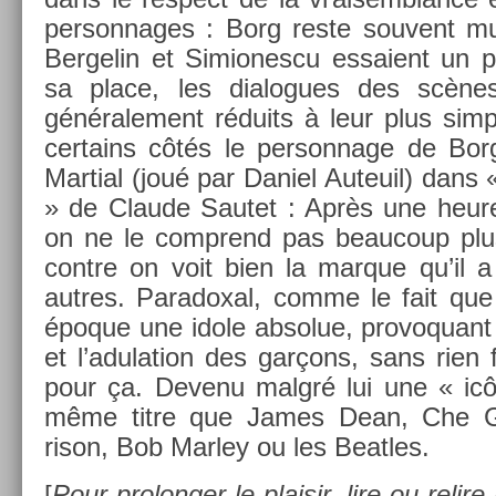
per­son­nages : Borg reste souvent m
Be­rgelin et Simiones­cu es­saient un p
sa place, les di­alogues des scènes
générale­ment réduits à leur plus sim­p
cer­tains côtés le per­son­nage de Borg
Mar­ti­al (joué par Daniel Auteuil) dan
» de Claude Sautet : Après une heure 
on ne le com­prend pas be­aucoup plu
con­tre on voit bien la mar­que qu’il a
aut­res. Para­dox­al, comme le fait que
époque une idole ab­solue, pro­voquant l’
et l’adula­tion des garçons, sans rien 
pour ça. De­venu malgré lui une « icône
même titre que James Dean, Che G
rison, Bob Mar­ley ou les Be­at­les.
[
Pour pro­long­er le plaisir, lire ou re­lire 