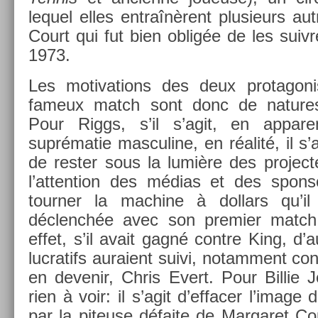
lequel elles entraînèrent plusieurs aut
Court qui fut bien obligée de les suiv­
1973.
Les motiva­tions des deux pro­tagoni
fameux match sont donc de na­tures b
Pour Riggs, s’il s’agit, en ap­par­en
suprématie mas­culine, en réalité, il s’a
de re­st­er sous la lumière des pro­jec­t
l’at­ten­tion des médias et des spon­s
tourn­er la mac­hine à dol­lars qu’il
déclenchée avec son pre­mi­er match
effet, s’il avait gagné con­tre King, d’
luc­ratifs auraient suivi, notam­ment con­
en de­venir, Chris Evert. Pour Bi­llie 
rien à voir: il s’agit d’ef­fac­er l’imag
par la piteuse défaite de Mar­garet Cou