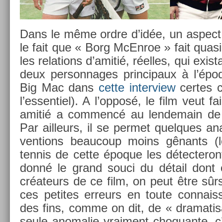
Dans le même ordre d’idée, un as­pect
le fait que « Borg McEn­roe » fait quasi
les re­la­tions d’amitié, réelles, qui ex­is
deux per­son­nages prin­cipaux à l’épo
Big Mac dans
cette in­ter­view
cer­tes c
l’es­sentiel). A l’opposé, le film veut f
amitié a com­mencé au len­demain de l
Par ail­leurs, il se per­met quel­ques an
ven­tions be­aucoup moins gênants (le
ten­nis de cette époque les détec­teron
donné le grand souci du détail dont o
créateurs de ce film, on peut être sûrs
ces petites er­reurs en toute con­nai
des fins, comme on dit, de « dramatisa­
seule an­omalie vrai­ment choquan­te, c