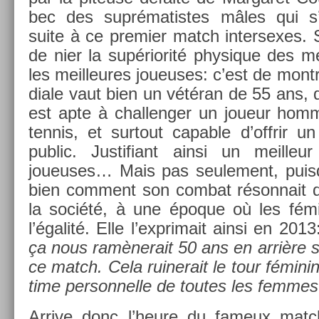
bec des sup­rématis­tes mâles qui s
suite à ce pre­mi­er match in­ter­sexes.
de nier la sup­ériorité physique des me
les meil­leures joueuses: c’est de mont
diale vaut bien un vétéran de 55 ans, 
est apte à chal­leng­er un joueur hom
ten­nis, et sur­tout cap­able d’offrir u
pub­lic. Just­ifiant ainsi un meil­le
joueuses… Mais pas seule­ment, puis­q
bien com­ment son com­bat réson­nait 
la société, à une époque où les fémin
l’égalité. Elle l’exprimait ainsi en 201
ça nous ramènerait 50 ans en arrière si
ce match. Cela ruinerait le tour féminin, 
time per­son­nelle de toutes les fem­mes
Ar­rive donc l’heure du fameux mat