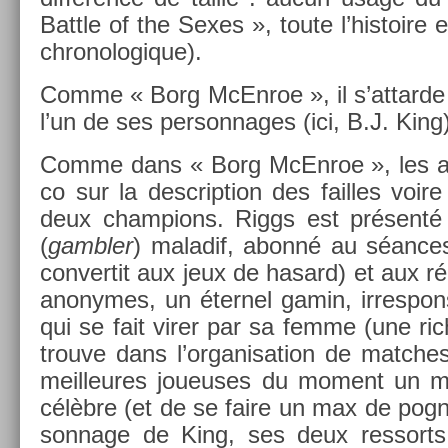
Battle of the Sexes », toute l’his­toire
chronologique).
Comme « Borg McEn­roe », il s’at­tarde
l’un de ses per­son­nages (ici, B.J. King
Comme dans « Borg McEn­roe », les au
co sur la de­scrip­tion des fail­les vo
deux champ­ions. Riggs est présent
(
gambl­er
) mal­adif, abonné au séances
con­ver­tit aux jeux de hasard) et aux r
an­onymes, un éter­nel gamin, ir­res­pons­a
qui se fait virer par sa femme (une rich
trouve dans l’or­ganisa­tion de matches
meil­leures joueuses du mo­ment un m
célèbre (et de se faire un max de pog­
son­nage de King, ses deux re­ssort