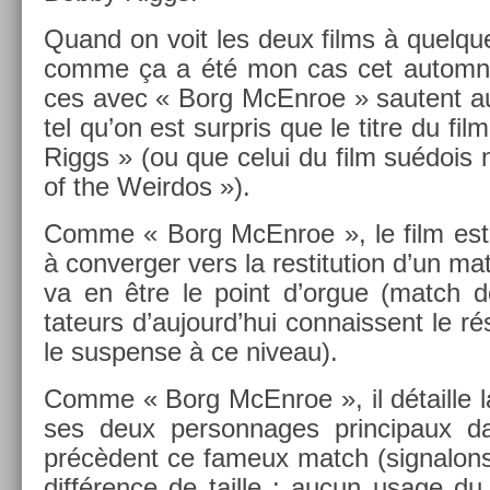
Quand on voit les deux films à quel­ques 
comme ça a été mon cas cet auto­mne
ces avec « Borg McEn­roe » sautent au
tel qu’on est sur­pris que le titre du fi
Riggs » (ou que celui du film suédois n
of the Weir­dos »).
Comme « Borg McEn­roe », le film est 
à con­verg­er vers la re­stitu­tion d’un m
va en être le point d’orgue (match d
tateurs d’aujourd’hui con­nais­sent le rés
le sus­pen­se à ce niveau).
Comme « Borg McEn­roe », il détail­le 
ses deux per­son­nages prin­cipaux 
précèdent ce fameux match (sig­nalo
différence de tail­le : aucun usage d