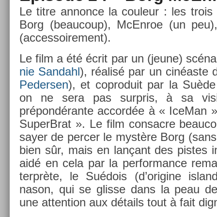
Le titre an­non­ce la co­uleur : les troi
Borg (be­aucoup), McEn­roe (un peu)
(ac­cessoire­ment).
Le film a été écrit par un (jeune) scénar
nie San­dahl
), réalisé par un cinéaste 
Peders­en
), et co­produit par la Suèd
on ne sera pas sur­pris, à sa vis­
prépondérante ac­cordée à « IceMan » 
Super­Brat ». Le film con­sac­re be­au
say­er de per­c­er le mystère Borg (sans y
bien sûr, mais en lançant des pis­tes in
aidé en cela par la per­for­mance re­ma
terprète, le Suédois (d’origine is­lan
nason, qui se glis­se dans la peau 
une at­ten­tion aux détails tout à fait d