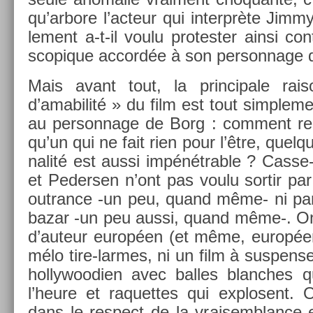
qu’ar­bore l’ac­teur qui in­terprète Jimm
le­ment a-t-il voulu pro­test­er ainsi co
scopique ac­cordée à son per­son­nage d
Mais avant tout, la prin­cipale ra
d’amabilité » du film est tout simple­men
au per­son­nage de Borg : com­ment re­
qu’un qui ne fait rien pour l’être, quel­q
nalité est aussi im­pénétr­able ? Casse
et Peders­en n’ont pas voulu sor­tir par
out­rance -un peu, quand même- ni par
bazar -un peu aussi, quand même-. On 
d’auteur européen (et même, europée
mélo tire-larmes, ni un film à sus­pen­se
hol­lywoodi­en avec bal­les blanches 
l’heure et raquet­tes qui ex­plosent.
dans le re­spect de la vraisemblan­ce e