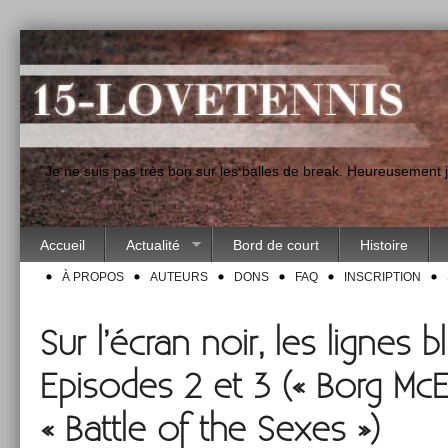
"Je ne suis pas très bon sur les balles de break. Heureusement
Accueil
Actualité
Bord de court
Histoire
À PROPOS
AUTEURS
DONS
FAQ
INSCRIPTION
Sur l’écran noir, les lignes 
Episodes 2 et 3 (« Borg McE
« Battle of the Sexes »)