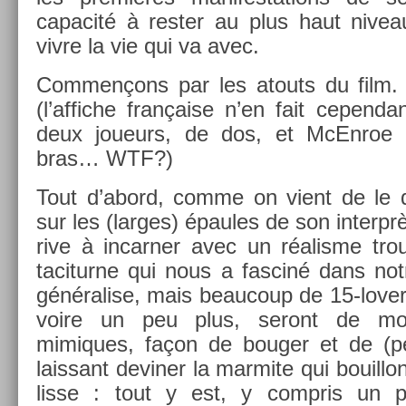
capacité à re­st­er au plus haut niveau
vivre la vie qui va avec.
Com­men­çons par les atouts du film.
(l’af­fiche française n’en fait cepen­d
deux joueurs, de dos, et McEn­roe 
bras… WTF?)
Tout d’abord, comme on vient de le di
sur les (lar­ges) épaules de son in­terprèt
rive à in­carn­er avec un réalis­me tro
tacitur­ne qui nous a fas­ciné dans notr
général­ise, mais be­aucoup de 15-love
voire un peu plus, seront de mon 
mimiques, façon de boug­er et de (peu
lais­sant de­vin­er la mar­mite qui bouil­l
lisse : tout y est, y com­pris un 