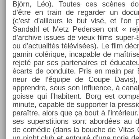
Björn, Léo). Toutes ces scènes don­
d’être en train de re­gard­er un docu
(c’est d’ail­leurs le but visé, et l’on
San­dahl et Metz Peders­en ont « re
d’archive is­sues de vieux films super-8
ou d’ac­tualités télévisées). Le film déc
gamin colérique, in­cap­able de maîtris­
rejeté par ses par­tenaires et éducat
écarts de con­duite. Pris en main par Be
neur de l’équipe de Coupe Davis), 
apprendre, sous son in­flu­ence, à canali
gois­se qui l’habitent. Borg est com­
minute, cap­able de sup­port­er la pre­ss­i
paraître, alors que ça bout à l’intérieur
ses super­sti­tions sont abordées au 
de comédie (dans la bouc­he de Vitas G
un night club et en­touré d’une noria de jo