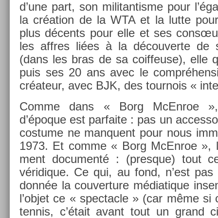
d’une part, son militan­tisme pour l’éga
la création de la WTA et la lutte pour
plus décents pour elle et ses consœur
les affres liées à la découver­te de
(dans les bras de sa co­if­feuse), elle 
puis ses 20 ans avec le com­préhen­si
créateur, avec BJK, des tour­nois « in­ter
Comme dans « Borg McEn­roe », la
d’époque est par­faite : pas un ac­cess
co­stume ne man­quent pour nous im­me
1973. Et comme « Borg McEn­roe », le 
ment docu­menté : (pre­sque) tout c
véridique. Ce qui, au fond, n’est pas 
donnée la co­uver­ture médiatique in­se
l’objet ce « spec­tacle » (car même si 
ten­nis, c’était avant tout un grand ci