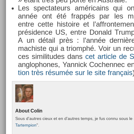
Les spec­tateurs américains qui on
année ont été frappés par les mult
entre cette his­toire et l’affron­te­
présid­ence US, entre Donald Trump et
A un détail près : l’année dernière
mac­histe qui a tri­omphé. Voir un re­c
ces similitudes dans
cet ar­ticle de 
anglophones, Yan­nick Co­chen­nec en
tion très résumée sur le site français
About
Colin
Sous d'aut­res cieux et en d'aut­res temps, je fus connu sous le 
Tar­temp­ion
".