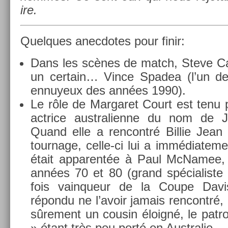
ire.
Quel­ques an­ec­dotes pour finir:
Dans les scènes de match, Steve Car
un cer­tain… Vince Spadea (l’un de
en­nuyeux des années 1990).
Le rôle de Mar­garet Court est tenu 
actrice australien­ne du nom de 
Quand elle a re­ncontré Bi­llie Jea
tour­nage, celle-ci lui a im­médiate­m
était ap­parentée à Paul McNamee, 
années 70 et 80 (grand spécialis­te
fois vain­queur de la Coupe Davis
répondu ne l’avoir jamais re­ncontré, m
sûre­ment un co­usin éloigné, le pa
» étant très peu porté en Australie.