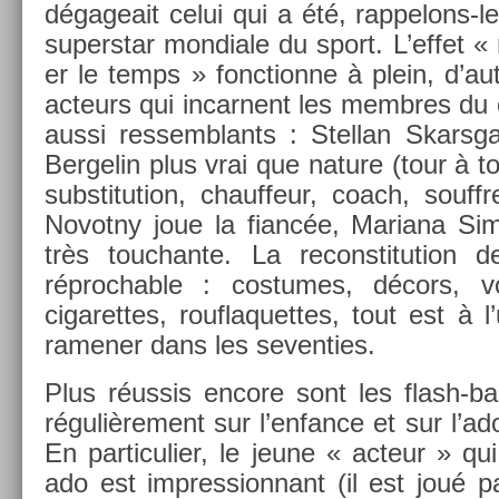
dégageait celui qui a été, rappelons-le
super­star mon­diale du sport. L’effet «
er le temps » fonction­ne à plein, d’au
ac­teurs qui in­car­nent les mem­bres du
aussi re­ssemblants : Stel­lan Skarsga
Be­rgelin plus vrai que na­ture (tour à t
sub­stitu­tion, chauf­feur, coach, souf
Novot­ny joue la fiancée, Mariana Sim
très touc­hante. La re­constitu­tion 
réproch­able : co­stumes, décors, voi
cigaret­tes, rouf­laquet­tes, tout est à 
ramen­er dans les sevent­ies.
Plus réussis en­core sont les flash-bac
réguliè­re­ment sur l’en­fance et sur l’a
En par­ticuli­er, le jeune « ac­teur » qu
ado est im­pres­sion­nant (il est joué pa