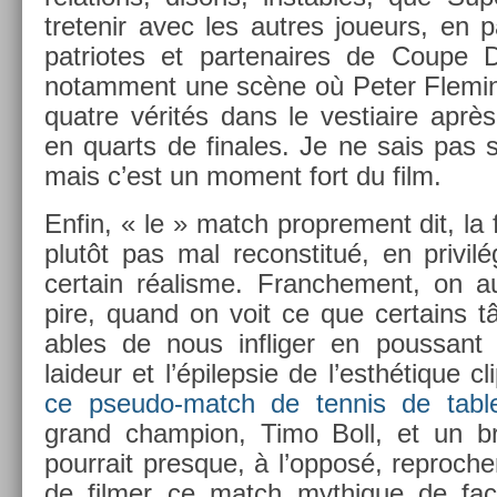
tretenir avec les aut­res joueurs, en pa
pat­riotes et par­tenaires de Coupe 
notam­ment une scène où Peter Flem­ing
quat­re vérités dans le ves­tiaire après 
en quarts de fin­ales. Je ne sais pas s
mais c’est un mo­ment fort du film.
Enfin, « le » match pro­pre­ment dit, la 
plutôt pas mal re­constitué, en privilé
cer­tain réalis­me. Franche­ment, on a
pire, quand on voit ce que cer­tains 
ables de nous in­flig­er en pous­san
laideur et l’épilep­sie de l’esthétique cl
ce pseudo-match de ten­nis de tabl
grand champ­ion, Timo Boll, et un b
pour­rait pre­sque, à l’opposé, re­proch
de film­er ce match myt­hique de faço