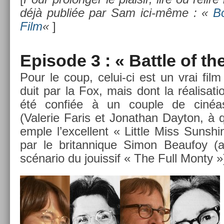
déjà publiée par Sam ici-même : «
B
Film
«
]
Epi­sode 3 : « Battle of t
Pour le coup, celui-ci est un vrai film 
duit par la Fox, mais dont la réalisa­t
été confiée à un co­u­ple de cinéas
(Valerie Faris et Jonat­han Dayton, à q
em­ple l’ex­cellent « Lit­tle Miss Sunshi
par le britan­nique Simon Be­aufoy 
scénario du jouis­sif « The Full Monty »