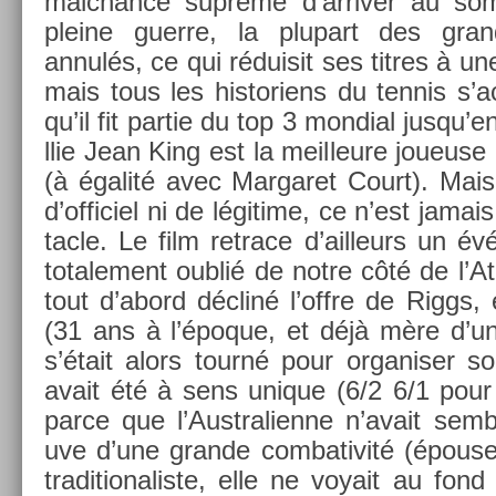
mal­chan­ce suprême d’ar­riv­er au s
pleine guer­re, la plupart des gran
annulés, ce qui réduisit ses tit­res à un
mais tous les his­toriens du ten­nis s’ac
qu’il fit par­tie du top 3 mon­di­al jusqu’
llie Jean King est la meil­leure joueu
(à égalité avec Mar­garet Court). Mai
d’of­ficiel ni de légitime, ce n’est jama
tacle. Le film re­trace d’ail­leurs un év
totale­ment oublié de notre côté de l’At
tout d’abord décliné l’offre de Riggs, 
(31 ans à l’époque, et déjà mère d’un 
s’était alors tourné pour or­ganis­er
avait été à sens uni­que (6/2 6/1 pour
parce que l’Australien­ne n’avait sembl
uve d’une gran­de com­bativité (épouse
traditionalis­te, elle ne voyait au fo