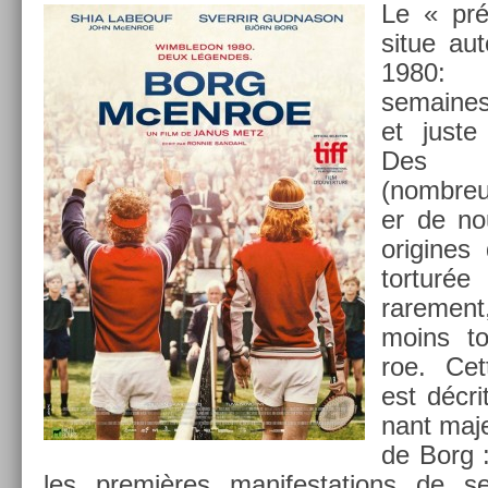
Le « pré
situe au
1980:
semaines
et juste
Des 
(nombreux
er de nou
origines 
tor­turé
rare­men
moins to
roe. Cet
est décr
nant maje
de Borg :
les premières man­ifes­ta­tions de 