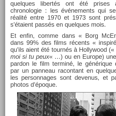
quel­ques li­bertés ont été prise
chronologie : les événe­ments qui s
réalité entre 1970 et 1973 sont pré
s’étaient passés en quel­ques mois.
Et enfin, comme dans « Borg McEn
dans 99% des films récents « in­spiré
qu’ils aient été tournés à Hol­lywood (
moi si tu peux
« …) ou en Europe) une 
par­don le film ter­miné, le générique
par un pan­neau racon­tant en quel­q
les per­son­nages sont de­venus, et pa
photos d’époque.