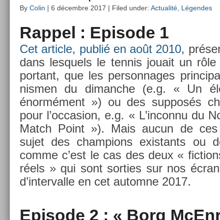
By
Colin
| 6 décembre 2017 | Filed under:
Actualité
,
Légendes
Rap­pel : Epi­sode 1
Cet ar­ticle, publié en août 2010
, présen
dans les­quels le ten­nis jouait un rôl
por­tant, que les per­son­nages prin­ci
nism­en du di­manche (e.g. « Un él
énormément ») ou des sup­posés cham
pour l’oc­cas­ion, e.g. « L’in­connu du 
Match Point »). Mais aucun de ces f
sujet des champ­ions ex­is­tants ou 
comme c’est le cas des deux « fic­tions 
réels » qui sont sort­ies sur nos écra
d’in­terval­le en cet auto­mne 2017.
Epi­sode 2 : « Borg McEn­