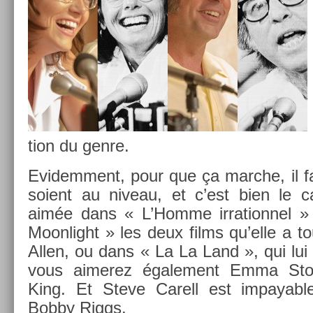
tion du genre.
Evi­dem­ment, pour que ça marche, il fa
soient au niveau, et c’est bien le c
aimée dans « L’Homme ir­ration­nel »
Moon­light » les deux films qu’elle a
Allen, ou dans « La La Land », qui lui 
vous aimerez égale­ment Emma Ston
King. Et Steve Carell est im­pay­ab
Bobby Riggs.