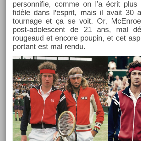
per­son­nifie, comme on l’a écrit plu
fidèle dans l’esprit, mais il avait 3
tour­nage et ça se voit. Or, McEn­ro
post-adolescent de 21 ans, mal dég
rougeaud et en­core poupin, et cet as­p
por­tant est mal rendu.