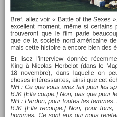
Bref, allez voir « Battle of the Sexes 
ex­cel­lent mo­ment, même si cer­tains 
trouveront que le film parle be­aucou
que de la société nord-américaine d
mais cette his­toire a en­core bien des 
Et lisez l’in­terview donnée récem­me
King à Nicolas Her­belot (dans le Ma
18 novembre), dans laquel­le on peu
choses in­téres­santes, ainsi que cet éc
NH : Ce que vous avez fait pour les sp
BJK [Elle coupe.] Non, pas que pour le
NH : Par­don, pour toutes les fem­mes
BJK [Elle re­coupe.] Non, pour tous, 
hom­mes. Ce sont eux qui nous re­jetai