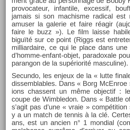
ment grâce au per­son­nage de Bobby R
pro­vocateur, in­fan­tile, ex­ces­sif, b
jamais si son mac­hisme rad­ical est 
amus­er la galerie et faire réagir (aujo
faire le buzz »). Le film lais­se habil
biguïté sur ce point (Riggs est en­tre
mil­liar­daire, ce qui le place dans une 
d’homme-enfant-objet, para­doxale pour
para­ngon de la sup­ériorité mas­culine).
Secun­do, les en­jeux de la « lutte fin­a
dis­sembl­ables. Dans « Borg McEn­roe
ions chas­sent un même ob­jec­tif : l
coupe de Wimbledon. Dans « Battle of 
s’agit pas d’une « vraie » com­péti­tion 
y a un match de ten­nis à la clé. Cer­t
ans, est un an­ci­en n° 1 mon­di­al (cont