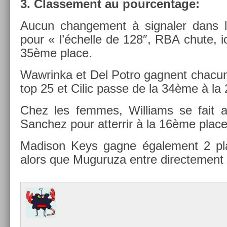
3. Clas­se­ment au pour­centage:
Aucun chan­ge­ment à sig­nal­er dan
pour « l’échel­le de 128″, RBA chute, i
35ème place.
Waw­rinka et Del Potro gag­nent chacu
top 25 et Cilic passe de la 34ème à la
Chez les fem­mes, Wil­liams se fait a
Sanchez pour at­terrir à la 16ème place
Madison Keys gagne égale­ment 2 pl
alors que Muguruza entre di­rec­te­ment 