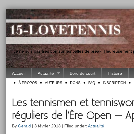
"Je ne suis pas très bon sur les balles de break. Heureusement
Accueil
Actualité
Bord de court
Histoire
À PROPOS
AUTEURS
DONS
FAQ
INSCRIPTION
Les tennismen et tenniswo
réguliers de l’Ère Open – 
By
Gerald
| 3 février 2018 | Filed under:
Actualité