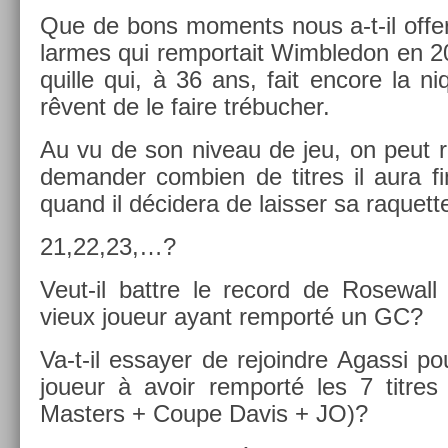
Que de bons mo­ments nous a-t-il of­fer
lar­mes qui re­mpor­tait Wimbledon en 2
quil­le qui, à 36 ans, fait en­core la 
rêvent de le faire trébuch­er.
Au vu de son niveau de jeu, on peut r
de­mand­er com­bi­en de tit­res il aura f
quand il décidera de laiss­er sa raquet­te
21,22,23,…?
Veut-il battre le re­cord de Rosewall 
vieux joueur ayant re­mporté un GC?
Va-t-il es­say­er de re­joindre Agas­si p
joueur à avoir re­mporté les 7 tit­r
Mast­ers + Coupe Davis + JO)?