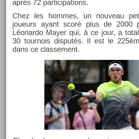
après 72 par­ticipa­tions.
Chez les hom­mes, un nouveau pet
joueurs ayant scoré plus de 2000 po
Léonar­do Mayer qui, à ce jour, a tota
30 tour­nois dis­putés. Il est le 225èm
dans ce clas­se­ment.