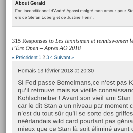
About
Gerald
Fan in­con­dition­nel d'André Agas­si malgré mon amour pour Stef­fi
ers de Stefan Ed­berg et de Just­ine Henin.
315 Responses to
Les tennismen et tenniswomen le
l’Ère Open – Après AO 2018
« Précédent
1
2
3
4
Suivant »
Homais
13 février 2018 at 20:30
Si Fed passe Bemelmans,ce n’est pas 
qu’il retrouve mais sa vieille connaissan
Kohlschreiber ! Avant son vieil ami Stan
car le dit Stan a un niveau par moment c
n’est du tout sûr qu’il se sorte des griffe
néérlandais wild card pourtant pas génial
mieux que ce Stan là soit éliminé avant c