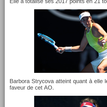
Elle a totalisé ses 2017 points en 21 to
Bar­bora Strycova at­teint quant à elle 
faveur de cet AO.