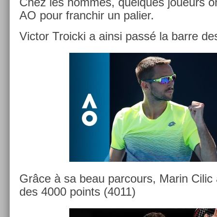
Chez les hom­mes, quel­ques joueurs ont
AO pour franchir un pali­er.
Vic­tor Troic­ki a ainsi passé la barre d
Grâce à sa beau par­cours, Marin Cilic
des 4000 points (4011)