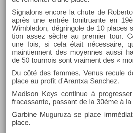
Sig­nalons en­core la chute de Rober­to
après une entrée tonit­ruan­te en 19è
Wimbledon, dégrin­gole de 10 places su
tion assez sèche au pre­mi­er tour. C
une fois, si cela était néces­saire, 
main­tien­nent des moyen­nes aussi ha
de 50 tour­nois sont vrai­ment des « mo
Du côté des fem­mes, Venus re­cule d
place au pro­fit d’Arantxa Sanchez.
Madison Keys con­tinue à pro­gress­e
fracas­sante, pas­sant de la 30ème à l
Gar­bine Muguruza se place im­média
place.