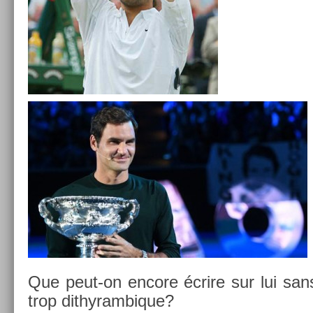
Que peut-on en­core écrire sur lui sans 
trop di­thyram­bique?