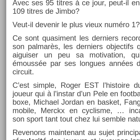
Avec ses 95 tit­res à ce jour, peut-il en­
109 tit­res de Jimbo?
Veut-il de­venir le plus vieux numéro 1?
Ce sont quasi­ment les de­rni­ers re­co
son pal­marès, les de­rni­ers ob­jec­tifs
aiguis­er un peu sa motiva­tion, 
émoussée par ses lon­gues années d
cir­cuit.
C’est sim­ple, Roger EST l’his­toire du
joueur qui à l’instar d’un Pele en foot­
boxe, Mic­hael Jor­dan en bas­ket, Fan­g
mobile, Merckx en cyc­lisme, … in­car
son sport tant tout chez lui semble natu
Re­venons main­tenant au sujet prin­cip­a