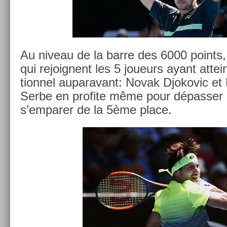
Au niveau de la barre des 6000 points,
qui re­joig­nent les 5 joueurs ayant at­tein
tion­nel auparavant: Novak Djokovic et 
Serbe en pro­fite même pour dépass­er 
s’em­par­er de la 5ème place.