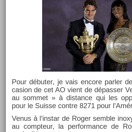
Pour débuter, je vais en­core parl­er d
cas­ion de cet AO vient de dépass­er V
au som­met » à dis­tan­ce qui les op­
pour le Suis­se con­tre 8271 pour l’Amér
Venus à l’instar de Roger semble in­o
au com­pteur, la per­for­mance de Ro