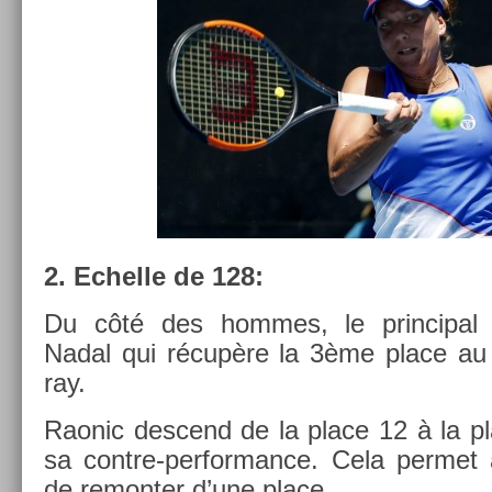
2. Ec­helle de 128:
Du côté des hom­mes, le prin­cip­al 
Nadal qui récupère la 3ème place au 
ray.
Raonic de­scend de la place 12 à la p
sa contre-performance. Cela per­met 
de re­mont­er d’une place.