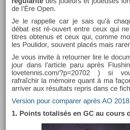
régularité
des joueurs et joueuses lo
de l’Ère Open.
Je le rap­pelle car je sais qu’à chaq
débat est ré-ouvert entre ceux qui ne
tit­res ob­tenus et ceux qui, comme mo
les Poulidor, souvent placés mais rare­
Je vous in­vite à re­tourn­er lire le doc
jour dans l’ar­ticle paru après Flush­i
lovetennis.com/?p=20702 ) si v
rafraîchir la mémoire quant à ma faço
ar­riv­er aux résul­tats re­pris dans ce fic­
Vers­ion pour com­par­er après AO 2018
1. Points totalisés en GC au cours d