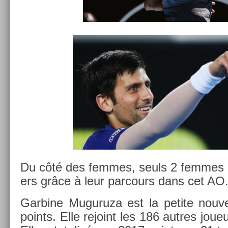
Du côté des fem­mes, seuls 2 fem­mes p
ers grâce à leur par­cours dans cet AO
Gar­bine Muguruza est la petite nouvel
points. Elle re­joint les 186 aut­res jou