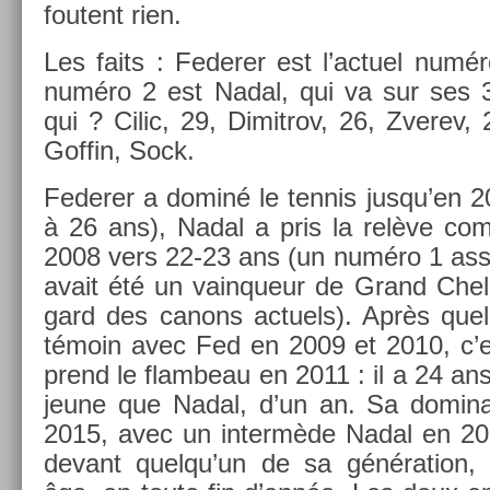
foutent rien.
Les faits : Feder­er est l’ac­tuel num
numéro 2 est Nadal, qui va sur ses 
qui ? Cilic, 29, Di­mit­rov, 26, Zverev
Gof­fin, Sock.
Feder­er a dominé le ten­nis jusqu’en 
à 26 ans), Nadal a pris la relève c
2008 vers 22-23 ans (un numéro 1 asse
avait été un vain­queur de Grand Che
gard des canons ac­tuels). Après quel
témoin avec Fed en 2009 et 2010, c’es
prend le flam­beau en 2011 : il a 24 an
jeune que Nadal, d’un an. Sa domina­
2015, avec un in­termède Nadal en 201
de­vant quel­qu’un de sa généra­tion