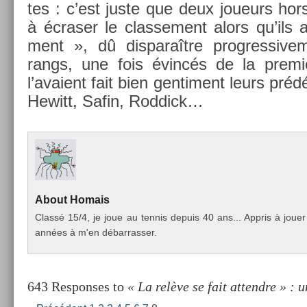
tes : c’est juste que deux joueurs hor
à écras­er le clas­se­ment alors qu’ils 
ment », dû dis­paraître pro­gres­sive­
rangs, une fois évincés de la prem
l’avaient fait bien gen­ti­ment leurs p
Hewitt, Safin, Rod­dick…
About
Homais
Classé 15/4, je joue au ten­nis de­puis 40 ans... Appris à joue
années à m'en débar­rass­er.
643 Responses to
« La relève se fait attendre » : 