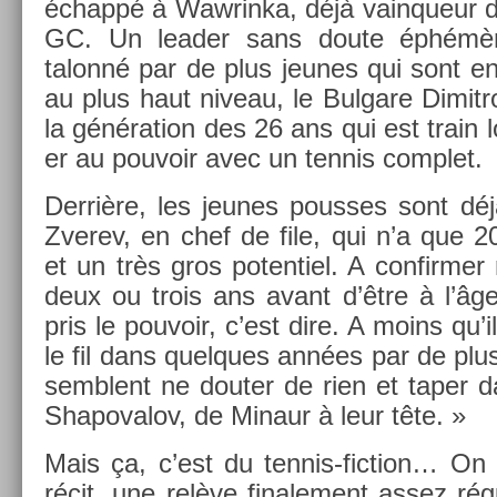
échappé à Waw­rinka, déjà vain­queur d
GC. Un lead­er sans doute éphémèr
talonné par de plus jeunes qui sont en 
au plus haut niveau, le Bul­gare Di­mit­r
la généra­tion des 26 ans qui est train l
er au pouvoir avec un ten­nis com­plet.
Derrière, les jeunes pous­ses sont déjà
Zverev, en chef de file, qui n’a que 2
et un très gros poten­tiel. A con­firm­er
deux ou trois ans avant d’être à l’âg
pris le pouvoir, c’est dire. A moins qu’i
le fil dans quel­ques années par de plu
semblent ne dout­er de rien et taper d
Shapovalov, de Minaur à leur tête. »
Mais ça, c’est du tennis-fiction… On 
récit, une relève fin­ale­ment assez ré