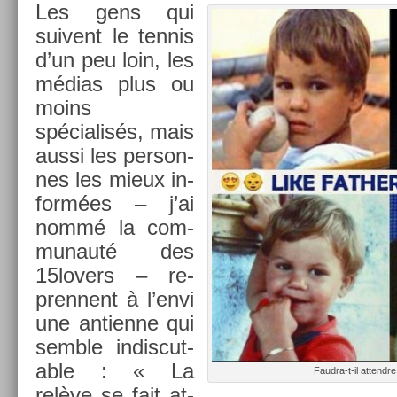
Les gens qui
suivent le ten­nis
d’un peu loin, les
médias plus ou
moins
spécialisés, mais
aussi les per­son­
nes les mieux in­
formées – j’ai
nommé la com­
munauté des
15lovers – re­
pren­nent à l’envi
une anti­en­ne qui
semble in­dis­cut­
able : « La
Faudra-t-il at­tendr
relève se fait at­