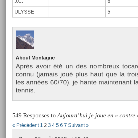
J.C.
6
ULYS­SE
5
About
Mon­tagne
Après avoir été un des nombreux tocar
connu (jamais joué plus haut que la troisi
les années 60/70), je hante main­tenant la
ten­nis.
549 Responses to
Aujourd’hui je joue en « contr
« Précédent
1
2
3
4
5
6
7
Suivant »