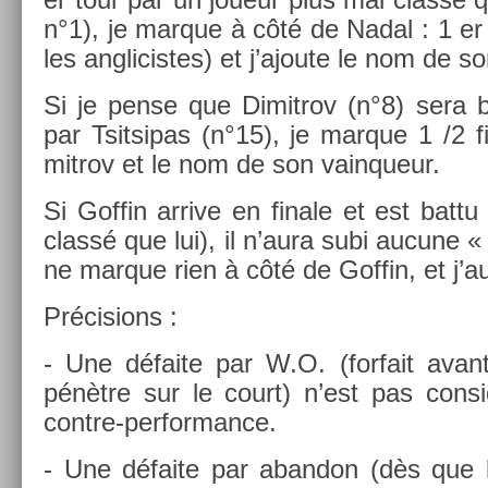
n°1), je mar­que à côté de Nadal : 1 er
les an­glicis­tes) et j’ajoute le nom de s
Si je pense que Di­mit­rov (n°8) sera b
par Tsit­sipas (n°15), je mar­que 1 /2 f
mit­rov et le nom de son vain­queur.
Si Gof­fin ar­rive en fin­ale et est bat
classé que lui), il n’aura subi aucune « 
ne mar­que rien à côté de Gof­fin, et j’au
Précis­ions :
- Une défaite par W.O. (for­fait avan
pénètre sur le court) n’est pas con
contre-performance.
- Une défaite par ab­an­don (dès que 