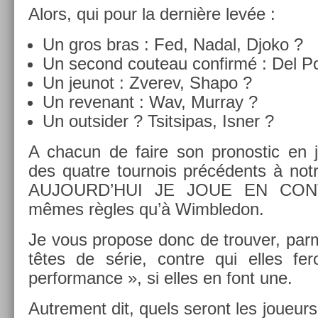
Alors, qui pour la dernière levée :
Un gros bras : Fed, Nadal, Djoko ?
Un second co­uteau con­firmé : Del Po
Un jeunot : Zverev, Shapo ?
Un re­venant : Wav, Mur­ray ?
Un out­sid­er ? Tsit­sipas, Isner ?
A chacun de faire son pro­nos­tic en
des quat­re tour­nois précédents à not
AUJOURD’HUI JE JOUE EN CON­T
mêmes règles qu’à Wimbledon.
Je vous pro­pose donc de trouv­er, par
têtes de série, con­tre qui elles fe
performance », si elles en font une.
Aut­re­ment dit, quels seront les joueur