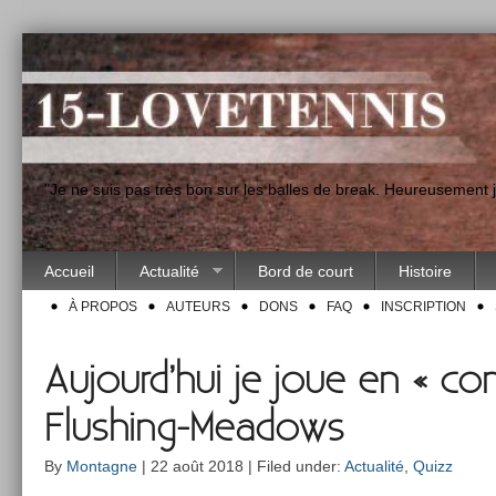
"Je ne suis pas très bon sur les balles de break. Heureusement
Accueil
Actualité
Bord de court
Histoire
À PROPOS
AUTEURS
DONS
FAQ
INSCRIPTION
Aujourd’hui je joue en « con
Flushing-Meadows
By
Montagne
| 22 août 2018 | Filed under:
Actualité
,
Quizz