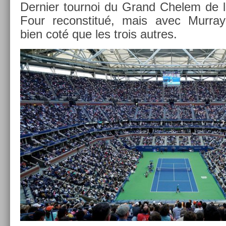
De­rni­er tour­noi du Grand Chelem de 
Four re­constitué, mais avec Mur­ray
bien coté que les trois aut­res.