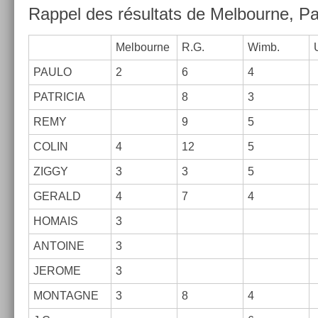
Rap­pel des résul­tats de Mel­bour­ne, P
Mel­bour­ne
R.G.
Wimb.
PAULO
2
6
4
PAT­RICIA
8
3
REMY
9
5
COLIN
4
12
5
ZIGGY
3
3
5
GERALD
4
7
4
HOMAIS
3
AN­TOINE
3
JEROME
3
MON­TAGNE
3
8
4