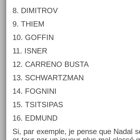
8. DI­MIT­ROV
9. THIEM
10. GOF­FIN
11. ISNER
12. CAR­RENO BUSTA
13. SCHWARTZMAN
14. FOG­NINI
15. TSIT­SIPAS
16. ED­MUND
Si, par ex­em­ple, je pense que Nadal s
er tour par un joueur plus mal classé que