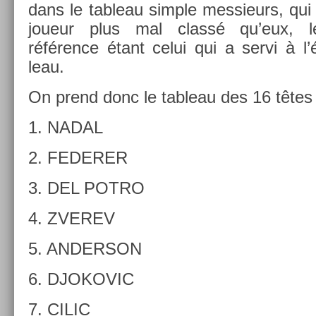
dans le tab­leau sim­ple mes­sieurs, qui 
joueur plus mal classé qu’eux, l
référence étant celui qui a servi à l’é
leau.
On prend donc le tab­leau des 16 têtes 
1. NADAL
2. FEDER­ER
3. DEL POTRO
4. ZVEREV
5. AN­DER­SON
6. DJOKOVIC
7. CILIC