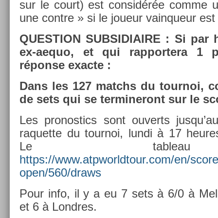
sur le court) est con­sidérée comme u
une con­tre » si le joueur vain­queur es
QUES­TION SUB­SIDIAIRE : Si par h
ex-aequo, et qui rap­portera 1
réponse ex­ac­te :
Dans les 127 matchs du tour­noi, com
de sets qui se ter­mineront sur le sc
Les pro­nos­tics sont ouverts jusqu’a
raquet­te du tour­noi, lundi à 17 heure
Le tab­l
https://www.atpworldtour.com/en/score
open/560/draws
Pour info, il y a eu 7 sets à 6/0 à Mel
et 6 à Londres.