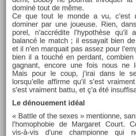
dominé tout de même.
Ce que tout le monde a vu, c’est u
domin­er par une joueuse. Rien, dans
porel, n’accrédite l’hypothèse qu’il 
balancé le match ; il es­sayait bien de
et il n’en mar­quait pas assez pour l’em­
bi­en il a touché en per­dant, com­bi­en
gag­nant, en­core une fois nous ne 
Mais pour le coup, j’irai dans le se
lorsqu’el­le af­firme qu’il s’est vrai­men
s’est vrai­ment battu, et ç’a été in­suf­fis
Le dénoue­ment idéal
« Battle of the sexes » men­tion­ne, sans
l’homop­hobie de Mar­garet Court. Cor
vis-à-vis d’une cham­pion­ne qui