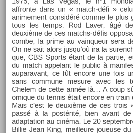
1975, à Las Vegas, le n°1 mon­di­
affron­te dans un « match-défi » celu
anime­ment con­sidéré comme le plus 
tous les temps, Rod Laver, âgé d
deuxième de ces matchs-défis op­posa
combe, la prime au vain­queur sera d
On ne sait alors jusqu’où ira la sur­ench
que, CBS Sports étant de la par­tie, 
du match ap­pelant le pub­lic à man­if
auparavant, ce fût en­core une fois u
sans com­mune mesure avec les to
Chelem de cette année-là… A coup sû
omique du ten­nis était en­core en train 
Mais c’est le deuxième de ces trois 
passé à la postérité, bien avant de f
adap­ta­tion au cinéma. Le 20 sep­tembr
Bi­llie Jean King, meil­leure joueuse 