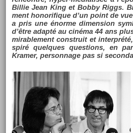
Bi­llie Jean King et Bobby Riggs. Bi
ment honorifique d’un point de vue 
a pris une énorme di­mens­ion sym­
d’être adapté au cinéma 44 ans plus 
mirab­le­ment con­struit et in­terprété
spiré quel­ques ques­tions, en par­
Kram­er, per­son­nage pas si secon­da