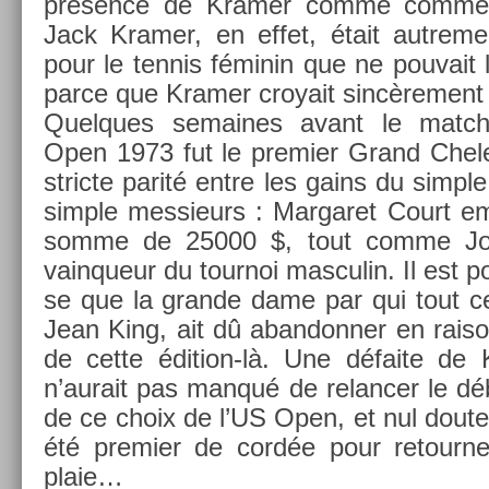
présence de Kram­er comme com­men
Jack Kram­er, en effet, était aut­re­m
pour le ten­nis féminin que ne pouvait 
parce que Kram­er croyait sincère­ment à 
Quel­ques semaines avant le match
Open 1973 fut le pre­mi­er Grand Chel
stric­te parité entre les gains du sim­
sim­ple mes­sieurs : Mar­garet Court em­
somme de 25000 $, tout comme Jo
vain­queur du tour­noi mas­culin. Il est 
se que la gran­de dame par qui tout cela
Jean King, ait dû ab­an­donn­er en raiso
de cette édition-là. Une défaite de
n’aurait pas manqué de re­lanc­er le déb
de ce choix de l’US Open, et nul doute
été pre­mi­er de cordée pour re­tourn
plaie…