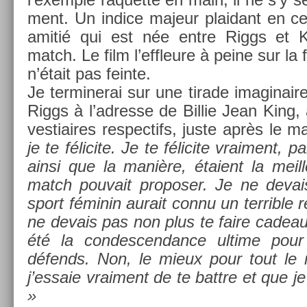
ment. Un in­dice majeur plaidant en ce 
amitié qui est née entre Riggs et K
match. Le film l’effleure à peine sur la 
n’était pas fein­te.
Je ter­minerai sur une tirade im­aginai
Riggs à l’ad­resse de Bi­llie Jean King, 
ves­tiaires re­spec­tifs, juste après le 
je te félicite. Je te félicite vrai­ment, p
ainsi que la manière, étaient la meil
match pouvait pro­pos­er. Je ne de­vai
sport féminin aurait connu un ter­rible r
ne de­vais pas non plus te faire cadeau
été la con­des­cendan­ce ul­time po
défends. Non, le mieux pour tout le 
j’es­saie vrai­ment de te battre et que je
»