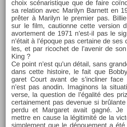
choix scénaris­tique que de faire co­ïn
sa re­la­tion avec Marilyn Bar­nett en 
prêter à Marilyn le pre­mi­er pas. Bi­lli
sur le film, caution­ne cette vers­ion 
avor­te­ment de 1971 n’est-il pas le sig
n’était à l’époque pas cer­taine de ses o
les, et par ricoc­het de l’avenir de son
King ?
Ce point n’est qu’un détail, sans gran­d
dans cette his­toire, le fait que Bob
garet Court avant de s’inclin­er face 
n’est pas an­odin. Im­aginons la situa­ti
ver­se, la ques­tion de l’égalité des p
cer­taine­ment pas de­venue si brûlante s
perdu et Mar­garet avait gagné. Je 
mettre en cause la légitimité de la vic­t
simple­ment que le dénoue­ment a été le