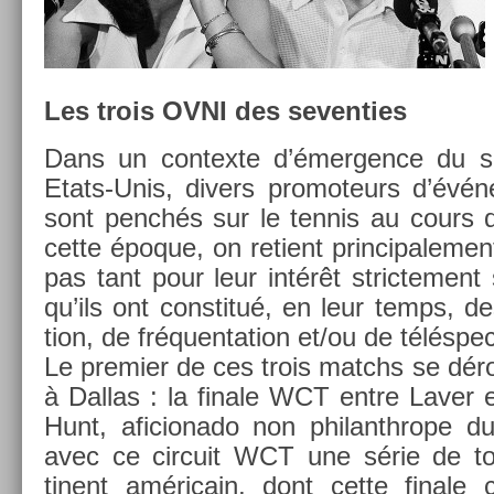
Les trois OVNI des sevent­ies
Dans un con­tex­te d’émerg­ence du s
Etats-Unis, di­v­ers pro­moteurs d’évén
sont penchés sur le ten­nis au cours
cette époque, on re­tient prin­cipale­me
pas tant pour leur intérêt stric­te­ment 
qu’ils ont con­stitué, en leur temps, d
tion, de fréquen­ta­tion et/ou de téléspec
Le pre­mi­er de ces trois matchs se dér
à Dal­las : la fin­ale WCT entre Laver
Hunt, aficionado non philanthrope du t
avec ce cir­cuit WCT une série de tou
tinent américain, dont cette fin­ale co