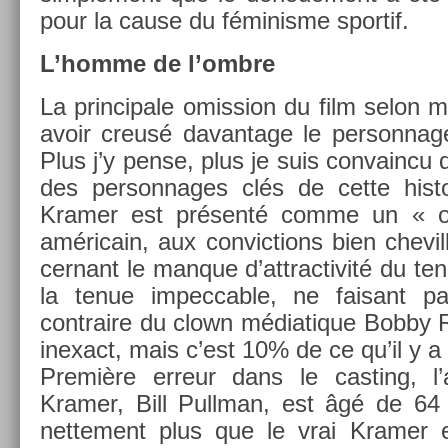
pour la cause du féminis­me spor­tif.
L’homme de l’ombre
La prin­cipale omiss­ion du film selon 
avoir creusé davan­tage le per­son­na
Plus j’y pense, plus je suis con­vain­cu 
des per­son­nages clés de cette his­t
Kram­er est présenté comme un « of­f
américain, aux con­vic­tions bien chevi
cer­nant le man­que d’attrac­tivité du te
la tenue im­pecc­able, ne faisant 
contra­ire du clown médiatique Bobby 
in­exact, mais c’est 10% de ce qu’il y a
Première er­reur dans le cast­ing, l’ac
Kram­er, Bill Pullman, est âgé de 64
net­te­ment plus que le vrai Kram­er 