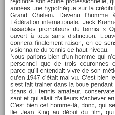
re­joindre son écurie pro­fes­sion­nelle, q
années une hy­pothèque sur la crédibili
Grand Chelem. De­venu l’homme à 
Fédéra­tion in­ter­nationale, Jack Kram­
lass­ables pro­moteurs du ten­nis « O
ouvert à tous sans dis­tinc­tion. L’ouv
don­nera fin­ale­ment raison, en ce sen
vision­naire du ten­nis de haut niveau.
Nous par­lons bien d’un homme qui n’est
per­son­nel que de trois co­uron­ne
parce qu’il en­ten­dait vivre de son mét
qu’en 1947 c’était mal vu. C’est bien
s’est fait train­er dans la boue pen­dant
tisans du ten­nis amateur, con­ser­vate
sant et qui al­lait d’ail­leurs s’ac­hev­er e
C’est bien cet homme-là, donc, qui se 
llie Jean King au début du film, qui l