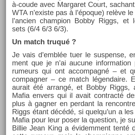
à-coude avec Mar­garet Court, sac­hant 
WTA n’exis­te pas à l’époque) relève le 
l’an­ci­en champ­ion Bobby Riggs, et 
sets (6/4 6/3 6/3).
Un match truqué ?
Je vais d’emblée tuer le sus­pen­se, en
ment que je n’ai aucune in­for­ma­tion pa
rumeurs qui ont ac­compagné – et qui
compagn­er – ce match légen­daire. En
aurait été ar­rangé, et Bobby Riggs, 
Mafia en­v­ers qui il avait contra­cté de
plus à gagn­er en per­dant la re­ncontr
Riggs étant décédé, si quel­qu’un a les
Mafia pour leur poser la ques­tion, je su
Bi­llie Jean King a évidem­ment tenté 