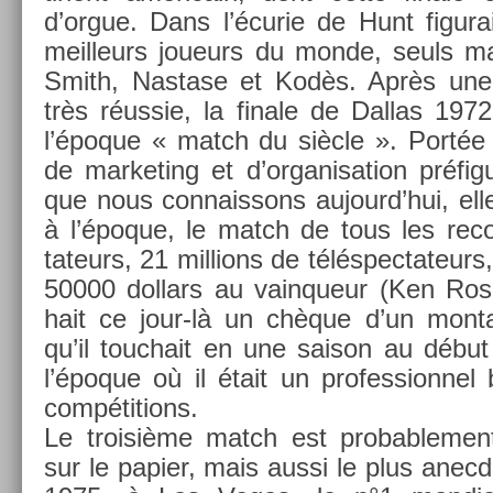
d’orgue. Dans l’écurie de Hunt figura
meil­leurs joueurs du monde, seuls ma
Smith, Nas­tase et Kodès. Après une 
très réussie, la fin­ale de Dal­las 19
l’époque « match du siècle ». Portée 
de mar­ket­ing et d’or­ganisa­tion préfig
que nous con­nais­sons aujourd’hui, elle 
à l’époque, le match de tous les re­c
tateurs, 21 mill­ions de téléspec­tateurs
50000 dol­lars au vain­queur (Ken Ros
hait ce jour-là un chèque d’un mon­t
qu’il touc­hait en une saison au débu
l’époque où il était un pro­fes­sion­ne
com­péti­tions.
Le troisiè­me match est pro­bab­le­men
sur le papi­er, mais aussi le plus an­ec­