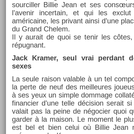
sour­cill­er Bi­llie Jean et ses consœur
l’avenir in­cer­tain, et qui les ex­clu
américaine, les privant ainsi d’une plac
du Grand Chelem.
Il y aurait de quoi se tenir les côtes,
répug­nant.
Jack Kram­er, seul vrai per­dant de
sexes
La seule raison val­able à un tel com­po
la perte de neuf des meil­leures joue
à ses yeux un sim­ple dom­mage col­latér­
fin­an­ci­er d’une telle décis­ion serait s
valait pas la peine de négoci­er quoi q
gard­er à la maison. Le mo­ment le plus
est bel et bien celui où Bi­llie Jean