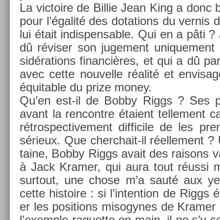
La vic­toire de Bi­llie Jean King a donc b
pour l’égalité des dota­tions du ver­nis de
lui était in­dis­pens­able. Qui en a pâti 
dû réviser son juge­ment uni­que­ment
sidéra­tions fin­an­cières, et qui a dû pa
avec cette nouvel­le réalité et en­visag
équit­able du prize money.
Qu’en est-il de Bobby Riggs ? Ses pro
avant la re­ncontre étaient tel­le­ment c
rétros­pective­ment dif­ficile de les pre
sérieux. Que cherchait-il réel­le­ment 
taine, Bobby Riggs avait des raisons va
à Jack Kram­er, qui aura tout réussi 
sur­tout, une chose m’a sauté aux yeu
cette his­toire : si l’in­ten­tion de Riggs 
er les posi­tions mis­ogynes de Kram­er 
l’exem­ple raquet­te en main, il ne s’y se