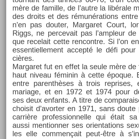
mère de famil­le, de l’autre la libérale mi
des droits et des rémunéra­tions entr
n’en pas dout­er, Mar­garet Court, lors
Riggs, ne per­cevait pas l’ampleur de 
que re­celait cette re­ncontre. Si l’on en 
es­sentiel­le­ment ac­cepté le défi pour
cières.
Mar­garet fut en effet la seule mère de 
haut niveau féminin à cette époque. E
entre parenthèses à trois re­prises
mariage, et en 1972 et 1974 pour do
ses deux en­fants. A titre de com­paraiso
choisit d’avort­er en 1971, sans doute 
carrière pro­fes­sion­nelle qui était s
aussi men­tionn­er ses orien­ta­tions sexu
les elle com­men­çait peut-être à s’in­