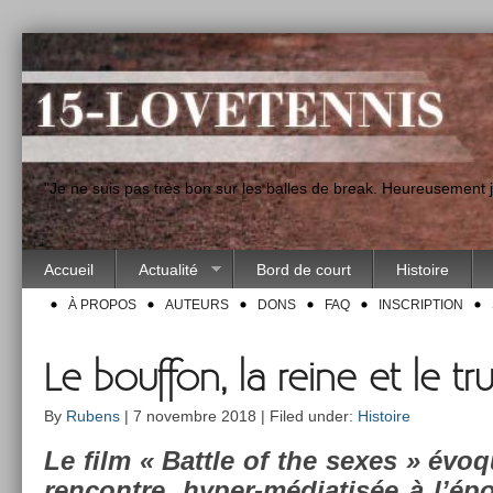
"Je ne suis pas très bon sur les balles de break. Heureusement
Accueil
Actualité
Bord de court
Histoire
À PROPOS
AUTEURS
DONS
FAQ
INSCRIPTION
Le bouffon, la reine et le tr
By
Rubens
| 7 novembre 2018 | Filed under:
Histoire
Le film « Battle of the sexes » évoq
re­ncontre, hyper-médiatisée à l’ép