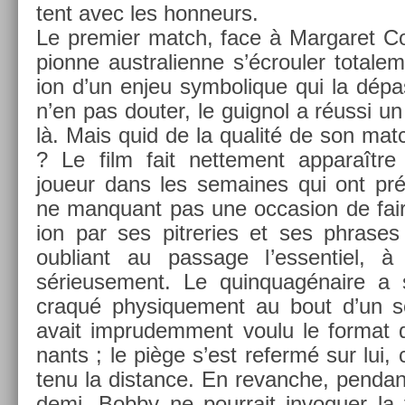
tent avec les hon­neurs.
Le pre­mi­er match, face à Mar­garet C
pion­ne australien­ne s’écroul­er totale­
ion d’un enjeu sym­bolique qui la dépas
n’en pas dout­er, le guig­nol a réussi u
là. Mais quid de la qualité de son matc
? Le film fait net­te­ment ap­paraître 
joueur dans les semaines qui ont préc
ne man­quant pas une oc­cas­ion de fair
ion par ses pit­re­ries et ses phrase
oub­liant au pas­sage l’es­sentiel, à 
sérieuse­ment. Le quin­quagénaire a
craqué physique­ment au bout d’un se
avait im­prudem­ment voulu le for­mat 
nants ; le piège s’est re­fermé sur lui, 
tenu la dis­tan­ce. En re­vanche, pen­dan
demi, Bobby ne pour­rait in­voqu­er la 