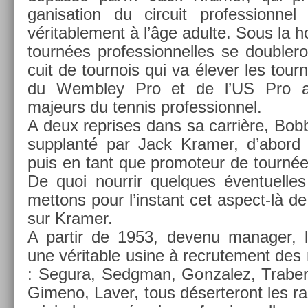
ganisa­tion du cir­cuit pro­fes­sion­ne
véritab­le­ment à l’âge adul­te. Sous la h
tournées pro­fes­sion­nelles se doub­lero
cuit de tour­nois qui va élever les tour
du Wembley Pro et de l’US Pro a
majeurs du ten­nis pro­fes­sion­nel.
A deux re­prises dans sa carrière, Bo
sup­planté par Jack Kram­er, d’abord 
puis en tant que pro­moteur de tournées 
De quoi nour­rir quel­ques éven­tuel­
met­tons pour l’instant cet aspect-là de
sur Kram­er.
A par­tir de 1953, de­venu man­ag­er, l
une vérit­able usine à re­crute­ment des
: Segura, Sedgman, Gon­zalez, Traber
Gimeno, Laver, tous déser­teront les 