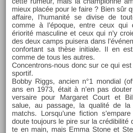
cette rumeur, mais la cham­pion­ne amé
mieux placée pour le faire ? Bien sûr 
af­faire, l’humanité se di­v­ise de t
comme à l’époque, entre ceux qui c
ériorité mas­culine et ceux qui n’y cro
des deux camps puisera dans l’événe­m
con­for­tant sa thèse in­itiale. Il en e
comme de tous les aut­res.
Concentrons-nous donc sur ce qui est vér
spor­tif.
Bobby Riggs, an­ci­en n°1 mon­di­al (of
ans en 1973, était à n’en pas dout­er 
versaire pour Mar­garet Court et Bi­
salue, au pas­sage, la qualité de la r
matchs. Lorsqu’une fic­tion s’em­pare
doute toujours le pire sur la crédibilité
te en main, mais Emma Stone et Stev