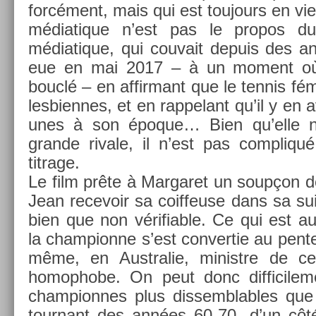
forcément, mais qui est toujours en vie 
médiatique n’est pas le pro­pos du 
médiatique, qui co­uvait de­puis des an
eue en mai 2017 – à un mo­ment où l
bouclé – en af­firmant que le ten­nis fém
les­bien­nes, et en rap­pelant qu’il y en
unes à son époque… Bien qu’elle
gran­de rivale, il n’est pas com­pliqu
titrage.
Le film prête à Mar­garet un soupçon dès 
Jean re­cevoir sa co­if­feuse dans sa sui
bien que non vérifi­able. Ce qui est aut
la cham­pion­ne s’est con­ver­tie au pen­
même, en Australie, ministre de ce 
homop­hobe. On peut donc dif­ficile­m
cham­pion­nes plus dis­sembl­ables qu
tour­nant des années 60-70, d’un côté l