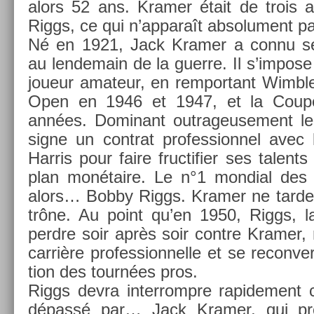
alors 52 ans. Kram­er était de trois 
Riggs, ce qui n’ap­paraît ab­solu­ment pa
Né en 1921, Jack Kram­er a connu se
au len­demain de la guer­re. Il s’im­pos
joueur amateur, en re­mpor­tant Wimbl
Open en 1946 et 1947, et la Coup
années. Dominant out­rageuse­ment le 
signe un contra­t pro­fes­sion­nel avec
Har­ris pour faire fruc­tifi­er ses talents
plan monétaire. Le n°1 mon­di­al des pr
alors… Bobby Riggs. Kram­er ne tarde 
trône. Au point qu’en 1950, Riggs, l
per­dre soir après soir con­tre Kram­er
carrière pro­fes­sion­nelle et se re­con­ve
tion des tournées pros.
Riggs devra in­ter­rompre rapide­ment ce
dépassé par… Jack Kram­er, qui pr