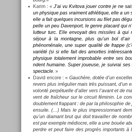
Karim : «
J’ai vu Kvitova jouer con­tre je ne sai
un physique pas vrai­ment athlétique, elle a un 
elle a fait quel­ques in­curs­ions au filet pas 
pelle un peu Daven­port, le genre placard qui n
lut­teur turc. Elle en­voyait des mis­siles à qu
séjour à la mon­tagne, plus qu’un bol d’air 
phénoménale, une super qualité de frap­pe (c’es
variété (si si elle fait des amort­ies in­téres­s
physique totale­ment im­prob­able entre ses bou
ndent humaine. Super joueuse, je suiv­rai ses é
spec­tacle
. »
David en­core : «
Gauchère, dotée d’un ex­cel­len
re­v­ers plus ir­réguli­er mais très puis­sant, d’un 
volonté per­pétuel­le d’aller vers l’avant et de mar­
vent de fraîcheur sur le cir­cuit féminin. Le con
doub­le­ment frap­pant : de par la philosop­hie de
en­suite. (…) Mais le plus im­pres­sion­nant de­m
qu’un di­amant brut qui doit travaill­er de nom
est par ex­em­ple médioc­re, elle a une bouée ab­
per­dre et peut faire des progrès im­por­tants à