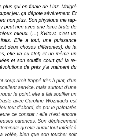
s plus qui en fin­ale de Linz. Malgré
super jeu, ça dépote sévère­ment. Et
dégueu non plus. Son physique me rap­
’y peut rien avec une force brute de
i mieux mieux.
(…)
Kvitova c’est un
frais. Elle a tout, une puis­sance
t deux choses dif­féren­tes), de la
antes, elle va au filet) et un même un
ées et son souffle court qui la re­
volu­tions de près y’a vrai­ment du
t coup droit frappé très à plat, d’un
ex­cel­lent ser­vice, mais sur­tout d’une
qu­er le point, elle a fait souffl­er un
tra­ste avec Caroline Woz­niac­ki est
 jeu tout d’abord, de par le pal­marès
eure ce con­stat : elle n’est en­core
breuses car­ences. Son déplace­ment
dominale qu’elle aurait tout intérêt à
 la volée, bien que son touch­er soit