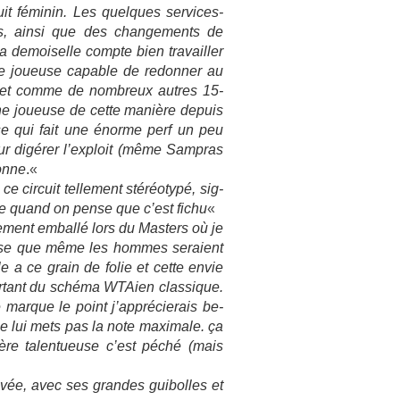
cuit féminin. Les quel­ques services-
ers, ainsi que des chan­ge­ments de
 de­moisel­le com­pte bien travaill­er
une joueuse cap­able de re­donn­er au
se, et comme de nombreux aut­res 15-
ne joueuse de cette manière de­puis
e qui fait une énorme perf un peu
ur digérer l’exploit (même Sampras
ronne
.
«
 cir­cuit tel­le­ment stéréotypé, sig­
ême quand on pense que c’est fichu
«
­ment em­ballé lors du Mast­ers où je
pense que même les hom­mes seraient
le a ce grain de folie et cette envie
ar­tant du schéma WTAi­en clas­sique.
e mar­que le point j’apprécierais be­
ne lui mets pas la note maximale. ça
re talen­tueuse c’est péché (mais
ivée, avec ses gran­des guibol­les et