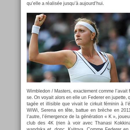
qu’elle a réalisée jusqu’à aujourd’hui.
Wimbledon / Mast­ers, ex­ac­te­ment comme l’avait f
se. On voyait alors en elle un Feder­er en jupet­te, qui
tagée et il­lisib­le que vivait le cir­kuit féminin 
WiWi, Serena en tête, bat­tue en brèche en 201
l’autre, l’émerg­ence de la généra­tion « K », joue
club des 4K (rien à voir avec Thanasi Kok­kinak
wandska et, donc, Kvitova. Comme Feder­er en 