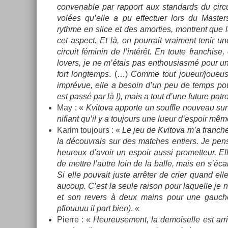
con­ven­able par rap­port aux stan­dards du cir­
volées qu’elle a pu ef­fectu­er lors du Mast­
rythme en slice et des amort­ies, montrent que la
cet as­pect. Et là, on pour­rait vrai­ment tenir 
cir­cuit féminin de l’intérêt. En toute franch­i
lovers, je ne m’étais pas en­thousiasmé pour u
fort longtemps
. (…)
Comme tout joueur/joueus
imprévue, elle a be­soin d’un peu de temps po
est passé par là !), mais a tout d’une fu­ture pat­
May : «
Kvitova ap­porte un souffle nouveau sur ce
nifiant qu’il y a toujours une lueur d’es­poir m
Karim toujours : «
Le jeu de Kvitova m’a franche
la découv­rais sur des matches en­ti­ers. Je 
heureux d’avoir un es­poir aussi pro­met­teur. El
de mettre l’autre loin de la balle, mais en s’éc
Si elle pouvait juste arrêter de crier quand ell
aucoup. C’est la seule raison pour laquel­le je 
et son re­v­ers à deux mains pour une gauchè
pfiouuuu il part bien)
.
«
Pier­re : «
Heureuse­ment, la de­moisel­le est arr