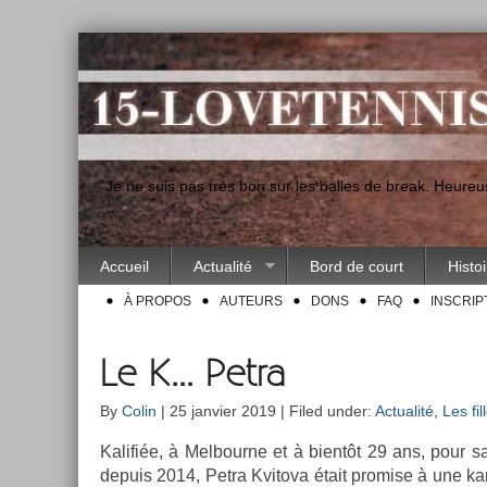
"Je ne suis pas très bon sur les balles de break. Heur
Accueil
Actualité
Bord de court
Histo
À PROPOS
AUTEURS
DONS
FAQ
INSCRIP
Le K… Petra
By
Colin
| 25 janvier 2019 | Filed under:
Actualité
,
Les fil
Kalifiée, à Mel­bour­ne et à bientôt 29 ans, pour
de­puis 2014, Petra Kvitova était pro­m­ise à une ka