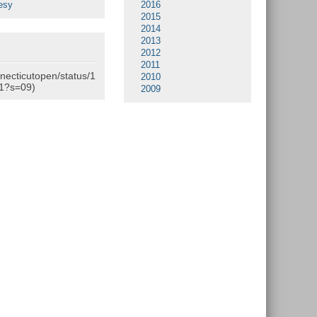
esy
2016
2015
2014
2013
2012
2011
nnecticutopen/status/1
2010
1?s=09)
2009