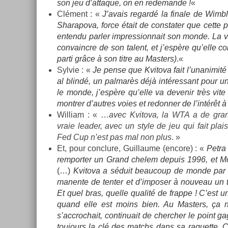
son jeu d’at­taque, on en re­deman­de !
«
Clément : «
J’avais re­gardé la fin­ale de Wimb
Sharapova, force était de con­stat­er que cette 
en­ten­du parl­er im­pres­sion­nait son monde. La 
con­vaincre de son talent, et j’espère qu’elle c
parti grâce à son titre au Mast­ers)
.
«
Syl­vie : «
Je pense que Kvitova fait l’unanimité : 
al blindé, un pal­marès déjà in­téres­sant pour
le monde, j’espère qu’elle va de­venir très vite
montr­er d’aut­res voies et re­donn­er de l’intérêt
Wil­liam : « …
avec Kvitova, la WTA a de gran
vraie lead­er, avec un style de jeu qui fait plai
Fed Cup n’est pas mal non plus
. »
Et, pour con­clure, Guil­laume (en­core) : «
Petra
re­mport­er un Grand chelem de­puis 1996, et 
(…)
Kvitova a séduit be­aucoup de monde par s
manen­te de tent­er et d’im­pos­er à nouveau un ten
Et quel bras, quel­le qualité de frap­pe ! C’est u
quand elle est moins bien. Au Mast­ers, ça n
s’accroc­hait, con­tinuait de cherch­er le point gag­
toujours la clé des matchs dans sa raquet­te. C