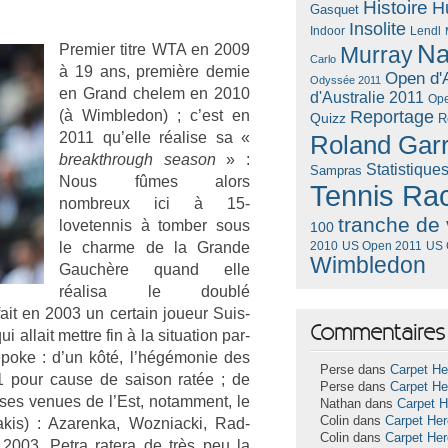
Histoire
H
Gasquet
Insolite
Lendl
Indoor
Na
Pre­mi­er titre WTA en 2009
Murray
Carlo
à 19 ans, première demie
Open d'A
Odyssée 2011
en Grand chelem en 2010
d'Australie 2011
Ope
(à Wimbledon) ; c’est en
Reportage
Quizz
R
2011 qu’elle réalise sa «
Roland Gar
breakthrough season
» :
Statistique
Sampras
Nous fûmes alors
Tennis Ra
nombreux ici à 15-
tranche de 
lovetennis à tomb­er sous
100
le char­me de la Gran­de
US Open 2011
US 
2010
Wimbledon
Gauchère quand elle
réalisa le doublé
ait en 2003 un cer­tain joueur Suis­
Commentaires 
 al­lait mettre fin à la situa­tion par­
à l’époke : d’un kôté, l’hégémonie des
Perse dans
Carpet He
1 pour cause de saison ratée ; de
Perse dans
Carpet He
uses venues de l’Est, notam­ment, le
Nathan dans
Carpet 
Colin dans
Carpet He
is) : Azaren­ka, Woz­niac­ki, Rad­
Colin dans
Carpet He
2003, Petra ratera de très peu la