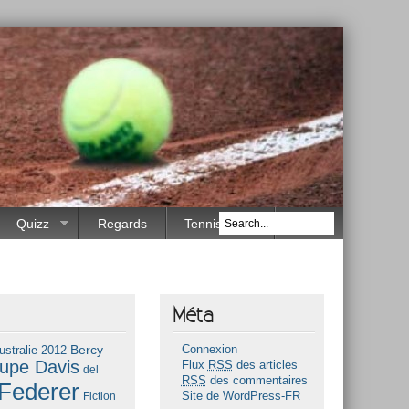
Quizz
Regards
Tennis Race
Méta
Bercy
ustralie 2012
Connexion
upe Davis
Flux
RSS
des articles
del
RSS
des commentaires
Federer
Fiction
Site de WordPress-FR