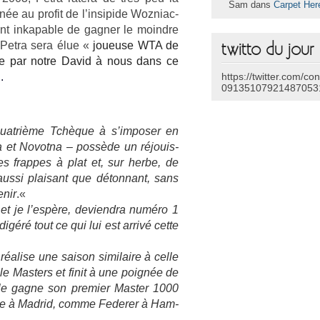
Sam dans
Carpet Her
ée au pro­fit de l’in­sipide Woz­niac­
nt in­kap­able de gagn­er le moindre
e, Petra sera élue «
joueuse WTA de
twitto du jour
mme par notre David à nous dans ce
.
https://twitter.com/co
09135107921487053
uat­rième Tchèque à s’im­pos­er en
a et Novot­na – possède un réjouis­
s frap­pes à plat et, sur herbe, de
t aussi plaisant que déton­nant, sans
enir
.
«
 et je l’espère, de­viendra numéro 1
igéré tout ce qui lui est arrivé cette
 réalise une saison similaire à celle
e Mast­ers et finit à une poignée de
le gagne son pre­mi­er Mast­er 1000
nne à Mad­rid, comme Feder­er à Ham­