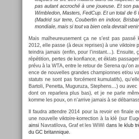
pas autant accroché à une joueuse. Et son pal­
Wimbledon, Mast­ers, Fed­Cup. Et un total de 6 tit
(Mad­rid sur terre, Co­uber­tin en in­door, Bris
mon­diale, mais si tout va bien cela de­vrait venir
Mais mal­heureuse­ment ça ne s’est pas passé 
2012, elle passe (à deux re­prises) à une vik­toire 
teindra jamais (enfin, pour l’instant…). En­suite,
répéti­tion, per­tes de kon­fian­ce, et éklats pas­s
prévu à la WTA, entre le re­tour de Serena qu’on ava
ence de nouvel­les gran­des cham­pion­nes et/ou 
statuts ne sont pas forcément kumulatifs), qu’ell
Bar­toli, Penet­ta, Muguruza, Step­hens…) ou avec (
dont on re­par­lera plus bas), et je ne parle mê
komme les poux, on n’ar­rive jamais à se débar­rass
Il faud­ra at­tendre 2014 pour la re­voir en fin­a
une nouvel­le viktoire-korrection à la klé (sur Eu
ainsi
Nav­ratilova
,
Graf et les WiWi d
ans le klub t
du GC britan­nique
.