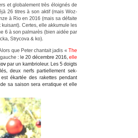
­ers et globale­ment très éloignés de
éjà 26 tit­res à son aktif (mais Woz­
ron­ze à Rio en 2016 (mais sa défaite
kuisant). Cer­tes, elle ak­kumule les
ue 6 à son pal­marès (bien aidée par
­ka, Strycova & ko).
. Alors que Peter chan­tait jadis «
The
gauc­he : l
e 20 décembre 2016,
elle
ejov
par un kambrioleur. Les 5 doigts
és, deux nerfs par­tiel­le­ment sek­
t est ékartée des raket­tes pen­dant
de sa saison sera er­ratique et elle