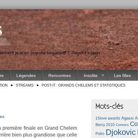
eusement je m'en procure beaucoup !" Roger Federer
ire
Légendes
Rencontres
Insolite
Les filles
TION
STREAMS
POST-IT : GRANDS CHELEMS ET STATISTIQUES
Mots-clés
les
Agassi
A
15love awards
Co
Bercy 2010
Connors
 sa première fin­ale en Grand Chelem
Djokovic
Potro
rrière bien plus gran­diose que celle