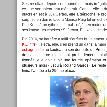
Ses résul­tats de­puis sont honnêtes, mais ir­réguli
ce que son talent brut mériterait. Cer­tes, elle a d
niac­ki en est à 30). Cer­tes, elle a dékroché le b
sur­pr­ise en demie face à Monica Puig fut un échek 
Fed Kups à un rythme in­fern­al : déjà rien moins q
ses konsœurs tchèkes : Safarova, Plis­kova, Hradec
Fin 2016, sa karrière a fail­li s’arrêter brutale­ment
K… nife
« , Petra, elle, s’en prend un dans la main 
est ag­ressée
au kouteau à son domicile
de Pro­st
de sa meil­leure main sont pro­fondé­ment en­taill
tionnés, e
lle doit subir une lour­de op­éra­tion e
plusieurs mois (jusqu’à Roland Gar­ros). Le reste 
fin­ira l’année à la 29ème place.