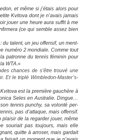
ledon, et même si j’étais alors pour
petite Kvitova dont je n’avais jamais
voir jouer une heure aura suf­fit à me
on­fir­mera (ce qui semble assez bien
du talent, un jeu of­fen­sif, un ment­
 une numéro 2 mon­diale. Comme tout
 la pat­ronne du ten­nis féminin pour
 à la WTA
.
«
­des chan­ces de s’être trouvé une
sir. Et le triplé Wimbledon-Master’s-
 Kvitova est la première gauchère à
Monica Seles en Australie. Di­ngue…
on ten­nis punchy, sa volonté per­
­nis, pas d’at­taque, mais of­fen­sif.
n plaisir de la re­gard­er jouer, même
e souriait pas toujours, mais elle
nant, quit­te à ar­ros­er, mais gar­dait
a faisait un mo­ment que je n’avais