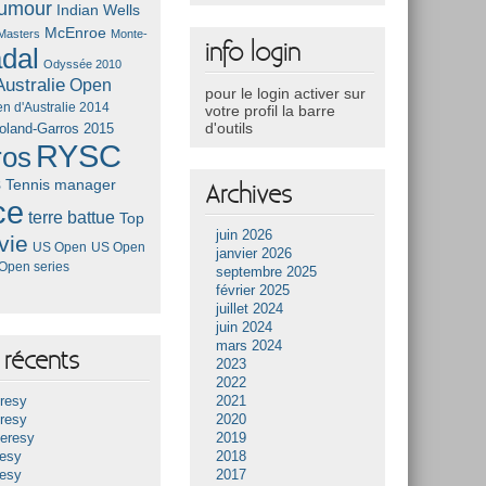
umour
Indian Wells
McEnroe
Masters
Monte-
info login
dal
Odyssée 2010
ustralie
Open
pour le login activer sur
n d'Australie 2014
votre profil la barre
d'outils
oland-Garros 2015
RYSC
ros
s
Tennis manager
Archives
ce
terre battue
Top
juin 2026
vie
US Open
US Open
janvier 2026
Open series
septembre 2025
février 2025
juillet 2024
juin 2024
mars 2024
récents
2023
2022
resy
2021
resy
2020
Heresy
2019
resy
2018
resy
2017