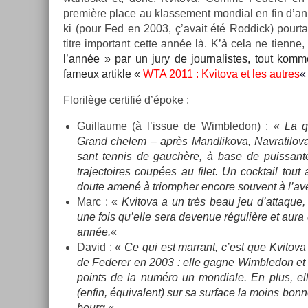
première place au klas­se­ment mon­di­al en fin d’ann
ki (pour Fed en 2003, ç’avait été Rod­dick) pour­ta
titre im­por­tant cette année là. K’à cela ne tien­n
l’année » par un jury de jour­nalis­tes, tout ko
fameux ar­tikle «
WTA 2011 : Kvitova et les aut­res
« 
Florilège cer­tifié d’époke :
Guil­laume (à l’issue de Wimbledon) : «
La q
Grand chelem – après Man­dlikova, Nav­ratilov
sant ten­nis de gauchère, à base de puis­sante
trajec­toires coupées au filet. Un co­cktail tou
doute amené à tri­omph­er en­core souvent à l’av
Marc : «
Kvitova a un très beau jeu d’at­taque,
une fois qu’elle sera de­venue régulière et aura d
année.
«
David : «
Ce qui est mar­rant, c’est que Kvitova
de Feder­er en 2003 : elle gagne Wimbledon et l
points de la numéro un mon­diale. En plus, el
(enfin, équivalent) sur sa sur­face la moins bo
bourg
.
«