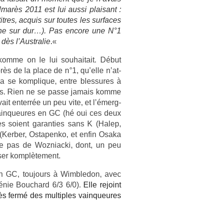
marès 2011 est lui aussi plaisant :
­res, ac­quis sur toutes les sur­faces
­bane sur dur…). Pas en­core une N°1
 dès l’Australie
.
«
komme on le lui souhaitait. Début
près de la place de n°1, qu’elle n’at­
 ça se komplique, entre bles­sures à
ag­ers. Rien ne se passe jamais komme
it en­terrée un peu vite, et l’émerg­
vain­queures en GC (hé oui ces deux
es soient garant­ies sans K (Halep,
Kerb­er, Os­tapen­ko, et enfin Osaka
me pas de Woz­niac­ki, dont, un peu
­er komplète­ment.
le en GC, toujours à Wimbledon, avec
génie Bouc­hard 6/3 6/0).
Elle re­joint
rès fermé des multi­ples vain­queures