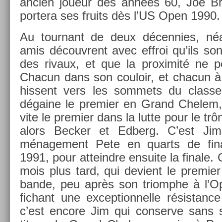
an­ci­en joueur des années 60, Joe Bran
por­tera ses fruits dès l’US Open 1990.
Au tour­nant de deux décenn­ies, né
amis découv­rent avec effroi qu’ils son
des rivaux, et que la pro­ximité ne 
Chacun dans son co­uloir, et chacun à
his­sent vers les som­mets du clas­se
dégaine le pre­mi­er en Grand Chelem, 
vite le pre­mi­er dans la lutte pour le tr
alors Be­ck­er et Ed­berg. C’est Ji
ménage­ment Pete en quarts de fin
1991, pour at­teindre en­suite la fin­ale.
mois plus tard, qui de­vient le pre­mi­er
bande, peu après son tri­omphe à l’Op
fichant une ex­cep­tion­nelle résis­tance
c’est en­core Jim qui con­ser­ve sans s