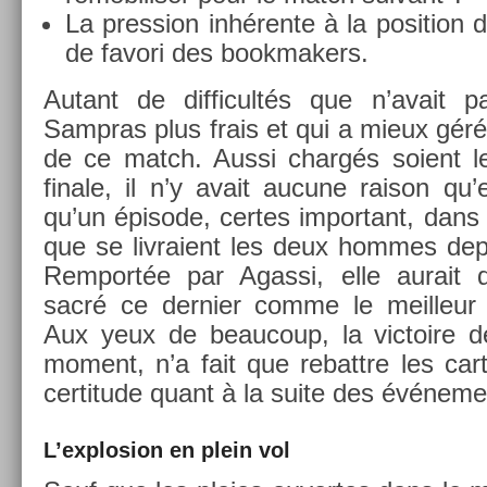
La pre­ss­ion inhérente à la posi­tion 
de favori des book­mak­ers.
Autant de dif­ficultés que n’avait p
Sampras plus frais et qui a mieux géré l
de ce match. Aussi chargés soient le
fin­ale, il n’y avait aucune raison qu’
qu’un épisode, cer­tes im­por­tant, dan
que se li­vraient les deux hom­mes de­
Re­mportée par Agas­si, elle aurait d
sacré ce de­rni­er comme le meil­leu
Aux yeux de be­aucoup, la vic­toire 
mo­ment, n’a fait que re­battre les car­te
certitude quant à la suite des événe­me
L’explos­ion en plein vol