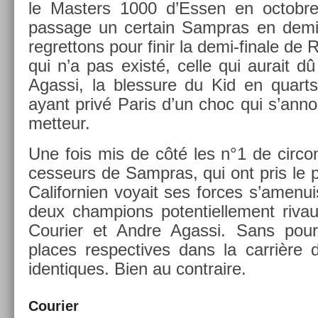
le Mast­ers 1000 d’Essen en oc­tob­re
pas­sage un cer­tain Sampras en demi-
re­gret­tons pour finir la demi-finale de
qui n’a pas existé, celle qui aurait dû
Agas­si, la bles­sure du Kid en quarts 
ayant privé Paris d’un choc qui s’anno
met­teur.
Une fois mis de côté les n°1 de cir­con
ces­seurs de Sampras, qui ont pris le p
Califor­ni­en voyait ses for­ces s’amenui
deux champ­ions poten­tiel­le­ment riv
Co­uri­er et Andre Agas­si. Sans pou
places re­spec­tives dans la carrière
iden­tiques. Bien au contra­ire.
Co­uri­er