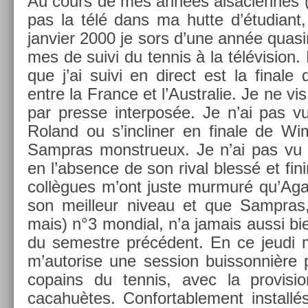
Au cours de mes années al­sacien­nes (
pas la télé dans ma hutte d’étudiant
jan­vi­er 2000 je sors d’une année quasi­
mes de suivi du ten­nis à la télévis­ion
que j’ai suivi en di­rect est la fin­al
entre la Fran­ce et l’Australie. Je ne vis
par pre­sse in­ter­posée. Je n’ai pas vu
Roland ou s’inclin­er en fin­ale de W
Sampras monstrueux. Je n’ai pas vu l
en l’abs­ence de son rival blessé et fini
collègues m’ont juste mur­muré qu’Agas­
son meil­leur niveau et que Sampras
mais) n°3 mon­di­al, n’a jamais aussi b
du semestre précédent. En ce jeudi mat
m’autor­ise une sess­ion buis­sonniè­re
co­pains du ten­nis, avec la pro­vis­
cacahuè­tes. Con­for­table­ment in­stal