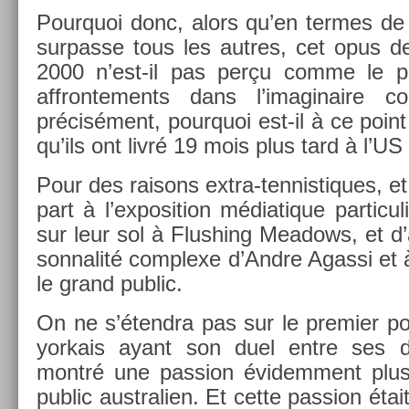
Pour­quoi donc, alors qu’en ter­mes de q
sur­pas­se tous les aut­res, cet opus d
2000 n’est-il pas perçu comme le p
affron­te­ments dans l’imaginaire col
précisément, pour­quoi est-il à ce point
qu’ils ont livré 19 mois plus tard à l’U
Pour des raisons extra-tennistiques, et 
part à l’ex­posi­tion médiatique par­ticu
sur leur sol à Flush­ing Meadows, et d’
son­nalité com­plexe d’Andre Agas­si et à
le grand pub­lic.
On ne s’étendra pas sur le pre­mi­er poi
yorkais ayant son duel entre ses 
montré une pass­ion évidem­ment plus
pub­lic australi­en. Et cette pass­ion étai