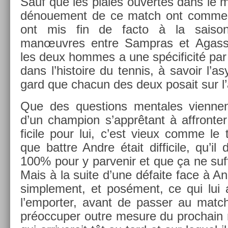
Sauf que les pla­ies ouver­tes dans le m
dénoue­ment de ce match ont com­menc
ont mis fin de facto à la saiso
manœuvres entre Sampras et Agas­si.
les deux hom­mes a une spécificité par 
dans l’his­toire du ten­nis, à savoir l’a
gard que chacun des deux posait sur l’
Que des ques­tions men­tales vien­nent 
d’un champ­ion s’apprêtant à affront­er
ficile pour lui, c’est vieux comme le t
que battre Andre était dif­ficile, qu’il 
100% pour y par­venir et que ça ne suf­f
Mais à la suite d’une défaite face à And
simple­ment, et posément, ce qui lui
l’em­port­er, avant de pass­er au mat
préoc­cup­er outre mesure du pro­chain