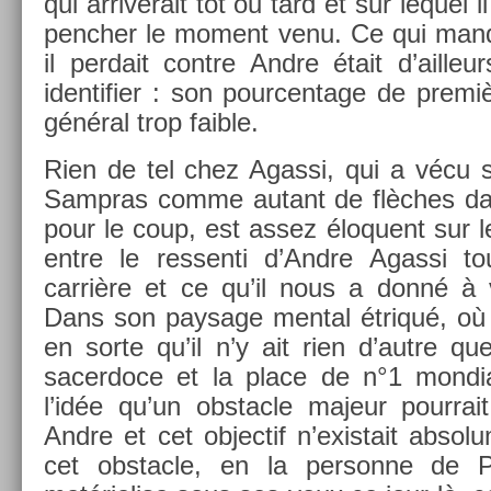
qui ar­riverait tôt ou tard et sur lequel i
pench­er le mo­ment venu. Ce qui man­
il per­dait con­tre Andre était d’ail­le
iden­tifi­er : son pour­centage de premiè
général trop faib­le.
Rien de tel chez Agas­si, qui a vécu 
Sampras comme autant de flèches d
pour le coup, est assez éloquent sur l
entre le re­ssen­ti d’Andre Agas­si 
carrière et ce qu’il nous a donné à vo
Dans son paysage ment­al étriqué, où 
en sorte qu’il n’y ait rien d’autre q
sacer­doce et la place de n°1 mon­di­a
l’idée qu’un ob­stac­le majeur pour­rai
Andre et cet ob­jec­tif n’exis­tait ab­so
cet ob­stac­le, en la per­son­ne de