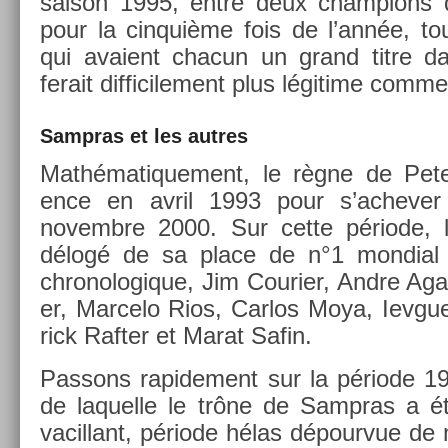
saison 1995, entre deux champ­ions qu
pour la cin­quiè­me fois de l’année, tou
qui avaient chacun un grand titre d
ferait dif­ficile­ment plus légitime com
Sampras et les aut­res
Mathématique­ment, le règne de Pe
ence en avril 1993 pour s’ac­hev­er 
novembre 2000. Sur cette période, l
délogé de sa place de n°1 mon­di­al 
chronologique, Jim Co­uri­er, Andre Ag
er, Mar­celo Rios, Car­los Moya, Iev­gue
rick Raft­er et Marat Safin.
Pas­sons rapide­ment sur la période 1
de laquel­le le trône de Sampras a é
vacil­lant, période hélas dépour­vue d