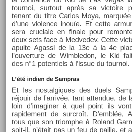
tour­noi, sur­tout après sa vic­toire p
tenant du titre Car­los Moya, marquée
d’une viol­ence inouïe. Et cette ar­mur
sera cruciale en fin­ale pour re­mont
deux sets face à Med­vedev. Cette vic­toi
apul­te Agas­si de la 13e à la 4e pla
l’ouver­ture de Wimbledon, le Kid fait
des n°1 poten­tiels à l’issue du tour­noi.
L’été in­di­en de Sampras
Et les nos­talgiques des duels Sam
réjouir de l’arrivée, tant at­tendue, de 
loin d’imagin­er à quel point ils von
rapide­ment de sur­croît. D’emblée, 
tous que son tri­omphe à Roland Gar­ros
soit-il, n’était pas un feu de pail­le, et a