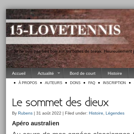
"Je ne suis pas très bon sur les balles de break. Heureusement
Accueil
Actualité
Bord de court
Histoire
À PROPOS
AUTEURS
DONS
FAQ
INSCRIPTION
Le sommet des dieux
By
Rubens
| 31 août 2022 | Filed under:
Histoire
,
Légendes
Apéro australi­en