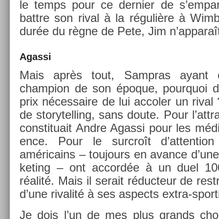
le temps pour ce de­rni­er de s’em­pa
battre son rival à la régulière à Wim
durée du règne de Pete, Jim n’ap­paraî
Agas­si
Mais après tout, Sampras ayant été 
champ­ion de son époque, pour­quoi do
prix néces­saire de lui ac­col­er un riva
de storytell­ing, sans doute. Pour l’attra
con­stituait Andre Agas­si pour les méd
ence. Pour le sur­croît d’at­ten­ti
américains – toujours en avan­ce d’une 
ket­ing – ont ac­cordée à un duel 1
réalité. Mais il serait réduc­teur de re­st
d’une rivalité à ses as­pects extra-sporti
Je dois l’un de mes plus grands choc