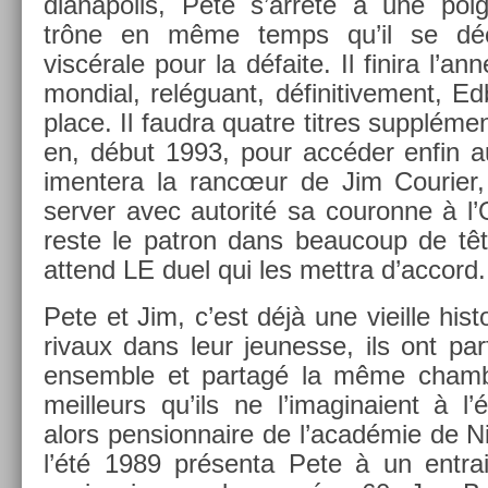
dianapolis, Pete s’arrête à une poi
trône en même temps qu’il se déc
viscérale pour la défaite. Il fin­ira l’
mon­di­al, reléguant, définitive­ment, Ed
place. Il faud­ra quat­re tit­res sup­plémen
en, début 1993, pour accéder enfin au
imen­tera la rancœur de Jim Co­uri­er
serv­er avec auto­rité sa co­uron­ne à l
reste le pat­ron dans be­aucoup de tê
at­tend LE duel qui les mettra d’ac­cord.
Pete et Jim, c’est déjà une vieil­le his­
rivaux dans leur jeunes­se, ils ont par­
en­semble et par­tagé la même chamb
meil­leurs qu’ils ne l’imaginaient à l
alors pen­sion­naire de l’académie de Nic
l’été 1989 présenta Pete à un en­trai