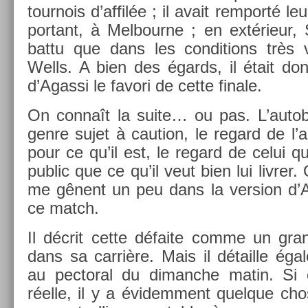
tour­nois d’affilée ; il avait re­mporté l
por­tant, à Mel­bour­ne ; en extérieur,
battu que dans les con­di­tions très v
Wells. A bien des égards, il était don
d’Agas­si le favori de cette fin­ale.
On connaît la suite… ou pas. L’autobi
genre sujet à cau­tion, le re­gard de l’a
pour ce qu’il est, le re­gard de celui q
pub­lic que ce qu’il veut bien lui li­vr­e
me gênent un peu dans la vers­ion d’A
ce match.
Il décrit cette défaite comme un gran
dans sa carrière. Mais il détail­le éga
au pec­tor­al du di­manche matin. Si 
réelle, il y a évidem­ment quel­que cho