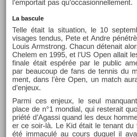
l’em­portait pas qu’oc­casion­nelle­ment.
La bas­cule
Telle était la situa­tion, le 10 sep­te
visages ten­dus, Pete et Andre pénétrè
Louis Armstrong. Chacun détenait alor
Chelem en 1995, et l’US Open al­lait les
fin­ale était espérée par le pub­lic am
par be­aucoup de fans de ten­nis du mo
ment, dans l’ère Open, un match aura
d’en­jeux.
Parmi ces en­jeux, le seul man­quant 
place de n°1 mon­di­al, qui re­sterait quoi
priété d’Agas­si quand les deux hom­mes
er ce soir-là. Le Kid était le tenant du ti
été im­maculé au cours duquel il avai