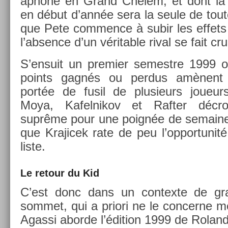
ap­hone en Grand Chelem, et dont la fi
en début d’année sera la seule de toute
que Pete com­m­ence à subir les ef­fets
l’abs­ence d’un vérit­able rival se fait crue
S’en­suit un pre­mi­er semestre 1999 
points gagnés ou per­dus amènen
portée de fusil de plusieurs joueur
Moya, Kafel­nikov et Raft­er décroc
suprême pour une poignée de semaine
que Krajicek rate de peu l’op­portunité
liste.
Le re­tour du Kid
C’est donc dans un con­tex­te de gran
som­met, qui a priori ne le con­cer­ne
Agas­si ab­or­de l’édi­tion 1999 de Rola