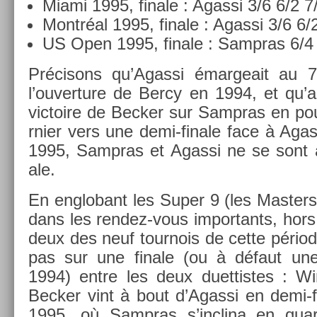
Miami 1995, fin­ale : Agas­si 3/6 6/2 7
Montréal 1995, fin­ale : Agas­si 3/6 6/
US Open 1995, fin­ale : Sampras 6/4 
Précisons qu’Agas­si émar­geait au 7
l’ouver­ture de Bercy en 1994, et qu’
vic­toire de Be­ck­er sur Sampras en po
rni­er vers une demi-finale face à Agas­
1995, Sampras et Agas­si ne se sont a
ale.
En en­globant les Super 9 (les Mast­er
dans les rendez-vous im­por­tants, hors 
deux des neuf tour­nois de cette péri
pas sur une fin­ale (ou à défaut une co
1994) entre les deux duet­tistes : 
Be­ck­er vint à bout d’Agas­si en demi-fi
1995, où Sampras s’inclina en quart