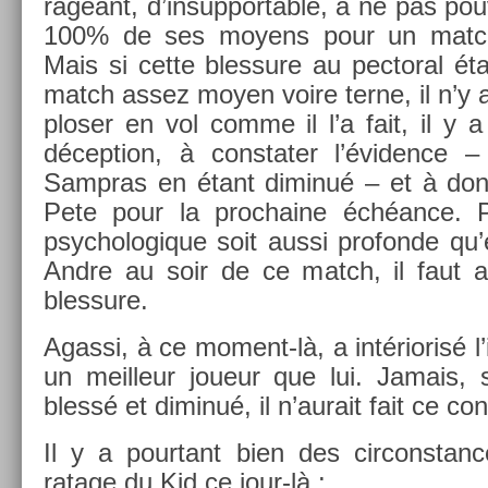
rageant, d’in­support­able, à ne pas pou
100% de ses moyens pour un match a
Mais si cette bles­sure au pec­tor­al é
match assez moyen voire terne, il n’y a
plos­er en vol comme il l’a fait, il y a
décep­tion, à con­stat­er l’évid­ence 
Sampras en étant di­minué – et à don
Pete pour la pro­chaine échéance. P
psyc­hologique soit aussi pro­fon­de qu’
Andre au soir de ce match, il faut 
bles­sure.
Agas­si, à ce moment-là, a in­tériorisé l
un meil­leur joueur que lui. Jamais, s
blessé et di­minué, il n’aurait fait ce con­
Il y a pour­tant bien des cir­constan­
ratage du Kid ce jour-là :