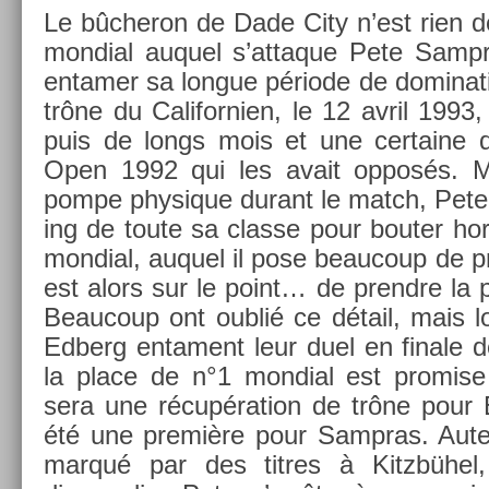
Le bûcheron de Dade City n’est rien d
mon­di­al auquel s’at­taque Pete Samp
en­tam­er sa lon­gue période de domina­ti
trône du Califor­ni­en, le 12 avril 1993,
puis de longs mois et une cer­taine d
Open 1992 qui les avait opposés. 
pompe physique durant le match, Pete 
ing de toute sa clas­se pour bout­er hor
mon­di­al, auquel il pose be­aucoup de p
est alors sur le point… de pre­ndre la pl
Be­aucoup ont oublié ce détail, mais 
Ed­berg en­ta­ment leur duel en fin­ale
la place de n°1 mon­di­al est pro­m­is
sera une récupéra­tion de trône pour 
été une première pour Sampras. Aute
marqué par des tit­res à Kitzbühel, 