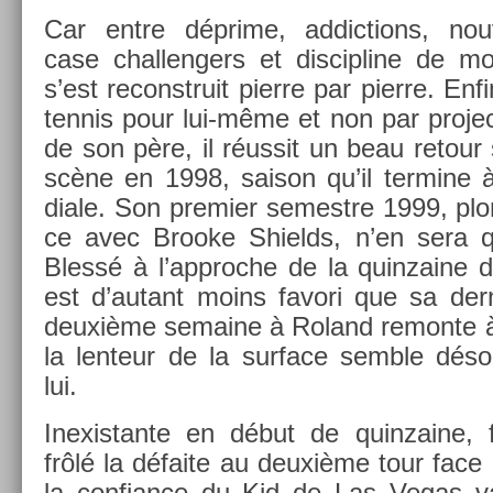
Car entre déprime, ad­dic­tions, nouve
case chal­leng­ers et dis­cip­line de m
s’est re­construit pier­re par pier­re. En
ten­nis pour lui-même et non par pro­jec­
de son père, il réussit un beau re­tour 
scène en 1998, saison qu’il ter­mine 
diale. Son pre­mi­er semestre 1999, plo
ce avec Brooke Shields, n’en sera q
Blessé à l’approc­he de la quin­zaine de 
est d’autant moins favori que sa derni
deuxième semaine à Roland re­mon­te à
la len­teur de la sur­face semble désor
lui.
In­exis­tante en début de quin­zaine, 
frôlé la défaite au deuxième tour face
la con­fian­ce du Kid de Las Vegas va