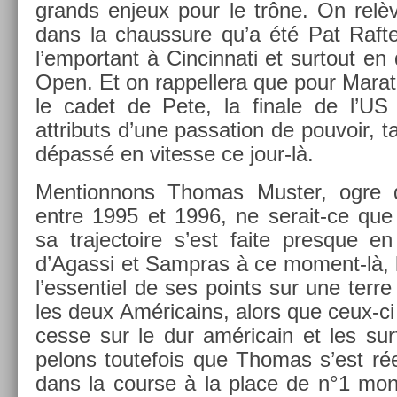
grands en­jeux pour le trône. On relève
dans la chaus­sure qu’a été Pat Raft
l’em­portant à Cin­cinnati et sur­tout en
Open. Et on rap­pellera que pour Marat
le cadet de Pete, la fin­ale de l’U
attributs d’une pas­sa­tion de pouvoir, t
dépassé en vites­se ce jour-là.
Men­tion­nons Thomas Must­er, ogre d
entre 1995 et 1996, ne serait-ce que 
sa trajec­toire s’est faite pre­sque en 
d’Agas­si et Sampras à ce moment-là, l’
l’es­sentiel de ses points sur une terr
les deux Américains, alors que ceux-ci 
cesse sur le dur américain et les sur­
pelons toutefois que Thomas s’est réel
dans la co­ur­se à la place de n°1 mon­d