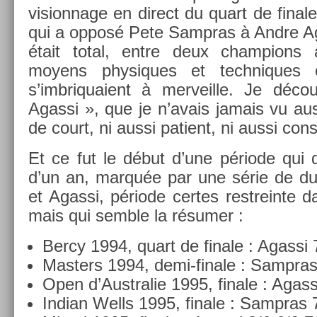
vision­nage en di­rect du quart de fin­
qui a opposé Pete Sampras à Andre Aga
était total, entre deux champ­ion
moyens physiques et tech­niques 
s’imbriquaient à mer­veil­le. Je déco
Agas­si », que je n’avais jamais vu aus
de court, ni aussi patient, ni aussi con­si
Et ce fut le début d’une période qui
d’un an, marquée par une série de d
et Agas­si, période cer­tes re­strein­te 
mais qui semble la résumer :
Bercy 1994, quart de fin­ale : Agas­si 
Mast­ers 1994, demi-finale : Sampras
Open d’Australie 1995, fin­ale : Agas­s
In­dian Wells 1995, fin­ale : Sampras 