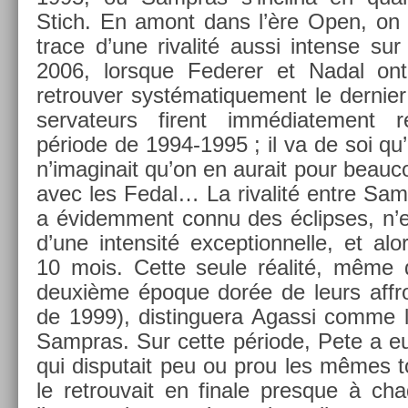
Stich. En amont dans l’ère Open, on n
trace d’une rivalité aussi in­ten­se s
2006, lorsque Feder­er et Nadal o
retro­uv­er systématique­ment le de­rni­e
ser­vateurs firent im­médiate­ment 
période de 1994-1995 ; il va de soi qu’
n’imaginait qu’on en aurait pour be­au
avec les Fedal… La rivalité entre Samp
a évidem­ment connu des éclip­ses, n’
d’une in­ten­sité ex­cep­tion­nelle, et al
10 mois. Cette seule réalité, même 
deuxième époque dorée de leurs affron­
de 1999), dis­tin­guera Agas­si comme le 
Sampras. Sur cette période, Pete a eu
qui dis­putait peu ou prou les mêmes to
le retro­uvait en fin­ale pre­sque à ch