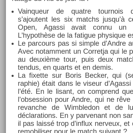
Vain­queur de quat­re tour­nois d’
s’ajoutent les six matchs jusqu’à ce
Open, Agas­si avait connu un 
L’hypothèse de la fatigue physique est
Le par­cours pas si sim­ple d’Andre a
Avec notam­ment un Cor­ret­ja qui le 
au deuxième tour, puis deux match
ten­dus, en quarts et en demis.
La fixet­te sur Boris Be­ck­er, qui (
raphie) était dans le viseur d’Agas­si
l’été. En le li­sant, on com­prend qu
l’ob­sess­ion pour Andre, qui ne rêve
re­vanche de Wimbledon et de lu
déclara­tions. En y par­venant non sa
il pas laissé trop d’influx ner­veux, e
re­mobilis­er pour le match suivant ?