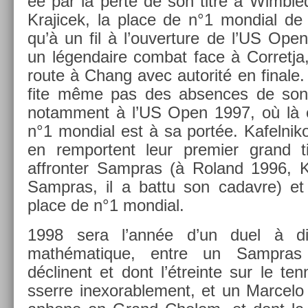
ée par la perte de son titre à Wimbled
Krajicek, la place de n°1 mon­di­al de
qu’à un fil à l’ouver­ture de l’US Op
un légen­daire com­bat face à Cor­ret­j
route à Chang avec auto­rité en fin­ale. 
fite même pas des ab­s­ences de son 
notam­ment à l’US Open 1997, où là e
n°1 mon­di­al est à sa portée. Kafel­niko
en re­mpor­tent leur pre­mi­er grand 
affront­er Sampras (à Roland 1996, K
Sampras, il a battu son cadav­re) e
place de n°1 mon­di­al.
1998 sera l’année d’un duel à dis­
mathématique, entre un Sampras 
déclinent et dont l’étrein­te sur le ten­
sser­re in­exorab­le­ment, et un Mar­celo