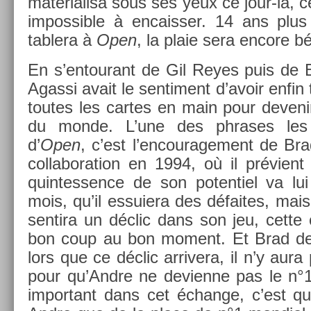
matérialisa sous ses yeux ce jour-là, ce
im­pos­sible à en­caiss­er. 14 ans plus 
tablera à
Open
, la plaie sera en­core b
En s’en­tourant de Gil Reyes puis de B
Agas­si avait le sen­ti­ment d’avoir enfin
toutes les car­tes en main pour de­venir
du monde. L’une des phrases les p
d’
Open
, c’est l’en­courage­ment de Br
col­labora­tion en 1994, où il prévient
quin­tess­ence de son poten­tiel va lui
mois, qu’il es­suiera des défaites, mai
sen­tira un déclic dans son jeu, cette 
bon coup au bon mo­ment. Et Brad de
lors que ce déclic ar­rivera, il n’y aur
pour qu’Andre ne de­vien­ne pas le n°1 
im­por­tant dans cet échan­ge, c’est 