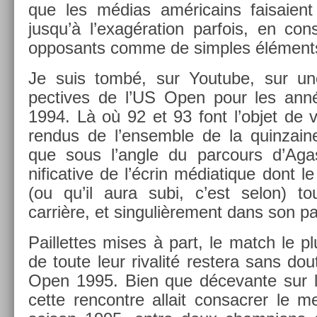
que les médias américains faisaient
jusqu’à l’exagéra­tion par­fois, en con
op­posants comme de sim­ples élément
Je suis tombé, sur Youtube, sur une
pectives de l’US Open pour les ann
1994. Là où 92 et 93 font l’objet de v
rendus de l’en­semble de la quin­zain
que sous l’angle du par­cours d’Agas­
nificative de l’écrin médiatique dont l
(ou qu’il aura subi, c’est selon) t
carrière, et sin­guliè­re­ment dans son p
Pail­lettes mises à part, le match le p
de toute leur rivalité re­stera sans dout
Open 1995. Bien que décevan­te sur le
cette re­ncontre al­lait con­sacr­er le m