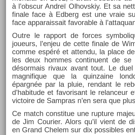
à l’obscur Andreï Ol­hovskiy. Et sa nett
finale face à Ed­berg est une vraie sur­
face ap­parais­sait favor­able à l’at­taqu
Outre le rap­port de for­ces sym­boli
joueurs, l’enjeu de cette fin­ale de W
comme espéré et at­tendu, la place de n
les deux hom­mes con­tinuent de se re
désor­mais rivaux avant tout. Le duel
mag­nifique que la quin­zaine lon­d
épargnée par la pluie, re­ndant le re
d’habitude et favorisant le re­lan­ceur 
vic­toire de Sampras n’en sera que plus
Ce match con­stitue une rup­ture majeu
de Jim Co­uri­er. Alors qu’il vient de dis
en Grand Chelem sur dix pos­sibles entr