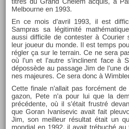
tit­res du Grand Chelem ac­quis, à Pa
Mel­bour­ne en 1993.
En ce mois d’avril 1993, il est dif­fic
Sampras sa légitimité mathématique,
aussi dif­ficile de con­test­er à Co­uri­e
leur joueur du monde. Il est temps pour
régler ça sur le ter­rain. Ce ne sera p
où l’un et l’autre s’inclinent face à 
dépossède au pas­sage Jim de l’une de
nes majeures. Ce sera donc à Wimble
Cette fin­ale n’al­lait pas forcément d
gazon, Pete n’a pour lui que la demi
précédente, où il s’était frustré de­va
que Goran Ivanisevic avait fait pleuvo
Jim, son meil­leur résul­tat était un 
mon­di­al en 1992, il avait trébuché au 