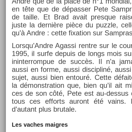
Andre que de la place de n°1 mon­di­al,
en tête que de dépass­er Pete Sampra
de tail­le. Et Brad avait pre­sque rais
juste la dernière pièce du puzzle, cell
qu’à Andre : cette fixa­tion sur Sampras
Lorsqu’Andre Agas­si re­ntre sur le cou
1995, il surfe de­puis de longs mois s
ininterrompue de succès. Il n’a jama
aussi en forme, aussi dis­cip­liné, auss
sujet, aussi bien en­touré. Cette défai
la démonstra­tion que, bien qu’il ait m
ces de son côté, Pete est au-dessus d
tous ces ef­forts auront été vains.
d’autant plus brutale.
Les vac­hes maig­res