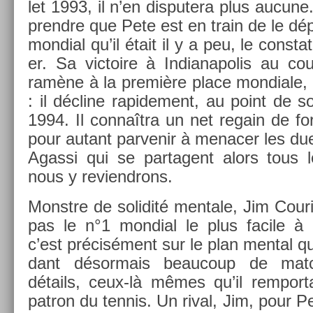
let 1993, il n’en dis­putera plus aucun
prendre que Pete est en train de le dép
mon­di­al qu’il était il y a peu, le con­st
er. Sa vic­toire à In­dianapolis au cou
ramène à la première place mon­diale, 
: il décline rapide­ment, au point de s
1994. Il connaîtra un net re­gain de 
pour autant par­venir à menac­er les du
Agas­si qui se par­tagent alors tous l
nous y re­viendrons.
Monstre de sol­idité men­tale, Jim Co­uri
pas le n°1 mon­di­al le plus facile à
c’est précisément sur le plan ment­al qu’il
dant désor­mais be­aucoup de mat
détails, ceux-là mêmes qu’il re­mpor­tai
pat­ron du ten­nis. Un rival, Jim, pour