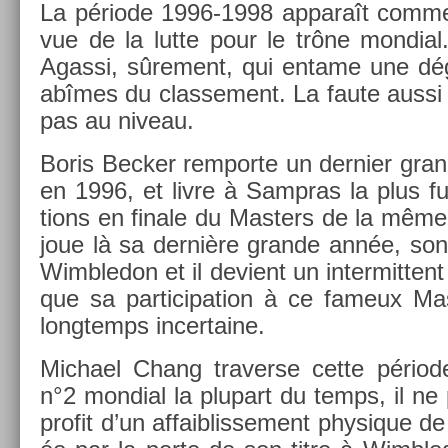
La période 1996-1998 ap­paraît comme
vue de la lutte pour le trône mon­di­a
Agas­si, sûre­ment, qui en­tame une dég
abîmes du clas­se­ment. La faute aussi 
pas au niveau.
Boris Be­ck­er re­mpor­te un de­rni­er gran
en 1996, et livre à Sampras la plus fu
tions en fin­ale du Mast­ers de la mêm
joue là sa dernière gran­de année, son 
Wimbledon et il de­vient un in­ter­mittent
que sa par­ticipa­tion à ce fameux Mas
longtemps in­cer­taine.
Mic­hael Chang traver­se cette périod
n°2 mon­di­al la plupart du temps, il ne 
pro­fit d’un af­faib­lisse­ment physique 