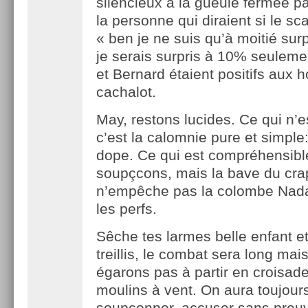
silencieux à la gueule fermée p
la personne qui diraient si le sc
« ben je ne suis qu’à moitié su
je serais surpris à 10% seuleme
et Bernard étaient positifs aux
cachalot.
May, restons lucides. Ce qui n’
c’est la calomnie pure et simple
dope. Ce qui est compréhensible
soupçcons, mais la bave du cr
n’empêche pas la colombe Nada
les perfs.
Sêche tes larmes belle enfant e
treillis, le combat sera long mai
égarons pas à partir en croisad
moulins à vent. On aura toujour
soupçonner, accuser sans preuv