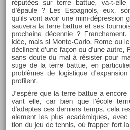
réputées sur terre bat­tue, va-t-elle
d’épaule ? Les Es­pagnols, eux, son
qu’ils vont avoir une mini-dépression g
sauvera la terre bat­tue et ses tour­no
pro­chaine décen­nie ? Franche­ment,
idée, mais si Monte-Carlo, Rome ou le 
déclinent d’une façon ou d’une autre,
sans doute du mal à résist­er pour main
stige de la terre bat­tue, en par­ticuli
problèmes de logis­tique d’ex­pans­ion
pro­filent.
J’espère que la terre bat­tue a en­core
vant elle, car bien que l’école ter­r
d’adep­tes ces de­rni­ers temps, cela re
ale­ment les plus académiques, avec 
tion du jeu de ten­nis, où frapp­er fort la