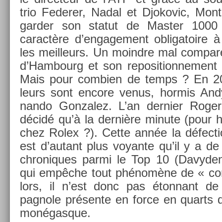
trio Feder­er, Nadal et Djokovic, Mon
gard­er son statut de Mast­er 100
caractère d’en­gage­ment ob­ligatoire à
les meil­leurs. Un moindre mal com­par
d’Ham­bourg et son re­position­ne­ment 
Mais pour com­bi­en de temps ? En 20
leurs sont en­core venus, hor­mis And
nando Gon­zalez. L’an de­rni­er Roger
décidé qu’à la dernière minute (pour ho
chez Rolex ?). Cette année la défec­ti
est d’autant plus voyan­te qu’il y a 
chroniques parmi le Top 10 (Davyden­
qui empêche tout phénomène de « com­
lors, il n’est donc pas éton­nant de 
pagnole présente en force en quarts de 
monégas­que.