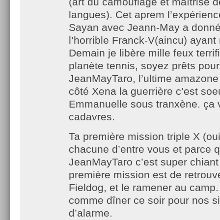
(art du camouflage et maîtrise 
langues). Cet aprem l’expérienc
Sayan avec Jeann-May a donné s
l’horrible Franck-V(aincu) ayant
Demain je libère mille feux terrif
planète tennis, soyez prêts pour
JeanMayTaro, l’ultime amazone 
côté Xena la guerrière c’est soe
Emmanuelle sous tranxène. ça v
cadavres.
Ta première mission triple X (ou
chacune d’entre vous et parce 
JeanMayTaro c’est super chiant 
première mission est de retrouve
Fieldog, et le ramener au camp. I
comme dîner ce soir pour nos s
d’alarme.