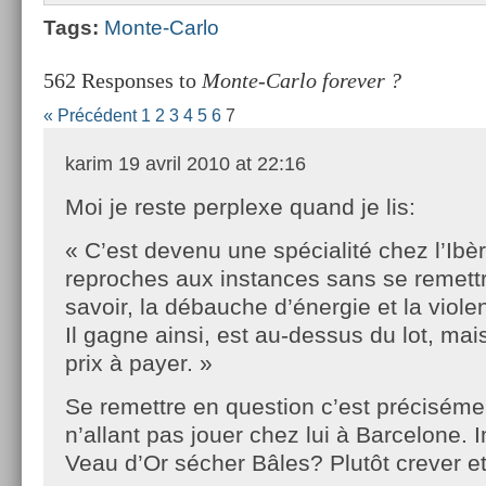
Tags:
Monte-Carlo
562 Responses to
Monte-Carlo forever ?
« Précédent
1
2
3
4
5
6
7
karim
19 avril 2010 at 22:16
Moi je reste perplexe quand je lis:
« C’est devenu une spécialité chez l’Ibèr
reproches aux instances sans se remettr
savoir, la débauche d’énergie et la viol
Il gagne ainsi, est au-dessus du lot, mais
prix à payer. »
Se remettre en question c’est précisément
n’allant pas jouer chez lui à Barcelone. 
Veau d’Or sécher Bâles? Plutôt crever e