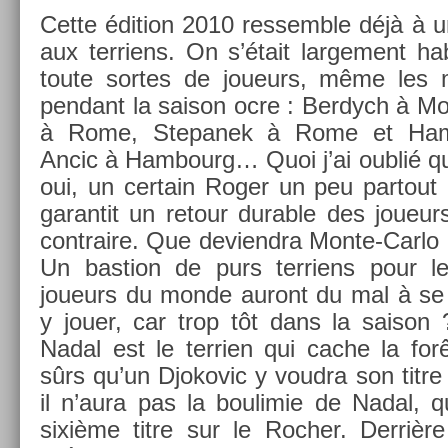
Cette édi­tion 2010 re­ssemble déjà à un
aux ter­riens. On s’était lar­ge­ment hab
toute sor­tes de joueurs, même les mo
pen­dant la saison ocre : Be­rdych à Mo
à Rome, Stepanek à Rome et Ham­
Ancic à Ham­bourg… Quoi j’ai oublié q
oui, un cer­tain Roger un peu par­tout 
garan­tit un re­tour dur­able des joueu
contra­ire. Que de­viendra Monte-Carlo 
Un bas­tion de purs ter­riens pour le
joueurs du monde auront du mal à se m
y jouer, car trop tôt dans la saison
Nadal est le ter­ri­en qui cache la for
sûrs qu’un Djokovic y voud­ra son titre
il n’aura pas la boulimie de Nadal, q
sixième titre sur le Roch­er. Derri