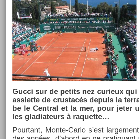
Gucci sur de petits nez curieux qui 
as­siet­te de crus­tacés de­puis la ter
be le Centr­al et la mer, pour jeter u
les gladiateurs à raquet­te…
Pour­tant, Monte-Carlo s’est lar­ge­ment
des années, d’abord en ne pratiquant p