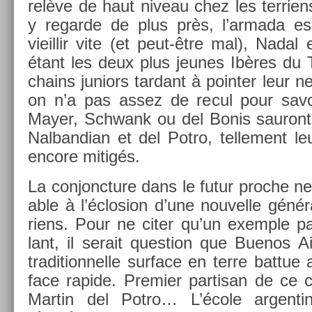
relève de haut niveau chez les ter­rien
y re­gar­de de plus près, l’ar­mada es
vieil­lir vite (et peut-être mal), Nadal 
étant les deux plus jeunes Ibères du 
chains juniors tar­dant à point­er leur n
on n’a pas assez de recul pour savoir
Mayer, Schwank ou del Bonis sauront
Nal­bandian et del Potro, tel­le­ment leu
en­core mitigés.
La con­jonc­ture dans le futur pro­che 
able à l’éclos­ion d’une nouvel­le génér
riens. Pour ne citer qu’un ex­em­ple par­
lant, il serait ques­tion que Buenos A
tradition­nelle sur­face en terre bat­tue 
face rapide. Pre­mi­er par­tisan de ce 
Mar­tin del Potro… L’école ar­gent