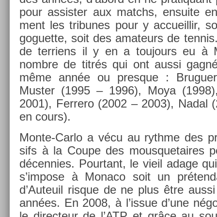
pour as­sist­er aux matchs, en­suite en 
ment les tri­bunes pour y ac­cueil­lir, s
goguet­te, soit des amateurs de ten­nis
de ter­riens il y en a toujours eu à 
nombre de titrés qui ont aussi gagn
même année ou pre­sque : Bruguer
Must­er (1995 – 1996), Moya (1998),
2001), Fer­rero (2002 – 2003), Nadal 
en cours).
Monte-Carlo a vécu au rythme des pré
sifs à la Coupe des mous­quetaires pe
décenn­ies. Pour­tant, le vieil adage qu
s’im­pose à Monaco soit un préten­d
d’Auteuil ris­que de ne plus être aussi 
années. En 2008, à l’issue d’une négo
le di­rec­teur de l’ATP et grâce au sou