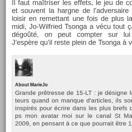
Il faut maîtris­er les ef­fets, le jeu de c
et souvent la hargne de l’ad­versaire 
loisir en re­met­tant une fois de plus l
midi, Jo-Wilfried Tson­ga a vécu tout ç
dégoûté, on peut com­pt­er sur lui
J’espère qu’il reste plein de Tson­ga à v
About
MarieJo
Gran­de prêtres­se de 15-LT : je désigne l
teurs quand on man­que d'ar­ticles, ils so
in­spirés pour écrire dans les plus brefs d
ps mon avatar moi sur le canal St Mar­
2009, en pen­sant à ce que pour­rait être 1