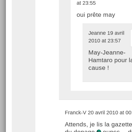
at 23:55
oui prête may
Jeanne
19 avril
2010 at 23:57
May-Jeanne-
Hamtaro pour l
cause !
Franck-V
20 avril 2010 at 00
Attends, je lis la gazett
du dopage
oupss …d