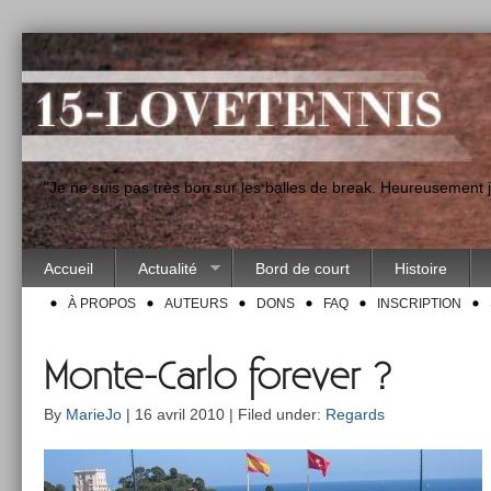
"Je ne suis pas très bon sur les balles de break. Heureusement
Accueil
Actualité
Bord de court
Histoire
À PROPOS
AUTEURS
DONS
FAQ
INSCRIPTION
Monte-Carlo forever ?
By
MarieJo
| 16 avril 2010 | Filed under:
Regards