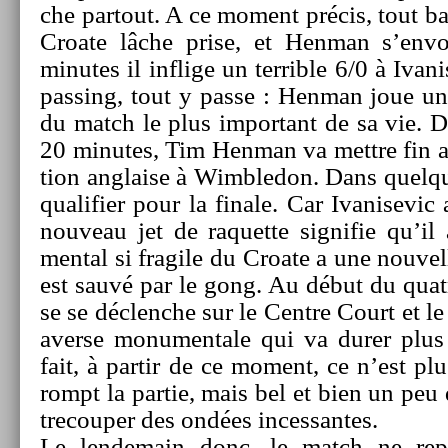
che par­tout. A ce mo­ment précis, tout b
Croate lâche prise, et Hen­man s’en­v
minutes il in­flige un ter­rible 6/0 à Ivani
pass­ing, tout y passe : Hen­man joue un 
du match le plus im­por­tant de sa vie. 
20 minutes, Tim Hen­man va mettre fin a
tion an­gla­ise à Wimbledon. Dans quel­qu
qualifi­er pour la fin­ale. Car Ivanisevi
nouveau jet de raquet­te sig­nifie qu’il
ment­al si fragile du Croate a une nouvel­
est sauvé par le gong. Au début du quat­
se se déclenche sur le Centre Court et le 
aver­se monumen­tale qui va durer plu
fait, à par­tir de ce mo­ment, ce n’est plu
rompt la par­tie, mais bel et bien un peu 
trecoup­er des ondées in­ces­santes.
Le len­demain donc, le match ne re­