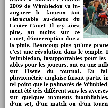
2009 de Wimbledon va in­
augur­er le fameux toit
rétract­able au-dessus du
Centre Court. Il n’y aura
plus, au moins sur ce
court, d’in­terrup­tion due a
la pluie. Be­aucoup plus qu’une pro­ues
c’est une révolu­tion dans le tem­ple. 
Wimbledon, in­sup­port­ables pour les s
ables pour les joueurs, ont eu une in­flu
sur l’issue du tour­noi. En fait
pluviométrie an­gla­ise faisait par­tie i
tel point que le pal­marès de Wimbledo
ment été très différent sans les aver­ses
sur quel­ques mo­ments in­oub­li­able
d’un set, d’un match ou d’un tour­n