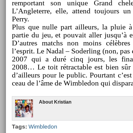
re­mpor­tant son uni­que Grand ch
L’Angleter­re, elle, at­tend toujours un
Perry.
Plus que nulle part ail­leurs, la pluie
par­tie du jeu, et pouvait aller jusqu’à en
D’aut­res matchs non moins célèbres 
l’esprit. Le Nadal – Soderl­ing (non, pas c
2007 qui a duré cinq jours, les fin­
2008… Le toit rétract­able est bien sûr 
d’ail­leurs pour le pub­lic. Pour­tant c’es
ceau de l’âme de Wimbledon qui dis­para
About
Kris­tian
Tags:
Wimbledon