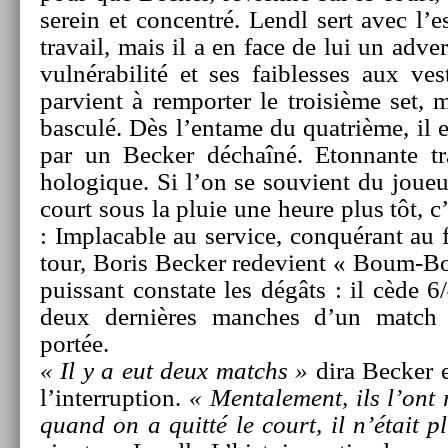
serein et con­centré. Lendl sert avec l’es­
travail, mais il a en face de lui un ad­ver
vulnérabilité et ses faib­lesses aux ves
par­vient à re­mport­er le troisiè­me set, 
bas­culé. Dès l’en­tame du quat­rième, il e
par un Be­ck­er déchaîné. Eton­nante tra
hologique. Si l’on se souvient du joueur
court sous la pluie une heure plus tôt, c’e
: Im­plac­able au ser­vice, conquérant au f
tour, Boris Be­ck­er re­devient « Boum-
puis­sant con­state les dégâts : il cède 
deux dernières man­ches d’un match 
portée.
« Il y a eut deux matchs »
dira Be­ck­er e
l’in­terrup­tion.
« Men­tale­ment, ils l’ont
quand on a quitté le court, il n’était 