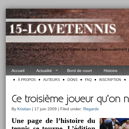
"Je ne suis pas très bon sur les balles de break. Heureusement
Accueil
Actualité
Bord de court
Histoire
À PROPOS
AUTEURS
DONS
FAQ
INSCRIPTION
Ce troisième joueur qu’on n
By
Kristian
| 17 juin 2009 | Filed under:
Regards
Une page de l’his­toire du
ten­nis se tour­ne. L’édi­tion