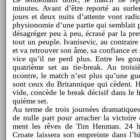
minutes. Avant d’être re­porté au sur­l
jours et deux nuits d’at­tente vont radic
physionomie d’une par­tie qui semblait 
désagréger peu à peu, écrasé par la pre­ss
tout un peu­ple. Ivanisevic, au contra­ire 
et va retro­uv­er son âme, sa con­fian­ce et
vice qu’il ne perd plus. Entre les gout­t
quat­rième set au tie-break. Au troisi
ncontre, le match n’est plus qu’une guer
sont ceux du Britan­nique qui cèdent. H
vide, concède le break décisif dans le 
quiè­me set.
Au terme de trois journées dramatiques,
de nulle part pour ar­rach­er la vic­toire
ment les rêves de Tim Hen­man. 24 he
Croate lais­sera son em­prein­te dans l’hi