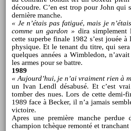
découd­re. C’en est trop pour John qui s
dernière man­che.
« Je n’étais pas fatigué, mais je n’étai
comme un gar­don »
dira simple­ment M
cette super­be fin­ale 1982 s’est jouée à 
physique. Et le tenant du titre, qui sera 
quel­ques années a Wimbledon, n’avait 
les armes pour se battre.
1989
« Aujourd’hui, je n’ai vrai­ment rien à m
un Ivan Lendl désabusé. Et c’est vrai
tomb­er des nues. Lors de cette demi-
1989 face à Be­ck­er, il n’a jamais sembl
vic­toire.
Apres une première man­che per­due 
champ­ion tchèque re­monté et tranchan