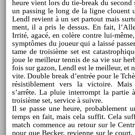
heure vient lors du tie-break du second 
un pass­ing le long de la ligne clouent 
Lendl re­vient à un set par­tout mais sur­
ment, il a pris le de­ssus. En fait, l’Al
Irrité, agacé, en colère con­tre lui-même,
symptômes du joueur qui a laissé pass­er
tame de troisiè­me set est cat­astrop­hiq
joue le meil­leur ten­nis de sa vie sur he
fois sur gazon, Lendl est le meil­leur, et n
vite. Doub­le break d’entrée pour le Tchè
résis­tible­ment vers la vic­toire. Mai
s’arrête. La pluie in­ter­rompt la par­ti
troisiè­me set, ser­vice à suiv­re.
Il se passe une heure, pro­bab­le­ment 
temps en fait, mais cela suf­fit. Cela suf
match com­m­ence au re­tour sur le Centre
pour que Be­ck­er, re­vien­ne sur le court,