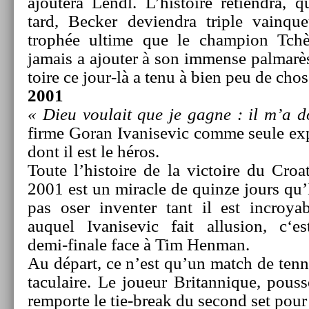
ajoutera Lendl. L’his­toire re­tiendra,
tard, Be­ck­er de­viendra tri­ple vain­
trophée ul­time que le champ­ion Tchè
jamais a ajout­er à son im­men­se pal­marès
toire ce jour-là a tenu à bien peu de chos
2001
« Dieu voulait que je gagne : il m’a d
firme Goran Ivanisevic comme seule ex­pl
dont il est le héros.
Toute l’his­toire de la vic­toire du Cr
2001 est un mirac­le de quin­ze jours qu
pas oser in­vent­er tant il est in­croy
auquel Ivanisevic fait al­lus­ion, c‘es
demi-finale face à Tim Hen­man.
Au départ, ce n’est qu’un match de ten­ni
taculaire. Le joueur Britan­nique, pous
re­mpor­te le tie-break du second set pour