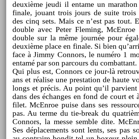
deuxième jeudi il en­tame un marat­ho
fin­ale, jouant trois jours de suite troi
des cinq sets. Mais ce n’est pas tout. Eg
doub­le avec Peter Flem­ing, McEn­roe 
doub­le sur la même journée pour égale­
deuxième place en fin­ale. Si bien qu’arr
face à Jimmy Con­nors, le numéro 1 mon­d
entamé par son par­cours du com­bat­tant.
Qui plus est, Con­nors ce jour-là retro­u
ans et réalise une pre­sta­tion de haute 
longs et précis. Au point qu’il par­vient
dans des échan­ges en fond de court et à
filet. McEn­roe puise dans ses re­ssour­c
pas. Au terme du tie-break du quat­rièm
Con­nors, la messe semble dite. McEn­
Ses déplace­ments sont lents, ses pas s
au contra­ire bon­dit tel un boxeur plei