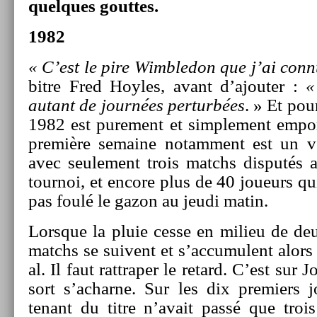
quel­ques gout­tes.
1982
« C’est le pire Wimbledon que j’ai conn
bitre Fred Hoyles, avant d’ajout­er :
«
autant de journées per­turbées
. » Et po
1982 est pure­ment et simple­ment em­po
première semaine notam­ment est un vér
avec seule­ment trois matchs dis­putés 
tour­noi, et en­core plus de 40 joueurs q
pas foulé le gazon au jeudi matin.
Lorsque la pluie cesse en milieu de de
matchs se suivent et s’ac­cumulent alors 
al. Il faut rattrap­er le re­tard. C’est su
sort s’ac­harne. Sur les dix pre­mi­ers j
tenant du titre n’avait passé que trois