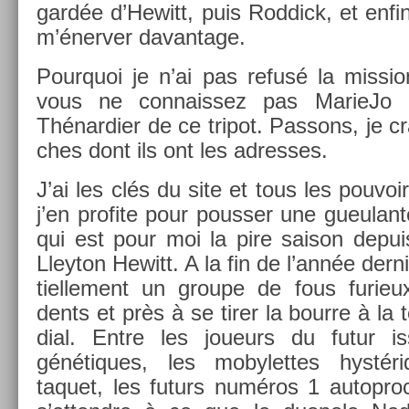
gardée d’Hewitt, puis Rod­dick, et enfin 
m’énerv­er davan­tage.
Pour­quoi je n’ai pas refusé la mis­s­
vous ne con­nais­sez pas MarieJo e
Thénar­di­er de ce tri­pot. Pas­sons, je 
ches dont ils ont les ad­resses.
J’ai les clés du site et tous les pouvoir
j’en pro­fite pour pouss­er une gueulan
qui est pour moi la pire saison de­pui
Lleyton Hewitt. A la fin de l’année dern
tiel­le­ment un groupe de fous furie
dents et près à se tirer la bour­re à la 
di­al. Entre les joueurs du futur is
génétiques, les mobylet­tes hyst­
taquet, les futurs numéros 1 auto­pro