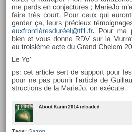
me perds en con­jec­tures ; MarieJo m’av
faire très court. Pour ceux qui auront
gard­er ça, leurs précieux témoig­nages
auxfrontièresduréel@tf1.fr
. Pour ma p
bien et vous donne RDV sur la Mur­ray H
au troisiè­me acte du Grand Chelem 20
Le Yo’
ps: cet ar­ticle sert de sup­port pour le
pour ne pas pour­rir l’ar­ticle de Guil­l
struc­tions de la MarieJo, on exécute.
About
Karim 2014 re­loaded
Tags:
Gazon