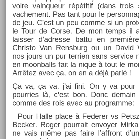
voire vain­queur répétitif (dans troi
vac­he­ment. Pas tant pour le per­son­n
de jeu. C’est un peu comme si un prot
le Tour de Corse. De mon temps il au
laiss­er d’ad­resse battu en premiè
Chris­to Van Re­nsburg ou un David
nos jours un pur ter­ri­en sans ser­vice 
en moon­balls fait la nique à tout le m
Arrêtez avec ça, on en a déjà parlé !
Ça va, ça va, j’ai fini. On y va pour 
pour­ries là, c’est bon. Donc de­main
comme des rois avec au pro­gram­me:
- Pour Halle place à Feder­er vs Petsz
Be­ck­er. Roger pour­rait en­voy­er Mirk
ne vais même pas faire l’affront d’un