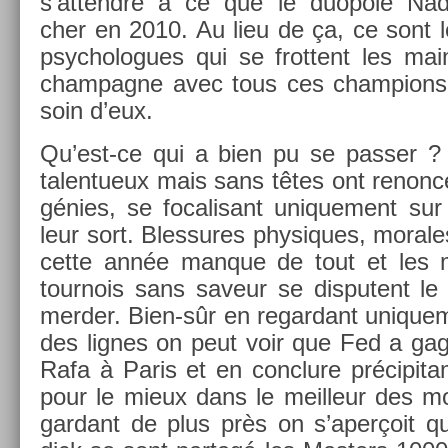
s’at­tendre à ce que le duopole Nad
cher en 2010. Au lieu de ça, ce sont 
psyc­hologues qui se frot­tent les mai
cham­pagne avec tous ces champ­ions 
soin d’eux.
Qu’est-ce qui a bien pu se pass­er 
talen­tueux mais sans têtes ont re­nonc
génies, se focalisant uni­que­ment sur
leur sort. Bles­sures physiques, morales
cette année man­que de tout et les m
tour­nois sans saveur se dis­putent l
merd­er. Bien-sûr en re­gar­dant uni­que
des lig­nes on peut voir que Fed a gag
Rafa à Paris et en con­clure précipit
pour le mieux dans le meil­leur des m
gar­dant de plus près on s’aperçoit q