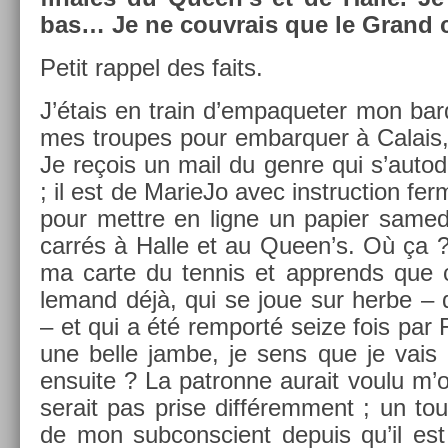
bas… Je ne co­uv­rais que le Grand
Petit rap­pel des faits.
J’étais en train d’em­paquet­er mon bard
mes troupes pour em­bar­qu­er à Calais, 
Je reçois un mail du genre qui s’autodé
; il est de MarieJo avec in­struc­tion fe
pour mettre en ligne un papi­er samedi 
carrés à Halle et au Queen’s. Où ça ?
ma carte du ten­nis et apprends que c’
lemand déjà, qui se joue sur herbe –
– et qui a été re­mporté seize fois par 
une belle jambe, je sens que je vais
en­suite ? La pat­ronne aurait voulu m’oc
serait pas prise dif­férem­ment ; un tou
de mon sub­conscient de­puis qu’il est