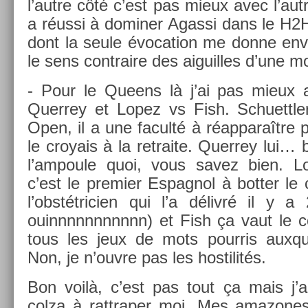
l’autre côté c’est pas mieux avec l’autre
a réussi à domin­er Agas­si dans le H2H
dont la seule évoca­tion me donne envie
le sens contra­ire des aiguil­les d’une m
- Pour le Queens là j’ai pas mieux a
Quer­rey et Lopez vs Fish. Schuettl­er
Open, il a une faculté à réap­paraître pa
le croyais à la re­traite. Quer­rey lui… 
l’am­poule quoi, vous savez bien. L
c’est le pre­mi­er Es­pagnol à bott­er le
l’obstétrici­en qui l’a délivré il y 
ouinnnnnnnnnnn) et Fish ça vaut le c
tous les jeux de mots pour­ris aux­qu
Non, je n’ouvre pas les hos­tilités.
Bon voilà, c’est pas tout ça mais j’a
colza à rattrap­er moi. Mes amazones 