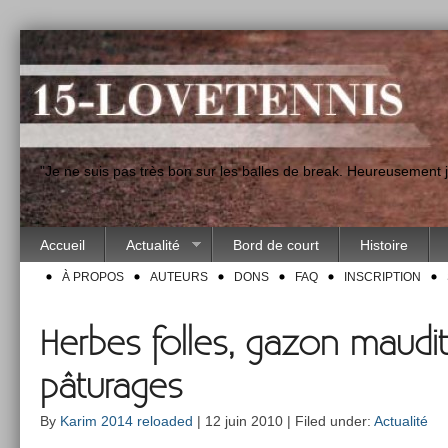
"Je ne suis pas très bon sur les balles de break. Heureusement
Accueil
Actualité
Bord de court
Histoire
À PROPOS
AUTEURS
DONS
FAQ
INSCRIPTION
Herbes folles, gazon maudit
pâturages
By
Karim 2014 reloaded
| 12 juin 2010 | Filed under:
Actualité