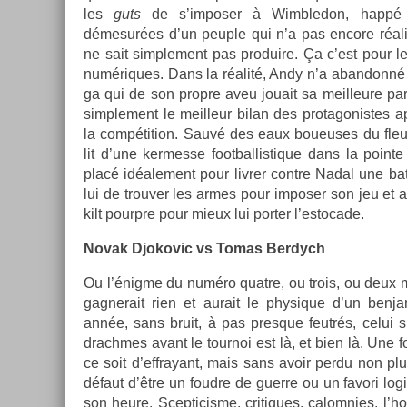
les
guts
de s’im­pos­er à Wimbledon, happé da
démesurées d’un peu­ple qui n’a pas en­core réalis
ne sait simple­ment pas pro­duire. Ça c’est pour les 
numériques. Dans la réalité, Andy n’a ab­an­donné 
ga qui de son pro­pre aveu jouait sa meil­leure par­t
simple­ment le meil­leur bilan des pro­tagonis­tes
la com­péti­tion. Sauvé des eaux boueuses du fle
lit d’une ker­messe foot­ballis­tique dans la poin­te
placé id­éale­ment pour li­vr­er con­tre Nadal une bata
lui de trouv­er les armes pour im­pos­er son jeu et at
kilt pourpre pour mieux lui port­er l’es­tocade.
Novak Djokovic vs Tomas Be­rdych
Ou l’énigme du numéro quat­re, ou trois, ou deux mo
gag­nerait rien et aurait le physique d’un be­nja
année, sans bruit, à pas pre­sque feutrés, celui su
drachmes avant le tour­noi est là, et bien là. Une 
ce soit d’effrayant, mais sans avoir perdu non plus 
défaut d’être un foud­re de guer­re ou un favori logi
son heure. Scep­ticis­me, critiques, calomn­ies, l’h