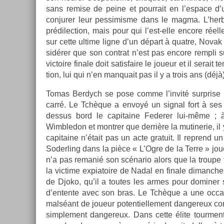
sans re­m­ise de peine et pour­rait en l’es­pace d’
con­jur­er leur pes­simis­me dans le magma. L’her
prédilec­tion, mais pour qui l’est-elle en­core r
sur cette ul­time ligne d’un départ à quat­re, Nova
sidér­er que son contra­t n’est pas en­core re­mpli 
vic­toire fin­ale doit satis­faire le joueur et il serait 
tion, lui qui n’en man­quait pas il y a trois ans (déjà)
Tomas Be­rdych se pose comme l’invité sur­pr­ise 
carré. Le Tchèque a envoyé un sign­al fort à ses 
dessus bord le capitaine Feder­er lui-même ; 
Wimbledon et montr­er que derrière la mutinerie, il y
capitaine n’était pas un acte gratuit. Il re­prend u
Soderl­ing dans la pièce « L’Ogre de la Terre » joué
n’a pas re­manié son scénario alors que la troupe t
la vic­time ex­piatoire de Nadal en fin­ale di­manch
de Djoko, qu’il a toutes les armes pour domin­er 
d’en­tente avec son bras. Le Tchèque a une oc­cas
malséant de joueur poten­tiel­le­ment dan­gereux co
simple­ment dan­gereux. Dans cette élite tour­menté