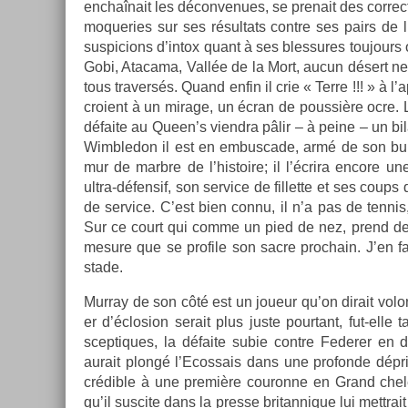
enchaînait les décon­venues, se pre­nait des cor­rec­t
moque­ries sur ses résul­tats con­tre ses pairs de l’
sus­pic­ions d’intox quant à ses bles­sures toujours
Gobi, Atacama, Vallée de la Mort, aucun désert ne lu
tous traversés. Quand enfin il crie « Terre !!! » à 
croient à un mirage, un écran de pous­sière ocre. L
défaite au Queen’s viendra pâlir – à peine – un bilan
Wimbledon il est en em­bus­cade, armé de son buri
mur de marbre de l’his­toire; il l’écrira en­core 
ultra-défensif, son ser­vice de fil­lette et ses coups
de ser­vice. C’est bien connu, il n’a pas de ten­nis
Sur ce court qui comme un pied de nez, prend des a
mesure que se pro­file son sacre pro­chain. J’en fa
stade.
Mur­ray de son côté est un joueur qu’on di­rait volon
er d’éclos­ion serait plus juste pour­tant, fut-elle t
sceptiques, la défaite subie con­tre Feder­er en 
aurait plongé l’Ecos­sais dans une pro­fon­de dépri
crédible à une première co­uron­ne en Grand chel
qu’il sus­cite dans la pre­sse britan­nique lui mettrait