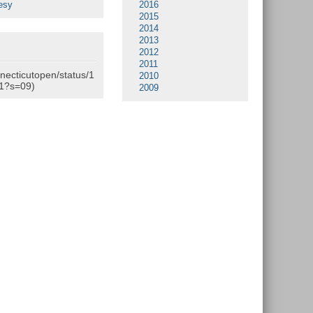
esy
2016
2015
2014
2013
2012
2011
nnecticutopen/status/1
2010
1?s=09)
2009