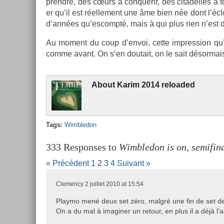
pre­ndre, des cœurs à conquérir, des citadel­les à t
er qu’il est réel­le­ment une âme bien née dont l’écl
d’années qu’es­compté, mais à qui plus rien n’est d
Au mo­ment du coup d’envoi, cette im­press­ion qu’
comme avant. On s’en doutait, on le sait désor­mai
About
Karim 2014 re­loaded
Tags:
Wimbledon
333 Responses to
Wimbledon is on, semifin
« Précédent
1
2
3
4
Suivant »
Clemency
2 juillet 2010 at 15:54
Playmo mené deux set zéro, malgré une fin de set de 
On a du mal à imaginer un retour, en plus il a déjà l’ai