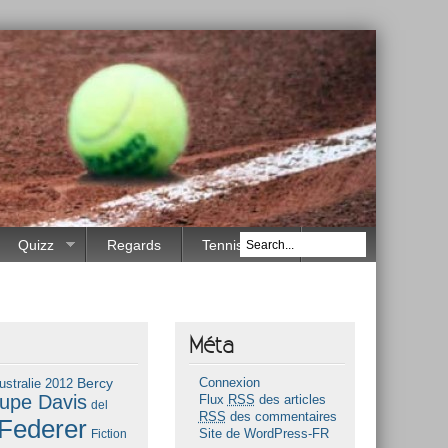
Quizz
Regards
Tennis Race
Méta
Bercy
ustralie 2012
Connexion
upe Davis
Flux
RSS
des articles
del
RSS
des commentaires
Federer
Fiction
Site de WordPress-FR