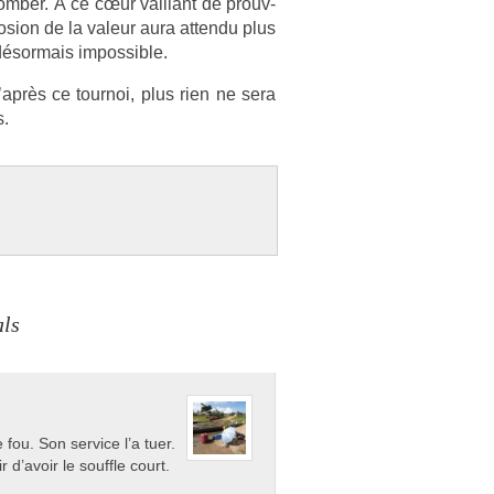
omb­er. À ce cœur vail­lant de pro­uv­
os­ion de la valeur aura at­tendu plus
ésor­mais im­pos­sible.
après ce tour­noi, plus rien ne sera
s.
als
fou. Son service l’a tuer.
r d’avoir le souffle court.