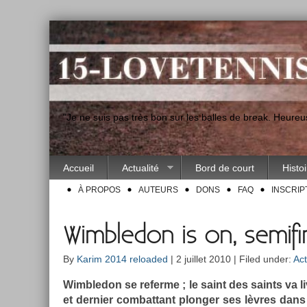
"Je ne suis pas très bon sur les balles de break. Heur
Accueil
Actualité
Bord de court
Histo
À PROPOS
AUTEURS
DONS
FAQ
INSCRIP
Wimbledon is on, semifi
By
Karim 2014 reloaded
| 2 juillet 2010 | Filed under:
Act
Wimbledon se re­fer­me ; le saint des saints va li­v
et de­rni­er com­bat­tant plong­er ses lèvres dans 