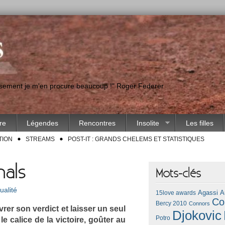
eusement je m'en procure beaucoup !" Roger Federer
ire
Légendes
Rencontres
Insolite
Les filles
TION
STREAMS
POST-IT : GRANDS CHELEMS ET STATISTIQUES
nals
Mots-clés
ualité
Agassi
A
15love awards
Co
Bercy 2010
Connors
r­er son ver­dict et laiss­er un seul
Djokovic
Potro
le calice de la vic­toire, goûter au