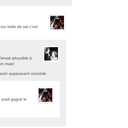
sur balle de set c’est
e break pitoyable à
non mais!
l’avoir auparavant concédé.
l avait gagné le