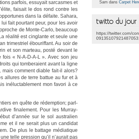
ions par­fois, es­suyait sar­casmes et
Sam dans
Carpet Her
élite, faisait le dos rond con­tre les
 op­por­tunes dans la défaite. Sahara,
twitto du jour
i fait pour­tant peur, pour les avoir
l’approc­he de Monte-Carlo, be­aucoup
https://twitter.com/co
a réalité est cinglan­te et seule une
09135107921487053
 tri­mestriel ébourif­fant. Au soir de
n et son mar­teau, posté de­vant le
une fois « N-A-D-A-L ». Avec son jeu
 droits qui tom­beraient avant la ligne
, mais com­ment di­able fait-il alors?
l­lures de terre bat­tue au fur et à
is in­éluc­table­ment mon favori à ce
­ti­ers en quête de rédemp­tion; parl­
ar­dive fin­ale­ment. Pour les Murray-
début d’année sur le sol australi­en
me et il ne serait plus un can­didat
em. De plus le bat­tage médiatique
 une telle pre­ss­ion qu’il n’aurait pas