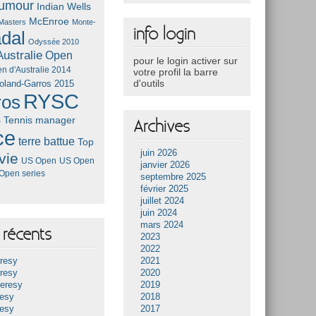
umour
Indian Wells
McEnroe
Masters
Monte-
info login
dal
Odyssée 2010
ustralie
Open
pour le login activer sur
n d'Australie 2014
votre profil la barre
d'outils
oland-Garros 2015
RYSC
ros
s
Tennis manager
Archives
ce
terre battue
Top
juin 2026
vie
US Open
US Open
janvier 2026
Open series
septembre 2025
février 2025
juillet 2024
juin 2024
mars 2024
récents
2023
2022
resy
2021
resy
2020
Heresy
2019
resy
2018
resy
2017