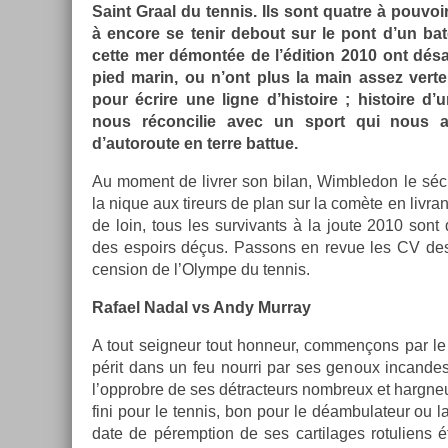
Saint Graal du ten­nis. Ils sont quat­re à pouvoir
à en­core se tenir de­bout sur le pont d’un bat
cette mer démontée de l’édi­tion 2010 ont dés
pied marin, ou n’ont plus la main assez verte.
pour écrire une ligne d’his­toire ; his­toire d’
nous récon­cilie avec un sport qui nous a
d’autoroute en terre bat­tue.
Au mo­ment de li­vr­er son bilan, Wimbledon le sécul
la nique aux tireurs de plan sur la comète en li­vrant
de loin, tous les sur­vivants à la joute 2010 sont 
des es­poirs déçus. Pas­sons en revue les CV des 
cens­ion de l’Olym­pe du ten­nis.
Rafael Nadal vs Andy Mur­ray
A tout seig­neur tout hon­neur, com­men­çons par
périt dans un feu nour­ri par ses genoux in­can­des­
l’opprob­re de ses détrac­teurs nombreux et hargneu
fini pour le ten­nis, bon pour le déam­bulateur ou la 
date de péremp­tion de ses car­tilages rotuliens étai