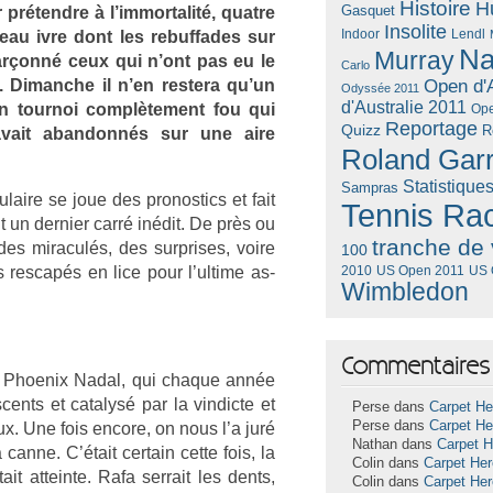
Histoire
H
Gasquet
 prétendre à l’im­mortalité, quat­re
Insolite
Lendl
eau ivre dont les re­buf­fades sur
Indoor
Na
Murray
arçonné ceux qui n’ont pas eu le
Carlo
 Di­manche il n’en re­stera qu’un
Open d'A
Odyssée 2011
d'Australie 2011
un tour­noi com­plète­ment fou qui
Ope
Reportage
Quizz
R
vait ab­an­donnés sur une aire
Roland Gar
Statistique
Sampras
aire se joue des pro­nos­tics et fait
Tennis Ra
 un de­rni­er carré inédit. De près ou
tranche de 
des miraculés, des sur­prises, voire
100
re­scapés en lice pour l’ul­time as­
US Open 2011
US 
2010
Wimbledon
Commentaires 
 le Phoenix Nadal, qui chaque année
cents et cat­alysé par la vin­dicte et
Perse dans
Carpet He
Perse dans
Carpet He
x. Une fois en­core, on nous l’a juré
Nathan dans
Carpet 
canne. C’était cer­tain cette fois, la
Colin dans
Carpet He
t at­tein­te. Rafa ser­rait les dents,
Colin dans
Carpet He