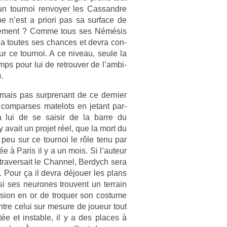
un tour­noi re­nvoy­er les Cas­sandre
be n’est a priori pas sa sur­face de
éel­le­ment ? Comme tous ses Némésis
k a toutes ses chan­ces et devra con­
sur ce tour­noi. A ce niveau, seule la
temps pour lui de retro­uv­er de l’am­bi­
.
mais pas sur­prenant de ce de­rni­er
com­par­ses matelots en jetant par-
à lui de se saisir de la barre du
 avait un pro­jet réel, que la mort du
n peu sur ce tour­noi le rôle tenu par
e à Paris il y a un mois. Si l’auteur
raver­sait le Chan­nel, Be­rdych sera
e. Pour ça il devra déjouer les plans
si ses neurones trouvent un ter­rain
­ion en or de troqu­er son co­stume
n­tre celui sur mesure de joueur tout
e et in­st­able, il y a des places à