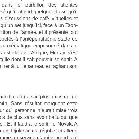
ns le tour­billon des at­tentes
é qu’il at­tend quel­que chose qu’il
dis­cuss­ions de café, vir­tuel­les et
qu’un set jusqu’ici, face à un Tson­
i­tion de l’année, et il présente tout
 appelés à l’antépénultième stade de
uve médiatique em­prisonné dans le
 australe de l’Af­rique, Mur­ray s’est
il­le dont il sait pouvoir se sor­tir. A
­tir­er à lui le taureau en agitant son
n­di­al on ne sait plus, mais qui ne
min. Sans résul­tat mar­quant cette
r qui per­son­ne n’aurait misé trois
fois de plus sans avoir battu qui que
! Et il faud­ra le sor­tir le Novak. A
que, Djokovic est réguli­er et at­tend
omme au ser­vice d’ar­gile prend tout