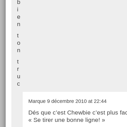
b
i
e
n
t
o
n
t
r
u
c
Marque
9 décembre 2010 at 22:44
Dés que c’est Chewbie c’est plus fac
« Se tirer une bonne ligne! »