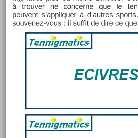
à trouv­er ne con­cer­ne que le ten­
peuvent s’appliqu­er à d’aut­res sport
souvenez-vous : il suf­fit de dire ce qu