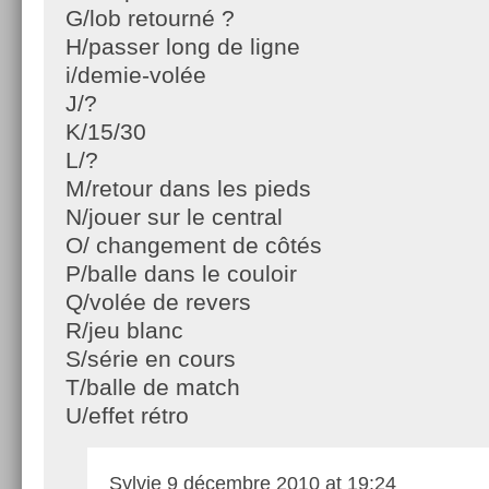
G/lob retourné ?
H/passer long de ligne
i/demie-volée
J/?
K/15/30
L/?
M/retour dans les pieds
N/jouer sur le central
O/ changement de côtés
P/balle dans le couloir
Q/volée de revers
R/jeu blanc
S/série en cours
T/balle de match
U/effet rétro
Sylvie
9 décembre 2010 at 19:24