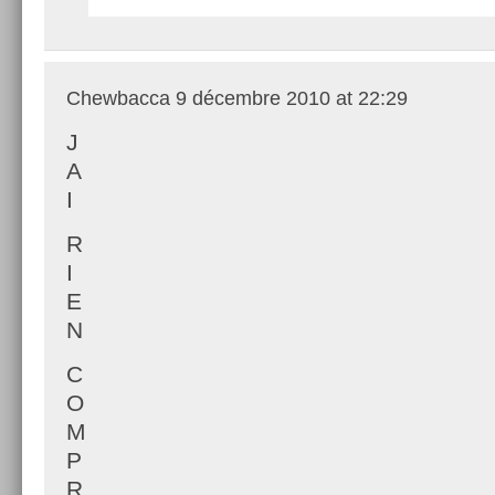
Chewbacca
9 décembre 2010 at 22:29
J
A
I
R
I
E
N
C
O
M
P
R