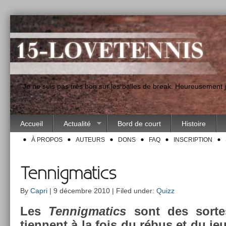
"Je ne suis pas très bon sur les balles de break. Heureusement
Accueil
Actualité
Bord de court
Histoire
À PROPOS
AUTEURS
DONS
FAQ
INSCRIPTION
Tennigmatics
By
Capri
| 9 décembre 2010 | Filed under:
Quizz
Les
Ten­nigmatics
sont des sor­te
tien­nent à la fois du rébus et du je