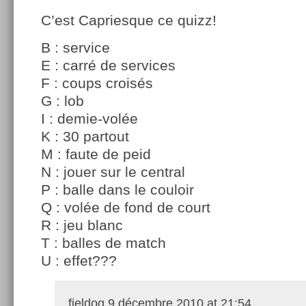
C’est Capriesque ce quizz!
B : service
E : carré de services
F : coups croisés
G : lob
I : demie-volée
K : 30 partout
M : faute de peid
N : jouer sur le central
P : balle dans le couloir
Q : volée de fond de court
R : jeu blanc
T : balles de match
U : effet???
fieldog
9 décembre 2010 at 21:54