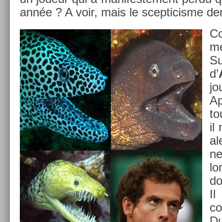
année ? A voir, mais le scep­ticis­me de
C
m
Su
d’
jo
Ap
to
il
al
ne
lo
do
Il
co
Du