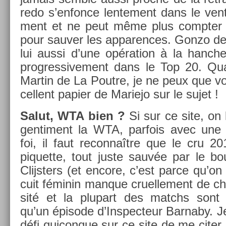
redo s’en­fonce len­te­ment dans le ven
ment et ne peut même plus com­pt­er s
pour sauv­er les ap­par­ences. Gonzo d
lui aussi d’une op­éra­tion à la han­che 
pro­gres­sive­ment dans le Top 20. Qu
Martin de La Pout­re, je ne peux que vou
cellent papi­er de Mariejo sur le sujet !
Salut, WTA bien ?
Si sur ce site, on l
gen­ti­ment la WTA, par­fois avec une 
foi, il faut re­con­naître que le cru 
piquet­te, tout juste sauvée par le b
Clijst­ers (et en­core, c’est parce qu’on 
cuit féminin man­que cruel­le­ment de cha
sité et la plupart des matchs sont a
qu’un épisode d’Inspec­teur Bar­naby. Je
défi quicon­que sur ce site de me citer