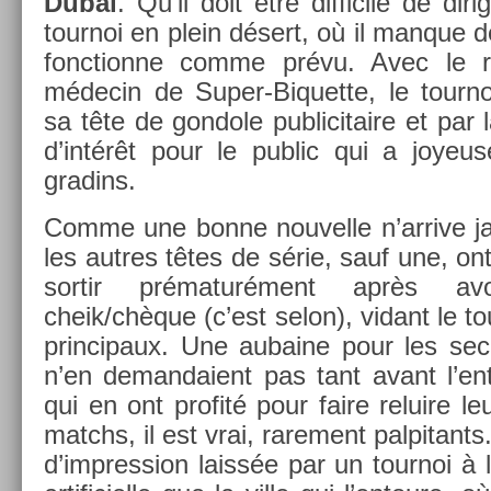
Dubaï
. Qu’il doit être dif­ficile de di­ri
tour­noi en plein désert, où il man­que d
fonction­ne comme prévu. Avec le re
médecin de Super-Biquette, le tour­no
sa tête de gon­dole pub­licitaire et pa
d’intérêt pour le pub­lic qui a joyeu
gradins.
Comme une bonne nouvel­le n’ar­rive j
les aut­res têtes de série, sauf une, on
sor­tir prématurément après av
cheik/chèque (c’est selon), vidant le to
prin­cipaux. Une aubaine pour les sec
n’en de­man­daient pas tant avant l’en­
qui en ont pro­fité pour faire re­luire 
matchs, il est vrai, rare­ment pal­pitants
d’impress­ion laissée par un tour­noi à