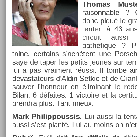
Thomas Must­
raisonn­able ? 
donc piqué le gra
tent­er, à 43 ans
cir­cuit aussi 
pathétique ? P
taine, cer­tains s’achètent une Porsc
saye de taper les petits jeunes sur terr
lui a pas vrai­ment réussi. Il tombe a
dévas­tateurs d’Aldin Set­kic et de Gia
sauv­er l’hon­neur en éli­minant le re­
Bilan, 6 défaites, 1 vic­toire et la cer­ti
prendra plus. Tant mieux.
Mark Philip­pous­sis.
Lui aussi la ten­ta
aussi s’est planté. Lui au moins on n’e