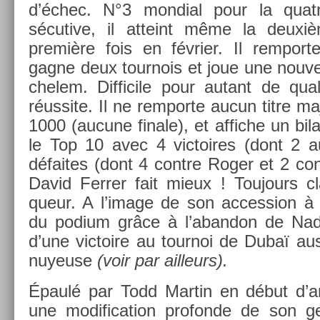
d’échec. N°3 mon­di­al pour la quat
sécutive, il at­teint même la deuxi
première fois en février. Il re­mpor­
gagne deux tour­nois et joue une nouvel
chelem. Dif­ficile pour autant de qual
réus­site. Il ne re­mpor­te aucun titre m
1000 (aucune fin­ale), et af­fiche un bila
le Top 10 avec 4 vic­toires (dont 2 a
défaites (dont 4 con­tre Roger et 2 co
David Ferr­er fait mieux ! Toujours c
queur. A l’image de son ac­cess­ion à
du podium grâce à l’aban­don de Nada
d’une vic­toire au tour­noi de Dubaï au
nuyeuse
(voir par ail­leurs).
Épaulé par Todd Mar­tin en début d’
une modifica­tion pro­fon­de de son g