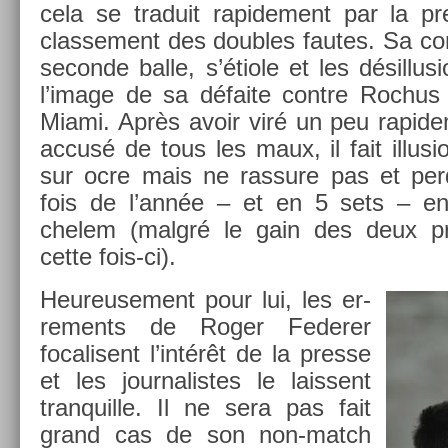
cela se traduit rapide­ment par la 
clas­se­ment des doub­les fautes. Sa co
secon­de balle, s’étiole et les désil­lus
l’image de sa défaite con­tre Roc­hus 
Miami. Après avoir viré un peu rapide­m
accusé de tous les maux, il fait il­lus­
sur ocre mais ne ras­sure pas et per
fois de l’année – et en 5 sets – e
chelem (malgré le gain des deux p
cette fois-ci).
Heureuse­ment pour lui, les er­
re­ments de Roger Feder­er
focalisent l’intérêt de la pre­sse
et les jour­nalis­tes le lais­sent
tran­quil­le. Il ne sera pas fait
grand cas de son non-match