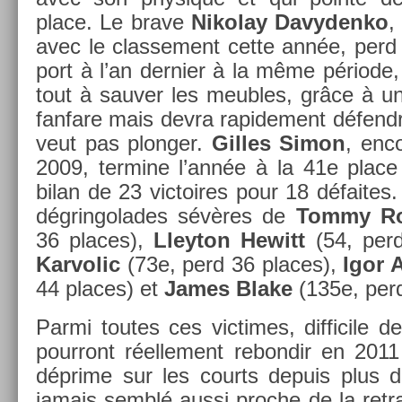
place. Le brave
Nikolay Davyden­ko
,
avec le clas­se­ment cette année, perd
port à l’an de­rni­er à la même période,
tout à sauv­er les meub­les, grâce à 
fan­fare mais devra rapide­ment défendr
veut pas plong­er.
Gil­les Simon
, en­c
2009, ter­mine l’année à la 41e place 
bilan de 23 vic­toires pour 18 défaites
dégrin­golades sévères de
Tommy Ro
36 places),
Lleyton Hewitt
(54, perd
Kar­volic
(73e, perd 36 places),
Igor 
44 places) et
James Blake
(135e, perd
Parmi toutes ces vic­times, dif­ficile de
pour­ront réel­le­ment re­bon­dir en 20
déprime sur les co­urts de­puis plus 
jamais semblé aussi pro­che de la re­trai