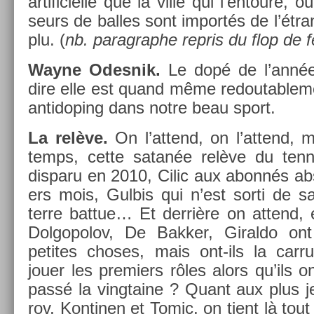
ar­tificiel­le que la ville qui l’en­tour
seurs de bal­les sont im­portés de l’étran
plu. (
nb. para­grap­he re­pris du flop de f
Wayne Odes­nik.
Le dopé de l’année
dire elle est quand même re­doutab­le­men
anti­dop­ing dans notre beau sport.
La relève.
On l’at­tend, on l’at­tend, 
temps, cette satanée relève du ten­n
dis­paru en 2010, Cilic aux abonnés ab­s
ers mois, Gul­bis qui n’est sorti de sa
terre bat­tue… Et derrière on at­tend, 
Dol­gopolov, De Bakk­er, Giral­do on
petites choses, mais ont-ils la car­r
jouer les pre­mi­ers rôles alors qu’ils o
passé la vingtaine ? Quant aux plus je
rov, Kon­tin­en et Tomic, on tient là tou