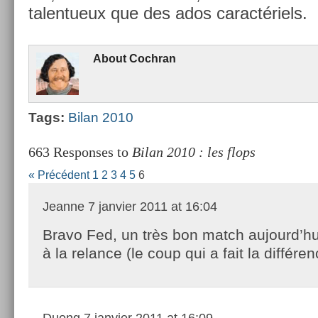
talen­tueux que des ados caractériels.
About
Co­chran
Tags:
Bilan 2010
663 Responses to
Bilan 2010 : les flops
« Précédent
1
2
3
4
5
6
Jeanne
7 janvier 2011 at 16:04
Bravo Fed, un très bon match aujourd’hui
à la relance (le coup qui a fait la différen
Duong
7 janvier 2011 at 16:09