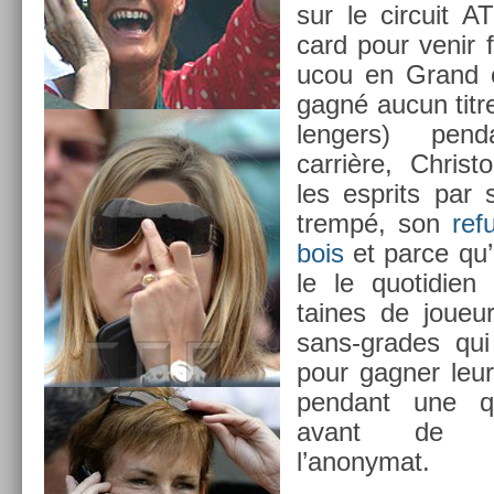
sur le cir­cuit 
card pour venir fa
ucou en Grand c
gagné aucun titr
leng­ers) pen
carrière, Chris
les esprits par 
trempé, son
ref
bois
et parce qu’il
le le quotidi­en
taines de joueu
sans-grades qui
pour gagn­er leur
pen­dant une qu
avant de re
l’anonymat.