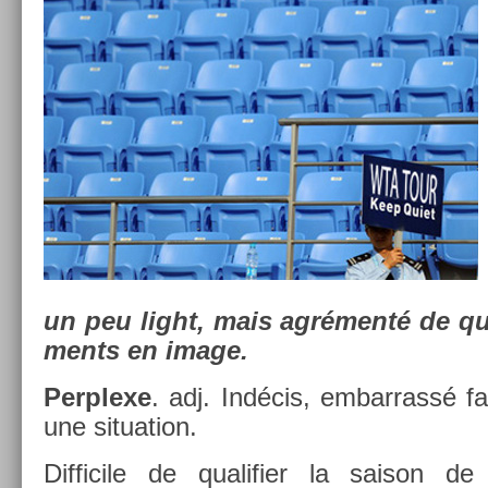
un peu light, mais agrémenté de que
ments en image.
Per­plexe
. adj. Indécis, em­bar­rassé f
une situa­tion.
Dif­ficile de qualifi­er la saison de