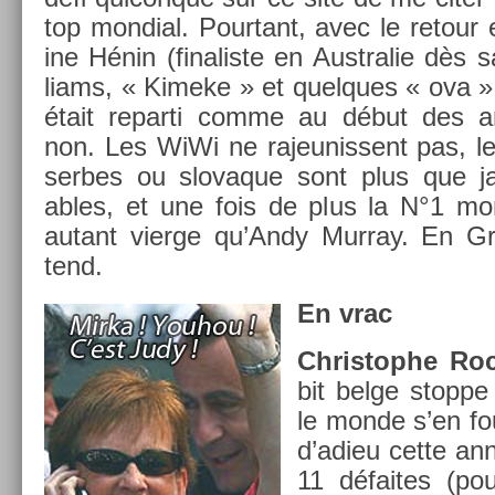
top mon­di­al. Pour­tant, avec le re­tour
ine Hénin (fin­alis­te en Australie dès s
liams, « Kimeke » et quel­ques « ova »,
était re­par­ti comme au début des 
non. Les WiWi ne rajeunis­sent pas, l
ser­bes ou slovaque sont plus que jam
ables, et une fois de plus la N°1 mon
autant vier­ge qu’Andy Mur­ray. En G
tend.
En vrac
Chris­tophe Roc
bit belge stop­pe
le monde s’en fo
d’adieu cette ann
11 défaites (pou