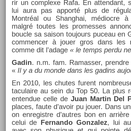
rir un com­plexe Rafa. En at­tendant, 
lui aura pas ap­porté plus de régul
Montréal ou Shanghai, médioc­re 
malgré toutes les pro­mes­ses an­non
bouc­le sa saison toujours puceau en 
com­menc­er à jouer gros dans les 
comme dit l’adage
« le temps perdu ne
Gadin
. n.m. fam. Ramass­er, pre­ndre 
«
Il y a du monde dans les gadins aujou
En 2010, les chutes furent nombreuses
taculaire au sein du Top 50. La plus r
en­ten­due celle de
Juan Mar­tin Del 
places, faute d’avoir pu jouer. Dans 
on en­registre d’aut­res bon en arrière
celui de
Fer­nando Gon­zalez
, lui a
avec son physique et qui poin­te dé