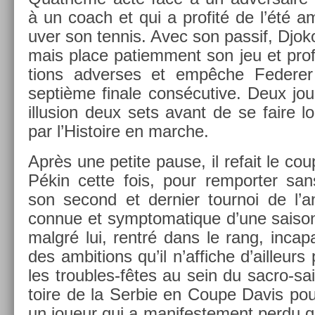
à un coach et qui a pro­fité de l’été a
uv­er son ten­nis. Avec son pas­sif, Djok
mais place patiem­ment son jeu et pro­
tions ad­verses et empêche Feder­er d
septième fin­ale con­sécutive. Deux jour
il­lus­ion deux sets avant de se faire l
par l’His­toire en marche.
Après une petite pause, il re­fait le c
Pékin cette fois, pour re­mport­er sans
son second et de­rni­er tour­noi de l’
con­nue et sym­ptomatique d’une saiso
malgré lui, rentré dans le rang, in­cap
des am­bi­tions qu’il n’af­fiche d’ail­leur
les troubles-fêtes au sein du sacro-sai
toire de la Ser­bie en Coupe Davis pourr
un joueur qui a man­ifes­te­ment perdu 