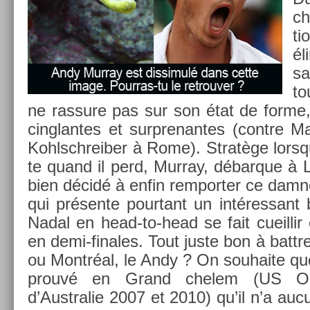
ch
ti
é
sa
to
ne ras­sure pas sur son état de forme
cinglan­tes et sur­prenan­tes (con­tre 
Kohlschreib­er à Rome). Stratège lorsqu’
te quand il perd, Mur­ray, débar­que à 
bien décidé à enfin re­mport­er ce damné 
qui présente pour­tant un in­téres­sant 
Nadal en head-to-head se fait cueil­lir 
en demi-finales. Tout juste bon à battr
ou Montréal, le Andy ? On souhaite que 
prouvé en Grand chelem (US O
d’Australie 2007 et 2010) qu’il n’a auc