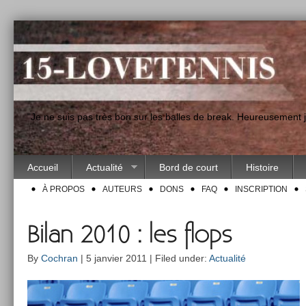
"Je ne suis pas très bon sur les balles de break. Heureusement
Accueil
Actualité
Bord de court
Histoire
À PROPOS
AUTEURS
DONS
FAQ
INSCRIPTION
Bilan 2010 : les flops
By
Cochran
| 5 janvier 2011 | Filed under:
Actualité