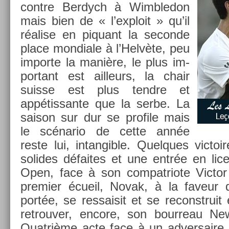
con­tre Be­rdych à Wimbledon
mais bien de « l’exploit » qu’il
réalise en piquant la secon­de
place mon­diale à l’Helvète, peu
im­por­te la manière, le plus im­
por­tant est ail­leurs, la chair
suis­se est plus tendre et
appétis­sante que la serbe. La
saison sur dur se pro­file mais
le scénario de cette année
reste lui, in­tan­gible. Quel­ques vic­to
sol­ides défaites et une entrée en lic
Open, face à son com­pat­riote Vic­tor
pre­mi­er écueil, Novak, à la faveur 
portée, se re­ssaisit et se re­construi
retro­uv­er, en­core, son bour­reau Ne
Quat­rième acte face à un ad­versaire 