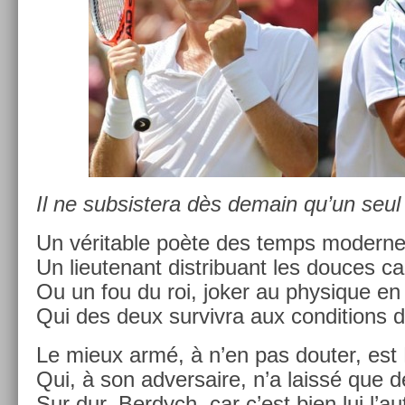
Il ne sub­sis­tera dès de­main qu’un seul
Un vérit­able poète des temps moder­ne
Un li­eutenant dis­tribuant les douces ca
Ou un fou du roi, joker au physique en
Qui des deux sur­viv­ra aux con­di­tions 
Le mieux armé, à n’en pas dout­er, est
Qui, à son ad­versaire, n’a laissé que d
Sur dur. Be­rdych, car c’est bien lui l’a