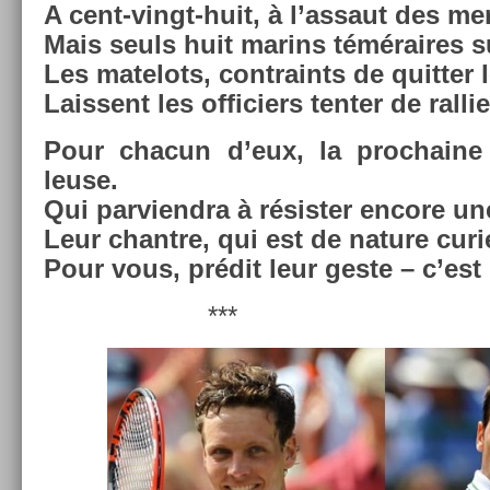
A cent-vingt-huit, à l’as­saut des mers
Mais seuls huit marins téméraires sub
Les matelots, contra­ints de quitt­er 
Lais­sent les of­fici­ers tent­er de ral­li­
Pour chacun d’eux, la pro­chaine
leuse.
Qui par­viendra à résist­er en­core un
Leur chantre, qui est de na­ture cur
Pour vous, prédit leur geste – c’est 
***