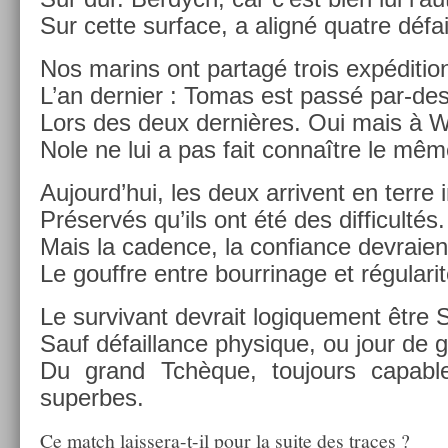
Sur cette sur­face, a aligné quat­re défa
Nos marins ont par­tagé trois ex­pédi­tio
L’an de­rni­er : Tomas est passé par-de
Lors des deux dernières. Oui mais à 
Nole ne lui a pas fait connaître le mêm
Aujourd’hui, les deux ar­rivent en terre i
Préservés qu’ils ont été des dif­ficultés.
Mais la cad­ence, la con­fian­ce de­vraie
Le gouffre entre bour­rinage et régularit
Le sur­vivant de­vrait logique­ment être 
Sauf défail­lance physique, ou jour de 
Du grand Tchèque, toujours cap­abl
super­bes.
Ce match laissera-t-il pour la suite des traces ?