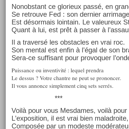
Non­obstant ce glorieux passé, en gran
Se retro­uve Fed : son de­rni­er ar­rimag
Est désor­mais loin­tain. Le valeureux St
Quant à lui, est prêt à pass­er à l’as­sau
Il a trav­ersé les ob­stac­les en vrai roc.
Son ment­al est enfin à l’égal de son br
Sera-ce suf­fisant pour pro­voqu­er l’on
Puis­sance ou in­ven­tivité : lequel pre­ndra
Le de­ssus ? Votre chantre ne peut se pro­nonc­er.
Il vous an­non­ce simple­ment cinq sets serrés.
***
Voilà pour vous Mes­dames, voilà pour
L’ex­posi­tion, il est vrai bien mal­ad­roite,
Com­pos­ée par un modes­te modérateu