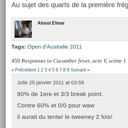
Au sujet des quarts de la première fré
About
Elmar
Tags:
Open d'Australie 2011
459 Responses to
Cucumber fever, acte V, scène 1
« Précédent
1
2
3
4
5
6
7
8
9
Suivant »
Julie
25 janvier 2011 at 03:59
80% de 1ere et 3/3 break point.
Contre 60% et 0/0 pour waw
il aurait du tenter le tweeney 2 fois!