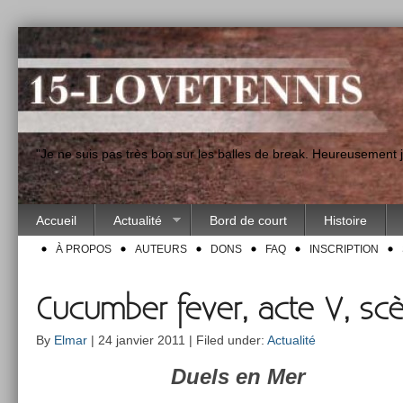
"Je ne suis pas très bon sur les balles de break. Heureusement
Accueil
Actualité
Bord de court
Histoire
À PROPOS
AUTEURS
DONS
FAQ
INSCRIPTION
Cucumber fever, acte V, sc
By
Elmar
| 24 janvier 2011 | Filed under:
Actualité
Duels en Mer