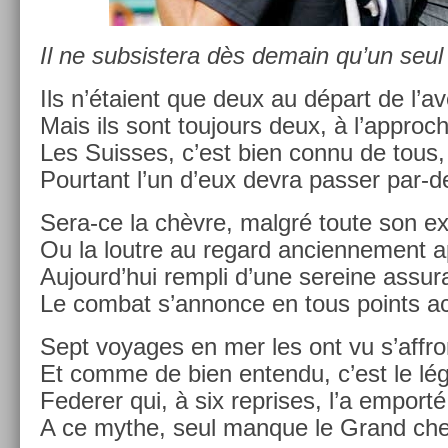
Il ne sub­sis­tera dès de­main qu’un seul
Ils n’étaient que deux au départ de l’av
Mais ils sont toujours deux, à l’approc­
Les Suis­ses, c’est bien connu de tous,
Pour­tant l’un d’eux devra pass­er par-
Sera-ce la chèvre, malgré toute son ex­
Ou la lout­re au re­gard an­cien­ne­ment 
Aujourd’hui re­mpli d’une sereine as­sur
Le com­bat s’an­nonce en tous points ac
Sept voyages en mer les ont vu s’affron
Et comme de bien en­ten­du, c’est le lég
Feder­er qui, à six re­prises, l’a em­porté
A ce mythe, seul man­que le Grand che