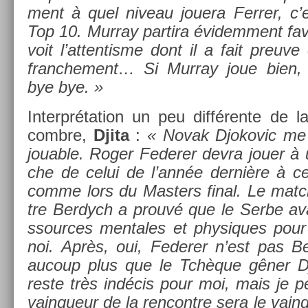
ment à quel niveau jouera Ferr­er, c’
Top 10. Mur­ray par­tira évidem­ment fa
voit l’at­tentis­me dont il a fait pre­uve
franche­ment… Si Mur­ray joue bien, i
bye bye. »
In­terpréta­tion un peu différente de l
combre,
Djita
:
« Novak Djokovic me p
jou­able. Roger Feder­er devra jouer à 
che de celui de l’année dernière à c
comme lors du Mast­ers final. Le matc
tre Be­rdych a prouvé que le Serbe avai
ssour­ces men­tales et physiques pour r
noi. Après, oui, Feder­er n’est pas B
aucoup plus que le Tchèque gêner D
reste très indécis pour moi, mais je 
vain­queur de la re­ncontre sera le vain­