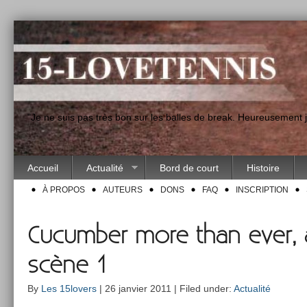
"Je ne suis pas très bon sur les balles de break. Heureusement
Accueil
Actualité
Bord de court
Histoire
À PROPOS
AUTEURS
DONS
FAQ
INSCRIPTION
Cucumber more than ever, a
scène 1
By
Les 15lovers
| 26 janvier 2011 | Filed under:
Actualité