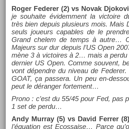
Roger Feder­er (2) vs Novak Djokovi
je souhaite évidem­ment la vic­toire d
très bien de­puis plusieurs mois. Mais 
seuls joueurs cap­ables de le pre­ndr
Grand chelem de temps à autre… Ci
Majeurs sur dur de­puis l’US Open 2007
mène 3 à vic­toires à 2… mais a perdu l
de­rni­er US Open. Comme souvent, b
vont dépendre du niveau de Feder­er. 
GOAT, ça pas­sera. Un peu en-dessou
peut le dérang­er for­te­ment…
Prono : c’est du 55/45 pour Fed, pas 
1 set de perdu…
Andy Mur­ray (5) vs David Ferr­er (8)
l’équa­tion est Ecos­sa­ise… Parce qu’on