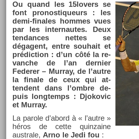
Ou quand les 15lovers se
font pro­nos­tiqueurs : les
demi-finales hom­mes vues
par les in­ter­nautes. Deux
ten­dances net­tes se
dégagent, entre souhait et
prédic­tion : d’un côté la re­
vanche de l’an de­rni­er
Feder­er – Mur­ray, de l’autre
la fin­ale de ceux qui at­
tendent dans l’ombre de­
puis longtemps : Djokovic
et Mur­ray.
La parole d’abord à « l’autre »
héros de cette quin­zaine
australe,
Arno le Jedi fou
: