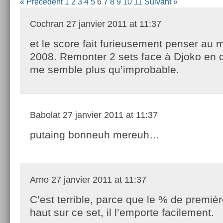
« Précédent
1
2
3
4
5
6
7
8
9
10
11
Suivant »
Cochran
27 janvier 2011 at 11:37
et le score fait furieusement penser au 
2008. Remonter 2 sets face à Djoko en 
me semble plus qu’improbable.
Babolat
27 janvier 2011 at 11:37
putaing bonneuh mereuh…
Arno
27 janvier 2011 at 11:37
C’est terrible, parce que le % de premièr
haut sur ce set, il l’emporte facilement.