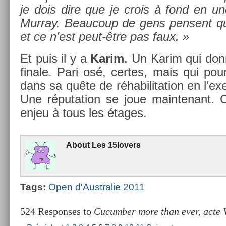
je dois dire que je crois à fond en une
Mur­ray. Be­aucoup de gens pen­sent qu’
et ce n’est peut-être pas faux. »
Et puis il y a
Karim
. Un Karim qui don
fin­ale. Pari osé, cer­tes, mais qui pour­
dans sa quête de réhabilita­tion en l’exer
Une réputa­tion se joue main­tenant. 
enjeu à tous les étages.
About
Les 15lovers
Tags:
Open d'Australie 2011
524 Responses to
Cucumber more than ever, acte V