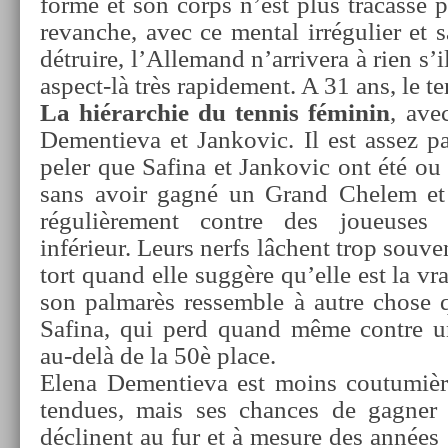
forme et son corps n’est plus tracassé pa
re­vanche, avec ce ment­al ir­réguli­er et 
détruire, l’Al­lemand n’ar­rivera à rien s’il
aspect-là très rapide­ment. A 31 ans, le te
La hié­rarchie du ten­nis féminin
, ave
De­men­tieva et Jan­kovic. Il est assez p
pel­er que Safina et Jan­kovic ont été ou
sans avoir gagné un Grand Chelem et
réguliè­re­ment con­tre des joueuses
inférieur. Leurs nerfs lâchent trop souve
tort quand elle suggère qu’elle est la vr
son pal­marès re­ssemble à autre chose 
Safina, qui perd quand même con­tre u
au-delà de la 50è place.
Elena De­men­tieva est moins co­utumiè­re
tendues, mais ses chan­ces de gagn­er
déclinent au fur et à mesure des années :