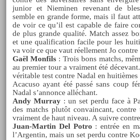
junior et Niemin­en re­venant de bles
semble en gran­de forme, mais il faut at
de voir ce qu’il est cap­able de faire con
de plus gran­de qualité. Match assez bo
et une qualifica­tion facile pour les huit
va voir ce que vaut réel­le­ment Jo con­tre
Gaël Mon­fils
: Trois bons matchs, mêm
au pre­mi­er tour a vrai­ment été décevant
vérit­able test con­tre Nadal en huitièmes d
Acacuso ayant été passé sans coup fér
Nadal s’an­nonce alléchant.
Andy Mur­ray
: un set perdu face à Pa
des matchs plutôt con­vain­cant, con­tre 
vrai­ment de haut niveau. A suiv­re con­tre
Juan-Martin Del Potro
: entrée en mat
l’Ar­gentin, mais un set perdu con­tre Koel