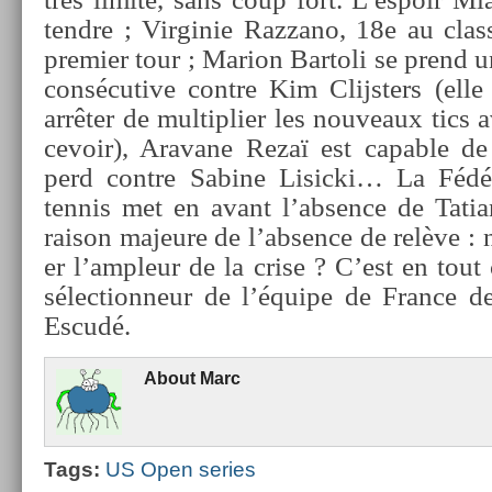
tendre ; Vir­ginie Raz­zano, 18e au clas­
pre­mi­er tour ; Mar­ion Bar­toli se pren
con­sécutive con­tre Kim Clijst­ers (elle
arrêter de multi­pli­er les nouveaux tics a
cevoir), Aravane Rezaï est cap­able de
perd con­tre Sabine Li­sic­ki… La Fédér
ten­nis met en avant l’abs­ence de Ta
raison majeure de l’abs­ence de relève : 
er l’ampleur de la crise ? C’est en tout
sélec­tion­neur de l’équipe de Fran­ce 
Escudé.
About
Marc
Tags:
US Open se­ries