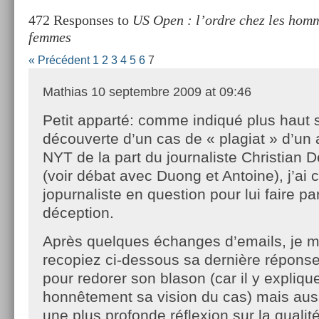
472 Responses to
US Open : l’ordre chez les homm
femmes
« Précédent
1
2
3
4
5
6
7
Mathias
10 septembre 2009 at 09:46
Petit apparté: comme indiqué plus haut s
découverte d’un cas de « plagiat » d’un a
NYT de la part du journaliste Christian
(voir débat avec Duong et Antoine), j’ai 
jopurnaliste en question pour lui faire p
déception.
Après quelques échanges d’emails, je m
recopiez ci-dessous sa dernière répons
pour redorer son blason (car il y explique
honnêtement sa vision du cas) mais auss
une plus profonde réflexion sur la qualité