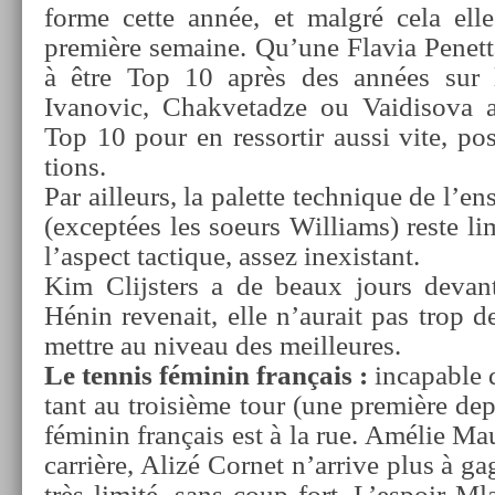
forme cette année, et malgré cela ell
première semaine. Qu’une Flavia Penet­ta
à être Top 10 après des années sur le
Ivanovic,
Chak­vetad­ze ou Vaidisova
Top 10 pour en re­ssor­tir aussi vite, po
tions.
Par ail­leurs, la palet­te tech­nique de l’
(ex­ceptées les soeurs Wil­liams) reste lim
l’as­pect tac­tique, assez in­exis­tant.
Kim Clijst­ers a de beaux jours de­vant 
Hénin re­venait, elle n’aurait pas trop de 
mettre au niveau des meil­leures.
Le ten­nis féminin français :
in­cap­able
tant au troisiè­me tour (une première de­p
féminin français est à la rue. Amélie Mau
carrière, Alizé Cor­net n’ar­rive plus à ga
très limité, sans coup fort. L’es­poir Ml