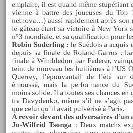
emplaire, il est quand même stupéfiant qu
vien­ne à battre des joueuses du Top 
netnova…) aussi rapide­ment après son re­
le gâteau étant sa vic­toire à New York 
n°3 mon­diale, et sa qualifica­tion pour les
Robin Soderl­ing :
le Suédois a ac­quis 
de­puis sa fin­ale de Roland-Garros : b
fin­ale à Wimbledon par Feder­er, vain­qu
teint de nouveau les huitièmes à l’US O
Quer­rey, l’épouvan­tail de l’été sur 
émoussé, mais la per­for­mance du Su
moins sol­ide. Il a toutes ses chan­ces en 
tre Davyden­ko, même s’il ne s’agit p
que celui qu’il avait pulvérisé à Paris.
A re­voir de­vant des ad­versaires d’un 
Jo-Wilfrid Tson­ga
: Deux matchs expé
con­tre des ad­versaires sans en­ver­gur