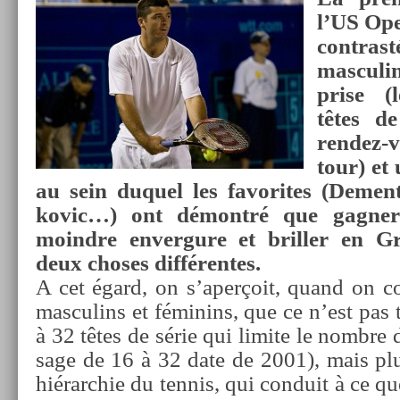
l’US Ope
contra­st
mas­culi
pr­ise 
têtes d
rendez-
tour) et
au sein duquel les favorites (De­men­
kovic…) ont démontré que gagn­er
moindre en­ver­gure et brill­er en 
deux choses dif­féren­tes.
A cet égard, on s’aperçoit, quand on co
mas­culins et féminins, que ce n’est pas ta
à 32 têtes de série qui li­mite le nombre d
sage de 16 à 32 date de 2001), mais plutô
hié­rarchie du ten­nis, qui con­duit à ce q