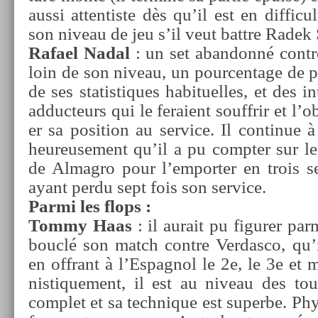
aussi at­tentis­te dès qu’il est en dif­ficu
son niveau de jeu s’il veut battre Radek
Rafael Nadal
: un set ab­an­donné con­t
loin de son niveau, un pour­centage de pr
de ses statis­tiques habituel­les, et des in­
ad­ducteurs qui le feraient souffrir et l’o
er sa posi­tion au ser­vice. Il con­tinue à
heureuse­ment qu’il a pu com­pt­er sur les
de Al­mag­ro pour l’em­port­er en trois 
ayant perdu sept fois son ser­vice.
Parmi les flops :
Tommy Haas
: il aurait pu figur­er par
bouclé son match con­tre Ver­dasco, qu’
en of­frant à l’Es­pagnol le 2e, le 3e et 
nistique­ment, il est au niveau des tous
com­plet et sa tech­nique est super­be. Phy