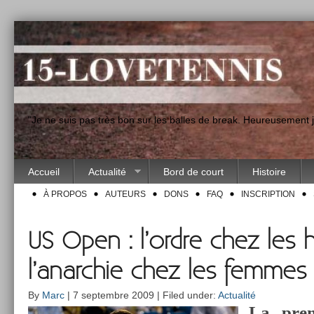
"Je ne suis pas très bon sur les balles de break. Heureusement
Accueil
Actualité
Bord de court
Histoire
À PROPOS
AUTEURS
DONS
FAQ
INSCRIPTION
US Open : l’ordre chez les
l’anarchie chez les femmes
By
Marc
| 7 septembre 2009 | Filed under:
Actualité
La prem