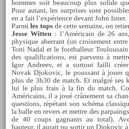
hom­mes soit be­aucoup plus sol­ide qu
Pour autant, les sur­prises sont pos­sibl
en a fait l’expéri­ence de­vant John Isner.
Parmi
les tops
de cette semaine, on re­tie
Jesse Witt­en
: l’Américain de 26 ans,
physique ab­er­rant (un croise­ment entre
Toni Nadal et le foot­balleur Toulousain 
des qualifica­tions, est par­venu à mettr
Igor An­dreev, et a sur­tout fail­li créer 
Novak Djokovic, le pous­sant à jouer qu
plus de 3h30 de match. Et malgré ses ki
lui le plus frais à la fin du match.
Américains, il a joué crâne­ment sa chan­
ques­tions, répétant son schéma clas­siqu
la balle en re­v­ers et mettre des par­pa­in
de 40 coups gag­nants au total). Ave
hauteur, il aurait pu sor­tir un Djokovic à 