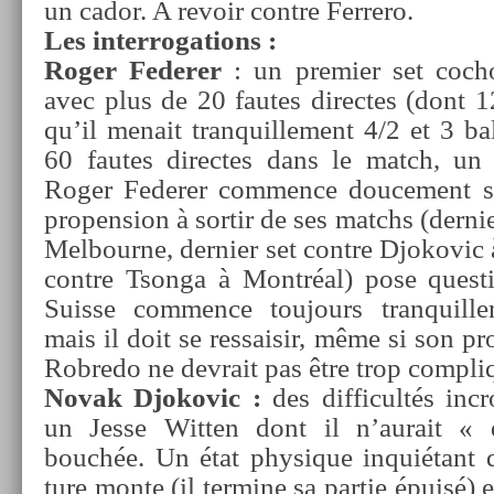
un cador. A re­voir con­tre Fer­rero.
Les in­ter­roga­tions :
Roger Feder­er
: un pre­mi­er set co­c
avec plus de 20 fautes di­rec­tes (dont 1
qu’il menait tran­quil­le­ment 4/2 et 3 ba
60 fautes di­rec­tes dans le match, un se
Roger Feder­er com­m­ence douce­ment 
pro­pens­ion à sor­tir de ses matchs (de­rni­
Mel­bour­ne, de­rni­er set con­tre Djokovic 
con­tre Tson­ga à Montréal) pose ques­t
Suis­se com­m­ence toujours tran­quil­le
mais il doit se re­ssaisir, même si son pr
Rob­redo ne de­vrait pas être trop com­pli
Novak Djokovic :
des dif­ficultés in­c
un Jesse Witt­en dont il n’aurait «
bouchée. Un état physique inquiétant 
ture monte (il ter­mine sa par­tie épuisé) 