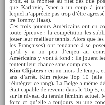
droit, et la montée au filet dès que pos­
que Kar­lovic, Isner a un coup à jouer
lequel n’apprécie pas trop d’être ag­ress
tre Tommy Haas).
Ces trois joueurs Américains ont en c
toute épre­uve : la com­péti­tion les sub­l
jouer leur meil­leur ten­nis. Alors que les
les Françaises) ont ten­dance à se pose
qu’il y a un peu d’enjeu au cour
Américains y vont à fond : ils jouent leu
ten­tent leur chan­ce sans com­plexe.
Kim Clijst­ers :
en un mois de temps, et
ans d’arrêt, Kim re­joue Top 10 (elle 
réintégrer ce rang). La Belge a même dé
était cap­able de re­venir dans le Top 5, ce
sur le niveau du ten­nis féminin ac­tuel.
forte et qu’elle a toujours eu une con­