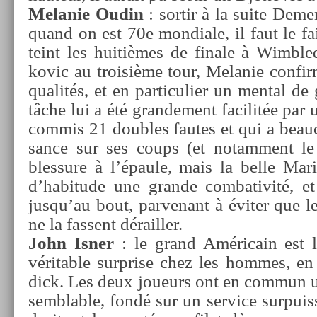
Melanie Oudin
: sor­tir à la suite De­m
quand on est 70e mon­diale, il faut le fa
teint les huitièmes de fin­ale à Wimble
kovic au troisiè­me tour, Melanie con­fi
qualités, et en par­ticuli­er un ment­al de 
tâche lui a été gran­de­ment facilit­ée pa
com­mis 21 doub­les fautes et qui a be­a
sance sur ses coups (et notam­ment le s
bles­sure à l’épaule, mais la belle M
d’habitude une gran­de com­bativité, et
jusqu’au bout, par­venant à éviter que le
ne la fas­sent déraill­er.
John Isner
: le grand Américain est l
vérit­able sur­pr­ise chez les hom­mes, e
dick. Les deux joueurs ont en com­mun u
sembl­able, fondé sur un ser­vice sur­pui