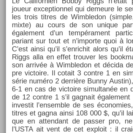
Le Califor­ni­en Bobby Riggs n’était
joueur ex­cep­tion­nel qui de­meure le se
les trois tit­res de Wimbledon (sim­ple
mixte) au cours de son uni­que par­tic
égale­ment d’un tempéra­ment par­ticu
pariant sur tout et n’im­porte quoi à l
C’est ainsi qu’il s’en­richit alors qu’il
Riggs alla en effet trouv­er les book­m
son arrivée à Wimbledon et décida de 
pre vic­toire. Il co­tait 3 con­tre 1 en sim
série numéro 2 derrière Bunny Aus­tin),
6-1 en cas de vic­toire simul­tanée en 
de 12 con­tre 1 s’il gag­nait égale­ment 
in­ves­tit l’en­semble de ses écon­om­ies,
tit­res et gagna ainsi 108 000 $, qu’il l
que en at­tendant de pass­er pro, n
l’USTA ait vent de cet ex­ploit : il craig