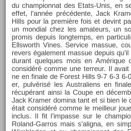
du cham­pion­nat des Etats-Unis, en s
effet, l’année précédente, Jack Kram
Hills pour la première fois et de­vint
un mon­di­al chez les amateurs, un sor
pro­mis de­puis longtemps, en par­ticul
Ellsworth Vines. Ser­vice mas­sue, co
re­v­ers égale­ment mas­sue de­puis qu’il l
durant quel­ques mois en Amérique d
con­sidéré comme une ter­reur. Il ava
ne en fin­ale de Forest Hills 9-7 6-3 6
er, pulvérisé les Australiens en fin­
récupérant ainsi la Coupe en décemb
Jack Kram­er domina tant et si bien le ci
était con­sidéré comme le meil­leur jo
in­clus. Il fit l’im­passe sur le cham­pi
Roland-Garros mais s’alig­na, en sim­p