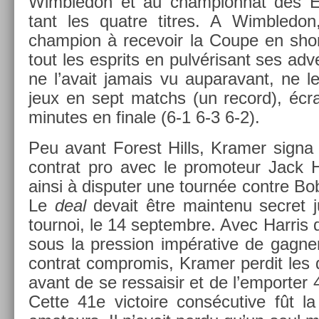
Wimbledon et au cham­pion­nat des Et
tant les quat­re tit­res. A Wimbledon, 
champ­ion à re­cevoir la Coupe en shor
tout les esprits en pulvérisant ses ad
ne l’avait jamais vu auparavant, ne le
jeux en sept matchs (un re­cord), éc
minutes en fin­ale (6-1 6-3 6-2).
Peu avant Forest Hills, Kram­er signa
contra­t pro avec le pro­moteur Jack Ha
ainsi à dis­put­er une tournée con­tre 
Le
deal
de­vait être main­tenu sec­ret j
tour­noi, le 14 sep­tembre. Avec Har­ris 
sous la pre­ss­ion im­pérative de gagn­
contra­t com­promis, Kram­er per­dit les 
avant de se re­ssaisir et de l’em­port­er
Cette 41e vic­toire con­sécutive fût l