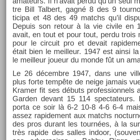
amateurs. Il n’avait perdu qu’un seul 
tre Bill Tal­bert, gagné 8 des 9 tour­no
ticipa et 48 des 49 matchs qu’il dis­p
De­puis son re­tour à la vie civile en
avait, en tout et pour tout, perdu trois 
pour le cir­cuit pro et de­vait rapide­m
était bien le meil­leur. 1947 est ainsi 
le meil­leur joueur du monde fût un ama
Le 26 décembre 1947, dans une ville 
plus forte tempête de neige jamais vu
Kram­er fit ses débuts pro­fes­sion­nel
Gard­en de­vant 15 114 spec­tateurs.
porta ce soir là 6-2 10-8 4-6 6-4 mai
assez rapide­ment aux matchs noc­turnes
des pros durant les tournées, à la sur
très rapide des sal­les in­door, (souve