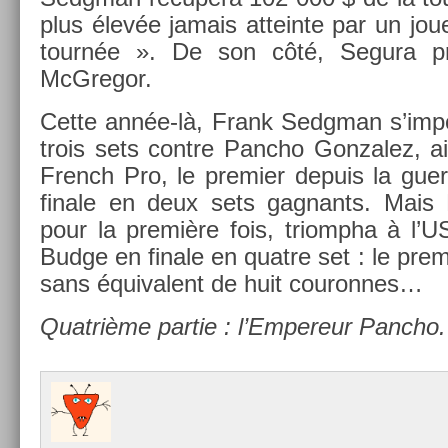
plus élevée jamais at­tein­te par un jo
tournée ». De son côté, Segura prit
McGregor.
Cette année-là, Frank Sedgman s’im­
trois sets con­tre Pancho Gon­zalez, ai
French Pro, le pre­mi­er de­puis la gue
fin­ale en deux sets gag­nants. Mais
pour la première fois, tri­ompha à l’U
Budge en fin­ale en quat­re set : le pre­mi
sans équivalent de huit co­uron­nes…
Quat­rième par­tie : l’Em­pereur Pancho.