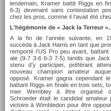
len­demain, Kram­er bat­tit Riggs en fi
6-3) de­venant sans con­tes­ta­tion po
chez les pros, comme il l’avait été che
L’hégémonie de « Jack la Ter­reur 
A la fin de l’année suivan­te, en 
succéda à Jack Har­ris en tant que pro­
re­mporté l’US Pro peu avant, bat­tan
ale (9-7 3-6 6-3 7-5) tan­dis que Jack 
stenu d’y par­ticip­er, préférant at­
nouveau champ­ion amateur auquel 
opposé. Kram­er gagna cepen­dant 
bat­tant Riggs en fin­ale en trois sets, to
mi­er Wembley à être or­ganisé d
Schroed­er était le can­didat amateur p
vic­toire à Wimbledon pour être opposé 