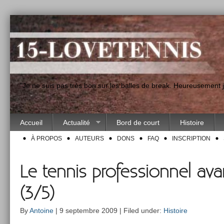
"Je ne suis pas très bon sur les balles de break. Heureusement
Accueil
Actualité
Bord de court
Histoire
À PROPOS
AUTEURS
DONS
FAQ
INSCRIPTION
Le tennis professionnel ava
(3/5)
By
Antoine
| 9 septembre 2009 | Filed under:
Histoire