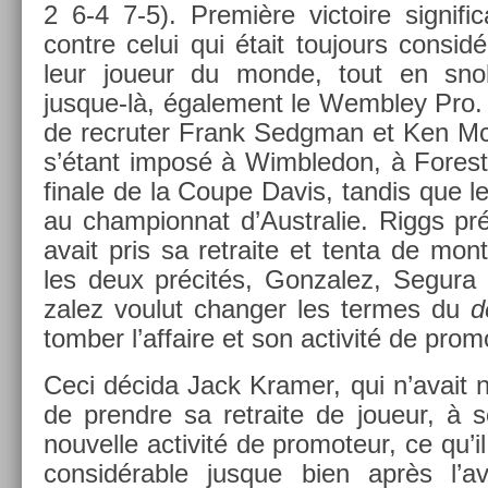
2 6-4 7-5). Première vic­toire sig­nifi
con­tre celui qui était toujours con­si
leur joueur du monde, tout en sno
jusque-là, égale­ment le Wembley Pro.
de re­crut­er Frank Sedgman et Ken McG
s’étant imposé à Wimbledon, à Forest H
fin­ale de la Coupe Davis, tan­dis que l
au cham­pion­nat d’Australie. Riggs pré
avait pris sa re­traite et tenta de mon
les deux précités, Gon­zalez, Segura
zalez voulut chang­er les ter­mes du
d
tomb­er l’af­faire et son ac­tivité de pro­
Ceci décida Jack Kram­er, qui n’avait nul­
de pre­ndre sa re­traite de joueur, à 
nouvel­le ac­tivité de pro­moteur, ce qu’
con­sidér­able jus­que bien après l’a