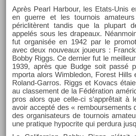
Après Pearl Har­bour, les Etats-Unis en
en guer­re et les tour­nois amateurs e
péric­litèrent tan­dis que la plupart 
appelés sous les drapeaux. Néan­moi
fut or­ganis­ée en 1942 par le pro­m
avec deux nouveaux joueurs : Franck 
Bobby Riggs. Ce de­rni­er fut le meil­le
1939, après que Budge soit passé pro­f
mpor­ta alors Wimbledon, Forest Hills et 
Roland-Garros. Riggs et Kovacs étaien
au clas­se­ment de la Fédéra­tion améri
pros alors que celle-ci s’apprêtait à 
avoir ac­cepté des « re­mbour­se­ments d
des or­ganisateurs de tour­nois amateur
une pratique hy­poc­rite qui per­dura ju