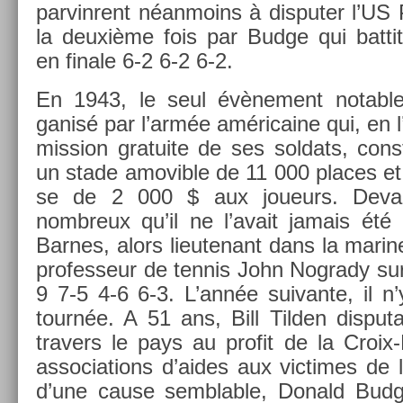
par­vinrent néan­moins à dis­put­er l’US
la deuxième fois par Budge qui bat­ti
en fin­ale 6-2 6-2 6-2.
En 1943, le seul évène­ment not­able
ganisé par l’armée américaine qui, en l
miss­ion gratuite de ses sol­dats, con­
un stade amovib­le de 11 000 places et
se de 2 000 $ aux joueurs. De­van
nombreux qu’il ne l’avait jamais été
Bar­nes, alors li­eutenant dans la marine, 
pro­fes­seur de ten­nis John Nog­rady su
9 7-5 4-6 6-3. L’année suivan­te, il n’y
tournée. A 51 ans, Bill Tild­en dis­puta
trav­ers le pays au pro­fit de la Croix
as­socia­tions d’aides aux vic­times de l
d’une cause sembl­able, Donald Budge