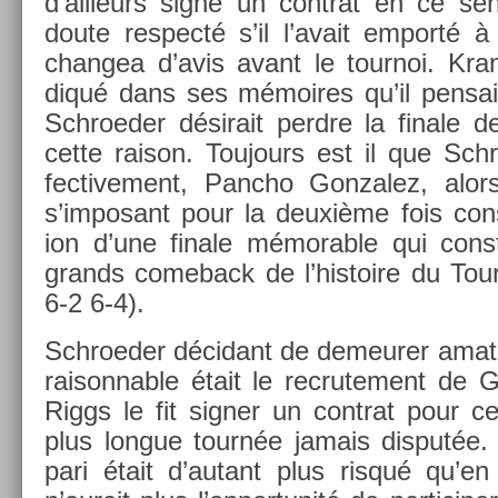
d’ail­leurs signé un contra­t en ce sen
doute re­specté s’il l’avait em­porté à
chan­gea d’avis avant le tour­noi. Kram­
diqué dans ses mémoires qu’il pen­sai
Schroed­er désirait per­dre la fin­ale 
cette raison. Toujours est il que Schro
fective­ment, Pancho Gon­zalez, alo
s’im­posant pour la deuxième fois con­s
ion d’une fin­ale mémor­able qui con­s
grands com­eback de l’his­toire du Tour
6-2 6-4).
Schroed­er décidant de de­meur­er amate
raisonn­able était le re­crute­ment de 
Riggs le fit sign­er un contra­t pour ce
plus lon­gue tournée jamais dis­put­ée.
pari était d’autant plus risqué qu’en