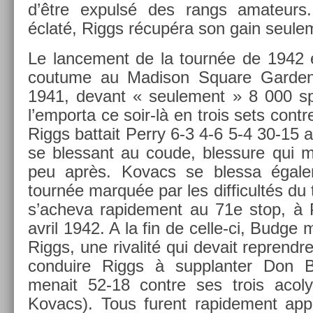
d’être ex­pulsé des rangs amateurs.
éclaté, Riggs récupéra son gain seule­m
Le lan­ce­ment de la tournée de 1942
co­utume au Madison Square Gard­e
1941, de­vant « seule­ment » 8 000 sp
l’em­porta ce soir-là en trois sets con­t
Riggs bat­tait Perry 6-3 4-6 5-4 30-15 ab
se bles­sant au coude, bles­sure qui mi
peu après. Kovacs se bles­sa égale­
tournée marquée par les dif­ficultés du t
s’ac­heva rapide­ment au 71e stop, à 
avril 1942. A la fin de celle-ci, Budge 
Riggs, une rivalité qui de­vait re­prendr
con­duire Riggs à sup­plant­er Don B
menait 52-18 con­tre ses trois acoly
Kovacs). Tous furent rapide­ment appe