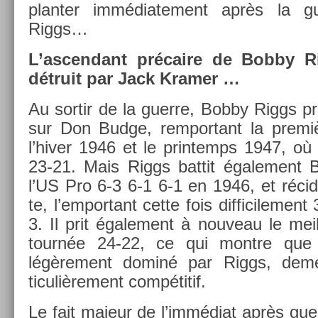
plant­er im­médiate­ment après la g
Riggs…
L’as­cendant précaire de Bobby R
détruit par Jack Kram­er …
Au sor­tir de la guer­re, Bobby Riggs pri
sur Don Budge, re­mpor­tant la premi
l’hiver 1946 et le prin­temps 1947, où 
23-21. Mais Riggs bat­tit égale­ment 
l’US Pro 6-3 6-1 6-1 en 1946, et récid
te, l’em­portant cette fois dif­ficile­men
3. Il prit égale­ment à nouveau le mei
tournée 24-22, ce qui montre que
légère­ment dominé par Riggs, de­me
ticuliè­re­ment compétitif.
Le fait majeur de l’immédiat après guer­re