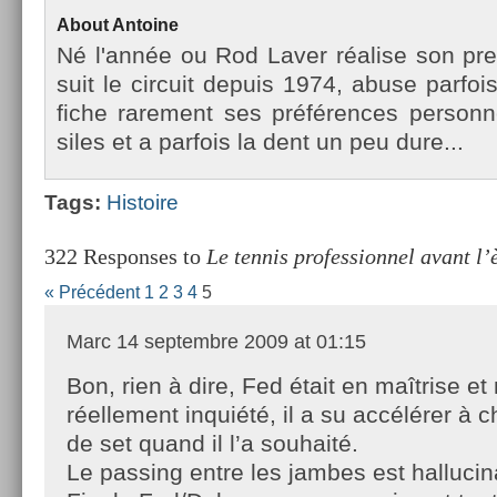
About
An­toine
Né l'année ou Rod Laver réalise son pre
suit le cir­cuit de­puis 1974, abuse par­fois
fiche rare­ment ses préfér­ences per­son­n
siles et a par­fois la dent un peu dure...
Tags:
His­toire
322 Responses to
Le tennis professionnel avant l’
« Précédent
1
2
3
4
5
Marc
14 septembre 2009 at 01:15
Bon, rien à dire, Fed était en maîtrise et
réellement inquiété, il a su accélérer à c
de set quand il l’a souhaité.
Le passing entre les jambes est hallucin