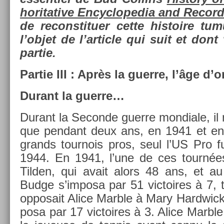
horitative En­cyc­lopedia and Re­cor
de re­constitu­er cette his­toire tum
l’objet de l’ar­ticle qui suit et dont 
par­tie.
Par­tie III : Après la guer­re, l’âge d’o
Durant la guer­re…
Durant la Secon­de guer­re mon­diale, il
que pen­dant deux ans, en 1941 et en 
grands tour­nois pros, seul l’US Pro fu
1944. En 1941, l’une de ces tournée
Tild­en, qui avait alors 48 ans, et au
Budge s’im­posa par 51 vic­toires à 7, 
op­posait Alice Marble à Mary Hardwick
posa par 17 vic­toires à 3. Alice Marbl