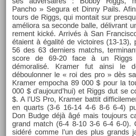
ses ad­versaires : Bobby Riggs, 
Pancho » Segura et Dinny Pails. Afin d
tours de Riggs, qui mon­tait sur pre­sque
améliora sa secon­de balle, déliv­rant un 
re­ment kické. Arrivés à San Fran­cisc
étaient à égalité de vic­toires (13-13)
56 des 63 de­rni­ers matchs, ter­minan
score de 69-20 face à un Riggs
démoralisé. Kram­er fut ainsi le de
déboulonn­er le « roi des pro » dès s
Kram­er em­poc­ha 89 000 $ pour la to
000 $ d’aujourd’hui) et Riggs dut se co
$. A l’US Pro, Kram­er bat­tit dif­ficile
en quarts (3-6 16-14 4-6 8-6 6-4) pui
Don Budge déjà âgé mais toujours cap­
grand match (6-4 8-10 3-6 6-4 6-0).
sidéré comme l’un des plus grands ja