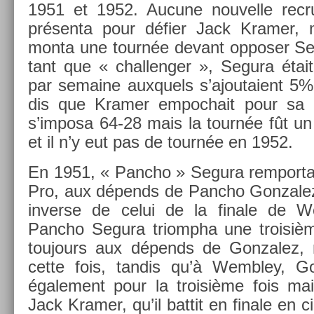
1951 et 1952. Aucune nouvel­le re­c
présenta pour défier Jack Kram­er,
monta une tournée de­vant op­pos­er S
tant que « chal­leng­er », Segura éta
par semaine aux­quels s’ajoutaient 5% d
dis que Kram­er em­poc­hait pour sa
s’im­posa 64-28 mais la tournée fût un 
et il n’y eut pas de tournée en 1952.
En 1951, « Pancho » Segura re­mpor­
Pro, aux dépends de Pancho Gon­zalez en
in­ver­se de celui de la fin­ale de
Pancho Segura tri­ompha une troisiè­m
toujours aux dépends de Gon­zalez, 
cette fois, tan­dis qu’à Wembley, Gon
égale­ment pour la troisiè­me fois m
Jack Kram­er, qu’il bat­tit en fin­ale en 