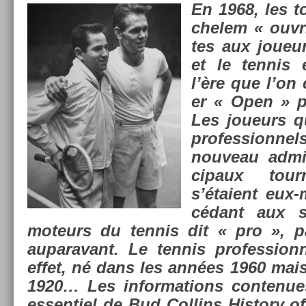
En 1968, les t
chelem « ouv­r
tes aux joueurs
et le ten­nis
l’ère que l’on 
er « Open » p
Les joueurs q
pro­fes­sion­n
nouveau admi
cipaux tour
s’étaient eux
cédant aux s
moteurs du ten­nis dit « pro », p
auparavant. Le ten­nis pro­fes­sion
effet, né dans les années 1960 mai
1920… Les in­for­ma­tions con­tenue
es­sentiel de Bud Col­lins
His­to­ry 