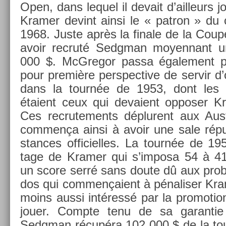
Open, dans lequel il de­vait d’ail­leurs j
Kram­er de­vint ainsi le « pat­ron » du c
1968. Juste après la fin­ale de la Coup
avoir re­cruté Sedgman moyen­nant u
000 $. McGregor passa égale­ment pro­
pour première per­spec­tive de ser­vir 
dans la tournée de 1953, dont les m
étaient ceux qui de­vaient op­pos­er 
Ces re­crute­ments déplurent aux Aust
com­men­ça ainsi à avoir une sale réput
stan­ces of­ficiel­les. La tournée de 19
tage de Kram­er qui s’im­posa 54 à 4
un score serré sans doute dû aux prob
dos qui com­men­çaient à pénalis­er Kram
moins aussi intéressé par la pro­mo­tio
jouer. Com­pte tenu de sa garan­tie 
Sedgman récupéra 102 000 $ de la to