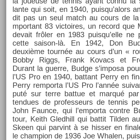
la joueuse de ten­nis ayant connu la s
lante qui soit, en 1940, puis­qu’alors a
dit pas un seul match au cours de la 
mpor­tant 83 vic­toires, un re­cord que M
de­vait frôler en 1983 puis­qu’el­le ne
cette saison-là. En 1942, Don Bud
deuxième tournée au cours d’un « rou
Bobby Riggs, Frank Kovacs et Fre
Durant la guer­re, Budge s’im­posa pour
l’US Pro en 1940, bat­tant Perry en fin­
Perry re­mpor­ta l’US Pro l’année suivan­
puté sur terre bat­tue et marqué par le
tendues de pro­fes­seurs de ten­nis p
John Faun­ce, qui l’em­porta con­tre
tour, Keith Gled­hill qui bat­tit Tild­en a
Skeen qui par­vint à se hiss­er en fin­a
le champ­ion de 1936 Joe Whal­en, puis