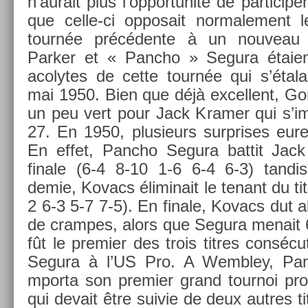
n’aurait plus l’op­portunité de par­ticip­
que celle-ci op­posait nor­male­ment 
tournée précédente à un nouveau ch
Park­er et « Pancho » Segura étaien
acolytes de cette tournée qui s’étala
mai 1950. Bien que déjà ex­cel­lent, Gon
un peu vert pour Jack Kram­er qui s’i
27. En 1950, plusieurs sur­prises eure
En effet, Pancho Segura bat­tit Jac
finale (6-4 8-10 1-6 6-4 6-3) tan­di
demie, Kovacs éli­minait le tenant du t
2 6-3 5-7 7-5). En fin­ale, Kovacs dut ab
de cram­pes, alors que Segura menait 
fût le pre­mi­er des trois tit­res con­sé
Segura à l’US Pro. A Wembley, Pan
mpor­ta son pre­mi­er grand tour­noi pro­fe
qui de­vait être suivie de deux aut­res ti