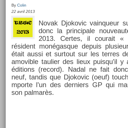
By
Colin
22 avril 2013
Novak Djokovic vain­queur su
donc la prin­cipale nouveaut
2013. Cer­tes, il co­urait 
résident monégas­que de­puis plusieu
était aussi et sur­tout sur les ter­res 
amovib­le tauli­er des lieux puis­qu’il 
édi­tions (re­cord). Nadal ne fait do
neuf, tan­dis que Djokovic (oeuf) touc
mpor­te l’un des de­rni­ers GP qui ma
son pal­marès.