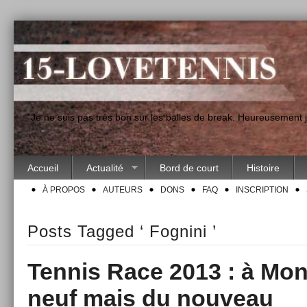
"Je ne suis pas très bon sur les balles de break. Heureusement
Accueil
Actualité
Bord de court
Histoire
À PROPOS
AUTEURS
DONS
FAQ
INSCRIPTION
Posts Tagged ‘ Fognini ’
Tennis Race 2013 : à Mon
neuf mais du nouveau