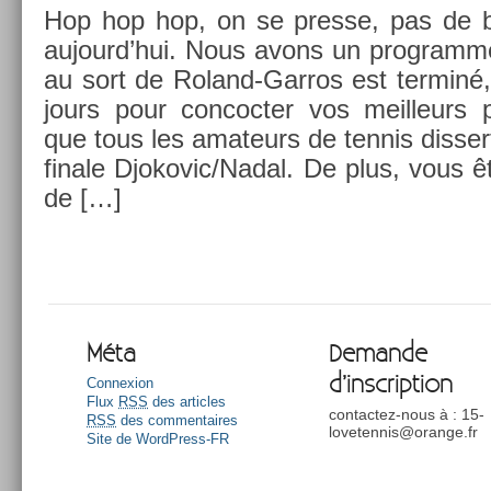
Hop hop hop, on se pre­sse, pas de ba
aujourd’hui. Nous avons un pro­gram­m
au sort de Roland-Garros est ter­miné,
jours pour con­coct­er vos meil­leurs p
que tous les amateurs de ten­nis dis­ser­
fin­ale Djokovic/Nad­al. De plus, vous ê
de […]
Méta
Demande
d’inscription
Connexion
Flux
RSS
des articles
contactez-nous à : 15-
RSS
des commentaires
lovetennis@orange.fr
Site de WordPress-FR