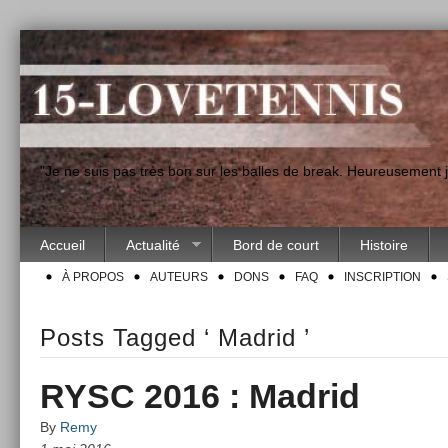
"Je ne suis pas très bon sur les balles de break. Heureusement
Accueil
Actualité
Bord de court
Histoire
À PROPOS
AUTEURS
DONS
FAQ
INSCRIPTION
Posts Tagged ‘ Madrid ’
RYSC 2016 : Madrid
By
Remy