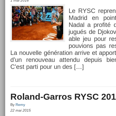
1 mai 2016
Le RYSC re­pren
Mad­rid en poin
Nadal a pro­fité 
jugués de Djokovi
able jeu pour re­
pouv­ions pas re­s
La nouvel­le généra­tion ar­rive et ap­port
d’un re­nouveau at­tendu de­puis bi
C’est parti pour un des […]
Roland-Garros RYSC 20
By
Remy
22 mai 2015