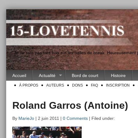
"Je ne suis pas très bon sur les balles de break. Heureusement
Accueil
Actualité
Bord de court
Histoire
À PROPOS
AUTEURS
DONS
FAQ
INSCRIPTION
Roland Garros (Antoine)
By
MarieJo
| 2 juin 2011 |
0 Comments
| Filed under: