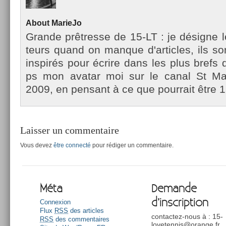
About
MarieJo
Gran­de prêtres­se de 15-LT : je désigne l
teurs quand on man­que d'ar­ticles, ils so
in­spirés pour écrire dans les plus brefs d
ps mon avatar moi sur le canal St Mar­
2009, en pen­sant à ce que pour­rait être 1
Laisser un commentaire
Vous devez
être connecté
pour rédiger un commentaire.
Méta
Demande
d’inscription
Connexion
Flux
RSS
des articles
contactez-nous à : 15-
RSS
des commentaires
lovetennis@orange.fr