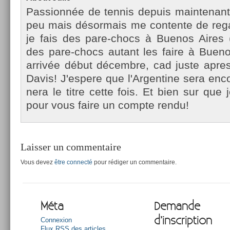
Pas­sionnée de ten­nis de­puis main­tenant
peu mais désor­mais me con­ten­te de re­ga
je fais des pare-chocs à Buenos Aires (et
des pare-chocs autant les faire à Bueno
arrivée début décembre, cad juste apres
Davis! J'es­pere que l'Ar­gentine sera en­co
nera le titre cette fois. Et bien sur que je
pour vous faire un com­pte rendu!
Laisser un commentaire
Vous devez
être connecté
pour rédiger un commentaire.
Méta
Demande
d’inscription
Connexion
Flux
RSS
des articles