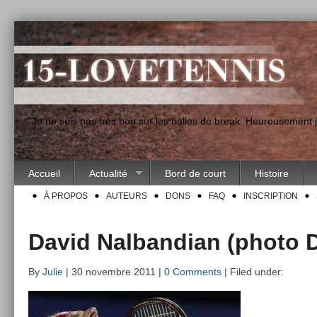
"Je ne suis pas très bon sur les balles de break. Heureusement
Accueil
Actualité
Bord de court
Histoire
À PROPOS
AUTEURS
DONS
FAQ
INSCRIPTION
David Nalbandian (photo 
By
Julie
| 30 novembre 2011 |
0 Comments
| Filed under: