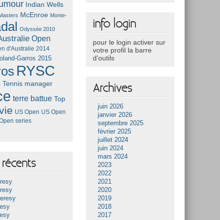
umour
Indian Wells
McEnroe
Masters
Monte-
info login
dal
Odyssée 2010
ustralie
Open
pour le login activer sur
n d'Australie 2014
votre profil la barre
d'outils
oland-Garros 2015
RYSC
ros
s
Tennis manager
Archives
ce
terre battue
Top
juin 2026
vie
US Open
US Open
janvier 2026
Open series
septembre 2025
février 2025
juillet 2024
juin 2024
mars 2024
récents
2023
2022
resy
2021
resy
2020
Heresy
2019
resy
2018
resy
2017