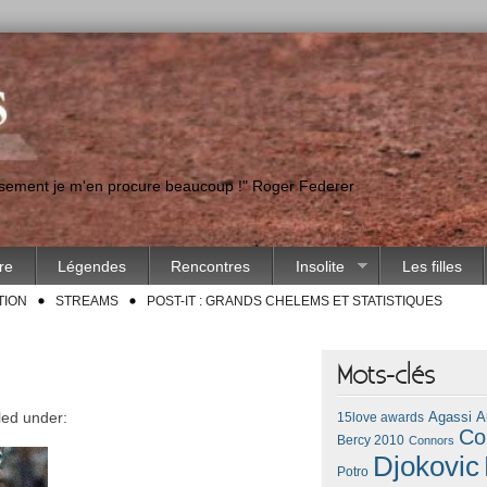
eusement je m'en procure beaucoup !" Roger Federer
ire
Légendes
Rencontres
Insolite
Les filles
TION
STREAMS
POST-IT : GRANDS CHELEMS ET STATISTIQUES
Mots-clés
led under:
Agassi
A
15love awards
Co
Bercy 2010
Connors
Djokovic
Potro