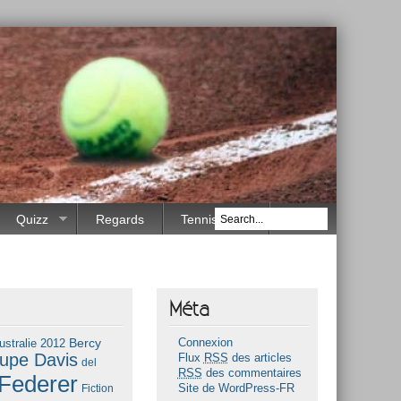
Quizz
Regards
Tennis Race
Méta
Bercy
ustralie 2012
Connexion
upe Davis
Flux
RSS
des articles
del
RSS
des commentaires
Federer
Fiction
Site de WordPress-FR