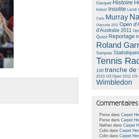
Histoire
H
Gasquet
Insolite
Lendl
Indoor
Na
Murray
Carlo
Open d'A
Odyssée 2011
d'Australie 2011
Ope
Reportage
Quizz
R
Roland Gar
Statistique
Sampras
Tennis Ra
tranche de 
100
US Open 2011
US 
2010
Wimbledon
Commentaires 
Perse dans
Carpet He
Perse dans
Carpet He
Nathan dans
Carpet 
Colin dans
Carpet He
Colin dans
Carpet He