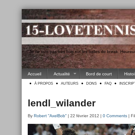
"Je ne suis pas très bon sur les balles de break. Heur
Accueil
Actualité
Bord de court
Histo
À PROPOS
AUTEURS
DONS
FAQ
INSCRIP
lendl_wilander
By
Robert "AxelBob"
| 22 février 2012 |
0 Comments
| Fi