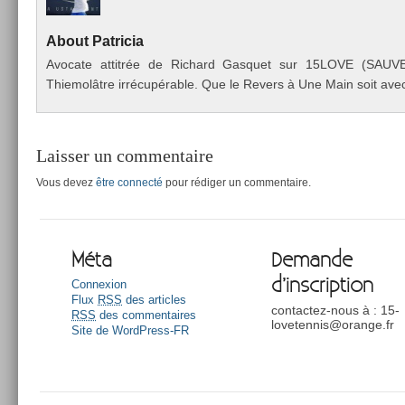
About
Pat­ricia
Avocate at­titrée de Ric­hard Gas­quet sur 15LOVE (SAU
Thiemolâtre irrécupérable. Que le Re­v­ers à Une Main soit avec
Laisser un commentaire
Vous devez
être connecté
pour rédiger un commentaire.
Méta
Demande
d’inscription
Connexion
Flux
RSS
des articles
contactez-nous à : 15-
RSS
des commentaires
lovetennis@orange.fr
Site de WordPress-FR