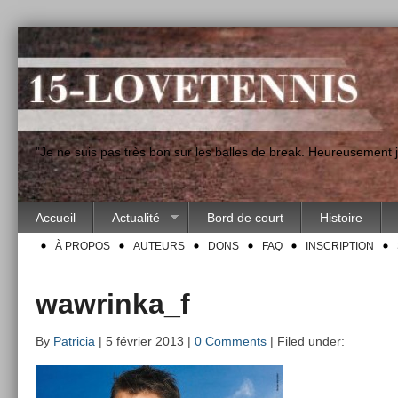
"Je ne suis pas très bon sur les balles de break. Heureusement
Accueil
Actualité
Bord de court
Histoire
À PROPOS
AUTEURS
DONS
FAQ
INSCRIPTION
wawrinka_f
By
Patricia
| 5 février 2013 |
0 Comments
| Filed under: