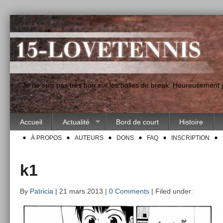
"Je ne suis pas très bon sur les balles de break. Heureusement
Accueil
Actualité
Bord de court
Histoire
À PROPOS
AUTEURS
DONS
FAQ
INSCRIPTION
k1
By
Patricia
| 21 mars 2013 |
0 Comments
| Filed under: