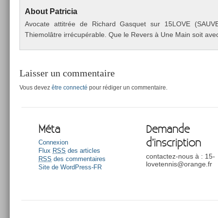
About
Pat­ricia
Avocate at­titrée de Ric­hard Gas­quet sur 15LOVE (SAU
Thiemolâtre irrécupérable. Que le Re­v­ers à Une Main soit avec
Laisser un commentaire
Vous devez
être connecté
pour rédiger un commentaire.
Méta
Demande
d’inscription
Connexion
Flux
RSS
des articles
contactez-nous à : 15-
RSS
des commentaires
lovetennis@orange.fr
Site de WordPress-FR