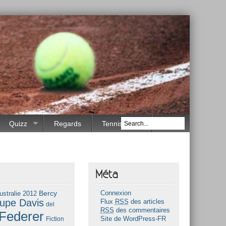
Quizz
Regards
Tennis Race
Méta
Bercy
ustralie 2012
Connexion
upe Davis
Flux
RSS
des articles
del
RSS
des commentaires
Federer
Fiction
Site de WordPress-FR