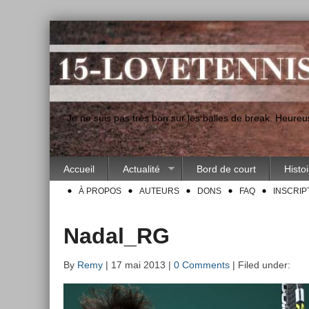
"Je ne suis pas très bon sur les balles de break. Heur
Accueil
Actualité
Bord de court
Histo
À PROPOS
AUTEURS
DONS
FAQ
INSCRIP
Nadal_RG
By
Remy
| 17 mai 2013 |
0 Comments
| Filed under: