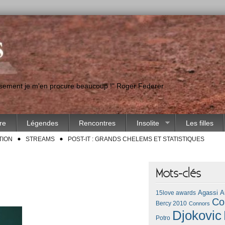
eusement je m'en procure beaucoup !" Roger Federer
ire
Légendes
Rencontres
Insolite
Les filles
TION
STREAMS
POST-IT : GRANDS CHELEMS ET STATISTIQUES
Mots-clés
Agassi
A
15love awards
Co
Bercy 2010
Connors
Djokovic
Potro