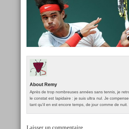
About
Remy
Après de trop nombreuses années sans ten­nis, je retr
le con­stat est lapidaire : je suis ultra nul. Je com­pen­
tant qu'il en est en­core temps, de jour comme de nuit.
Laisser un commentaire