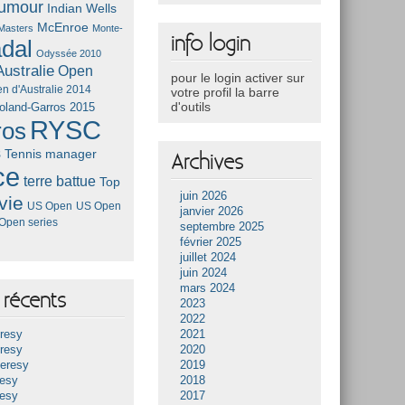
umour
Indian Wells
McEnroe
Masters
Monte-
info login
dal
Odyssée 2010
ustralie
Open
pour le login activer sur
n d'Australie 2014
votre profil la barre
d'outils
oland-Garros 2015
RYSC
ros
s
Tennis manager
Archives
ce
terre battue
Top
juin 2026
vie
US Open
US Open
janvier 2026
Open series
septembre 2025
février 2025
juillet 2024
juin 2024
mars 2024
récents
2023
2022
resy
2021
resy
2020
Heresy
2019
resy
2018
resy
2017