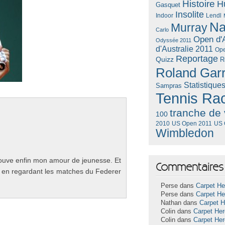
Histoire
H
Gasquet
Insolite
Lendl
Indoor
Na
Murray
Carlo
Open d'A
Odyssée 2011
d'Australie 2011
Ope
Reportage
Quizz
R
Roland Gar
Statistique
Sampras
Tennis Ra
tranche de 
100
US Open 2011
US 
2010
Wimbledon
o­uve enfin mon amour de jeunes­se. Et
Commentaires 
se en re­gar­dant les matches du Feder­er
Perse dans
Carpet He
Perse dans
Carpet He
Nathan dans
Carpet 
Colin dans
Carpet He
Colin dans
Carpet He