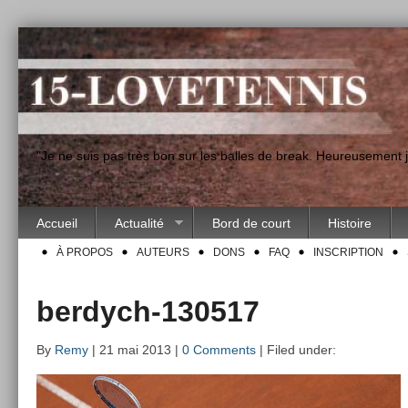
"Je ne suis pas très bon sur les balles de break. Heureusement
Accueil
Actualité
Bord de court
Histoire
À PROPOS
AUTEURS
DONS
FAQ
INSCRIPTION
berdych-130517
By
Remy
| 21 mai 2013 |
0 Comments
| Filed under: