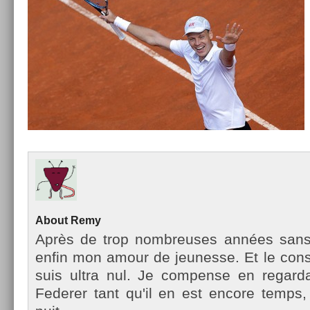
About
Remy
Après de trop nombreuses années sans te
enfin mon amour de jeunes­se. Et le con­st
suis ultra nul. Je com­pen­se en re­gar
Feder­er tant qu'il en est en­core temp